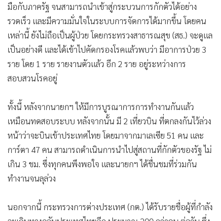
มือกับภาครัฐ จนสามารถนำเข้าสู่กระบวนการกักตัวได้อย่าง
•
เกม
รวดเร็ว และมีความมั่นใจในระบบการจัดการได้มากขึ้น โดยคน
•
วิทยาศาสตร์
เหล่านี้ ยังไม่ถือเป็นผู้ป่วย โดยกระทรวงสาธารณสุข (สธ.) จะดูแล
•
SMEs
เป็นอย่างดี และได้เข้าไปคัดกรองโรคแล้วพบว่า มีอาการป่วย 3
•
หุ้น
ราย โดย 1 ราย รายงานตัวแล้ว อีก 2 ราย อยู่ระหว่างการ
•
อินโดจีน
สอบสวนโรคอยู่
•
กองทุนรวม
•
Celeb Online
ทั้งนี้ หลังจากนายกฯ ให้มีการบูรณาการการทำงานกันแล้ว
•
Factcheck
เหมือนทดสอบระบบ หลังจากนั้น มี 2 เที่ยวบิน ที่ตกลงกันไว้ล่วง
•
ญี่ปุ่น
หน้าว่าจะบินเข้าประเทศไทย โดยมาจากมาเลเซีย 51 คน และ
•
News1
การ์ตา 47 คน สามารถดำเนินการนำไปสู่สถานที่กักตัวของรัฐ ไม่
•
Gotomanager
เกิน 3 ชม. ซึ่งทุกคนพึงพอใจ และนายกฯ ได้ชื่นชมที่ร่วมกัน
ทำงานจนลุล่วง
นอกจากนี้ กระทรวงการต่างประเทศ (กต.) ได้รับรายชื่อผู้ที่กำลัง