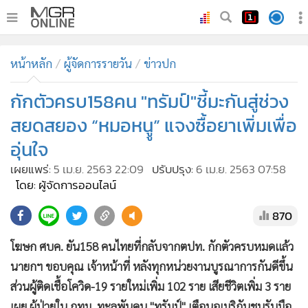
•
หน้าหลัก
หน้าหลัก
ผู้จัดการรายวัน
ข่าวปก
•
ทันเหตุการณ์
•
กักตัวครบ158คน "ทรัมป์"ชี้มะกันสู่ช่วง
ภาคใต้
•
ภูมิภาค
สยดสยอง “หมอหนูู” แจงซื้อยาเพิ่มเพื่อ
•
Online Section
อุ่นใจ
•
บันเทิง
เผยแพร่:
5 เม.ย. 2563 22:09
ปรับปรุง:
6 เม.ย. 2563 07:58
•
ผู้จัดการรายวัน
โดย: ผู้จัดการออนไลน์
•
คอลัมนิสต์
870
•
ละคร
•
CbizReview
โฆษก ศบค. ยัน158 คนไทยที่กลับจากตปท. กักตัวครบหมดแล้ว
•
Cyber BIZ
นายกฯ ขอบคุณ เจ้าหน้าที่ หลังทุกหน่วยงานบูรณาการกันดีขึ้น
ส่วนผู้ติดเชื้อโควิด-19 รายใหม่เพิ่ม 102 ราย เสียชีวิตเพิ่ม 3 ราย
•
ผู้จัดกวน
เผย ผู้ป่วยใน กทม. ทะลุพันคน "ทรัมป์" เตือนอเมริกันชนรับมือ