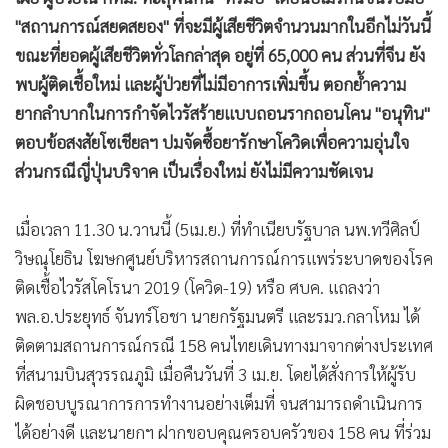
•
Good health & Well-being
"สถานการณ์สยดสยอง" ที่จะมีผู้เสียชีวิตจำนวนมากในอีกไม่วันนี้
•
Green Innovation & SD
ขณะที่ยอดผู้เสียชีวิตทั่วโลกล่าสุด อยู่ที่ 65,000 คน ส่วนที่จีน ยัง
•
Management & HR
พบผู้ติดเชื้อใหม่ และผู้ป่วยที่ไม่มีอาการเพิ่มขึ้น ตอกย้ำความ
•
MGR Live
ยากลำบากในการกำจัดไวรัสร้ายแบบถอนรากถอนโคน "อนุทิน"
•
Infographic
ตอบข้อสงสัยโซเชียลฯ ปมจัดซื้อยารักษาโควิดเพื่อความอุ่นใจ
•
การเมือง
ส่วนกรณีญี่ปุ่นบริจาค เป็นเรื่องใหม่ ยังไม่มีความชัดเจน
•
ท่องเที่ยว
•
กีฬา
เมื่อเวลา 11.30 น.วานนี้ (5เม.ย.) ที่ทำเนียบรัฐบาล นพ.ทวีศิลป์
•
ต่างประเทศ
วิษณุโยธิน โฆษกศูนย์บริหารสถานการณ์การแพร่ระบาดของโรค
•
Special Scoop
ติดเชื้อไวรัสโคโรนา 2019 (โควิด-19) หรือ ศบค. แถลงว่า
•
เศรษฐกิจ-ธุรกิจ
พล.อ.ประยุทธ์ จันทร์โอชา นายกรัฐมนตรี และรมว.กลาโหม ได้
•
จีน
ติดตามสถานการณ์กรณี 158 คนไทยเดินทางมาจากต่างประเทศ
•
ชุมชน-คุณภาพชีวิต
ที่สนามบินสุวรรณภูมิ เมื่อคืนวันที่ 3 เม.ย. โดยได้สั่งการให้ผู้รับ
•
ผิดชอบบูรณาการการทำงานอย่างเต็มที่ จนสามารถดำเนินการ
อาชญากรรม
ได้อย่างดี และนายกฯ ฝากขอบคุณครอบครัวของ 158 คน ที่ร่วม
•
Motoring