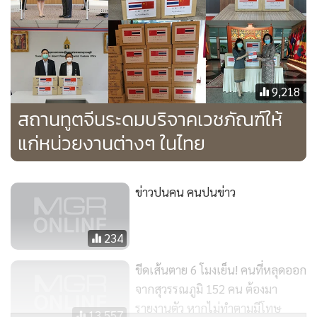
เม.ย. ในส่วนผู้เสียชีวิต 20 ราย หรือคิดเป็น 0.97% ของผู้ติดเชื้อ
อายุเฉลี่ยอยู่ที่ 58.5 ปี เป็นชาย 18 ราย หญิง 2 ราย โรคประจำตัว
ที่พบร่วม เบาหวาน 50% ความดันโลหิตสูง 35% โรคไตเรื้อรัง
และไขมันในเลือดสูง 15% ดังนั้น ขอย้ำว่าอย่าเข้าใกล้ผู้สูงอายุ
เพราะถือเป็นกลุ่มเสี่ยง
9,218
สถานทูตจีนระดมบริจาคเวชภัณฑ์ให้
เมื่อถามว่า ปัจจุบันยังมีสายการบินเข้าประเทศ จะมีการป้องกัน
แก่หน่วยงานต่างๆ ในไทย
การแพร่กระจายของโรคอย่างไร นพ.ทวีศิลป์ กล่าวว่า แน่นอน
นายกฯสั่งการให้กักตัวในสถานที่ที่รัฐจัดไว้ให้ร้อยเปอร์เซ็นต์ ต้อง
ยอมรับกติกา ถ้าไม่กักตัว ก็ไม่ได้เข้าประเทศ
ข่าวปนคน คนปนข่าว
ทรัมป์เตือนอเมริกาเข้าสู่ช่วง“สยดสยอง”
234
ขีดเส้นตาย 6 โมงเย็น! คนที่หลุดออก
"ทรัมป์"เตือนอเมริกันชนรับมือ “สถานการณ์สยดสยอง” ที่จะมี
จากสุวรรณภูมิ 152 คน ต้องมา
ผู้เสียชีวิตจำนวนมาก จากโควิด-19 ในอีกไม่วันนี้ ขณะที่ยอดผู้
รายงานตัว หากไม่ทำตามมีโทษ
เสียชีวิตทั่วโลก ล่าสุดอยู่ที่ 65,000 คน ที่ อังกฤษ พระราชินีนาถ
13,557