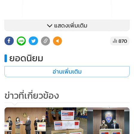
แสดงเพิ่มเติม
สำหรับสถานการณ์ผู้ติดเชื้อทั่วโลกมี 1,200,319 ราย มียอดผู้เสีย
870
ชีวิตสะสม 64,667 ราย ส่วนสถานการณ์ในประเทศไทย มีผู้ติด
เชื้อรายใหม่ 102 รายใน 66 จังหวัด ยอดผู้ป่วยสะสม 2,169 ราย
ยอดนิยม
หายป่วยเพิ่มเติม 62 ราย หายป่วยสะสม 674 รา ย ซึ่งตัวเลขจริง
น่าจะเยอะกว่านี้ เสียชีวิตเพิ่ม 3 ราย เสียชีวิตสะสม 23 ราย ซึ่งเรา
อ่านเพิ่มเติม
ต้องพยายามลดผู้ติดเชื้อลงให้เป็นเลขสองหลักให้ได้ เพราะพื้นที่
ที่จะรักษาในโรงพยาบาล จะไม่เพียงพอ
ข่าวที่เกี่ยวข้อง
นพ.ทวีศิลป์ กล่าวว่า วันนี้เป็นวันแรก ที่ตัวเลขผู้ติดเชื้อใน กทม.
ทะลุหนึ่งพันคน และมี 11 จังหวัด ที่ยังไม่มีผู้ติดเชื้อ อย่างไรก็ตาม
นายกฯได้ให้กองระบาดวิทยา สธ. วิเคราะห์ข้อมูลเพื่อให้
ประชาชนรับทราบ เพื่อนำมาเรียนรู้ในช่วงระหว่างวันที่ 4 ม.ค.-4