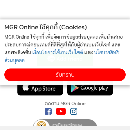
อย่างไรก็ตาม ประมุขทำเนียบขาว ย้ำว่า อเมริกาที่ขณะนี้มีผู้ติด
เชื้อกว่า 300,000 คน ไม่อาจปิดประเทศไปตลอดกาล
MGR Online ใช้คุกกี้ (Cookies)
ทั้งนี้ จากผู้เสียชีวิตทั้งหมด 65,000 คนทั่วโลก อยู่ในยุโรปกว่า
MGR Online ใช้คุกกี้ เพื่อจัดการข้อมูลส่วนบุคคลเพื่อนำเสนอ
45,000 คน โดยอังกฤษ รายงานสถิติผู้เสียชีวิตสูงสุดในรอบวัน
ประสบการณ์คอนเทนต์ที่ดีที่สุดให้กับผู้อ่านบนเว็บไซต์ และ
ครั้งใหม่ เมื่อวันเสาร์ รวมทั้งสิ้นเป็น 4,300 คน จากผู้ติดเชื้อเกือบ
ติดตามข่าวสารผ่านทาง LINE
แอพพลิเคชั่น
เงื่อนไขการใช้งานเว็บไซต์
และ
นโยบายสิทธิ
42,000 คน
ส่วนบุคคล
รายงานระบุว่า ในวันอาทิตย์ (5เม.ย. ) สมเด็จพระราชินีนาถเอลิ
MGR Online Application
รับทราบ
ซาเบธ ที่สอง จะทรงมีพระราชดำรัสส่วนพระองค์ให้กำลังใจพสก
นิกรอังกฤษในการรับมือกับความท้าทายของไวรัสโคโรนา รวมทั้ง
ขอบคุณบุคลากรทางการแพทย์ ...( อ่านรายละเอียด หน้า 9 )
ติดตาม MGR Online
สถานทูตจีนระดมเวชภัณฑ์ช่วยเหลือ