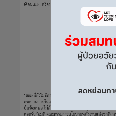
•
Management & HR
เดือนเม.ย. หรือ17เม.ย.นี้
•
MGR Live
•
Infographic
•
การเมือง
•
ท่องเที่ยว
•
กีฬา
•
ต่างประเทศ
•
Special Scoop
•
เศรษฐกิจ-ธุรกิจ
•
จีน
•
ชุมชน-คุณภาพชีวิต
•
อาชญากรรม
•
Motoring
•
เกม
"ขณะนี้ยังไม่มีการเลื่อนเวลาออกไป แต่คงต้องมาพิจารณา
•
วิทยาศาสตร์
กระบวนการยื่นเอกสารที่กกพ.จะดำเนินการนั้น ใช้คนเพียง
•
SMEs
ยื่นข้อเสนอ ไม่ต้องรับฟังความเห็นจากชุมชน เพื่อหลีกเลี่
•
หุ้น
สอดรับกับมติ คณะกรรมการนโยบายพลังงานแห่งชาติ(กพช.