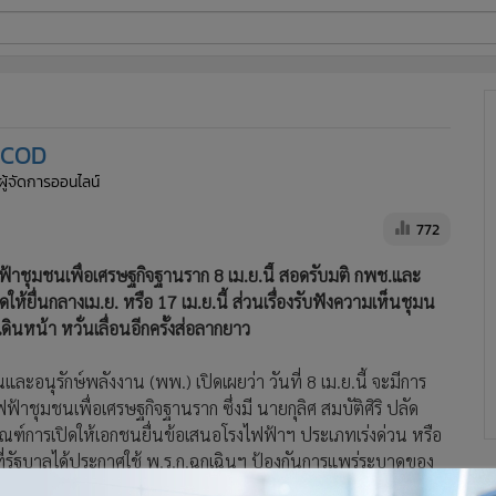
ี่ใช้
ก COD
ine
 ผู้จัดการออนไลน์
้นสูง
772
้าชุมชนเพื่อเศรษฐกิจฐานราก 8 เม.ย.นี้ สอดรับมติ กพช.และ
ยื่นกลางเม.ย. หรือ 17 เม.ย.นี้ ส่วนเรื่องรับฟังความเห็นชุมน
นหน้า หวั่นเลื่อนอีกครั้งส่อลากยาว
นุรักษ์พลังงาน (พพ.) เปิดเผยว่า วันที่ 8 เม.ย.นี้ จะมีการ
ชุมชนเพื่อเศรษฐกิจฐานราก ซึ่งมี นายกุลิศ สมบัติศิริ ปลัด
ฑ์การเปิดให้เอกชนยื่นข้อเสนอโรงไฟฟ้าฯ ประเภทเร่งด่วน หรือ
ที่รัฐบาลได้ประกาศใช้ พ.ร.ก.ฉุกเฉินฯ ป้องกันการแพร่ระบาดของ
ลังงาน (กกพ.) ประกาศการรับซื้อไฟฟ้าให้ได้ตามแผน ภายในกลาง