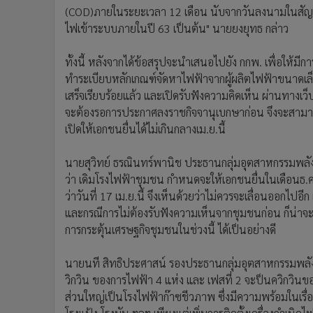
•
อินโดจีน
(COD)ภายในระยะเวลา 12 เดือน นับจากวันลงนามในสัญญา
ไฟเข้าระบบภายในปี 63 เป็นต้น" นายยงยุทธ กล่าว
•
กองทุนรวม
•
Celeb Online
ทั้งนี้ หลังจากได้ข้อสรุปจะนำเสนอไปยัง กกพ. เพื่อให้ม
•
Factcheck
ทำระเบียบหลักเกณฑ์จัดหาไฟฟ้าจากผู้ผลิตไฟฟ้าขนาดเล
•
ญี่ปุ่น
เสร็จเรียบร้อยแล้ว และเปิดรับฟังความคิดเห็น ผ่านทางเว็บ
•
News1
จะต้องรอการประกาศลงราชกิจจานุเบกษาก่อน จึงจะสามาร
•
Gotomanager
เปิดให้เอกชนยื่นได้ไม่เกินกลางเม.ย.นี้
นายสุวิทย์ ธรณินทร์พานิช ประธานกลุ่มอุตสาหกรรมพล
ว่า เดิมโรงไฟฟ้าชุมชน กำหนดจะให้เอกชนยื่นในเดือนธ.ค.
ว่าวันที่ 17 เม.ย.นี้ จึงเห็นด้วยว่าไม่ควรจะเลื่อนออกไ
และกรณีการไม่ต้องรับฟังความเห็นจากชุมชนก่อน ก็น่าจะท
การกระตุ้นเศรษฐกิจชุมชนในช่วงนี้ ได้เป็นอย่างดี
นายนที สิทธิประศาสน์ รองประธานกลุ่มอุตสาหกรรมพลังง
วิกวิน ของการไฟฟ้า 4 แห่ง และ เฟสที่ 2 จะป็นควิกวินขอ
ส่วนใหญ่เป็นโรงไฟฟ้าก๊าซชีวภาพ ซึ่งมีความพร้อมในเรื่อง