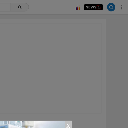
ยอดนิยม
x