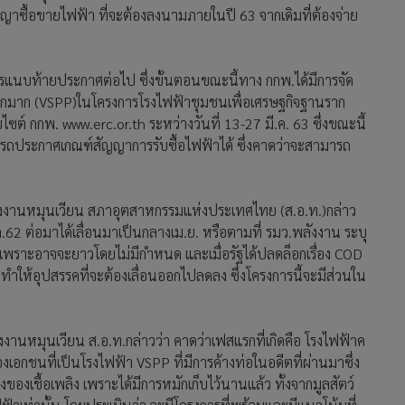
ซื้อขายไฟฟ้า ที่จะต้องลงนามภายในปี 63 จากเดิมที่ต้องจ่าย
ีการแนบท้ายประกาศต่อไป ซึ่งขั้นตอนขณะนี้ทาง กกพ.ได้มีการจัด
็กมาก (VSPP)ในโครงการโรงไฟฟ้าชุมชนเพื่อเศรษฐกิจฐานราก
ไซต์ กกพ. www.erc.or.th ระหว่างวันที่ 13-27 มี.ค. 63 ซึ่งขณะนี้
ถประกาศเกณฑ์สัญญาการรับซื้อไฟฟ้าได้ ซึ่งคาดว่าจะสามารถ
ังงานหมุนเวียน สภาอุตสาหกรรมแห่งประเทศไทย (ส.อ.ท.)กล่าว
62 ต่อมาได้เลื่อนมาเป็นกลางเม.ย. หรือตามที่ รมว.พลังงาน ระบุ
ปอีก เพราะอาจจะยาวโดยไม่มีกำหนด และเมื่อรัฐได้ปลดล็อกเรื่อง COD
ำให้อุปสรรคที่จะต้องเลื่อนออกไปลดลง ซึ่งโครงการนี้จะมีส่วนใน
านหมุนเวียน ส.อ.ท.กล่าวว่า คาดว่าเฟสแรกที่เกิดคือ โรงไฟฟ้าค
งเอกชนที่เป็นโรงไฟฟ้า VSPP ที่มีการค้างท่อในอดีตที่ผ่านมาซึ่ง
ของเชื้อเพลิง เพราะได้มีการหมักเก็บไว้นานแล้ว ทั้งจากมูลสัตว์