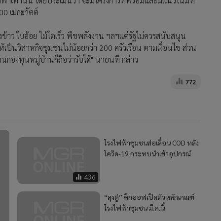
ไฟฟ้าเท่านั้น โดยประเมินว่า จะมีโครงการที่พร้อมและมีแนวโน้มที่
00 เมกะวัตต์
ข้าว ใบอ้อย ไม้โตเร็ว พืชพลังงาน ฯลฯแต่รัฐไม่ควรสนับสนุน
เป็นวิสาหกิจชุมชนไม่น้อยกว่า 200 ครัวเรือน ตามเงื่อนไข ส่วน
กองทุนหมู่บ้านก็ถือว่ารับได้" นายนที กล่าว
772
โรงไฟฟ้าชุมชนส่อเลื่อน COD หลัง
โควิด-19 กระทบนำเข้าอุปกรณ์
436
“ลุงตู่” คิกออฟเปิดตัวหลักเกณฑ์
โรงไฟฟ้าชุมชน มี.ค.นี้