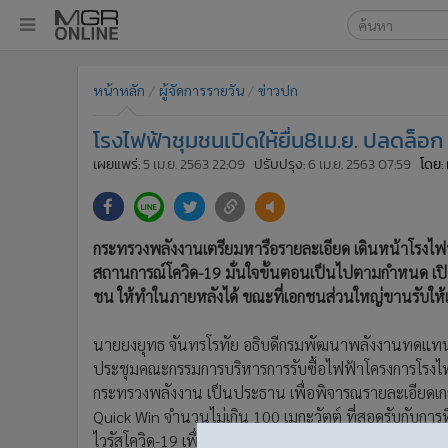
เลือกเครื่องมือท
•
หน้าหลัก
หน้าหลัก
ผู้จัดการรายวัน
ข่าวปก
ค้นหา
•
ทันเหตุการณ์
Google
•
ภาคใต้
โรงไฟฟ้าชุมชนเปิดให้ยื่น8เม.ย. ปลดล็อ
•
ภูมิภาค
MGR Onl
เผยแพร่:
5 เม.ย. 2563 22:09
ปรับปรุง:
6 เม.ย. 2563 07:59
โดย:
•
Online Section
ค้นหาขั
•
บันเทิง
•
ผู้จัดการรายวัน
กระทรวงพลังงานเตรียมหารือรายละเอียด เดินหน้าโรงไฟฟ
•
คอลัมนิสต์
สถานการณ์โควิด-19 มั่นใจขั้นตอนเป็นไปตามกำหนด เปิดให้
•
ละคร
ชน ให้ทำในภายหลังได้ ขณะที่เอกชนส่วนใหญ่ขานรับให้เดิ
•
CbizReview
นายยงยุทธ จันทรโรทัย อธิบดีกรมพัฒนาพลังงานทดแทนและอ
•
Cyber BIZ
ประชุมคณะกรรมการบริหารการรับซื้อไฟฟ้าโครงการโรงไฟฟ้า
•
ผู้จัดกวน
กระทรวงพลังงาน เป็นประธาน เพื่อพิจารณรายละเอียดเกณ
•
Good health & Well-being
Quick Win จำนวนไม่เกิน 100 เมกะวัตต์ ที่สอดรับกับการ
•
Green Innovation & SD
ไวรัสโควิด-19 เพื่อกำหนดให้ คณะกรรมการกำกับกิจการพ