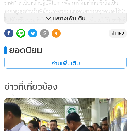
ราชา" มาเป็นหลักปฏิบัติในการพัฒนาที่ดินทำกิน ซึ่งถือเป็น
มงคลสูงสุดสำหรับพี่น้องเกษตรกร และคนยากจนทุกคนจะได้นำ
แสดงเพิ่มเติม
ไปใช้ในชีวิตประจำวันในการประกอบอาชีพ เพื่อจะได้รักษาสิทธิ
ในที่ดินทำกินของตนที่รัฐบาลมอบคืนให้แล้วในวันนี้ และเก็บไว้
162
ให้ลูกหลานสืบไป พร้อมขอให้สถาบันบริหารฯ มีมาตรการ
ติดตามประเมินผล และให้คำแนะนำช่วยเหลือเกษตรกรที่เข้า
ยอดนิยม
ร่วมโครงการแล้ว เพื่อให้การแก้ไขปัญหาบรรลุผลสำเร็จตามเป้า
หมายการพัฒนาอย่างมั่นคง มั่งคั่ง และยั่งยืนตลอดไป
อ่านเพิ่มเติม
** “บิ๊กตู่” เปิดงานเมาไม่ขับฯที่ “หมอชิต”
ต่อมาเมื่อเวลา 16.00 น. ที่อาคารผู้โดยสารภาคกลาง ชั้น 1 สถานี
ข่าวที่เกี่ยวข้อง
ขนส่งหมอชิต พล.อ.ประยุทธ์ จันทร์โอชา นายกรัฐมนตรี และ
รมว.กลาโหม เป็นประธานในพิธีเปิดงานก่อนรณรงค์ลดอุบัติเหตุ
ปีใหม่ปลอดภัย เมาไม่ขับ โดยมี พล.อ.อนุพงษ์ เผ่าจินดา
รมว.มหาดไทย, นายอนุทิน ชาญวีรกูลรองนายกฯและ
รมว.สาธารณสุข, นายศักดิ์สยาม ชิดชอบ รมว.คมนาคม, นายอธิ
รัฐ รัตนเศรษฐ รมช.คมนาคม, นายถาวร เสนเนียม รมช.คมนาคม