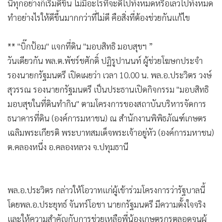
นี้ทุกอย่างก็เริ่มดีขึ้น ไม่มีอะไรที่จะดีไปทั้งหมดหรือเลวไปทั้งหมด
ทำอย่างไรให้ดีขึ้นมากกว่าที่ไม่ดี คือสิ่งที่ต้องช่วยกันแก้ไข
** "บิ๊กป้อม" แจกที่ดิน "มอบสิทธิ มอบสุขฯ ”
วันเดียวกัน พล.ต.พัชร์ชศักดิ์ ปฏิรูปานนท์ ผู้ช่วยโฆษกประจำ
รองนายกรัฐมนตรี เปิดเผยว่า เวลา 10.00 น. พล.อ.ประวิตร วงษ์
สุวรรณ รองนายกรัฐมนตรี เป็นประธานเปิดกิจกรรม "มอบสิทธิ
มอบสุขในที่ดินทำกิน" ตามโครงการของสถาบันบริหารจัดการ
ธนาคารที่ดิน (องค์การมหาชน) ณ สำนักงานพิพิธภัณฑ์เกษตร
เฉลิมพระเกียรติ พระบาทสมเด็จพระเจ้าอยู่หัว (องค์การมหาชน)
ต.คลองหนึ่ง อ.คลองหลวง จ.ปทุมธานี
พล.อ.ประวิตร กล่าวให้โอวาทแก่ผู้เข้าร่วมโครงการว่ารัฐบาลนี้
โดยพล.อ.ประยุทธ์ จันทร์โอชา นายกรัฐมนตรี มีความตั้งใจจริง
และให้ความสำคัญกับการช่วยเหลือพี่น้องเกษตรกรตลอดจนผู้