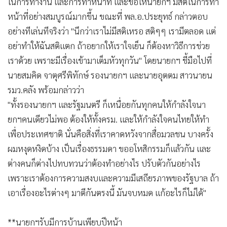
•
Good health & Well-being
ในการทำงาน และการทำหน้าที่ และขอให้นายกฯ มีสติในการทำ
•
Green Innovation & SD
หน้าที่อย่างสมบูรณ์มากขึ้น ขณะที่ พล.อ.ประยุทธ์ กล่าวตอบ
อย่างทีเล่นทีจริงว่า "นึกว่าเราไม่มีสติเหรอ สติๆๆ เรามีตลอด แต่
•
Management & HR
อย่าทำให้ฉันสติแตก ถ้าอยากให้เราใจเย็น ก็ต้องหาวิธีการช่วย
•
MGR Live
เราด้วย เพราะมีเรื่องเข้ามาเต็มหัวทุกวัน" โดยนายกฯ ชี้มือไปที่
•
Infographic
นายสมคิด จาตุศรีพิทักษ์ รองนายกฯ และนายอุตตม สาวนายน
•
การเมือง
รมว.คลัง พร้อมกล่าวว่า
•
ท่องเที่ยว
"ทั้งรองนายกฯ และรัฐมนตรี ก็เหนื่อยกันทุกคนให้กำลังใจนา
•
กีฬา
ยกฯคนเดียวไม่พอ ต้องให้ทั้งครม. และให้กำลังใจคนไทยให้ทำ
•
ต่างประเทศ
เพื่อประเทศชาติ นั่นคือสิ่งที่เราคาดหวังจากสื่อมวลชน บางครั้ง
•
Special Scoop
ผมหงุดหงิดบ้าง เป็นเรื่องธรรมดา ขออโหสิกรรมก็แล้วกัน และ
•
เศรษฐกิจ-ธุรกิจ
ต่างคนก็ต่างไปทบทวนว่าต้องทำอย่างไร ปรับตัวกันอย่างไร
•
จีน
เพราะเราต้องการความสงบและความมีเสถียรภาพของรัฐบาล ถ้า
•
ชุมชน-คุณภาพชีวิต
เอาเรื่องอะไรต่างๆ มาตีกันตรงนี้ มันจบหมด แก้อะไรก็ไม่ได้"
•
อาชญากรรม
•
Motoring
**นายกฯรับมีการบ้านเพียบปีหน้า