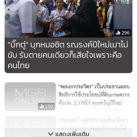
และ นพ.แท้จริง ศิริพานิช เลขาธิการมูลนิธิเมาไม่ขับ ประธาน
คณะกรรมการจัดโครงการปีใหม่ เมาไม่ขับ ร่วมโครงการ ทั้งนี้
สถิติอุบัติเหตุเทศกาลปีใหม่เมื่อปี 2562 พบว่ามีคนไทยเสียชีวิต
296
463 คน บาดเจ็ด 3,892 คน สาเหตุหลักใหญ่เกิดจากการเมาแล้ว
"บิ๊กตู่" บุกหมอชิต รณรงค์ปีใหม่เมาไม่
ขับขับรถเร็ว ง่วงแล้วขับ และขับรถตัดหน้ากระชั้นชิด การไม่สม
หมวกกันน็อก การฝ่าฝืนสัญญาณไฟจราจร
ขับ รับตายคนเดียวก็เสียใจเพราะคือ
คนไทย
** “มูลนิธิเมาไม่ขับ” เสนอใช้ยาแรง
"พลเอกประวิตร" เป็นประธานมอบ
ขณะที่ น.พ.แท้จริง กล่าวว่า มูลนิธิเมาไม่ขับ ได้ทำหนังสือถึง
สิทธิการใช้ประโยชน์ที่ดินเกษตรกร
พล.อ.ประยุทธ์และนายไสลเกษ วัฒนพันธุ์ ประธานศาลฎีกา เพื่อ
ทั่วปท. 2,378ไร่ ของขวัญปีใหม่
ขอเสนอให้พิจารณาแก้ไขบทลงโทษผู้ที่เมาแล้วขับชนคนตาย
100
จากจำคุกตั้งแต่ 3- 10 ปี เป็นจำคุกตั้งแต่ 12 -15 ปี แม้ผู้ก่อเหตุ
"ประยุทธ์" เจอปชช.ยอมรับเบื่อนา
รับสารภาพและศาลลดโทษให้กึ่งหนึ่ง ก็ยังต้องถูกจำคุกอย่างน้อย
ยกฯ ตอบกลับแต่ผมเบื่อคุณไม่ได้
5 ปีซึ่งตามกฏหมายไม่สามารถรอลงอาญาได้ อันจะส่งผลให้ผู้ที่
แสดงเพิ่มเติม
เพราะเป็นคนไทย