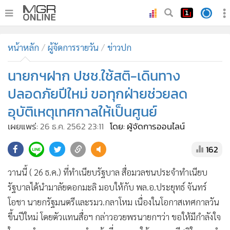
•
หน้าหลัก
หน้าหลัก
ผู้จัดการรายวัน
ข่าวปก
•
ทันเหตุการณ์
•
นายกฯฝาก ปชช.ใช้สติ-เดินทาง
ภาคใต้
•
ภูมิภาค
ปลอดภัยปีใหม่ ขอทุกฝ่ายช่วยลด
•
Online Section
อุบัติเหตุเทศกาลให้เป็นศูนย์
•
บันเทิง
เผยแพร่:
26 ธ.ค. 2562 23:11
โดย: ผู้จัดการออนไลน์
•
ผู้จัดการรายวัน
162
•
คอลัมนิสต์
•
ละคร
วานนี้ ( 26 ธ.ค.) ที่ทำเนียบรัฐบาล สื่อมวลชนประจำทำเนียบ
•
CbizReview
รัฐบาลได้นำมาลัยดอกมะลิ มอบให้กับ พล.อ.ประยุทธ์ จันทร์
•
Cyber BIZ
โอชา นายกรัฐมนตรีและรมว.กลาโหม เนื่องในโอกาสเทศกาลวัน
•
ผู้จัดกวน
ขึ้นปีใหม่ โดยตัวแทนสื่อฯ กล่าวอวยพรนายกฯว่า ขอให้มีกำลังใจ