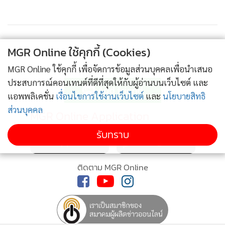
สามารถนำความยุติธรรมและความเป็นธรรมกลับมาและไม่ต้อง
ตกเป็นเหยื่อซ้ำสองอีกต่อไป โดยสามารถติดต่อขอคำปรึกษา
หรือขอความช่วยเหลือได้ตลอด 24 ชั่วโมงที่หมายเลขโทรศัพท์
MGR Online ใช้คุกกี้ (Cookies)
081-4439953 ID ไลน์ 08144399530 ช่วยเหลือเหยื่อเมาแล้ว
MGR Online ใช้คุกกี้ เพื่อจัดการข้อมูลส่วนบุคคลเพื่อนำเสนอ
ติดตามข่าวสารผ่านทาง LINE
ขับ” น.พ.แท้จริงกล่าว โดยทันทีที่นายกรัฐมนตรี ฟังรายงานจาก
ประสบการณ์คอนเทนต์ที่ดีที่สุดให้กับผู้อ่านบนเว็บไซต์ และ
นพ.แท้จริงเสร็จ ก็ได้กล่าวแซวว่า "ถ้าไม่แน่จริงคงไม่ชื่อนี้ ผม
แอพพลิเคชั่น
เงื่อนไขการใช้งานเว็บไซต์
และ
นโยบายสิทธิ
อยากจะเปลี่ยนชื่อเหมือนกันเป็นจริงใจ เข้าท่าไหม เพราะใจนา
ส่วนบุคคล
MGR Online Application
ยกฯ ไม่มีอะไร มีแต่อยากให้ทุกคนปลอดภัยและเดินไปข้างหน้า"
**วอนรักตัวเอง-รักครอบครัว-รักคนอื่น
รับทราบ
จากนั้นพล.อ.ประยุทธ์ กล่าวเปิดงานว่า สำหรับมาตรการป้องกัน
และดูแลความปลอดภัยนั้นไม่ใช่แค่เทศกาลปีใหม่ แต่ต้องหา
ติดตาม MGR Online
มาตรการที่เหมาะสมทุกอย่าง โดยการผสมผสานบูรณาการจาก
เจ้าหน้าที่ทั้งหมด รวมถึงในเรื่องการจราจรและการบังคับใช้
กฎหมาย ซึ่งตนเห็นยังมีความขัดแย้งบ้างเช่น เมาแล้วบอกไม่เมา
ขนาดเป่าแล้วเดินไม่ตรงก็ยังบอกไม่เมา เจ้าหน้าที่ก็โดนเล่นงาน