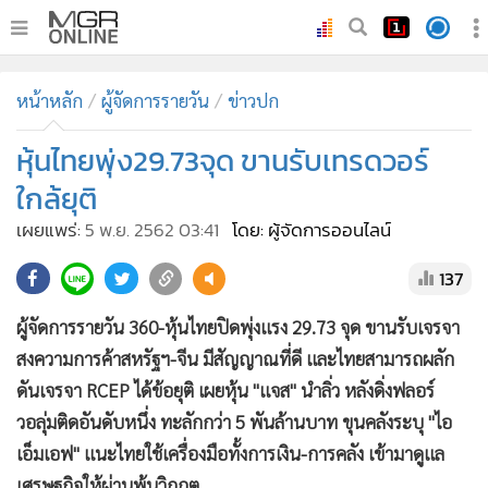
•
หน้าหลัก
หน้าหลัก
ผู้จัดการรายวัน
ข่าวปก
•
ทันเหตุการณ์
•
หุ้นไทยพุ่ง29.73จุด ขานรับเทรดวอร์
ภาคใต้
•
ภูมิภาค
ใกล้ยุติ
•
Online Section
เผยแพร่:
5 พ.ย. 2562 03:41
โดย: ผู้จัดการออนไลน์
•
บันเทิง
137
•
ผู้จัดการรายวัน
•
คอลัมนิสต์
ผู้จัดการรายวัน 360-หุ้นไทยปิดพุ่งแรง 29.73 จุด ขานรับเจรจา
•
ละคร
สงความการค้าสหรัฐฯ-จีน มีสัญญาณที่ดี และไทยสามารถผลัก
•
CbizReview
ดันเจรจา RCEP ได้ข้อยุติ เผยหุ้น "แจส" นำลิ่ว หลังดิ่งฟลอร์
•
Cyber BIZ
วอลุ่มติดอันดับหนึ่ง ทะลักกว่า 5 พันล้านบาท ขุนคลังระบุ "ไอ
เอ็มเอฟ" แนะไทยใช้เครื่องมือทั้งการเงิน-การคลัง เข้ามาดูแล
•
ผู้จัดกวน
เศรษฐกิจให้ผ่านพ้นวิกฤต