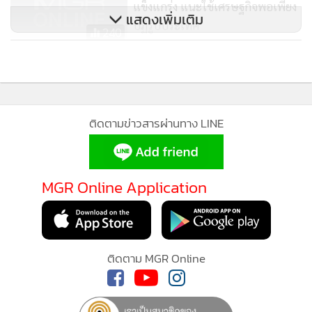
แข็งแกร่ง แนะใช้เศรษฐกิจพอเพียง
แสดงเพิ่มเติม
ปฏิรูปประเทศ
240
“ครูแก้ว” เตรียมนำปัญหาน้ำโขง
แห้งเข้าที่ประชุมผู้นำอาเซียนหา
ทางออก
249
ติดตามข่าวสารผ่านทาง LINE
MGR Online Application
ติดตาม MGR Online