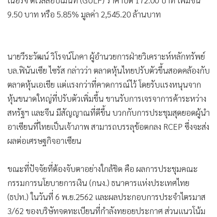
เนอร์จี ดีเวลลอปเมนท์ (GULF) ราคาปิด 172.00 บาท เพิ่มขึ้น
9.50 บาท หรือ 5.85% มูลค่า 2,545.20 ล้านบาท
นายวีระวัฒน์ วิโรจน์โภคา ผู้อำนวยการฝ่ายวิเคราะห์หลักทรัพย์
บล.ฟินันเซีย ไซรัส กล่าวว่า ตลาดหุ้นไทยปรับตัวขึ้นสอดคล้องกับ
ตลาดหุ้นเอเชีย แต่แรงกว่าที่คาดการณ์ไว้ โดยรับแรงหนุนจาก
หุ้นขนาดใหญ่ที่ปรับตัวเพิ่มขึ้น ขานรับการเจรจาการค้าระหว่าง
สหรัฐฯ และจีน มีสัญญาณที่ดีขึ้น บวกกับการประชุมสุดยอดผู้นำ
อาเซียนที่ไทยเป็นเจ้าภาพ สามารถบรรลุข้อตกลง RCEP ซึ่งจะส่ง
ผลต่อเศรษฐกิจอาเซียน
ขณะที่ปัจจัยที่ต้องจับตาอย่างใกล้ชิด คือ ผลการประชุมคณะ
กรรมการนโยบายการเงิน (กนง.) ธนาคารแห่งประเทศไทย
(ธปท.) ในวันที่ 6 พ.ย.2562 และผลประกอบการประจำไตรมาส
3/62 ของบริษัทจดทะเบียนที่กำลังทยอยประกาศ ส่วนแนวโน้ม