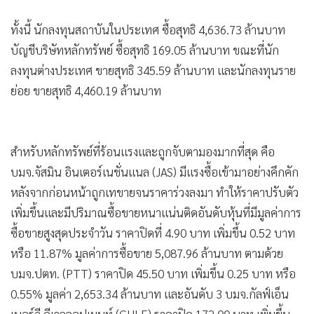
•
เกม
ทั้งนี้ นักลงทุนสถาบันในประเทศ ซื้อสุทธิ 4,636.73 ล้านบาท
•
วิทยาศาสตร์
บัญชีบริษัทหลักทรัพย์ ซื้อสุทธิ 169.05 ล้านบาท ขณะที่นัก
•
SMEs
ลงทุนต่างประเทศ ขายสุทธิ 345.59 ล้านบาท และนักลงทุนราย
•
หุ้น
ย่อย ขายสุทธิ 4,460.19 ล้านบาท
•
อินโดจีน
•
กองทุนรวม
•
Celeb Online
สำหรับหลักทรัพย์ที่ร้อนแรงและถูกจับตามองมากที่สุด คือ
•
Factcheck
บมจ.จัสมิน อินเตอร์เนชั่นแนล (JAS) มีแรงซื้อเข้ามาอย่างคึกคัก
•
ญี่ปุ่น
หลังจากก่อนหน้าถูกเทขายจนราคาร่วงลงมา ทำให้ราคาปรับตัว
•
News1
เพิ่มขึ้นและมีปริมาณซื้อขายหนาแน่นติดอันดับหุ้นที่มีมูลค่าการ
•
Gotomanager
ซื้อขายสูงสุดประจำวัน ราคาปิดที่ 4.90 บาท เพิ่มขึ้น 0.52 บาท
หรือ 11.87% มูลค่าการซื้อขาย 5,087.96 ล้านบาท ตามด้วย
บมจ.ปตท. (PTT) ราคาปิด 45.50 บาท เพิ่มขึ้น 0.25 บาท หรือ
0.55% มูลค่า 2,653.34 ล้านบาท และอันดับ 3 บมจ.กัลฟ์เอ็น