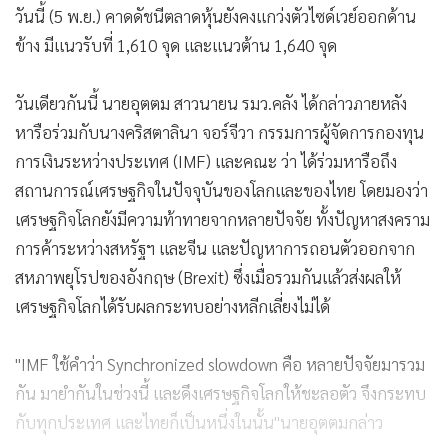
วันนี้ (5 พ.ย.) คาดดัชนีตลาดหุ้นยังคงแกว่งตัวไซด์เวย์ออกด้าน
ข้าง มีแนวรับที่ 1,610 จุด และแนวต้าน 1,640 จุด
วันเดียวกันนี้ นายอุตตม สาวนายน รมว.คลัง ได้กล่าวภายหลัง
หารือร่วมกับนางคริสตาลินา จอร์จีวา กรรมการผู้จัดการกองทุน
การเงินระหว่างประเทศ (IMF) และคณะ ว่า ได้ร่วมหารือถึง
สถานการณ์เศรษฐกิจในปัจจุบันของโลกและของไทย โดยมองว่า
เศรษฐกิจโลกยังมีความท้าทายจากหลายปัจจัย ทั้งปัญหาสงคราม
การค้าระหว่างสหรัฐฯ และจีน และปัญหาการถอนตัวออกจาก
สหภาพยุโรปของอังกฤษ (Brexit) ซึ่งเมื่อรวมกันแล้วส่งผลให้
เศรษฐกิจโลกได้รับผลกระทบอย่างหลีกเลี่ยงไม่ได้
"IMF ใช้คำว่า Synchronized slowdown คือ หลายปัจจัยมารวม
กัน มายำกันในช่วงนี้ และดึงเศรษฐกิจโลกให้ชะลอตัว จึงกระทบ
กับทุกประเทศ และไทยก็เป็นหนึ่งในนั้น"นายอุตตมกล่าว