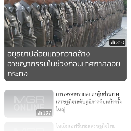
310
อยุธยาปล่อยแถวกวาดล้าง
อาชญากรรมในช่วงก่อนเทศกาลลอย
กระทง
การเจรจาความตกลงหุ้นส่วนทาง
เศรษฐกิจระดับภูมิภาคคืบหน้าครั้ง
ใหญ่
197
ไอเอ็มเอฟชื่นชมเศรษฐกิจไทย