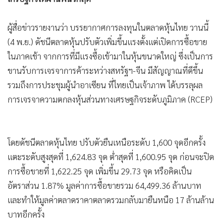
•
Good health & Well-being
•
Green Innovation & SD
ผู้สื่อข่าวรายงานว่า บรรยากาศการลงทุนในตลาดหุ้นไทย วานนี้
•
Management & HR
(4 พ.ย.) ดัชนีตลาดหุ้นปรับตัวเพิ่มขึ้นแรงตั้งแต่เปิดการซื้อขาย
•
MGR Live
ในภาคเช้า จากการที่มีแรงซื้อเข้ามาในหุ้นขนาดใหญ่ ซึ่งเป็นการ
•
Infographic
ขานรับการเจรจาการค้าระหว่างสหรัฐฯ-จีน มีสัญญาณที่ดีขึ้น
•
การเมือง
รวมถึงการประชุมผู้นำอาเซียน ที่ไทยเป็นเจ้าภาพ ได้บรรลุผล
•
ท่องเที่ยว
การเจรจาความตกลงหุ้นส่วนทางเศรษฐกิจระดับภูมิภาค (RCEP)
•
กีฬา
•
ต่างประเทศ
•
Special Scoop
โดยดัชนีตลาดหุ้นไทย ปรับตัวยืนเหนือระดับ 1,600 จุดอีกครั้ง
•
เศรษฐกิจ-ธุรกิจ
แตะระดับสูงสุดที่ 1,624.83 จุด ต่ำสุดที่ 1,600.95 จุด ก่อนจะปิด
•
จีน
การซื้อขายที่ 1,622.25 จุด เพิ่มขึ้น 29.73 จุด หรือคิดเป็น
•
ชุมชน-คุณภาพชีวิต
อัตราส่วน 1.87% มูลค่าการซื้อขายรวม 64,499.36 ล้านบาท
•
และทำให้มูลค่าตลาดราคาตลาดรวมกลับมายืนหนือ 17 ล้านล้าน
อาชญากรรม
บาทอีกครั้ง
•
Motoring