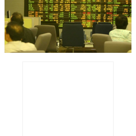
•
Good health & Well-being
•
Green Innovation & SD
•
Management & HR
•
MGR Live
•
Infographic
•
การเมือง
•
ท่องเที่ยว
•
กีฬา
•
ต่างประเทศ
•
Special Scoop
•
เศรษฐกิจ-ธุรกิจ
•
จีน
•
ชุมชน-คุณภาพชีวิต
•
อาชญากรรม
•
Motoring