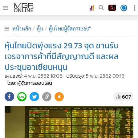
•
หน้าหลัก
หน้าหลัก
หุ้น
หุ้นไทยผู้จัดการ360°
•
ทันเหตุการณ์
•
หุ้นไทยปิดพุ่งแรง 29.73 จุด ขานรับ
ภาคใต้
•
ภูมิภาค
เจรจาการค้าที่มีสัญญาณดี และผล
•
Online Section
ประชุมอาเซียนหนุน
•
บันเทิง
เผยแพร่:
4 พ.ย. 2562 18:06
ปรับปรุง:
5 พ.ย. 2562 09:18
•
ผู้จัดการรายวัน
โดย: ผู้จัดการออนไลน์
•
คอลัมนิสต์
607
•
ละคร
•
CbizReview
•
Cyber BIZ
•
ผู้จัดกวน