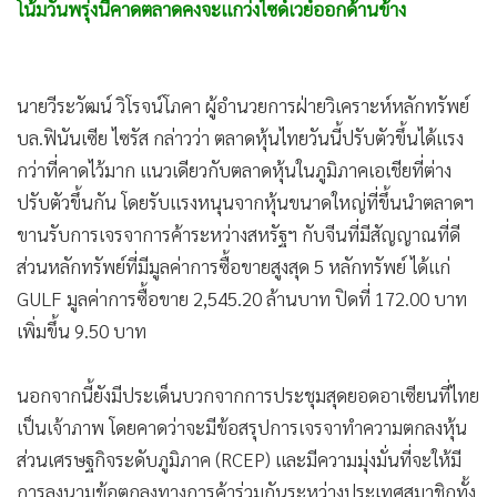
โน้มวันพรุ่งนี้คาดตลาดคงจะแกว่งไซด์เวย์ออกด้านข้าง
นายวีระวัฒน์ วิโรจน์โภคา ผู้อำนวยการฝ่ายวิเคราะห์หลักทรัพย์
บล.ฟินันเซีย ไซรัส กล่าวว่า ตลาดหุ้นไทยวันนี้ปรับตัวขึ้นได้แรง
กว่าที่คาดไว้มาก แนวเดียวกับตลาดหุ้นในภูมิภาคเอเชียที่ต่าง
ปรับตัวขึ้นกัน โดยรับแรงหนุนจากหุ้นขนาดใหญ่ที่ขึ้นนำตลาดฯ
ขานรับการเจรจาการค้าระหว่างสหรัฐฯ กับจีนที่มีสัญญาณที่ดี
ส่วนหลักทรัพย์ที่มีมูลค่าการซื้อขายสูงสุด 5 หลักทรัพย์ ได้แก่
GULF มูลค่าการซื้อขาย 2,545.20 ล้านบาท ปิดที่ 172.00 บาท
เพิ่มขึ้น 9.50 บาท
นอกจากนี้ยังมีประเด็นบวกจากการประชุมสุดยอดอาเซียนที่ไทย
เป็นเจ้าภาพ โดยคาดว่าจะมีข้อสรุปการเจรจาทำความตกลงหุ้น
ส่วนเศรษฐกิจระดับภูมิภาค (RCEP) และมีความมุ่งมั่นที่จะให้มี
การลงนามข้อตกลงทางการค้าร่วมกันระหว่างประเทศสมาชิกทั้ง