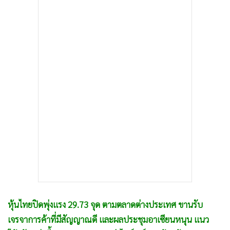
•
เกม
•
วิทยาศาสตร์
•
SMEs
•
หุ้น
•
อินโดจีน
•
กองทุนรวม
•
Celeb Online
•
Factcheck
•
ญี่ปุ่น
•
News1
•
Gotomanager
หุ้นไทยปิดพุ่งแรง 29.73 จุด ตามตลาดต่างประเทศ ขานรับ
เจรจาการค้าที่มีสัญญาณดี และผลประชุมอาเซียนหนุน แนว