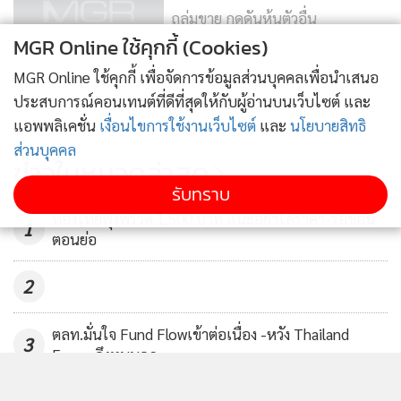
ถล่มขาย กดดันหุ้นตัวอื่น
MGR Online ใช้คุกกี้ (Cookies)
1,085
MGR Online ใช้คุกกี้ เพื่อจัดการข้อมูลส่วนบุคคลเพื่อนำเสนอ
แรงหนุนกลุ่มแบงก์-ปิโตรฯ ดันดัชนี
แสดงเพิ่มเติม
ประสบการณ์คอนเทนต์ที่ดีที่สุดให้กับผู้อ่านบนเว็บไซต์ และ
เหนือ 1,600 จุด
แอพพลิเคชั่น
เงื่อนไขการใช้งานเว็บไซต์
และ
นโยบายสิทธิ
903
ส่วนบุคคล
ข่าวในหมวดล่าสุด
หุ้นขานรับเจรจาการค้าคืบหน้าดี อียู
รับทราบ
เลื่อนเส้นตาย Brexit
ทองไทยพุ่งพรวด 1,500 บาท แนะอย่าไล่ราคา-รอช้อน
1
ตอนย่อ
199
2
ตลท.มั่นใจ Fund Flowเข้าต่อเนื่อง -หวัง Thailand
3
Focus ดึงทุนนอก