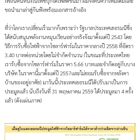
•
Good health & Well-being
เพื่อนคนหนึ่งในเฟซบุ๊กได้โพสต์ขึ้นมา ผมจึงค้นคว้าเพิ่มเติมและ
•
ขอนำมาเล่าสู่กันฟังพร้อมเอกสารอ้างอิง
Green Innovation & SD
•
Management & HR
ที่ว่าโลกเราเปลี่ยนเร็วมากก็เพราะว่า รัฐบาลประเทศเยอรมนีซึ่ง
•
MGR Live
ได้สนับสนุนพลังงานหมุนเวียนอย่างจริงจังมาตั้งแต่ปี 2543 โดย
•
Infographic
วิธีการรับซื้อไฟฟ้าจากโซลาร์ฟาร์มในราคากลางปี 2558 ที่อัตรา
•
การเมือง
3.40 บาทต่อหน่วยโดยไม่จำกัดจำนวน (ในขณะที่ประเทศไทย
•
ท่องเที่ยว
เรารับซื้อจากโซลาร์ฟาร์มในราคา 5.66 บาทและจำกัดอยู่กับบาง
•
กีฬา
บริษัท ในราคานี้มาตั้งแต่ปี 2557และไม่ยอมรับซื้อจากหลังคา
•
ต่างประเทศ
บ้านของอยู่อาศัย) มาวันนี้ประเทศเยอรมนีได้ปรับมาเป็นการ
•
Special Scoop
ประมูลแล้ว นับถึงวันที่ 31 พฤษภาคม 2559 ได้ประมูลมา 4 ครั้ง
•
เศรษฐกิจ-ธุรกิจ
แล้ว (ดังแผ่นภาพ)
•
จีน
•
ชุมชน-คุณภาพชีวิต
•
อาชญากรรม
•
Motoring