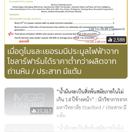
เมืองดูไบเท่ากัน (สมมตินะครับสมมติ) โดยการเทียบ
บัญญัติไตรยางศ์ก็พบว่า ผู้ชนะการประมูลในเมืองดูไบน่าจะ
เสนอราคาในประเทศไทยได้ที่ 1.75 บาทต่อหน่วย เนื่องจากพลัง
แสงแดดในประเทศไทยต่ำกว่าเมืองดูไบค่อนข้างมาก
2,588
ผมเชื่อว่าข้อมูลที่ผมได้นำเสนอมานี้ คงจะช็อกความรู้สึกของใคร
เมื่อดูไบและเยอรมนีประมูลไฟฟ้าจาก
หลายคน โดยเฉพาะอย่างยิ่งผู้บริหารหน่วยงานของรัฐที่เกี่ยวข้อง
โซลาร์ฟาร์มได้ราคาต่ำกว่าผลิตจาก
ถ้ามองกันในแง่ดีๆ ก็เพราะว่าคนเหล่านั้นตามโลกไม่ทันนั่นเอง
ถ่านหิน / ประสาท มีแต้ม
มัวแต่ยุ่งอยู่กับการบริหารงานเอกสารจนหมดเวลา
อ้อ ผมลืมบอกไปนิดหนึ่งว่า การประมูลของประเทศเยอรมนีที่
“น้ำมันจะเป็นสิ่งพ้นสมัยภายในไม่
ผ่านมา ผู้ประมูลได้จะต้องผลิตไฟฟ้าเข้าสู่ระบบภายในปี 2561
เกิน 14 ปีข้างหน้า” : นักวิชาการจาก
ครับ (ถ้าจำไม่ผิด) โดยต้องมีการวางเงินมัดจำเรียบร้อย
มหาวิทยาลัย Stanford / ประสาท มี
27,317
แต้ม
“น้ำมันจะเป็นสิ่งพ้นสมัยภายในไม่
ระหว่างที่ผมเขียนบทความนี้ เพื่อนคนเดิมได้ส่งข้อความมาถึงผม