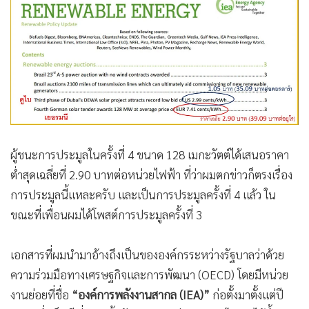
•
เกม
•
วิทยาศาสตร์
•
SMEs
•
หุ้น
•
อินโดจีน
•
กองทุนรวม
•
Celeb Online
ผู้ชนะการประมูลในครั้งที่ 4 ขนาด 128 เมกะวัตต์ได้เสนอราคา
•
Factcheck
ต่ำสุดเฉลี่ยที่ 2.90 บาทต่อหน่วยไฟฟ้า ที่ว่าผมตกข่าวก็ตรงเรื่อง
•
ญี่ปุ่น
การประมูลนี้แหละครับ และเป็นการประมูลครั้งที่ 4 แล้ว ใน
•
News1
ขณะที่เพื่อนผมได้โพสต์การประมูลครั้งที่ 3
•
Gotomanager
เอกสารที่ผมนำมาอ้างถึงเป็นขององค์กรระหว่างรัฐบาลว่าด้วย
ความร่วมมือทางเศรษฐกิจและการพัฒนา (OECD) โดยมีหน่วย
งานย่อยที่ชื่อ
“องค์การพลังงานสากล (IEA)”
ก่อตั้งมาตั้งแต่ปี