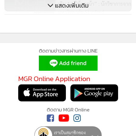
เกิน 14 ปีข้างหน้า” : นักวิชาการจาก
แสดงเพิ่มเติม
เป็นการส่วนตัวว่า “บางบริษัทที่ชนะการประมูลไปแล้ว ก็ไม่
มหาวิทยาลัย Stanford
สามารถปฏิบัติได้จริง ดังนั้น รัฐบาลเยอรมนีจึงต้องมีความ
1,977
ระมัดระวังในเรื่องนี้ด้วย” อย่างไรก็ตาม เท่าที่ผมได้ติดตามพบว่า
Predictive Analytics จะทำนาย
ประเทศเยอรมนีกำลังศึกษาวิธีการและมาตรการดังกล่าวอยู่ ซึ่ง
อะไร ทำไมต้องทำนาย?
อาจจะอยู่ในขั้นการทดลอง ก็อย่างที่ว่าแหละครับ การประมูลมัน
7,510
เป็นของใหม่ของประเทศเขาเหมือนกัน
ติดตามข่าวสารผ่านทาง LINE
ผมเองก็ใช่ว่าจะเชื่ออะไรง่ายๆ แต่ผมมีข้อมูลให้ตรวจสอบได้ทั้ง
จากเอกสาร และจากการสอบถามจากผู้ที่ได้ติดตั้งแล้ว
MGR Online Application
ผมลองคิดให้ต่ำๆ หน่อย คือ สมมติว่าติดตั้งในประเทศไทยขนาด
10 กิโลวัตต์ ลงทุนทั้งหมด 6 แสนบาท (ความจริงไม่ควรเกิน 5
ติดตาม MGR Online
แสนบาท) ผลิตไฟฟ้าได้ปีละ 13,500 หน่วย ในช่วงเวลา 20 ปี
(แทนที่จะเป็น15,000 หน่วย และนาน 25 ปีตามที่อ้างกัน) รวม
ทั้งโครงการสามารถผลิตไฟฟ้าได้ 270,000 หน่วย ดังนั้น ต้นทุน