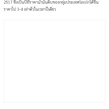
2517 ซึ่งเป็นปีที่ราคาน้ำมันดิบของกลุ่มประเทศโอเปกได้ขึ้น
ราคาไป 3-4 เท่าตัวในเวลาปีเดียว
ไม่เพียงแต่ประเทศเยอรมนีประเทศเดียวที่ใช้วิธีการประมูล แต่มี
หลายประเทศครับ เช่น กรีซ อินเดีย อาร์เจนตินา และ
ออสเตรเลีย เป็นต้น ในแผ่นภาพนี้ เมืองดูไบก็ใช้วิธีการประมูล
ขนาด 800 เมกะวัตต์ ผู้ชนะการประมูลเสนอราคา 1.05 บาทต่อ
หน่วยซึ่งถือว่าเป็นราคาต่ำที่สุดในโลก ผู้เสนอราคาสูงสุดในการ
ประมูลครั้งนี้เท่ากับ 1.58 บาทต่อหน่วยซึ่งก็แพ้ไปตามระเบียบ
(IEA อ้างข้อมูลจาก PV Magazine 2 พ.ค. 2559)
เพื่อให้ท่านผู้อ่านได้มีเวลาครุ่นคิด ท่านลองเอาใบเสร็จค่าไฟฟ้า
มาดูซิครับว่า ท่านได้จ่ายค่าไฟฟ้าอยู่ในราคาเท่าใด
และเพื่อให้เราได้เห็นแนวโน้มของราคา ผมขอย้อนไปดูราคาผู้