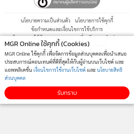
เฉลี่ยตลอดโครงการ 2.22 บาทต่อหน่วยเท่านั้น
ถ้านำเงินลงทุน 2.22 บาทไปฝากธนาคารด้วยอัตราดอกเบี้ยทบ
นโยบายความเป็นส่วนตัว
นโยบายการใช้คุกกี้
ต้น 2.0% ต่อปี เมื่อครบ 20 ปี ก็จะได้เงินรวม 3.30 บาท ต่ำกว่า
ข้อกำหนดและเงื่อนไขการใช้บริการ
ค่าไฟฟ้าที่เราจ่ายในปีนี้เสียอีก สิ่งที่ผมพยายามจะบอกก็คือ การ
นโยบายการใช้ข้อมูล Facebook
เกี่ยวกับเรา
ติดต่อเรา
MGR Online ใช้คุกกี้ (Cookies)
ติดโซลาร์เซลล์เพื่อผลิตไฟฟ้าใช้เองให้ผลตอบแทนสูงกว่านำเงิน
© 2014-2026 mgronline.com. All rights reserved.
ไปฝากธนาคาร หรือเปลี่ยนหลังคาบ้านเป็นธนาคาร
MGR Online ใช้คุกกี้ เพื่อจัดการข้อมูลส่วนบุคคลเพื่อนำเสนอ
ประสบการณ์คอนเทนต์ที่ดีที่สุดให้กับผู้อ่านบนเว็บไซต์ และ
แอพพลิเคชั่น
เงื่อนไขการใช้งานเว็บไซต์
และ
นโยบายสิทธิ
คราวนี้มาดูราคารับซื้อไฟฟ้าของการไฟฟ้าฝ่ายผลิตแห่ง
ส่วนบุคคล
ประเทศไทย (กฟผ.) กันบ้าง จากข้อมูลล่าสุด ทาง กฟผ.รับซื้อ
จากเอกชนที่ผลิตจากถ่านหินในราคา 2.69 บาทต่อหน่วย (ซึ่งน่า
รับทราบ
จะมีแนวโน้มที่สูงขึ้นกว่านี้อีกในอนาคต) และรับซื้อจากโซลาร์
ฟาร์ม (แสงอาทิตย์ขนาดใหญ่) ที่ 5.66 บาทต่อหน่วยจนถึง 6.85
บาทต่อหน่วย (สำหรับผู้ผลิตจากหลังคา)