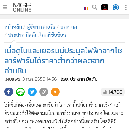
•
หน้าหลัก
หน้าหลัก
ผู้จัดการรายวัน
บทความ
•
ทันเหตุการณ์
ประสาท มีแต้ม, โลกที่ซับซ้อน
•
ภาคใต้
เมื่อดูไบและเยอรมนีประมูลไฟฟ้าจากโซ
•
ภูมิภาค
•
Online Section
ลาร์ฟาร์มได้ราคาต่ำกว่าผลิตจาก
•
บันเทิง
ถ่านหิน
•
ผู้จัดการรายวัน
เผยแพร่:
3 ก.ค. 2559 14:56
โดย: ประสาท มีแต้ม
•
คอลัมนิสต์
14,708
•
ละคร
•
CbizReview
ไม่เชื่อก็ต้องเชื่อแหละครับว่า โลกเรานี้เปลี่ยนเร็วมากจริงๆ แม้
•
Cyber BIZ
ตัวผมเองซึ่งได้ติดตามนโยบายพลังงานหลายประเทศ โดยเฉพาะ
•
ผู้จัดกวน
อย่างยิ่งของประเทศเยอรมนี ยังได้ตกข่าวนี้เลยครับ โชคดีที่มี