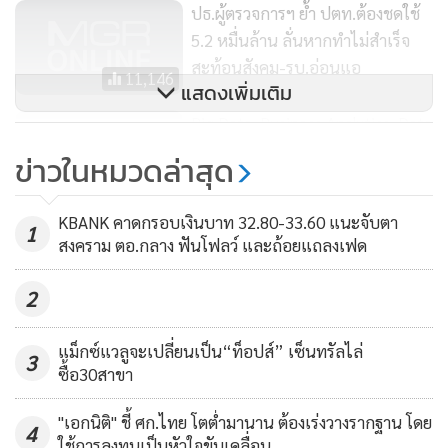
ปธ.ผู้ตรวจการฯ ย้ำ ปตท.ต้องชดใช้
5.2 หมื่นล้าน ลั่นหากทำไม่สำเร็จ
สะท้อนสังคม-รบ.อ่อนแอ
11,146
แสดงเพิ่มเติม
Big Data, Business Analytics, Data
sciences กับการวิจัยเชิงคุณภาพ
ข่าวในหมวดล่าสุด
2,406
KBANK คาดกรอบเงินบาท 32.80-33.60 แนะจับตา
1
สงคราม ตอ.กลาง ฟันโฟลว์ และถ้อยแถลงเฟด
2
แม็กซ์แวลูจะเปลี่ยนเป็น“ท็อปส์” เซ็นทรัลไล่
3
ซื้อ30สาขา
"เอกนิติ" ชี้ ศก.ไทย โตต่ำมานาน ต้องเร่งวางรากฐาน โดย
4
ใช้การลงทุนเป็นหัวใจขับเคลื่อน