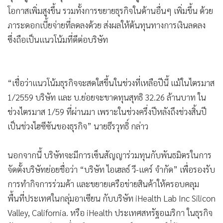
•
เกม
โอกาสเพิ่มสูงขึ้น รวมทั้งการขยายธุรกิจในด้านอื่นๆ เพิ่มขึ้น ด้วย
•
วิทยาศาสตร์
ภาระดอกเบี้ยจ่ายที่ลดลงด้วย ส่งผลให้ต้นทุนทางการเงินลดลง
•
SMEs
ซึ่งถือเป็นแนวโน้มที่ดีต่อบริษัท
•
หุ้น
•
อินโดจีน
“เชื่อว่าแนวโน้มธุรกิจจะสดใสขึ้นในช่วงที่เหลือปีนี้ แม้ในไตรมาส
•
กองทุนรวม
1/2559 บริษัท และ บ.ย่อยจะขาดทุนสุทธิ 32.26 ล้านบาท ใน
•
Celeb Online
ช่วงไตรมาส 1/59 ที่ผ่านมา เพราะในช่วงครึ่งปีหลังถึงช่วงสิ้นปี
•
Factcheck
เป็นช่วงไฮซีซันของธุรกิจ” นายธีรวุทธิ์ กล่าว
•
ญี่ปุ่น
•
News1
นอกจากนี้ บริษัทจะมีการเซ็นสัญญาร่วมทุนกับพันธมิตรในการ
•
Gotomanager
จัดตั้งบริษัทย่อยชื่อว่า “บริษัท ไอเฮลธ์ วี-แคร์ จำกัด” เพื่อรองรับ
การทำกิจการร่วมค้า และขยายเครือข่ายสินค้าให้ครอบคลุม
พื้นที่ประเทศในกลุ่มอาเซียน กับบริษัท iHealth Lab Inc Silicon
Valley, California. หรือ iHealth ประเทศสหรัฐอเมริกา ในธุรกิจ