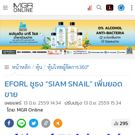
•
หน้าหลัก
•
ทันเหตุการณ์
•
ภาคใต้
•
ภูมิภาค
•
Online Section
หน้าหลัก
หุ้น
หุ้นไทยผู้จัดการ360°
•
บันเทิง
•
ผู้จัดการรายวัน
EFORL ชูธง “SIAM SNAIL” เพิ่มยอด
•
คอลัมนิสต์
ขาย
•
ละคร
เผยแพร่:
13 มิ.ย. 2559 14:34
ปรับปรุง:
13 มิ.ย. 2559 15:34
•
CbizReview
โดย: MGR Online
•
Cyber BIZ
295
•
ผู้จัดกวน