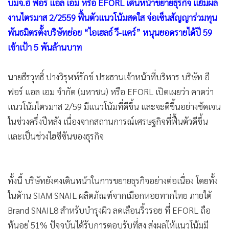
•
Good health & Well-being
บมจ.อี ฟอร์ แอล เอม หรือ EFORL เดินหน้าขยายธุรกิจ แย้มผล
•
Green Innovation & SD
งานไตรมาส 2/2559 ฟื้นตัวแนวโน้มสดใส จ่อเซ็นสัญญาร่วมทุน
•
Management & HR
พันธมิตรตั้งบริษัทย่อย “ไอเฮลธ์ วี-แคร์” หนุนยอดรายได้ปี 59
เข้าเป้า 5 พันล้านบาท
•
MGR Live
•
Infographic
นายธีรวุทธิ์ ปางวิรุฬห์รักข์ ประธานเจ้าหน้าที่บริหาร บริษัท อี
•
การเมือง
ฟอร์ แอล เอม จำกัด (มหาชน) หรือ EFORL เปิดเผยว่า คาดว่า
•
ท่องเที่ยว
แนวโน้มไตรมาส 2/59 มีแนวโน้มที่ดีขึ้น และจะดีขึ้นอย่างชัดเจน
•
กีฬา
ในช่วงครึ่งปีหลัง เนื่องจากสถานการณ์เศรษฐกิจที่ฟื้นตัวดีขึ้น
•
ต่างประเทศ
และเป็นช่วงไฮซีซันของธุรกิจ
•
Special Scoop
•
เศรษฐกิจ-ธุรกิจ
•
จีน
ทั้งนี้ บริษัทยังคงเดินหน้าในการขยายธุรกิจอย่างต่อเนื่อง โดยทั้ง
•
ชุมชน-คุณภาพชีวิต
ในด้าน SIAM SNAIL ผลิตภัณฑ์จากเมือกหอยทากไทย ภายใต้
•
อาชญากรรม
Brand SNAIL8 สำหรับบำรุงผิว ลดเลือนริ้วรอย ที่ EFORL ถือ
•
Motoring
หุ้นอยู่ 51% ปัจจุบันได้รับการตอบรับที่สูง ส่งผลให้แนวโน้มมี