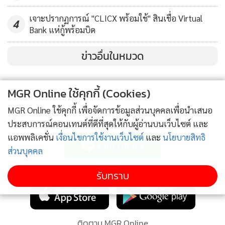
ใหญ่เกิดจากกลุ่มอิทธิพลที่มีอำนาจแทรกแซงการบริหารงาน
เจาะปรากฏการณ์ "CLICX พร้อมใช้" สินเชื่อ Virtual
4
บุคคล ระบบการแต่งตั้งโยกย้าย ปราศจากหลักเกณฑ์และระบบ
Bank แห่กู้พร้อมบิด
คุณธรรม มีการใช้เงินและผลประโยชน์ซื้อขายแลกเปลี่ยน เพื่อให้
ข่าวอื่นในหมวด
ดำรงตำแหน่งสำคัญ โดยปราศจากความรู้ความสามารถ ก้าวข้าม
ระบบอาวุโส รุ่นน้องข้ามหัวรุ่นพี่ ขึ้นมาปกครอง แต่ขาดความรู้
ความสามารถ เนื่องจากเห็นตัวอย่างเลวที่เกิดขึ้น ต่างก็เอาเยี่ยง
MGR Online ใช้คุกกี้ (Cookies)
อย่างเลียนแบบ ใช้ระบบเส้นสายเพื่อให้ตนก้าวหน้าบ้าง อำนาจ
MGR Online ใช้คุกกี้ เพื่อจัดการข้อมูลส่วนบุคคลเพื่อนำเสนอ
อิทธิพลทางการเมืองแทรกแซงเข้าครอบงำ การแต่งตั้งบริหาร
ประสบการณ์คอนเทนต์ที่ดีที่สุดให้กับผู้อ่านบนเว็บไซต์ และ
ติดตามข่าวสารผ่านทาง LINE
งานบุคคลทั้งระบบ ด้วยการกำจัด ผู้บัญชาการตำรวจแห่งชาติ
แอพพลิเคชั่น
เงื่อนไขการใช้งานเว็บไซต์
และ
นโยบายสิทธิ
ผู้นำสูงสุดของสำนักงานตำรวจแห่งชาติ คนแล้วคนเล่าออกไป
ส่วนบุคคล
เพื่อเปลี่ยนตัวบุคคล แต่งตั้งคนของฝ่ายการเมืองของตนเข้ามา
MGR Online Application
จะได้สามารถควบคุมเจ้าหน้าที่ตำรวจได้ทั้งหน่วยงาน ใช้เป็นกอง
รับทราบ
กำลังของตนเอง เพื่อให้ได้เปรียบในการเลือกตั้ง หรือกำจัดฝ่าย
ตรงข้าม แม้กระทั่ง ทำลายชีวิตผู้บริสุทธิ์อย่างไร้มนุษยธรรม
ทำให้เจ้าหน้าที่ตำรวจที่ตั้งใจปฏิบัติหน้าที่ด้วยความซื่อสัตย์สุจริต
ติดตาม MGR Online