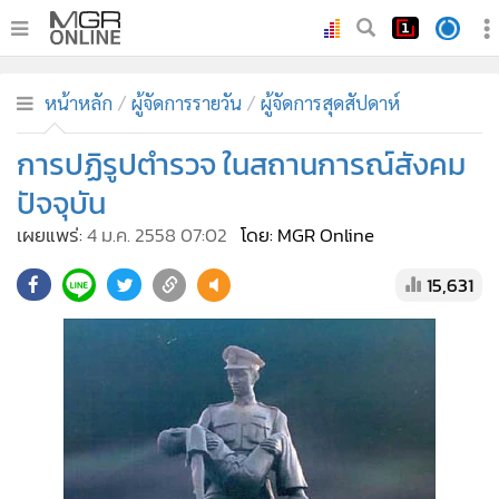
•
หน้าหลัก
หน้าหลัก
ผู้จัดการรายวัน
ผู้จัดการสุดสัปดาห์
•
ทันเหตุการณ์
•
การปฏิรูปตำรวจ ในสถานการณ์สังคม
ภาคใต้
•
ภูมิภาค
ปัจจุบัน
•
Online Section
เผยแพร่:
4 ม.ค. 2558 07:02
โดย: MGR Online
•
บันเทิง
15,631
•
ผู้จัดการรายวัน
•
คอลัมนิสต์
•
ละคร
•
CbizReview
•
Cyber BIZ
•
ผู้จัดกวน