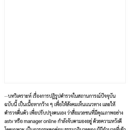
•
เกม
•
วิทยาศาสตร์
•
SMEs
•
หุ้น
•
อินโดจีน
•
กองทุนรวม
•
Celeb Online
•
Factcheck
•
ญี่ปุ่น
•
News1
•
Gotomanager
--
บทวิเคราะห์ เรื่องการปฏิรูปตำรวจในสถานการณ์ปัจจุบัน
ฉบับนี้ เป็นเนื้อหากว้าง ๆ เพื่อให้สังคมเห็นแนวทาง และให้
ตำรวจตื่นตัว เพื่อปรับปรุงตนเอง ว่าสื่อมวลชนที่มีคุณภาพอย่าง
astv หรือ manager online กำลังจับตามองอยู่ ด้วยความหวังดี
โดยเฉพาะ เป็นการกระตุกต่อม ธรรมาภิบาลของ ผู้มีอำนาจที่เข้า