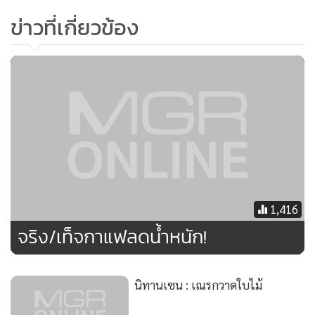
แต่ก็เป็นเรื่องสุ่มเสี่ยงต่อการกระทำผิดในข้อหา เป็นเจ้าพนักงาน
ข่าวที่เกี่ยวข้อง
ละเว้นการปฏิบัติหน้าที่ โดยมิชอบ
มิหนำซ้ำนำภาพถ่ายที่ตนภูมิใจมาติดตั้งที่ห้องทำงานของกอง
บัญชาการตำรวจนครบาล และประกาศให้สังคม ประชาชน ผ่าน
สื่อมวลชนทราบว่า ชีวิตที่มีความก้าวหน้าเพราะพี่ให้ ไม่ทราบว่า
หมายถึงพันตำรวจโททักษิณ ชินวัตร ผู้มีพระคุณหรือไม่ แทนที่
จะมีจิตสำนึกว่า เป็นด้วยความรู้ความสามารถของตนเองที่ปฏิบัติ
หน้าที่อย่างมีประสิทธิภาพ มากกว่าผู้อื่น จนได้รับโอกาสดำรง
ตำแหน่งที่สำคัญ ซึ่งเป็นการกระทำที่ขัดต่อประมวลจริยธรรม
1,416
และจรรยาบรรณของข้าราชการตำรวจ เป็นผู้บังคับบัญชาที่มี
จริง/เท็จกาแฟลดนํ้าหนัก!
พฤติกรรมตัวอย่างไม่ดี ต่อหน้าข้าราชการตำรวจผู้ใต้บังคับ
บัญชา แต่ในบางมุมมองก็มีการเอาเป็นแบบอย่างว่า ถ้ารับใช้
การเมืองอย่างสุดลิ่มทิ่มประตูแล้วล่ะก็ จะได้รับรางวัลและ
นิทานเซน : เณรกวาดใบไม้
เกียรติยศ หน้าที่การงาน เยี่ยงนี้เช่นกัน