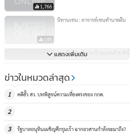
1,766
นอกจากนี้ก็ยังมีกรณีการจับกุมปราบปราม กลุ่มข้าราชการ
ตำรวจสังกัดกองบัญชาการตำรวจสอบสวนกลาง ที่เป็นข่าว
นิทานเซน : อาจารย์เซนทำนายฝัน
ครึกโครม ว่ามีพฤติการณ์ปฏิบัติหน้าที่โดยมิชอบ ร่วมกันเรียกรับ
ผลประโยชน์จากการแต่งตั้งข้าราชการตำรวจ ส่วยและผล
195
ประโยชน์จากขบวนการค้าน้ำมันเถื่อน ซึ่งเป็นอีกหนึ่งตัวอย่างที่
แม่ครับ..ขอทำงานกับคุณสนธิ ชาตินี้
แสดงเพิ่มเติม
พบการกระทำผิดเท่านั้น แต่กลับก่อให้เกิดความเสียหายต่อภาพ
ชาติเดียวพอแล้ว!
ลักษณ์ของวงการตำรวจยิ่งนัก
46,977
ข่าวในหมวดล่าสุด
​สภาพปัญหา
1
คดีฮั้ว สว. บทพิสูจน์ความเที่ยงตรงของ กกต.
สภาพปัญหาที่เกิดขึ้นนับวันจะทวีความรุนแรงมากขึ้นเรื่อย ๆ
นอกจากจะส่งผลกระทบต่อภาพลักษณ์ของเจ้าหน้าที่ตำรวจ
2
สร้างความไม่น่าเชื่อถือให้กับสังคมและประชาชนแล้ว ยังก่อให้
เกิดปัญหากับการปฏิบัติหน้าที่ของเจ้าหน้าที่ตำรวจในภาพรวม
3
รัฐบาลอนุทินเผชิญศึกรุมเร้า ฉากอวสานกำลังจะมาถึง?
มีผลต่อขวัญกำลังใจของ เนื่องจากปัญหาที่เกิดขึ้นดังกล่าวส่วน