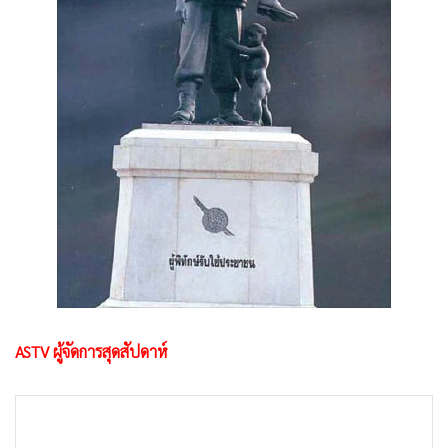
•
Good health & Well-being
•
Green Innovation & SD
•
Management & HR
•
MGR Live
•
Infographic
•
การเมือง
•
ท่องเที่ยว
•
กีฬา
•
ต่างประเทศ
•
Special Scoop
•
เศรษฐกิจ-ธุรกิจ
•
จีน
ASTV ผู้จัดการสุดสัปดาห์
•
ชุมชน-คุณภาพชีวิต
•
อาชญากรรม
•
Motoring