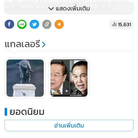
สร้างความเสียหายด้วยการทุจริต ปฏิบัติหน้าที่มิชอบ ใช้อำนาจ
แสดงเพิ่มเติม
หน้าที่รังแก กลั่นแกล้งประชาชน ประพฤติตนเยี่ยงโจร
15,631
ยิ่งไปกว่านั้นเจ้าหน้าที่ตำรวจบางคนมียศ และตำแหน่งหน้าที่
การงานในระดับสูง กลับประพฤติตนเป็นขี้ข้า รับใช้นักการเมือง
แกลเลอรี
หรือผู้มีอิทธิพล กำจัดผู้ที่มีความคิดเห็นตรงกันข้าม ด้วยการฆ่า
ตัดตอน ฆ่าอำพรางคดี สร้างรอยด่างพร้อย ทำให้เกียรติยศชื่อ
เสียงของเจ้าหน้าที่ตำรวจส่วนใหญ่ที่มุ่งมั่นสร้างความดีงาม
ปฏิบัติหน้าที่ด้วยความซื่อสัตย์สุจริต ต้องพลอยเสื่อมเสีย
เกียรติยศ ชื่อเสียง และศักดิ์ศรีไปด้วย ซึ่งเห็นเป็นตัวอย่างในกรณี
อดีตผู้บัญชาการตำรวจนครบาล นำภาพถ่ายการประดับยศพล
ตำรวจโท โดย
พันตำรวจโททักษิณ ชินวัตร
อดีตนายกรัฐมนตรี
แม้ว่าจะอ้างว่าเป็นผู้มีพระคุณก็ตาม ไม่พึงกระทำเป็นอย่างยิ่ง
ยอดนิยม
เนื่องจากผู้มีพระคุณนั้นเป็นจำเลยหลบหนีคดีตามคำพิพากษา
อ่านเพิ่มเติม
ของศาลฎีกาแผนกคดีอาญานักการเมือง หรือจะอ้างเป็นข้อ
แก้ตัวว่า ไปให้ประดับยศที่ต่างประเทศไม่ใช่พื้นที่ประเทศไทย