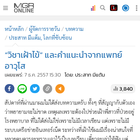
•
หน้าหลัก
หน้าหลัก
ผู้จัดการรายวัน
บทความ
•
ทันเหตุการณ์
ประสาท มีแต้ม, โลกที่ซับซ้อน
•
ภาคใต้
“วิชาเฝ้าไข้” และคำแนะนำจากแพทย์
•
ภูมิภาค
•
Online Section
อาวุโส
•
บันเทิง
เผยแพร่:
7 ธ.ค. 2557 15:30
โดย: ประสาท มีแต้ม
•
ผู้จัดการรายวัน
3,840
•
คอลัมนิสต์
•
ละคร
สัปดาห์ที่ผ่านมาผมไม่ได้ส่งบทความครับ ทั้งๆ ที่สัญญากับตัวเอง
•
CbizReview
ว่าพยายามจะไม่ขาด เหตุผลเพราะต้องไปช่วยเฝ้าพี่สาวที่ป่วยอยู่
•
โรงพยาบาล ที่ไม่ได้ส่งไม่ใช่เพราะไม่มีเวลาเขียน แต่เพราะไม่มี
Cyber BIZ
ระบบเครือข่ายอินเทอร์เน็ต ระหว่างที่เฝ้าไข้ผมมีเรื่องน่าสนใจที่
•
ผู้จัดกวน
หลายคนควรจะทราบเอาไว้เป็นบทเรียน เดี๋ยวจะเล่าให้ฟัง แต่