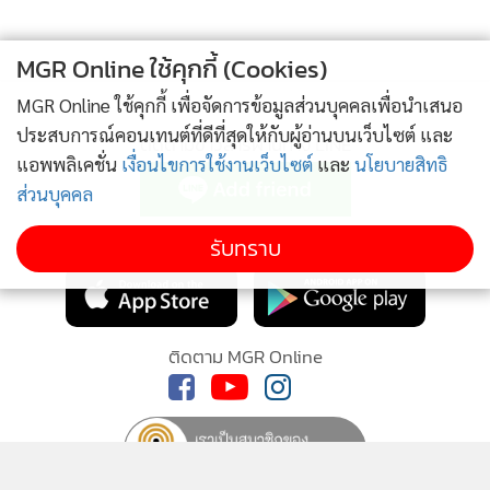
MGR Online ใช้คุกกี้ (Cookies)
MGR Online ใช้คุกกี้ เพื่อจัดการข้อมูลส่วนบุคคลเพื่อนำเสนอ
ประสบการณ์คอนเทนต์ที่ดีที่สุดให้กับผู้อ่านบนเว็บไซต์ และ
ติดตามข่าวสารผ่านทาง LINE
แอพพลิเคชั่น
เงื่อนไขการใช้งานเว็บไซต์
และ
นโยบายสิทธิ
ความจริงที่พี่สาวผมรู้สึกกังวลก็เพราะว่า ก่อนหน้านี้เธอเคยมาอยู่
ส่วนบุคคล
โรงพยาบาลนี้นานถึง 9 วัน เป็นห้องไอซียูถึง 7 วัน อาการหนัก
MGR Online Application
รับทราบ
เอาการ แต่เมื่อได้กลับไปบ้านแล้วยังไม่ทันข้ามคืนก็ต้องกลับมา
โรงพยาบาลอย่างฉุกเฉินอีกในตอนดึก เพราะออกซิเจนในถังที่
บ้านหมด วันรุ่งขึ้นเธอจำความไม่ได้เลยว่าเธอต้องกลับมานอนอยู่
โรงพยาบาลอีกครั้งได้อย่างไร จึงไม่แปลกที่เธอไม่ตอบคุณหมอว่า
ติดตาม MGR Online
ดีใจไหมในคำถามแรก
ประเด็นที่ผมนำเรื่องพี่สาวมาเล่า คือประเด็นของการสื่อสาร
ระหว่างญาติผู้ป่วยกับฝ่ายแพทย์และพยาบาล ด้านหนึ่งญาติไม่มี