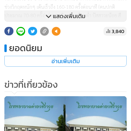
ช่วงวิกฤตหนักๆ เต้นเร็วถึง 160-180 ครั้งต่อนาที (คนปกติ
แสดงเพิ่มเติม
ประมาณ 70-80 ครั้ง) ค่าออกซิเจนในเลือดต่ำ ปัสสาวะน้อย สี
ขุ่นข้น ความดันก็ตก เบาหวานก็สูง
3,840
ผมได้เฝ้าดูอาการป่วยของพี่สาวที่โรงพยาบาลค่ายวชิราวุธ
ยอดนิยม
จังหวัดนครศรีธรรมราชถึง 3 วัน อาการก็ดีขึ้นเป็นลำดับจากที่
ต้องครอบจมูกเพื่อพ่นยาเป็นระยะ ให้ออกซิเจนตลอดเวลา แต่ที่
อ่านเพิ่มเติม
ผมเป็นกังวลก็คือเธอเอาแต่หลับ พูดคุยยังไม่ทันจบความเธอก็
หลับต่อ ผมสงสัยว่าเกิดจากพิษยาหรือเปล่า
ข่าวที่เกี่ยวข้อง
“หมอไม่ได้ให้ยาอะไรที่เกี่ยวกับการนอนหลับเลย” หมอตอบ
พร้อมกับใช้ปากกากวาดไปที่รายการประวัติคนไข้ (ชาร์จ) “คง
เป็นเพราะร่างกายอ่อนเพลียมั่ง” หมอให้เหตุผล
วันที่หมอบอกว่า “คนไข้กลับบ้านได้แล้ว” เพราะอาการภายนอก