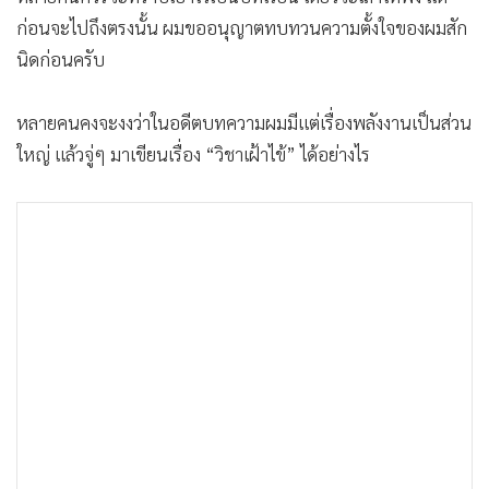
•
Good health & Well-being
ก่อนจะไปถึงตรงนั้น ผมขออนุญาตทบทวนความตั้งใจของผมสัก
•
Green Innovation & SD
นิดก่อนครับ
•
Management & HR
•
MGR Live
หลายคนคงจะงงว่าในอดีตบทความผมมีแต่เรื่องพลังงานเป็นส่วน
•
Infographic
ใหญ่ แล้วจู่ๆ มาเขียนเรื่อง “วิชาเฝ้าไข้” ได้อย่างไร
•
การเมือง
•
ท่องเที่ยว
•
กีฬา
•
ต่างประเทศ
•
Special Scoop
•
เศรษฐกิจ-ธุรกิจ
•
จีน
•
ชุมชน-คุณภาพชีวิต
•
อาชญากรรม
•
Motoring