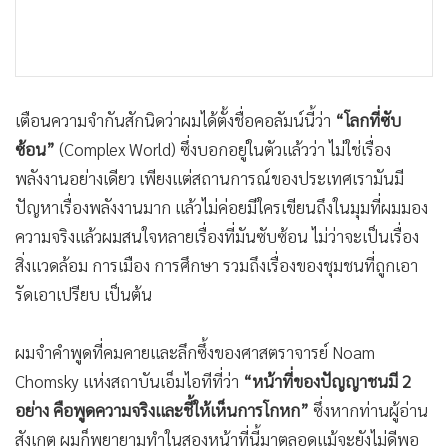
•
เกม
•
วิทยาศาสตร์
•
SMEs
•
หุ้น
เตือนความจำกันสักนิดว่าผมได้ตั้งชื่อคอลัมน์นี้ว่า
“โลกที่ซับ
•
อินโดจีน
ซ้อน”
(Complex World) ซึ่งบอกอยู่ในตัวแล้วว่า ไม่ใช่เรื่อง
•
กองทุนรวม
พลังงานอย่างเดียว เพียงแต่สถานการณ์ของประเทศเรามันมี
•
Celeb Online
ปัญหาเรื่องพลังงานมาก แล้วไม่ค่อยมีใครเขียนถึงในมุมที่ผมมอง
•
Factcheck
ความจริงแล้วผมสนใจหลายเรื่องที่มันซับซ้อน ไม่ว่าจะเป็นเรื่อง
•
สิ่งแวดล้อม การเมือง การศึกษา รวมถึงเรื่องของชุมชนที่ถูกเอา
ญี่ปุ่น
รัดเอาเปรียบ เป็นต้น
•
News1
•
Gotomanager
ผมจำคำพูดที่คมคายและลึกซึ้งของศาสตราจารย์ Noam
Chomsky แห่งสถาบันเอ็มไอทีที่ว่า
“หน้าที่ของปัญญาชนมี 2
อย่าง คือพูดความจริงและชี้ให้เห็นการโกหก”
ซึ่งหากท่านผู้อ่าน
สังเกต ผมก็พยายามทำในสองหน้าที่นี้มาตลอดแม้จะยังไม่ดีพอ