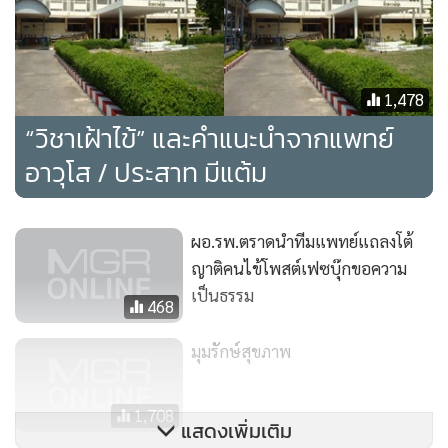
ดีขึ้นมาก ผมได้ตั้งคำถามแบบคนไม่ค่อยจะรู้เรื่องว่า
“แล้วการทำงานของไตละครับตอนนี้มันทำงานได้สักกี่
เปอร์เซ็นต์ จะต้องทำอะไรต่อไหมครับ” ที่ผมต้องถามอย่างนี้
1,478
เพราะได้ข้อมูลจากญาติคนอื่นว่า คนไข้มีอาการไตวายอาจจะ
“วิชาเฝ้าไข้” และคำแนะนำจากแพทย์
ต้องฟอกไต
อาวุโส / ประสาท มีแต้ม
ตอนนั้นเรียนตามตรงว่า ผมยังไม่ได้คิดถึงความเชื่อมโยงระหว่าง
ผอ.รพ.ตราดนำทีมแพทย์แถลงโต้
หัวใจกับไตเลย พูดชัดๆ คือผมไม่เข้าใจระบบการทำงานของ
ญาติคนไข้โพสต์เฟซบุ๊กขอความ
ร่างกาย
เป็นธรรม
468
คุณหมอตอบว่า “เรื่องไตเอาไว้ก่อน ถ้าการทำงานของหัวใจดีขึ้น
มุมรักษ์สุขภาพ
ไตก็จะดีตาม เอาไว้ดูอีก 2-3 เดือนแล้วค่อยมาว่ากัน”
1,708
แล้วพี่สาวผมก็ได้ออกจากโรงพยาบาลด้วยความรู้สึกที่ไม่ค่อย
แสดงเพิ่มเติม
มั่นใจ