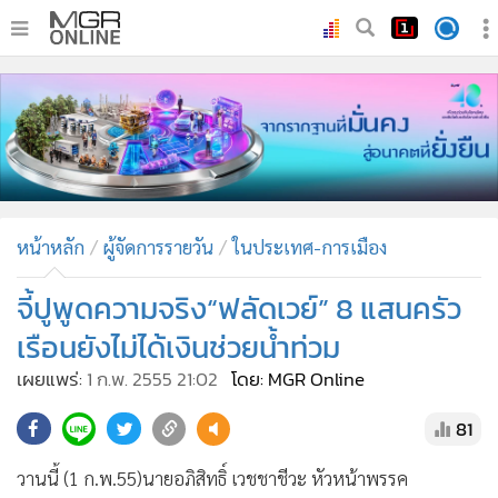
•
หน้าหลัก
•
ทันเหตุการณ์
•
ภาคใต้
•
ภูมิภาค
•
Online Section
หน้าหลัก
ผู้จัดการรายวัน
ในประเทศ-การเมือง
•
บันเทิง
•
ผู้จัดการรายวัน
จี้ปูพูดความจริง“ฟลัดเวย์” 8 แสนครัว
•
คอลัมนิสต์
เรือนยังไม่ได้เงินช่วยน้ำท่วม
•
ละคร
เผยแพร่:
1 ก.พ. 2555 21:02
โดย: MGR Online
•
CbizReview
81
•
Cyber BIZ
•
ผู้จัดกวน
วานนี้ (1 ก.พ.55)นายอภิสิทธิ์ เวชชาชีวะ หัวหน้าพรรค