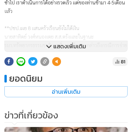
ซ้ำไป เราดำเนินการได้อย่างรวดเร็ว แต่ของท่านช้ามา 4-5เดือน
แล้ว
**ปชป.เผย 8 แสนครัวเรือนยังไม่ได้เงิน
นายสาทิตย์ วงศ์หนองเตย ส.ส.ตรังและในฐานะ
รมว.ทรัพยากรธรรมชาติและสิ่งแวดล้อมเงากล่าวถึงกรณีการจ่าย
แสดงเพิ่มเติม
เงินเยียวยาผู้ประสบอุทกภัยน้ำท่วม 5 พันบาทของรัฐบาลว่า ตาม
81
ที่ครม.ได้อนุมัติงบประมาณเพิ่มเติม 5 พันบาทให้กับก
ทม.ประมาณ 1 พันกว่าล้านบาท แต่เงินเยียวยา 5 พันบาทใน
ยอดนิยม
ขณะนี้ยังมีปัญหาการจ่ายเงินเยียวยาอีก 64 จังหวัด เพราะยังมี
ครัวเรือนที่ตกค้างไม่ได้รับเงินถึง 5 แสนกว่าครัวเรือน ส่วนก
อ่านเพิ่มเติม
ทม.ประมาณ 3 แสนกว่าครัวเรือน แต่การจ่ายเงินในเขตกทม.ก็
อาจจะมีความล่าช้าเพราะมีความแตกต่างในการตรวจสอบสภาพ
ข่าวที่เกี่ยวข้อง
บ้านเรือน แต่สิ่งที่มติครม.ผิดพลาดคือ มีการกำหนดกำหนด
ระยะเวลาจ่ายเงินเยียวยาในเขตกทม.ให้แล้วเสร็จ 45 วัน และต่าง
จังหวัดระยะเวลา 60 วัน แต่ทั้งสองช่วงนั้นขณะนี้เกินมาแล้ว