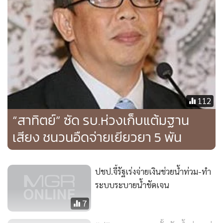
ส่วนที่นางฐิติมา ฉายแสง ออกมาแถลงว่า คำว่า 45-60 หมายถึง
ช่วงเวลาเร่งรัดที่ต้องการจ่ายให้เสร็จแต่ถ้าไม่ทันสามารถเพิ่มได้
นั้น เป็นการพูดหลังจากที่ไม่สามารจ่ายให้แล้วเสร็จได้ เรากำลัง
จะตั้งข้อสังเกตว่าระบบการจ่ายเงิน 5 พันบาท เราได้ตั้งระบบ
การจ่ายเงินไว้ในรัฐบาลชุดที่แล้ว ตนเป็นคนรับผิดชอบและคิดวิธี
การจ่าย น้ำท่วมต้นปี 54 เราสามารถจ่ายเงิน 5 พันบาทให้แล้ว
เสร็จภายใน 30 วัน แต่รัฐบาลชุดนี้มีการพยายามขยายเวลาจ่าย
112
เงินให้พื้นที่ที่น้ำไม่ท่วมซึ่งเป็นพวกเดียวกับตัวเอง และการจ่าย
“สาทิตย์” ซัด รบ.ห่วงเก็บแต้มฐาน
เงินบางที่มีการรอนักการเมืองของรัฐบาลเข้าไปจ่าย และชะลอ
เสียง ชนวนอืดจ่ายเยียวยา 5 พัน
การจ่ายไปก่อน แต่ที่แน่ๆคือ มีการพยายามหยิบยกประเด็นก
ทม.มาโจมตีกทม.เป็นประเด็นการเมืองที่สอดรับกับการที่จะมี
การเลือกตั้งผู้ว่ากทม.ในช่วง 1 ปีข้างหน้า
ปชป.จี้รัฐเร่งจ่ายเงินช่วยน้ำท่วม-ทำ
ระบบระบายน้ำชัดเจน
"รัฐบาลต้องตั้งสติให้ถูก อย่าเอาการจ่ายเงินมาเยียวยา 5 บาทมา
เป็นประเด็นการเมือง แต่ต้องเร่งจ่ายเงินชดเชย ซึ่งเรื่องใหญ่จ่าย
7
เงินเยียวยาคือ การจ่ายเงินเยียวยาผู้ประสบภัยน้ำท่วมที่ภาคใต้ใน