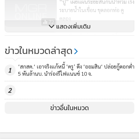
“ปู” เผยแผนระยะสั้นกันน้ำท่วม เร่ง
ช่วงต้นปี 2555 เฉพาะนครศรีธรรมราชจังหวัดเดียว 5 หมื่นกว่า
ระบายน้ำในเขื่อน ขุดลอกท่อ คู
ครัวเรือนยังไม่รวมในงบที่รัฐบาลเยียวยาที่อนุมัติช่วงปลายปีที่
คลอง
แล้ว และขณะนี้ จ.นครศรีธรรมราชกำลังขอแต่รัฐบาลยังไม่
72
แสดงเพิ่มเติม
อนุมัติ แต่สิ่งที่คนในพื้นที่ไม่เข้าใจคือ เหตุใดน้ำท่วมภาคใต้จึงไม่
ถกวุฒิฯ หวิดวุ่น! “สมชาย” โวยเจอ
ได้รับเงินเยียวยา 5 พันบาทเหมือนที่อื่น ทั้งที่เรื่องถูกส่งมาที่
เบรกเปิดคลิป “ตู่” - มท.1 โบ้ย
ข่าวในหมวดล่าสุด
กระทรวงมหาดไทยนานแล้ว"นายสาทิตย์กล่าว
คอป.ชงจ่ายเยียวยา
86
นายสาทิตย์ กล่าวด้วยว่า ขณะเดียวกันมีบ้านพังทั้งหลังจาก
อุทกภัยช่วงต้นปี 54 ประมาณ 30 หลัง ซึ่งรัฐบาลชุดที่แล้วจ่าย
‘สกสค.‘ เอาจริงแก้หนี้ ‘ครู’ ดึง ‘ออมสิน‘ ปล่อยกู้ดอกต่ำ
1
5 พันล้านบ. นำร่องรีไฟแนนซ์ 10 จ.
2.4 แสนบาทต่อหลัง และรัฐบาลนี้เคยรับปากว่าจะจ่ายจำนวน
เดียวกัน แต่เหตุใดบ้านที่ถูกน้ำท่วมในภาคใต้ช่วงต้นปี 55 ขอ
2
เงิน2.4แสนบาท รัฐบาลปฏิเสธ ดังนั้นตนจึงอยากถามรัฐบาลว่า
รัฐบาลใช้ประเด็นทางการเมืองและความสองมาตรฐานในการ
ข่าวอื่นในหมวด
ตัดสินใจจ่ายเงินเยียวยาน้ำท่วมหรือไม่
ผู้สื่อข่าวถามว่า เป็นไปได้หรือไม่ที่เงินในกองทุนประสบภัยหมด
แล้ว นายสาทิตย์ กล่าวว่า ไม่จริง เพราะเงินในกองทุนยังเหลือ
หลายร้อยล้านบาท ไม่มีเหตุผลเลย ทำไมรัฐบาลถึงปฏิบัติกับฐาน