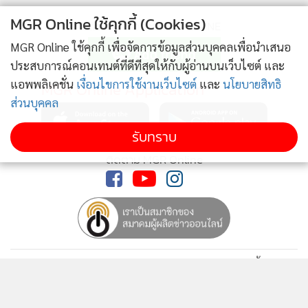
เสียงตัวเองและที่ไม่เลือกตัวเองแตกต่างกัน
MGR Online ใช้คุกกี้ (Cookies)
ติดตามข่าวสารผ่านทาง LINE
MGR Online ใช้คุกกี้ เพื่อจัดการข้อมูลส่วนบุคคลเพื่อนำเสนอ
**กษ.เร่งระบายน้ำเขื่อนเสร็จ1พ.ค.
ประสบการณ์คอนเทนต์ที่ดีที่สุดให้กับผู้อ่านบนเว็บไซต์ และ
นายธีระ วงศ์สมุทร รัฐมนตรีว่ากระทรวงเกษตรและสหกรณ์
แอพพลิเคชั่น
เงื่อนไขการใช้งานเว็บไซต์
และ
นโยบายสิทธิ
MGR Online Application
กล่าวถึง กรณีที่นายกรัฐมนตรีให้เร่งระบายน้ำในเขื่อนสำคัญ เช่น
ส่วนบุคคล
เขื่อนภูมิพลและเขื่อนสิริกิติ์ ให้เหลือน้ำร้อยละ 45 ของความจุ
รับทราบ
อ่าง ซึ่งขณะนี้ปริมาณน้ำเหนือเขื่อนมีปริมาณร้อยละ 80 ของ
ความจุอ่าง ทำให้ต้องเร่งระบายน้ำออก โดยให้ถึงระดับควบคุม
ติดตาม MGR Online
ภายในวันที่ 1 พฤษภาคมนี้ โดยกระทรวงเกษตรและสหกรณ์ตั้ง
เป้าว่าจะระบายน้ำให้สอดคล้องกับ 10 หน่วยงานที่รับผิดชอบ
นโยบายความเป็นส่วนตัว
นโยบายการใช้คุกกี้
ข้อกำหนดและเงื่อนไขการใช้บริการ
นโยบายการใช้ข้อมูล Facebook
เกี่ยวกับเรา
ติดต่อเรา