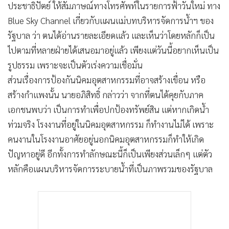
•
Good health & Well-being
ประชาธิปัตย์ ให้สัมภาษณ์ทางโทรศัพท์ในรายการฟ้าวันใหม่ ทาง
•
Green Innovation & SD
Blue Sky Channel เกี่ยวกับแผนแม่บทบริหารจัดการน้ำฯ ของ
•
Management & HR
รัฐบาล ว่า ตนได้อ่านรายละเอียดแล้ว และเห็นว่าโดยหลักก็เป็น
•
MGR Live
ไปตามที่หลายฝ่ายได้เสนอมาอยู่แล้ว เพียงแต่วันนี้อยากเห็นเป็น
•
Infographic
รูปธรรม เพราะจะเป็นตัวเร่งความเชื่อมั่น
•
การเมือง
ส่วนเรื่องการป้องกันนิคมอุตสาหกรรมที่อาจสร้างเขื่อน หรือ
สร้างกำแพงนั้น นายอภิสิทธิ์ กล่าวว่า จากที่ตนได้คุยกับภาค
•
ท่องเที่ยว
เอกชนพบว่า เป็นการทำเพื่อปกป้องทรัพย์สิน แต่หากเกิดน้ำ
•
กีฬา
ท่วมจริง โรงงานที่อยู่ในนิคมอุตสาหกรรม ก็ทำงานไม่ได้ เพราะ
•
ต่างประเทศ
คนงานในโรงงานอาศัยอยู่นอกนิคมอุตสาหกรรมก็ทำให้เกิด
•
Special Scoop
ปัญหาอยู่ดี อีกทั้งการทำลักษณะนี้ก็เป็นเพียงส่วนเล็กๆ แต่ตัว
•
เศรษฐกิจ-ธุรกิจ
หลักคือแผนบริหารจัดการระบายน้ำที่เป็นภาพรวมของรัฐบาล
•
จีน
•
ชุมชน-คุณภาพชีวิต
•
อาชญากรรม
•
Motoring