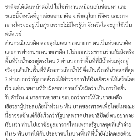
ชาติจะได้เดินหน้าต่อไป ไม่ใช่ทำงานเหมือนเล่นซ่อนหา และ
ขณะนี้จังหวัดที่ถูกเอ่ยออกมาคือ จ.พิษณุโลก พิจิตร และภาค
กลางใครจะอยู่เป็นสุข เพราะไม่มีใครรู้ว่า จังหวัดใดจะถูกใช้เป็น
ฟลัดเวย์
ส่วนกรณีแนวคิด ดอยตุงโมเดล ของนายกฯ ตนเป็นห่วงแนวคิด
และการทำงานของนายกฯคือ 1.ไม่บอกประชาชนว่าแก้มลิงหรือ
พื้นที่รับน้ำจะอยู่ตรงไหน 2.ท่านบอกว่าพื้นที่ที่มีน้ำท่วมทุ่งอยู่
จริงๆแล้วเป็นพื้นที่ที่ต้องการเก็บน้ำไว้ ซึ่งเป็นเรื่องที่น่าตลกที่สุด
3.ท่านบอกว่ารัฐบาลสั่งเร่งให้สำรวจการให้เงินเยียวยาให้เสร็จโดย
เร็ว แต่หน่วยงานที่รับผิดชอบอาจเข้าใจผิดว่า เป็นการปิดยื่น
รับคำร้อง 4.นายกฯพยายามจะบอกว่าการให้เงินช่วยเหลือ
เยียวยาผู้ประสบภัยน้ำท่วม 5 พัน บาทของพรรคเพื่อไทยในขณะ
นี้อาจจะช้าแต่ก็ยังเร็วกว่ารัฐบาลพรรคประชาธิปัตย์ ตนอยากจะ
เรียนว่า ท่านไปเอาข้อมูลมาจากไหนเพราะรัฐบาลชุดที่แล้วจ่าย
เงิน 5 พันบาทให้กับประชาชนในบางพื้นที่ที่น้ำยังไม่ลดเลยด้วย