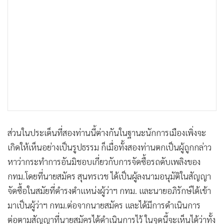
•
เกม
•
วิทยาศาสตร์
•
SMEs
•
หุ้น
•
อินโดจีน
•
กองทุนรวม
•
Celeb Online
•
Factcheck
•
ส่วนในประเด็นที่สองท่านนี้ต่างกันในฐานะนักการเมืองเพิ่งจะ
ญี่ปุ่น
เกิดให้เห็นอย่างเป็นรูปธรรม ก็เมื่อทั้งสองท่านตกเป็นผู้ถูกกล่าว
•
News1
หาว่ากระทำการอันมิชอบเกี่ยวกับการจัดซื้อรถดับเพลิงของ
•
Gotomanager
กทม.โดยที่นายสมัคร สุนทรเวช ได้เป็นผู้ลงนามอนุมัติในสัญญา
จัดซื้อในสมัยที่ดำรงตำแหน่งผู้ว่าฯ กทม. และนายอภิรักษ์ได้เข้า
มาเป็นผู้ว่าฯ กทม.ต่อจากนายสมัคร และได้มีการดำเนินการ
ต่อตามสัญญาที่นายสมัครได้ดำเนินการไว้ ในจุดนี้จะเห็นได้ว่าทั้ง