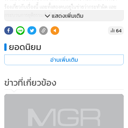
ร้องเกี่ยวกับเรื่องนี้ และทั้งสองคนอยู่ในข่ายว่ากระทำผิด และ
แสดงเพิ่มเติม
กระบวนการยุติธรรมกำลังดำเนินการอยู่
64
ในทันทีที่มีการยื่นฟ้อง นายอภิรักษ์ได้ประกาศพักการทำงาน
เพื่อเปิดโอกาสให้กระบวนการสอบสวนทำงานได้สะดวก แต่นาย
ยอดนิยม
สมัคร สุนทรเวช ซึ่งตกเป็นผู้ถูกกล่าวหาในคดีเดียวกันได้ประกาศ
ยืนยันไม่พักงาน และแถมยังมีการออกมาพูดในทำนองว่า นาย
อ่านเพิ่มเติม
อภิรักษ์สร้างภาพเพื่อกดดันทางการเมืองให้ตนเองทำตาม
ข่าวที่เกี่ยวข้อง
ไม่ว่าการพักงานของนายอภิรักษ์จะเกิดขึ้นด้วยเจตนาใด แต่ถ้าดู
จากสังคมภายนอกที่ตอบรับเรื่องนี้ในเชิงบวกแล้ว ถือได้ว่านาย
อภิรักษ์ประสบความสำเร็จในการประกาศพักงานในครั้งนี้
แต่ในขณะเดียวกัน ถ้าดูจากเสียงคนทั่วๆ ไปโดยไม่นำเอาพรรค