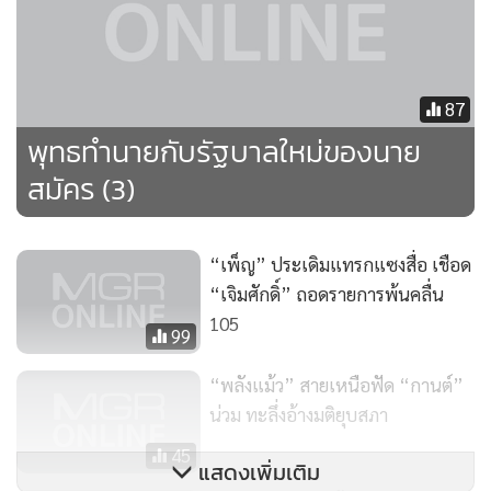
พวกทางการเมืองในซีกที่ให้การสนับสนุนพรรคพลังประชาชน
แล้ว ถือได้ว่านายสมัครติดลบในฐานะผู้นำประเทศที่ควรจะมี
ความสำนึกทางการเมือง และแสดงความรับผิดชอบทางสังคม
โดยการประกาศพักงาน หรือถ้าจะให้ชัดเจนก็จะต้องออกมาพูด
87
เป็นเงื่อนไขทางการเมืองในทำนองว่า อะไรทำให้คนสองคนที่
พุทธทำนายกับรัฐบาลใหม่ของนาย
เป็นนักการเมืองเหมือนกันมีพฤติกรรมที่แสดงต่อสังคมโดยรวม
สมัคร (3)
ต่างกัน?
“เพ็ญ” ประเดิมแทรกแซงสื่อ เชือด
ถ้าดูจากกรณีของนายสมัคร สุนทรเวช กับนายอภิรักษ์ โกษะ
“เจิมศักดิ์” ถอดรายการพ้นคลื่น
โยธิน แล้วพออนุมานได้เชิงตรรกะได้ดังต่อไปนี้
105
99
1. นายสมัคร สุนทรเวช ขณะนี้มีอายุถึง 73 ปี และตลอดเวลาที่
“พลังแม้ว” สายเหนือฟัด “กานต์”
ผ่านมาในชีวิตของท่านผู้นี้ได้คลุกคลีหรือพูดได้ว่าคร่ำหวอดอยู่
น่วม ทะลึ่งอ้างมติยุบสภา
บนเส้นทางการเมืองเป็นส่วนใหญ่ ทั้งการเมืองตามครรลอง
45
ประชาธิปไตย และครรลองการเมืองในรูปแบบของรัฐบาล
แสดงเพิ่มเติม
เผด็จการ