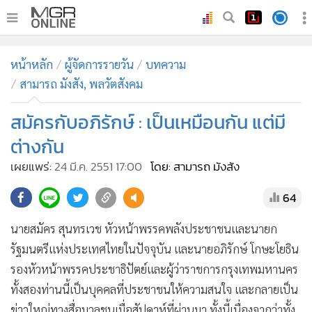
•
หน้าหลัก
หน้าหลัก
ผู้จัดการรายวัน
บทความ
•
ทันเหตุการณ์
สามารถ มังสัง, พลวัตสังคม
•
ภาคใต้
สมัครกับอภิรักษ์ : เป็นเหมือนกัน แต่มี
•
ภูมิภาค
•
Online Section
ต่างกัน
•
บันเทิง
เผยแพร่:
24 มี.ค. 2551 17:00
โดย: สามารถ มังสัง
•
ผู้จัดการรายวัน
64
•
คอลัมนิสต์
•
ละคร
นายสมัคร สุนทรเวช หัวหน้าพรรคพลังประชาชนและนายก
•
CbizReview
รัฐมนตรีแห่งประเทศไทยในปัจจุบัน และนายอภิรักษ์ โกษะโยธิน
•
รองหัวหน้าพรรคประชาธิปัตย์และผู้ว่าราชการกรุงเทพมหานคร
Cyber BIZ
ทั้งสองท่านนี้เป็นบุคคลที่ประชาชนให้ความสนใจ และกลายเป็น
•
ผู้จัดกวน
ข่าวใหญ่ทางสื่อมวลชนเมื่อสัปดาห์ที่ผ่านมา ทั้งนี้เนื่องจากว่าทั้ง