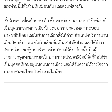
•
Good health & Well-being
สองท่านนี้มีทั้งส่วนที่เหมือนกัน และส่วนที่ต่างกัน
•
Green Innovation & SD
•
Management & HR
เริ่มด้วยส่วนที่เหมือนกัน คือ ทั้งนายสมัคร และนายอภิรักษ์ต่างก็
•
MGR Live
เป็นบุคลากรทางการเมืองในระบบการปกครองตามระบอบ
•
Infographic
ประชาธิปไตย และได้รับการเลือกตั้งให้ดำรงตำแหน่งบริหารบ้าน
•
การเมือง
เมือง โดยที่ท่านแรกได้รับเลือกตั้งเป็น ส.ส.สัดส่วน และได้ดำรง
•
ท่องเที่ยว
ตำแหน่งนายกรัฐมนตรี ส่วนท่านที่สองได้รับเลือกตั้งเป็นผู้ว่า
•
กีฬา
ราชการกรุงเทพมหานครในนามพรรคประชาธิปัตย์ ซึ่งก็ถือได้ว่า
•
ต่างประเทศ
เป็นบุคคลที่เดินอยู่บนถนนการเมือง และได้รับความไว้วางใจจาก
•
Special Scoop
ประชาชนคนไทยเป็นจำนวนไม่น้อย
•
เศรษฐกิจ-ธุรกิจ
•
จีน
•
ชุมชน-คุณภาพชีวิต
•
อาชญากรรม
•
Motoring