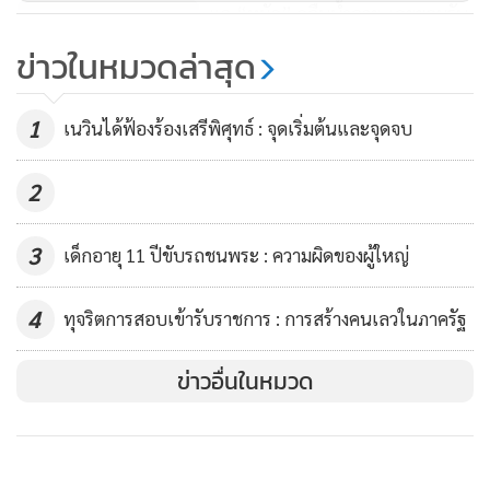
แฉ “หมัก” กลืนน้ำลาย-เคยยอมรับ
“6 ตุลาฯ” ตาย 48
ข่าวในหมวดล่าสุด
เริ่มด้วยการลงเล่นการเมืองโดยการแจ้งเกิดที่พรรคประชาธิปัตย์
53
และออกมาตั้งพรรคประชากรไทย และเข้าร่วมรัฐบาลเผด็จการ
ในยุคที่นายธานินทร์ กรัยวิเชียร เป็นนายกรัฐมนตรี โดยที่ตัวนาย
1
เนวินได้ฟ้องร้องเสรีพิศุทธ์ : จุดเริ่มต้นและจุดจบ
สมัคร สุนทรเวช ดำรงตำแหน่ง รมว.กระทรวงมหาดไทย
2
ดังนั้นจึงถือได้ว่านายสมัครเป็นนักการเมืองโดยอาชีพก็ว่าได้ เมื่อ
เป็นเช่นนี้ พฤติกรรมที่แสดงออกมาจึงเป็นรูปแบบของนักการ
3
เด็กอายุ 11 ปีขับรถชนพระ : ความผิดของผู้ใหญ่
เมืองมากกว่าที่จะเป็นรูปแบบของนักวิชาการหรือแม้กระทั่งนัก
ธุรกิจ และที่สำคัญที่สุด พฤติกรรมที่ว่านี้ถูกหล่อหลอมด้วย
4
ทุจริตการสอบเข้ารับราชการ : การสร้างคนเลวในภาครัฐ
บรรยากาศทางการเมืองแบบเผด็จการมากกว่าในรูปแบบของ
ข่าวอื่นในหมวด
ประชาธิปไตยที่โดยเนื้อแท้แล้ว ส.ส.จะต้องเข้ามารับใช้ประชาชน
และที่เป็นเช่นนี้เข้าใจได้ไม่ยาก ถ้าเพียงแต่ย้อนไปดูบทบาทของ
นายสมัคร สุนทรเวช ในตำแหน่ง มท. 1 ที่ขัดแย้งกับสื่อมวลชน
อย่างรุนแรงถึงขั้นเขียนออกมาเป็นหนังสือชื่อ สันดานคน