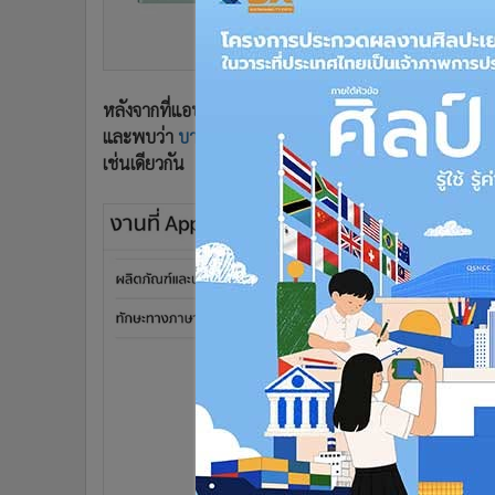
•
อินโดจีน
•
กองทุนรวม
•
Celeb Online
•
Factcheck
หลังจากที่แอปเปิล (Apple) เริ่มวางจำหน่าย iMac รุ่นใหม่ที
และพบว่า
บางส่วน
ผลิตขึ้นในประเทศไทย เช่นเดียวกับเค
•
ญี่ปุ่น
เช่นเดียวกัน
•
News1
•
Gotomanager