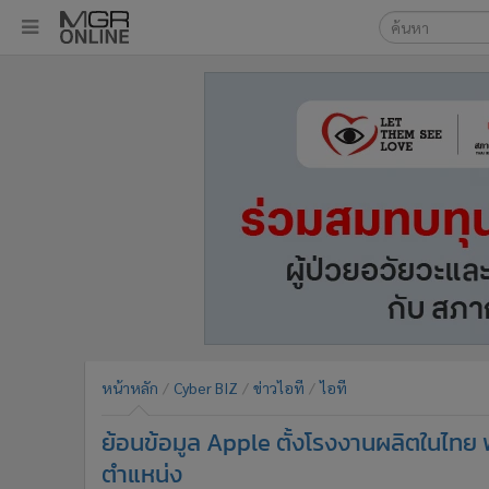
เลือกเครื่องมือท
•
หน้าหลัก
ค้นหา
•
ทันเหตุการณ์
Google
•
ภาคใต้
•
ภูมิภาค
MGR Onl
•
Online Section
ค้นหาขั
•
บันเทิง
•
ผู้จัดการรายวัน
•
คอลัมนิสต์
•
ละคร
•
CbizReview
•
Cyber BIZ
หน้าหลัก
Cyber BIZ
ข่าวไอที
ไอที
•
ผู้จัดกวน
ย้อนข้อมูล Apple ตั้งโรงงานผลิตในไทย
•
Good health & Well-being
•
Green Innovation & SD
ตำแหน่ง