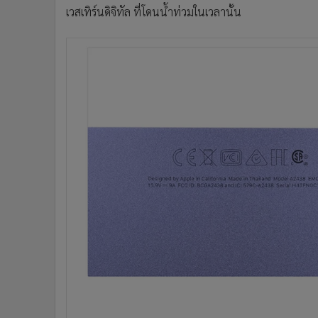
เวสเทิร์นดิจิทัล ที่โดนน้ำท่วมในเวลานั้น