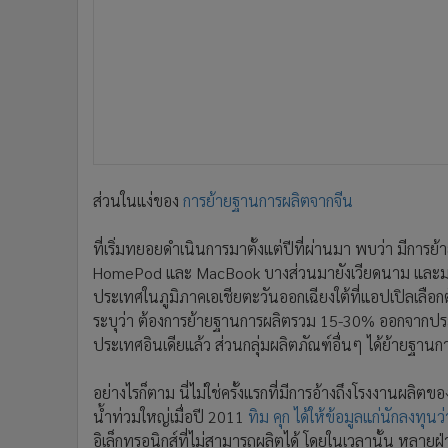
ส่วนในแง่ของ
การย้ายฐานการผลิตจากจีน
ที่เริ่มทยอยดำเนินการมาตั้งแต่ปีที่ผ่านมา พบว่า มีการ
HomePod และ MacBook บางส่วนมายังเวียดนาม และมาเลเ
ประเทศในภูมิภาคเอเชียตะวันออกเฉียงใต้ที่แอปเปิลเลือกต
ระบุว่า ต้องการย้ายฐานการผลิตรวม 15-30% ออกจากประ
ประเทศอินเดียแล้ว ส่วนกลุ่มผลิตภัณฑ์อื่นๆ ได้ย้ายฐา
อย่างไรก็ตาม นี่ไม่ใช่ครั้งแรกที่มีการอ้างถึงโรงงานผลิ
น้ำท่วมใหญ่เมื่อปี 2011
ทิม คุก ได้ให้ข้อมูลแก่นักลงทุนว่
อิเล็กทรอนิกส์ที่ไม่สามารถผลิตได้ โดยในเวลานั้น หลา