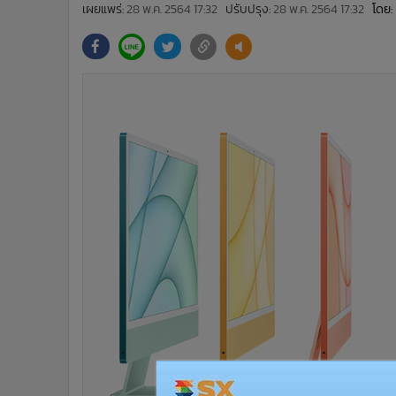
•
Management & HR
เผยแพร่:
28 พ.ค. 2564 17:32
ปรับปรุง:
28 พ.ค. 2564 17:32
โดย:
•
MGR Live
•
Infographic
•
การเมือง
•
ท่องเที่ยว
•
กีฬา
•
ต่างประเทศ
•
Special Scoop
•
เศรษฐกิจ-ธุรกิจ
•
จีน
•
ชุมชน-คุณภาพชีวิต
•
อาชญากรรม
•
Motoring
•
เกม
•
วิทยาศาสตร์
•
SMEs
•
หุ้น