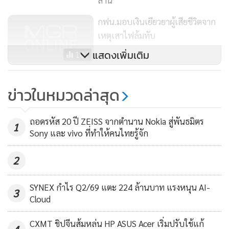
ชาติและประชาชน และดำเนินงานด้วยความโปร่งใส โดยได้มีการ
ลงนามข้อตกลงคุณธรรม (Integrity Pact) เน้นการมีส่วนร่วม
กฟน.มอบเงินเยียวยาผู้เสียชีวิตจาก
จากทุกภาคส่วน ทั้งหน่วยงานภาครัฐ ผู้ประกอบการ และผู้
เหตุเสาไฟล้มทับ
สังเกตการณ์ ซึ่งจะสามารถเข้าร่วมสังเกตการณ์ในกระบวนการ
แสดงเพิ่มเติม
107
จัดซื้อจัดจ้างตลอดระยะเวลาของโครงการในทุกขั้นตอน ตั้งแต่
การจัดซื้อจัดจ้างอุปกรณ์ติดตั้งตามโครงการ และการจัดประชุม
กสทช. กำหนดราคาเน็ตชายขอบให้
ข่าวในหมวดล่าสุด
ชี้แจงเพื่อทำความเข้าใจกรอบการดำเนินโครงการให้กับผู้
ประชาชนใช้งาน 50 บาทความเร็ว
ประกอบการในพื้นที่ทั่วประเทศ
10 Mbps
10,736
ถอดรหัส 20 ปี ZEISS จากตำนาน Nokia สู่พันธมิตร
1
Sony และ vivo ที่ทำให้คนไทยรู้จัก
โดยมีผู้ประกอบการในพื้นที่ทั้ง 5 ภูมิภาค จำนวนกว่า 500 ราย
ร่วมดำเนินการขยายโครงข่ายสร้างถนนดิจิตอลระบบเคเบิลใย
2
แก้วนำแสงไปยัง 3,000 หมู่บ้าน และเมื่อรวมกับโครงการนำร่อง
99 หมู่บ้าน ทีโอทีได้ดำเนินการติดตั้งไปแล้ว 3,099 หมู่บ้าน ซึ่ง
SYNEX กำไร Q2/69 แตะ 224 ล้านบาท แรงหนุน AI-
3
คาดว่าจะสามารถดำเนินการได้ตามเป้าหมายครบทั้ง 24,700
Cloud
หมู่บ้านภายในสิ้นปี 2560 โดยส่วนที่เหลือ จำนวน 21,601
หมู่บ้าน ทีโอทีจะดำเนินการส่งมอบในเดือนมิถุนายน จำนวน
CXMT ชิปจีนส้มหล่น HP ASUS Acer เริ่มปรับใช้แก้