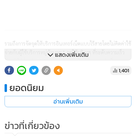
รวมถึงการจัดจุดให้บริการอินเทอร์เน็ตแบบไร้สายโดยไม่คิดค่าใช้
จ่ายกับผู้ใช้บริการหมู่บ้านละ 1 จุดให้บริการ ที่ระดับความเร็ว
แสดงเพิ่มเติม
รับ/ส่งไม่ต่ำกว่า 30 Mbps/10 Mbps ทั่วประเทศ แบ่งเป็นภาค
1,401
ตะวันออกเฉียงเหนือ 1,835 หมู่บ้าน ภาคเหนือ 587 หมู่บ้าน
ภาคใต้ 449 หมู่บ้าน ภาคกลาง 292 หมู่บ้าน และภาคตะวันออก
ยอดนิยม
211 หมู่บ้าน ซึ่งที่ผ่านมา จากสภาพอากาศ และภาวะฝนตก
อย่างหนักตลอดเดือนพฤษภาคม แม้จะเป็นอุปสรรคความยาก
อ่านเพิ่มเติม
ลำบากในการติดตั้งขยายโครงข่าย แต่ด้วยความตั้งใจที่จะสร้าง
ถนนดิจิตอลระบบเคเบิลใยแก้ว เพื่อขับเคลื่อนนโยบายของ
ข่าวที่เกี่ยวข้อง
รัฐบาลสร้างประโยชน์ให้กับประเทศ และประชาชน จึงทำให้การ
ขยายโครงข่ายสามารถส่งมอบเน็ตประชารัฐ ถึงมือประชาชนได้