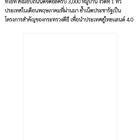
ทีโอที ส่งมอบถนนดิจิตอลครบ 3,000 หมู่บ้าน งวดที่ 1 ทั่ว
•
เกม
ประเทศในเดือนพฤษภาคมที่ผ่านมา ย้ำเน็ตประชารัฐเป็น
•
วิทยาศาสตร์
โครงการสำคัญของกระทรวงดีอี เพื่อนำประเทศสู่ไทยแลนด์ 4.0
•
SMEs
•
หุ้น
•
อินโดจีน
•
กองทุนรวม
•
Celeb Online
•
Factcheck
•
ญี่ปุ่น
•
News1
•
Gotomanager