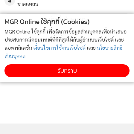
4
ขาดแคลน
2,800 หมู่บ้าน เดือนกันยายน 8,200 หมู่บ้าน และเดือนธันวาคม
10,601 หมู่บ้าน
ข่าวอื่นในหมวด
MGR Online ใช้คุกกี้ (Cookies)
ทั้งนี้ เมื่อติดตั้งขยายครบทั้งโครงการ จะเป็นการกระจายความ
MGR Online ใช้คุกกี้ เพื่อจัดการข้อมูลส่วนบุคคลเพื่อนำเสนอ
ประสบการณ์คอนเทนต์ที่ดีที่สุดให้กับผู้อ่านบนเว็บไซต์ และ
เจริญ และสร้างโอกาสครั้งสำคัญให้กับชุมชนในการพัฒนา
แอพพลิเคชั่น
เงื่อนไขการใช้งานเว็บไซต์
และ
นโยบายสิทธิ
หมู่บ้าน ส่งเสริมเศรษฐกิจฐานรากของประเทศไทยให้เข้มแข็งทั้ง
ส่วนบุคคล
ด้านเศรษฐกิจ ด้านคุณภาพการศึกษา การสาธารณสุข และการ
เข้าถึงบริการของภาครัฐของประชาชน และชุมชน
รับทราบ