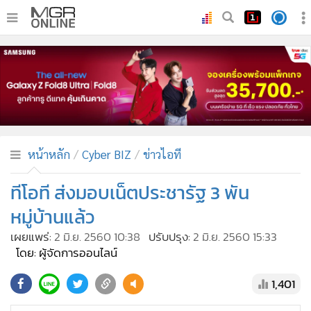
•
หน้าหลัก
•
ทันเหตุการณ์
•
ภาคใต้
•
ภูมิภาค
•
Online Section
หน้าหลัก
Cyber BIZ
ข่าวไอที
•
บันเทิง
•
ผู้จัดการรายวัน
ทีโอที ส่งมอบเน็ตประชารัฐ 3 พัน
•
คอลัมนิสต์
หมู่บ้านแล้ว
•
ละคร
เผยแพร่:
2 มิ.ย. 2560 10:38
ปรับปรุง:
2 มิ.ย. 2560 15:33
•
CbizReview
โดย: ผู้จัดการออนไลน์
•
Cyber BIZ
1,401
•
ผู้จัดกวน