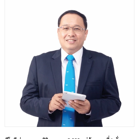
•
Good health & Well-being
•
Green Innovation & SD
•
Management & HR
•
MGR Live
•
Infographic
•
การเมือง
•
ท่องเที่ยว
•
กีฬา
•
ต่างประเทศ
•
Special Scoop
•
เศรษฐกิจ-ธุรกิจ
•
จีน
•
ชุมชน-คุณภาพชีวิต
•
อาชญากรรม
•
Motoring