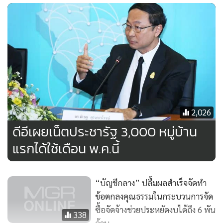
ตามเป้าหมายของกระทรวงดีอี
“การส่งมอบเน็ตประชารัฐครบทั้ง 3,000 หมู่บ้านในครั้งนี้ ทีโอที
ขอขอบคุณ รมว.กระทรวงดีอี ที่ได้ผลักดันสนับสนุนอย่างเต็มที่
เพื่อให้ประเทศขับเคลื่อนเกิดการพัฒนาในทุกด้าน และขอ
ขอบคุณ กสทช. การไฟฟ้านครหลวง (กฟน.) หัวหน้าส่วน
ราชการท้องถิ่น ที่สนับสนุนให้ความร่วมมือในการดำเนินการครั้ง
นี้ โดยเฉพาะอย่างยิ่ง ท่านผู้ว่าการไฟฟ้าส่วนภูมิภาค (กฟภ.) ที่ได้
2,026
ให้ความสำคัญเป็นลำดับแรกในการพาดสายเคเบิลใยแก้วบนเสา
ดีอีเผยเน็ตประชารัฐ 3,000 หมู่บ้าน
ไฟฟ้า รวมถึงการติดตั้งมิเตอร์ในพื้นที่หมู่บ้านกว่า 3,000 หมู่บ้าน
แรกได้ใช้เดือน พ.ค.นี้
ซึ่งเป็นหนึ่งในปัจจัยที่ทำให้โครงการเน็ตประชารัฐ เข้าถึงหมู่บ้าน
เป็นไปตามเป้าหมาย”
“บัญชีกลาง” ปลื้มผลสำเร็จจัดทำ
ทั้งนี้ ในการดำเนินการขยายโครงข่ายทีโอที เน้นการใช้เงินงบ
ข้อตกลงคุณธรรมในกระบวนการจัด
ประมาณอย่างคุ้มค่า มีประสิทธิภาพ เกิดประโยชน์ต่อประเทศ
ซื้อจัดจ้างช่วยประหยัดงบได้ถึง 6 พัน
338
ล้าน