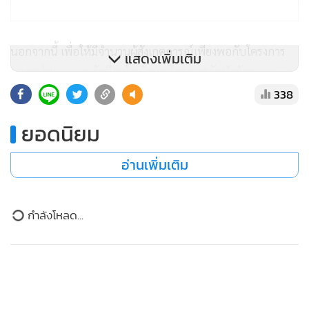
นอกจากนี้ เพื่อให้มีจำนวนผู้สังเกตการณ์เพียงพอกับโครงการ
แสดงเพิ่มเติม
ของหน่วยงานภาครัฐที่สนใจเข้าร่วมโครงการจัดทำข้อตกลง
คุณธรรม หลังจาก พ.ร.บ.การจัดซื้อจัดจ้างและการบริหารพัสดุ
338
ภาครัฐ พ.ศ. 2560 ซึ่งจะมีผลใช้บังคับในวันที่ 23 ส.ค. 60 ที่จะถึง
ยอดนิยม
นี้ โดยกรมบัญชีกลางจะเปิดรับสมัครบุคคลที่มีความรู้
ประสบการณ์ตามคุณสมบัติเสนอต่อองค์กรต่อต้านคอร์รัปชัน
อ่านเพิ่มเติม
(ประเทศไทย) พิจารณาขึ้นบัญชีรายชื่อผู้สังเกตการณ์ต่อไป
โฆษกกรมบัญชีกลาง กล่าวว่า การจัดทำข้อตกลงคุณธรรมเป็น
ข่าวในหมวดล่าสุด
เครื่องมืออย่างหนึ่งที่สำคัญในการตรวจสอบ และช่วยลดช่องโหว่
ในการทุจริตคอร์รัปชัน พร้อมสร้างความเชื่อมั่นให้กับภาค
1
ทีทีบี เปิดตัวบัตรเครดิต ttb absolute โฉมใหม่
เอกชนที่จะเข้าร่วมจัดซื้อจัดจ้างในโครงการภาครัฐว่า มีความ
โปร่งใสมีการแข่งขันอย่างเป็นธรรม และเกิดประโยชน์สูงสุดต่อ
2