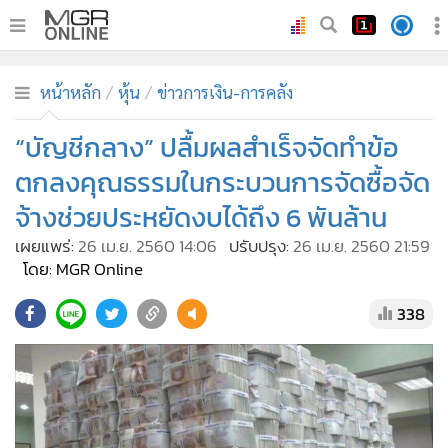
•
หน้าหลัก
หน้าหลัก
หุ้น
ข่าวการเงิน-การคลัง
•
ทันเหตุการณ์
•
“บัญชีกลาง” ปลื้มผลสำเร็จจัดทำข้อ
ภาคใต้
•
ภูมิภาค
ตกลงคุณธรรมในกระบวนการจัดซื้อจัด
•
Online Section
จ้างช่วยประหยัดงบได้ถึง 6 พันล้าน
•
บันเทิง
เผยแพร่:
26 เม.ย. 2560 14:06
ปรับปรุง:
26 เม.ย. 2560 21:59
•
ผู้จัดการรายวัน
โดย: MGR Online
•
คอลัมนิสต์
338
•
ละคร
•
CbizReview
•
Cyber BIZ
•
ผู้จัดกวน