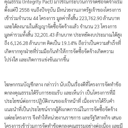
คุณธรรม (Integrity Pact) มาใช้ในกระบวนการจัดซื้อจัดจ้างเริ่ม
•
เกม
ตั้งแต่ปี 2558 จนถึงปัจจุบัน มีหน่วยงานภาครัฐเจ้าของโครงการ
•
วิทยาศาสตร์
เข้าร่วมจำนวน 44 โครงการ มูลค่าทั้งสิ้น 223,762.90 ล้านบาท
•
SMEs
และได้ลงนามในสัญญาจัดซื้อจัดจ้างแล้ว จำนวน 23 โครงการ
•
หุ้น
มูลค่ารวมทั้งสิ้น 32,201.43 ล้านบาท ประหยัดงบประมาณได้สูง
•
อินโดจีน
ถึง 6,126.28 ล้านบาท คิดเป็น 19.14% ถือว่าเป็นความสำเร็จที่
•
กองทุนรวม
เกิดจากทุกฝ่ายที่ร่วมมือกันทำให้การจัดซื้อจัดจ้างเกิดความ
•
Celeb Online
โปร่งใส และเกิดการแข่งขันมากขึ้น
•
Factcheck
•
ญี่ปุ่น
โฆษกกรมบัญชีกลาง กล่าวว่า นับเป็นเรื่องดีที่โครงการจัดทำข้อ
•
News1
ตกลงคุณธรรมได้รับการยอมรับ และเห็นว่า เป็นโครงการที่มี
•
Gotomanager
ประโยชน์ต่อการปฏิบัติงานของเจ้าหน้าที่ เนื่องจากได้รับคำ
แนะนำที่เป็นประโยชน์จากผู้สังเกตการณ์ในการจัดซื้อจัดจ้าง
แต่ละโครงการ จึงทำให้หน่วยงานราชการ และรัฐวิสาหกิจ เสนอ
โครงการเข้าร่วมการจัดทำข้อตกลงคุณธรรมอย่างต่อเนื่อง และมี