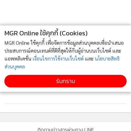
ประเทศชาติได้อย่างแท้จริง รวมทั้งช่วยเพิ่มประสิทธิภาพการใช้
จ่ายเงินงบประมาณ และยกระดับความเชื่อมั่นของโครงการจัด
SAM เปิดโอกาสชาวฝั่งธนแก้หนี้เสียต่ำแสน ผ่าน
3
โครงการ “ปิดหนี้ไว ไปต่อได้”
ซื้อจัดจ้างภาครัฐของประเทศไทยได้อีกด้วย
MGR Online ใช้คุกกี้ (Cookies)
LH Bank รุกตลาดภาคเหนือเปิดสาขา “เซ็นทรัล
4
เชียงใหม่” พร้อมส่งโปรโมชันพิเศษ
MGR Online ใช้คุกกี้ เพื่อจัดการข้อมูลส่วนบุคคลเพื่อนำเสนอ
ประสบการณ์คอนเทนต์ที่ดีที่สุดให้กับผู้อ่านบนเว็บไซต์ และ
ข่าวอื่นในหมวด
แอพพลิเคชั่น
เงื่อนไขการใช้งานเว็บไซต์
และ
นโยบายสิทธิ
ส่วนบุคคล
รับทราบ