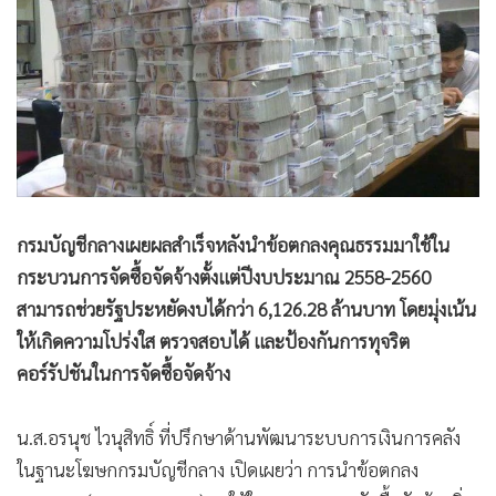
•
Good health & Well-being
•
Green Innovation & SD
•
Management & HR
•
MGR Live
•
Infographic
•
การเมือง
•
ท่องเที่ยว
•
กีฬา
กรมบัญชีกลางเผยผลสำเร็จหลังนำข้อตกลงคุณธรรมมาใช้ใน
•
ต่างประเทศ
กระบวนการจัดซื้อจัดจ้างตั้งแต่ปีงบประมาณ 2558-2560
•
Special Scoop
สามารถช่วยรัฐประหยัดงบได้กว่า 6,126.28 ล้านบาท โดยมุ่งเน้น
ให้เกิดความโปร่งใส ตรวจสอบได้ และป้องกันการทุจริต
•
เศรษฐกิจ-ธุรกิจ
คอร์รัปชันในการจัดซื้อจัดจ้าง
•
จีน
•
ชุมชน-คุณภาพชีวิต
น.ส.อรนุช ไวนุสิทธิ์ ที่ปรึกษาด้านพัฒนาระบบการเงินการคลัง
•
อาชญากรรม
ในฐานะโฆษกกรมบัญชีกลาง เปิดเผยว่า การนำข้อตกลง
•
Motoring