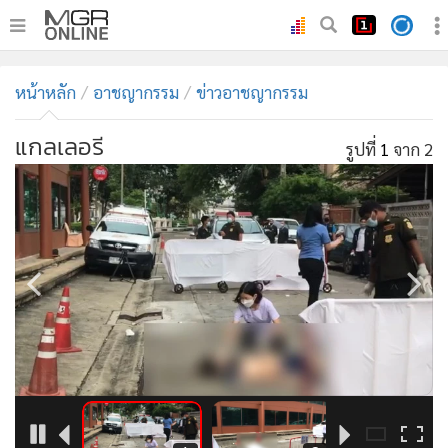
•
หน้าหลัก
หน้าหลัก
อาชญากรรม
ข่าวอาชญากรรม
•
ทันเหตุการณ์
•
ภาคใต้
แกลเลอรี
รูปที่
1
จาก 2
•
ภูมิภาค
•
Online Section
•
บันเทิง
•
ผู้จัดการรายวัน
•
คอลัมนิสต์
•
ละคร
•
CbizReview
•
Cyber BIZ
•
ผู้จัดกวน