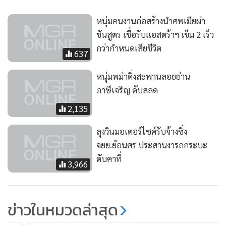
หนุ่มคนงานก่อสร้างนำศพเมียผ่า
ชันสูตร เชื่อรับแอสตร้าฯ เข็ม 2 เร็ว
กว่ากำหนดเสียชีวิต
637
หนุ่มพม่าดิ่งสะพานลอยย่าน
ภาษีเจริญ ดับสลด
2,135
ลุงวินมอเตอร์ไซค์รับจ้างซิ่ง
จยย.ย้อนศร ประสานงารถกระบะ
ดับคาที่
3,966
ข่าวในหมวดล่าสุด