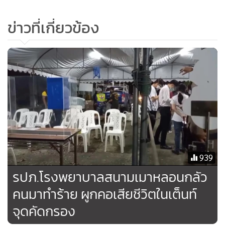
•
เกม
ข่าวที่เกี่ยวข้อง
•
วิทยาศาสตร์
•
SMEs
•
หุ้น
•
อินโดจีน
•
กองทุนรวม
•
Celeb Online
•
Factcheck
•
ญี่ปุ่น
•
News1
939
•
Gotomanager
รปภ.โรงพยาบาลสนามเมาหลอนกลัว
คนมาทำร้าย ผูกคอเสียชีวิตในเต็นท์
จุดคัดกรอง