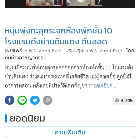
•
Good health & Well-being
2
1
2
•
Green Innovation & SD
•
Management & HR
หนุ่มพุ่งทะลุกระจกห้องพักชั้น 10
•
MGR Live
โรงแรมดังย่านดินแดง ดับสลด
•
Infographic
•
การเมือง
เผยแพร่:
6 พ.ย. 2564 15:19
ปรับปรุง:
6 พ.ย. 2564 15:19
โดย:
ทีมข่าวอาชญากรรม
•
ท่องเที่ยว
หนุ่มเมืองนนท์พุ่งทะลุกระจกออกจากห้องพักชั้น 10 โรงแรมดัง
•
กีฬา
ย่านดินแดง ร่วงลงมากระแทกพื้นเสียชีวิต แม่ผู้ตายเชื่อ ลูกยังมี
•
ต่างประเทศ
อาการหลอน หลังเคยมีประวัติเสพกัญชา
รายละเอียด...
•
Special Scoop
•
เศรษฐกิจ-ธุรกิจ
3,745
•
จีน
ยอดนิยม
•
ชุมชน-คุณภาพชีวิต
•
อาชญากรรม
อ่านเพิ่มเติม
•
Motoring