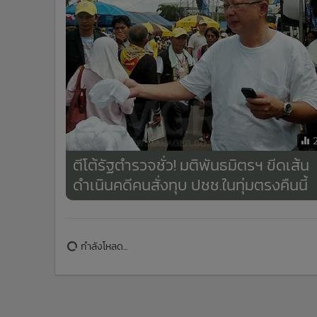
•
อินโดจีน
•
กองทุนรวม
•
Celeb Online
•
Factcheck
•
ญี่ปุ่น
•
News1
•
Gotomanager
ตีโต้รัฐตำรวจชั่ว! มติพันธมิตรฯ ขีดเส้น
ดำเนินคดีคนสั่งทุบ ปชช.ในทุ่มตรงคืนนี้
ข่าวในหมวดล่าสุด
เพื่อนสนิทเล่า! ผู้ก่อเหตุเคยพกบีบีกันมา รร. แต่ถูกยึด มี
1
ปัญหาครูภาษาไทยให้เกรด 0