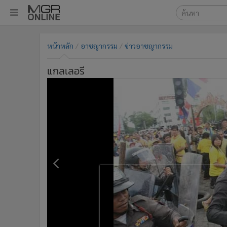
เลือกเครื่องมือท
•
หน้าหลัก
หน้าหลัก
อาชญากรรม
ข่าวอาชญากรรม
ค้นหา
•
ทันเหตุการณ์
Google
•
ภาคใต้
แกลเลอรี
•
ภูมิภาค
MGR Onl
•
Online Section
ค้นหาขั
•
บันเทิง
•
ผู้จัดการรายวัน
•
คอลัมนิสต์
•
ละคร
•
CbizReview
•
Cyber BIZ
•
ผู้จัดกวน
•
Good health & Well-being
•
Green Innovation & SD