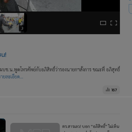
3
ชน!
 ผบช.น.พูดโทรศัพย์กับอภิสิทธิ์ว่ารองนายกฯสั่งการ ขณะที่ อภิสุทธิ์
รายละเอียด...
167
ตร.สารเลว! บอก “อภิสิทธิ์” ไม่เห็น