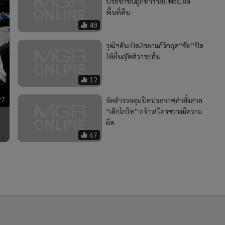
ประชาชนถูกทำร้าย!-พธม.ยึด
พื้นที่คืน
48
วุฒิฯดันเปิด2สภาแก้วิกฤต“ชัย”ปัด
ให้ยื่นญัตติวาระอื่น
12
27
จัดตำรวจคุมปิดประกาศคำสั่งศาล
“เด็กโกวิท” กร้าว! ใครขวางมีความ
ผิด
67
2