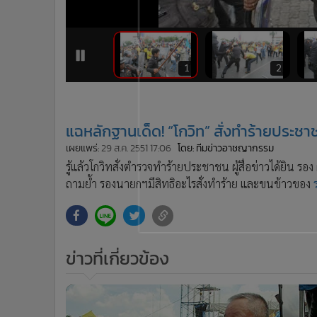
•
Management & HR
•
MGR Live
•
Infographic
•
การเมือง
1
2
•
ท่องเที่ยว
•
กีฬา
•
ต่างประเทศ
แฉหลักฐานเด็ด! “โกวิท” สั่งทำร้ายประชา
•
Special Scoop
เผยแพร่:
29 ส.ค. 2551 17:06
โดย: ทีมข่าวอาชญากรรม
•
เศรษฐกิจ-ธุรกิจ
รู้แล้วโกวิทสั่งตำรวจทำร้ายประชาชน ผู้สื่อข่าวได้ยิน รอง
•
จีน
ถามย้ำ รองนายกฯมีสิทธิอะไรสั่งทำร้าย และขนข้าวของ
•
ชุมชน-คุณภาพชีวิต
•
อาชญากรรม
•
Motoring
•
เกม
ข่าวที่เกี่ยวข้อง
•
วิทยาศาสตร์
•
SMEs
•
หุ้น