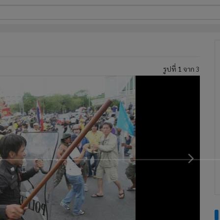
ี่ใช้
รูปที่
1
จาก 3
ine
้นสูง