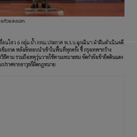
์ แก้วแสงเอก.
ลื่อนไหว 6 กลุ่ม ย้ำ กทม.ประกาศ พ.ร.บ.ฉุกเฉินฯ ฝ่าฝืนดำเนินคดี
เข้มงวด หลังลักลอบนำเข้าในพื้นที่ทุกครั้ง ชี้ กรุงเทพฯกว้าง
ีตาม รวมถึงเหตุวุ่นวายใช้ตามเหมาะสม จัดกำลังเข้ายึดดินแดง
นุมปราศจากอาวุธก็ผิดกฎหมาย
 พล.ต.ต.จิรสันต์ แก้วแสงเอก รอง ผบช.น. ในฐานะโฆษก
ุ่ม ได้แก่ 1. กลุ่มทะลุฟ้า เวลา 06.00 น. 2. กลุ่มมูลนิธิ 14 ตุลา
สรณ์สถาน 14 ตุลา 4. กลุ่มทะลุแก๊ส เวลา 15.00 น. ที่อนุสาวรีย์
กสามเหลี่ยมดินแดง 5. กลุ่มศิลปินเพลงเพื่อราษฎร เวลา 17.00 น.
.30 น. ที่ศาลฎีกา บช.น.เตือนว่า กรุงเทพฯประกาศเป็นพื้นที่
ผิด
“พ.ร.ก.ฉุกเฉินฯ, พ.ร.บ.โรคติดต่อ”
ผบช.น.ได้จัดเตรียมกำลัง
นย้ำปฏิบัติภายใต้กรอบของกฎหมาย