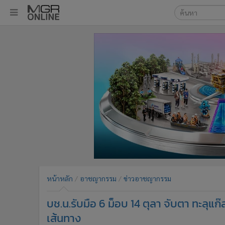
เลือกเครื่องมือท
•
หน้าหลัก
ค้นหา
•
ทันเหตุการณ์
Google
•
ภาคใต้
•
ภูมิภาค
MGR Onl
•
Online Section
ค้นหาขั
•
บันเทิง
•
ผู้จัดการรายวัน
•
คอลัมนิสต์
•
ละคร
•
CbizReview
•
Cyber BIZ
หน้าหลัก
อาชญากรรม
ข่าวอาชญากรรม
•
ผู้จัดกวน
บช.น.รับมือ 6 ม็อบ 14 ตุลา จับตา ทะลุแก๊
•
Good health & Well-being
•
Green Innovation & SD
เส้นทาง