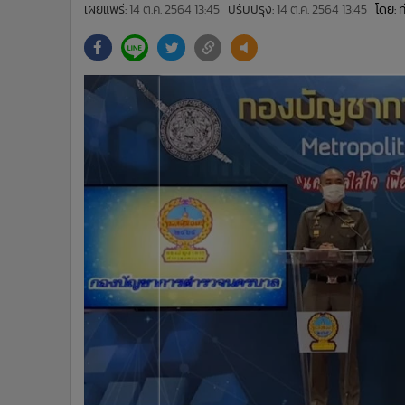
•
Management & HR
เผยแพร่:
14 ต.ค. 2564 13:45
ปรับปรุง:
14 ต.ค. 2564 13:45
โดย: 
•
MGR Live
•
Infographic
•
การเมือง
•
ท่องเที่ยว
•
กีฬา
•
ต่างประเทศ
•
Special Scoop
•
เศรษฐกิจ-ธุรกิจ
•
จีน
•
ชุมชน-คุณภาพชีวิต
•
อาชญากรรม
•
Motoring
•
เกม
•
วิทยาศาสตร์
•
SMEs
•
หุ้น