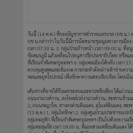
เส้นทางที่อาจได้รับผลกระทบและควรหลีกเลี่ยง ได้แก
ถนนงามวงศ์วาน, ลงโทลล์เวย์งามวงศ์วาน, สะพานข้า
2, ถนนพญาไท, ทางลงด่วนดินแดง, อุโมงค์ดินแดง, สะพานส
(13 ต.ค.) 1. กลุ่มไทรักษา 2. กลุ่มศูนย์รวมประชาชนปกป
กลุ่มทะลุฟ้า ที่เรือนจำพิเศษกรุงเทพฯ เป็นไปด้วยความเรี
กลุ่มทะลุแก๊ส เวลา 18.00 น. ที่แยกสามเหลี่ยมดินแดง 
ก่อกวน แล้วเคลื่อนไปอนุสาวรีย์ชัยสมรภูมิ ถนนพระราม 6
“สรุปการดำเนินคดีตั้งแต่เดือน ก.ค.2563 รวมทั้งสิ้น 6
บช.น.กล่าว
พล.ต.ต.จิรสันต์ กล่าวต่อว่า กรณีการชุมนุมของ กลุ่มทะลุ
ตั้งจุดตรวจค้นอาวุธที่อนุสาวรีย์ประชาธิปไตย ที่ผ่านมามีผู
ความเข้มงวดในการปฏิบัติต้องยอมรับว่ากรุงเทพฯ มีพื้น
คน แน่นอนว่าเส้นทางที่มุ่งเข้าสู่จุดชุมนุมมีหลายเส้นทา
ปฏิบัติของตำรวจตลอดเวลา อาจมีตรอกซอกซอยที่เลือกใช้เ
ประกาศใช้ พ.ร.ก.ฉุกเฉินฯ ห้ามชุมนุมหากฝ่าฝืนจะรวบร
โดยซึ่งหน้าอาจเกิดเหตุวุ่นวายได้ ส่วนที่แยกสามเหลี่ยมด