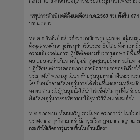
อง ผบ.ตร.กรณีผู้ชุมนุมนัดให้นำไฟแช็คใช้เผารูปที่เตรี
ยังเกิดเหตุวุ่นวายจะพิจารณาใช้ยุทธวิธีที่เหมาะสมต่อไป
พ.ต.อ.กฤษณะ พัฒนเจริญ รองโฆษก ตร.กล่าวว่า ในช่วงปร
ปราศจากอาวุธก็ตาม หรือมีอาวุธก็ผิดกฎหมายอาญา และก่
กระทำให้เกิดการวุ่นวายขึ้นในบ้านเมือง”
ม็อบ
บช.น.
พ.ต.อ.กฤษณะ พัฒนเจริญ
ข่าวที่เกี่ยวข้อง