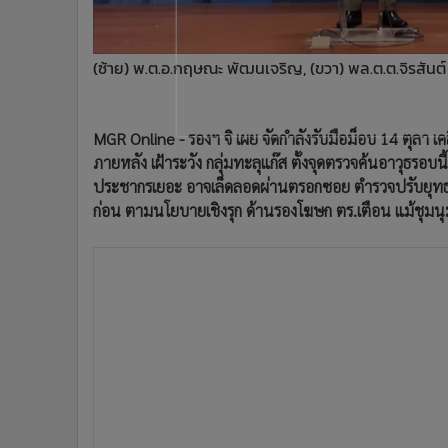
•
อินโดจีน
•
กองทุนรวม
(ซ้าย) พ.ต.อ.กฤษณะ พัฒนเจริญ, (ขวา) พล.ต.ต.จิรสันต
•
Celeb Online
•
Factcheck
•
ญี่ปุ่น
MGR Online - รองฯ จิ เผย จัดกำลังรับมือม็อบ 14 ตุลา เค
•
News1
ภายหลัง เฝ้าระวัง กลุ่มทะลุแก๊ส ตั้งจุดตรวจค้นอาวุธรอบนี้
•
Gotomanager
ประชากรเยอะ อาจเล็ดลอดผ่านตรอกซอย ตำรวจปรับยุทธวิธ
ก่อน ตามนโยบายเชิงรุก ด้านรองโฆษก ตร.เตือน แม้ชุม
วันนี้ (14 ต.ค.) ที่กองบัญชาการตำรวจนครบาล (บช.น.)
บช.น.กล่าวว่า ในวันนี้มีการนัดหมายชุมนุมทางการเมือง 6 กล
เวลา 07.30 น. 3. กลุ่มป๋วยก้าวหน้า เวลา 09.00 น. ที่อนุ
ชัยสมรภูมิ แล้วเคลื่อนไปอนุสาวรีย์ประชาธิปไตย หรือแย
ที่เรือนจำพิเศษกรุงเทพฯ 6. กลุ่มพลเมืองโต้กลับ เวลา 17
ควบคุมสูงสุดและเข้มงวด การกระทำดังกล่าวเข้าข่ายความ
พลและยุทโธปกรณ์ เพื่อรักษาความสงบเรียบร้อย โดยเน้