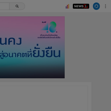
ยอดนิยม
อ่านเพิ่มเติม