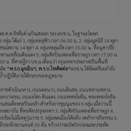
่ ถนนราชดำเนินกลาง, ถนนตะนาว, ถนนดินสอ, ถนนหลานหลวง,
มแยกบางเขน, ถนนอโศก-ดินแดง, ถนนพหลโยธิน, ซอยพหลโยธิน
มเด็จพระปิ่นเกล้า สำหรับการชุมนุมของ 6 กลุ่ม เมื่อวานนี้
้องสถาบัน ที่หอศิลปกรุงเทพฯ 3. กลุ่มศิลปินเพลงเพื่อราษฎร 4.
ยบร้อยไม่มีเหตุวุ่นวาย 5. กลุ่มพลเมืองโต้กลับ งดทำการกิจกรรม 6.
ได้ขับรถจักรยานยนต์ 30 คัน ขว้างปาระเบิดปิงปองและประทัด
 เวลา 19.45 น. ยุติการชุมนุม
74 คดี สอบสวนแล้ว 312 คดี อยู่ระหว่างสอบสวน 362 คดี”
โฆษก
แก๊ส บช.น.เตรียมความพร้อมและเฝ้าระวังเป็นพิเศษทั้ง 3 จุด มีการ
้ลักลอบนำอาวุธเข้าไปใช้ในพื้นที่ชุมนุมได้ทุกครั้ง ในส่วนนี้จะเพิ่ม
ที่ 1,568 ตร.กม.ค่อนข้างกว้าง ประกอบกับประชากรเกือบ 12 ล้าน
ง จุดตรวจมีทั้งเส้นทางหลักและเส้นทางย่อย ผู้ชุมนุมติดตามการ
ป็นเส้นทาง ตำรวจจะปรับยุทธวิธีอยู่ตลอดเช่นเดียวกัน กรุงเทพฯ
วมพยานหลักฐานดำเนินคดีภายหลัง เนื่องจากการเข้าไปปฏิบัติการ
ินแดง ได้จัดกำลังตำรวจเข้ายึดพื้นที่ก่อนแล้วตามนโยบายเชิงรุกข