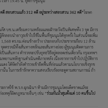
ยมมานั้น ในการเข้ารักษาความสงบเรียบร้อยจะดูตามสถานการณ์ ถ้า
ะกาศใช้ พ.ร.ก.ฉุกเฉินฯ ห้ามมีการชุมนุมโดยเด็ดขาดแม้จะ
อเหตุก็ผิดกฎหมายอื่นๆ เช่น “
ร่วมกันมั่วสุมตั้งแต่ 10 คนขึ้นไป
789
บช.น.แถลงรวบ 7 ราย ป่วนสะพาน
ผ่านฟ้าฯ เตือนใครไม่เกี่ยวถอยห่าง
ซุกระเบิดแฟลตดินแดง 2 ลูก
2,843