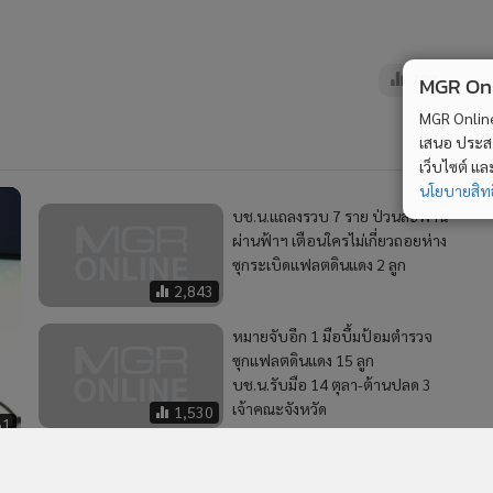
หมายจับอีก 1 มือบึ้มป้อมตำรวจ
ซุกแฟลตดินแดง 15 ลูก
บช.น.รับมือ 14 ตุลา-ต้านปลด 3
MGR Onli
เจ้าคณะจังหวัด
1,530
61
MGR Online 
เสนอ ประสบก
โฆษก บช.น.แจงต้องค้นแฟลต
เว็บไซต์ แ
ดินแดงจุดรวมตัวม็อบก่อนก่อเหตุ
ม
นโยบายสิทธ
รวบแล้ว 26 คดี ตั้งแต่ 4 ต.ค. รถจี
โนพังจ้างซ่อม 47 ล้าน
1,872
MGR Online Application
E