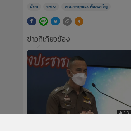
3,3
บช.น.เตรียมพร้อม ม็อบประกาศยึด
ดินแดงคืน ยุทธวิธีเชิงรุก 4 วันได้ผล แย้
รู้ตัวคนยิงตำรวจ คฝ.
กำลังโหลด...
ติดตามข่าวสารผ่านทาง LIN