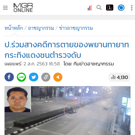
•
หน้าหลัก
หน้าหลัก
อาชญากรรม
ข่าวอาชญากรรม
•
ทันเหตุการณ์
•
ป.ร่วมสางคดีการตายของพยานทายาท
ภาคใต้
•
ภูมิภาค
กระทิงแดงชนตำรวจดับ
•
Online Section
เผยแพร่:
2 ส.ค. 2563 16:58
โดย: ทีมข่าวอาชญากรรม
•
บันเทิง
4,130
•
ผู้จัดการรายวัน
•
คอลัมนิสต์
•
ละคร
•
CbizReview
•
Cyber BIZ
•
ผู้จัดกวน