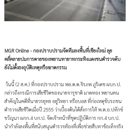
•
Good health & Well-being
•
Green Innovation & SD
•
Management & HR
•
MGR Live
•
Infographic
•
การเมือง
MGR Online - กองปราบปรามจัดทีมลงพื้นที่เชียงใหม่ ลุย
•
ท่องเที่ยว
คลี่คลายปมการตายของพยานทายาทกระทิงแดงชนตำรวจดับ
•
กีฬา
ยังไม่ตั้งธงอุบัติเหตุหรือฆาตกรรม
•
ต่างประเทศ
•
Special Scoop
วันนี้ (2 ส.ค.) ที่กองปราบปราม พล.ต.ต.จิรภพ ภูริเดช ผบก.ป.
•
เศรษฐกิจ-ธุรกิจ
กล่าวถึงกรณีการเสียชีวิตของนายจารุชาติ มาดทอง พยานคน
•
จีน
สำคัญในคดีที่นายวรยุทธ อยู่วิทยา หรือบอส ที่ก่อเหตุขับรถชน
•
ชุมชน-คุณภาพชีวิต
ตำรวจเสียชีวิตเมื่อปี 2555 ว่าเบื้องต้นได้สั่งการให้ พ.ต.อ.ปทักข์
•
อาชญากรรม
ขวัญนา ผกก.4 บก.ป. จัดเจ้าหน้าที่ชุดปฏิบัติการ กก.4 บก.ป.
•
Motoring
นำกำลังลงพื้นที่สนับสนุนตำรวจท้องที่เพื่อช่วยสืบหาข้อเท็จจริง