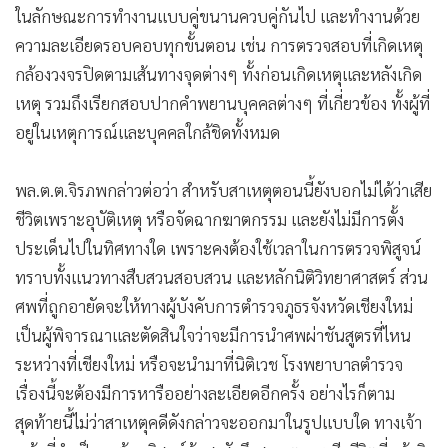
ในลักษณะการทำงานแบบคู่ขนานควบคู่กันไป และทำงานด้วย
•
เกม
ความละเอียดรอบคอบทุกขั้นตอน เช่น การตรวจสอบที่เกิดเหตุ
•
วิทยาศาสตร์
กล้องวงจรปิดตามเส้นทางจุดต่างๆ ทั้งก่อนเกิดเหตุและหลังเกิด
•
SMEs
เหตุ รวมถึงเรียกสอบปากคำพยานบุคคลต่างๆ ที่เกี่ยวข้อง ทั้งผู้ที่
•
หุ้น
อยู่ในเหตุการณ์และบุคคลใกล้ชิดทั้งหมด
•
อินโดจีน
•
กองทุนรวม
พล.ต.ต.จิรภพกล่าวต่อว่า สำหรับสาเหตุตอนนี้ยังบอกไม่ได้ว่าเสีย
•
Celeb Online
ชีวิตเพราะอุบัติเหตุ หรือจัดฉากฆาตกรรม และยังไม่มีการตั้ง
•
Factcheck
ประเด็นไปในทิศทางใด เพราะคงต้องใช้เวลาในการตรวจพิสูจน์
•
ญี่ปุ่น
ทราบทั้งแนวทางสืบสวนสอบสวน และหลักนิติวิทยาศาสตร์ ส่วน
•
News1
ศพที่ถูกอายัดจะให้ทางผู้บังคับการตำรวจภูธรจังหวัดเชียงใหม่
•
Gotomanager
เป็นผู้พิจารณาและตัดสินใจว่าจะมีการนำศพผ่าชันสูตรที่ไหน
ระหว่างที่เชียงใหม่ หรือจะนำมาที่นิติเวช โรงพยาบาลตำรวจ
เรื่องนี้จะต้องมีการหารืออย่างละเอียดอีกครั้ง อย่างไรก็ตาม
สุดท้ายนี้ไม่ว่าสาเหตุคดีดังกล่าวจะออกมาในรูปแบบใด ทางเจ้า