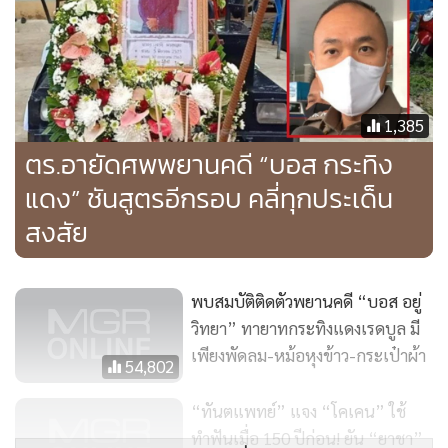
1,385
ตร.อายัดศพพยานคดี “บอส กระทิง
แดง” ชันสูตรอีกรอบ คลี่ทุกประเด็น
สงสัย
พบสมบัติติดตัวพยานคดี “บอส อยู่
วิทยา” ทายาทกระทิงแดงเรดบูล มี
เพียงพัดลม-หม้อหุงข้าว-กระเป๋าผ้า
54,802
“ทันตแพทย์” แจง “โคเคน” ใช้
ทำฟันเมื่อ 150 ปีก่อน! ยัน “ยาชา”