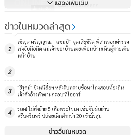
แสดงเพิ่มเติม
ไม่มีทางขึ้นผลหลอก
31,390
แม้แต่รูปยังไม่มีตั้งหน้าโลง..ญาติ
ข่าวในหมวดล่าสุด
บำเพ็ญกุศลศพพยานคดี “บอส-
ทายาทกระทิงแดง เรดบูล” เรียบง่าย
2,022
เชิญดวงวิญญาณ “แชมป์” จุดเสียชีวิต พี่สาววอนตำรวจ
1
เร่งจับมือมีด แม่เจ้าของบ้านเผยเพื่อนบ้านเห็นผู้ตายเดิน
หน้าบ้าน
2
"ธีรุตม์" ชิ่งหนีสื่อฯ หลังรับทราบข้อหาโกงสอบท้องถิ่น
3
เจ้าตัวอ้างทำตามกรอบ'ทีโออาร์'
รอด! ไม่สั่งย้าย 5 เสือพระโขนง เซ่นจับผับย่าน
4
ศรีนครินทร์ ปล่อยเด็กต่ำกว่า 20 เข้ามั่วสุม
ข่าวอื่นในหมวด