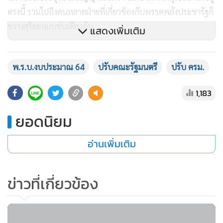
ตรงนี้ รวมไปถึงคนหลายฝ่ายที่เกี่ยวข้องกับพรรคพลังประชารัฐก็
ขวางสุริยะเฉกเช่นเดียวกัน
แสดงเพิ่มเติม
พ.ร.บ.งบประมาณ 64
ปรับคณะรัฐมนตรี
ปรับ ครม.
ส่วนสนธิรัตน์ สนธิจิรวงศ์ รัฐมนตรีว่าการกระทรวงพลังงานคน
ปัจจุบัน แม้จะหลุดจากเก้าอี้เลขาธิการพรรคพลังประชารัฐ แต่
1,183
ข่าวว่า ยังมั่นใจว่าตัวเองได้อยู่ในเก้าอี้นี้ต่อ เพราะผลงานจับต้อง
ได้ โดยเฉพาะเรื่องราคาปาล์ม
ยอดนิยม
อีกทั้งทางด้านพลังภายในช่วงนี้ ได้ "มาดาม”ทั้ง7 แห่งพรรคพลัง
อ่านเพิ่มเติม
ประชารัฐ ส.ส.กทม.มาเป็นฐานให้ รวมถึง ส.ส.ภาคใต้บางส่วน จึง
ทำให้ระยะหลังสนธิรัตน์มั่นใจได้ไปต่อ
ข่าวที่เกี่ยวข้อง
นอกจากนี้ ร.อ.ธรรมนัส พรหมเผ่า รัฐมนตรีช่วยว่าการกระทรวง
เกษตรและสหกรณ์ ที่เพิ่งฉลองชัยชนะในฐานะแม่ทัพสู้ศึกเลือก