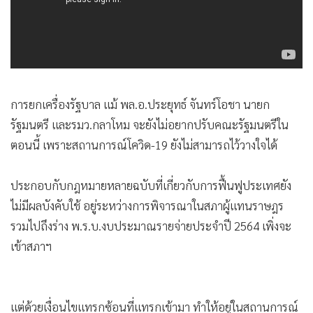
•
เกม
•
วิทยาศาสตร์
•
SMEs
•
หุ้น
•
อินโดจีน
การยกเครื่องรัฐบาล แม้ พล.อ.ประยุทธ์ จันทร์โอชา นายก
•
กองทุนรวม
รัฐมนตรี และรมว.กลาโหม จะยังไม่อยากปรับคณะรัฐมนตรีใน
•
Celeb Online
ตอนนี้ เพราะสถานการณ์โควิด-19 ยังไม่สามารถไว้วางใจได้
•
Factcheck
•
ญี่ปุ่น
ประกอบกับกฎหมายหลายฉบับที่เกี่ยวกับการฟื้นฟูประเทศยัง
ไม่มีผลบังคับใช้ อยู่ระหว่างการพิจารณาในสภาผู้แทนราษฎร
•
News1
รวมไปถึงร่าง พ.ร.บ.งบประมาณรายจ่ายประจำปี 2564 เพิ่งจะ
•
Gotomanager
เข้าสภาฯ
แต่ด้วยเงื่อนไขแทรกซ้อนที่แทรกเข้ามา ทำให้อยู่ในสถานการณ์