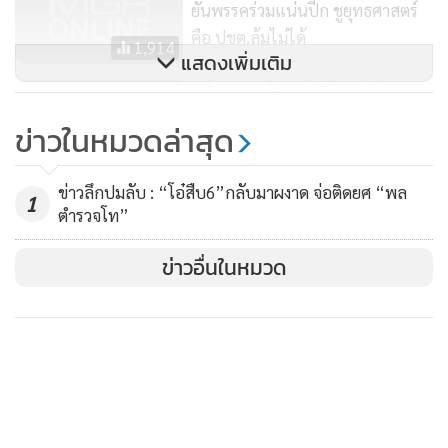
ยันพรรคร่วมแน่นปี้ก ชูยุทธศาสตร์
ซึ่งมีกระแสข่าวว่า เหตุที่ พล.อ.ประวิตร ยอมให้อนุชาได้เป็น
คือ ปชต.ล้มไม่ได้
1,914
รัฐมนตรีอีกคน ก็เพราะไม่สามารถดึงเก้าอี้รัฐมนตรีว่าการ
แสดงเพิ่มเติม
กระทรวงพลังงานมาให้ได้ตามที่ตกลงกัน จึงใช้วิธีนี้แทน คือ เพิ่ม
พลังประชารัฐยุค “พี่ใหญ่” นิวน
เก้าอี้ให้กลุ่มสามมิตรอีกตัว
อร์มัลแยกสองขา !!
ข่าวในหมวดล่าสุด
1,373
ส่วนรัฐมนตรีว่าการกระทรวงการคลังนั้น แม้จะไม่ใช่อุตตม สา
ข่าวลึกปมลับ : “โอ๋สืบ6”กลับมาผงาด จ่อติดยศ “พล
วนายน ที่กระเด็นตกเก้าอี้หัวหน้าพรรค แต่สันติ พร้อมพัฒน์
1
ตำรวจโท”
รัฐมนตรีช่วยว่าการกระทรวงการคลังก็รู้ตัวเองว่า นายกฯไม่ยอม
มอบให้แน่
ข่าวอื่นในหมวด
เพราะติดปัญหาเรื่องภาพลักษณ์และการยอมรับของสังคม จึง
แจ้ง พล.อ.ประวิตร ว่าขออยู่ที่เดิม เพียงแต่ขอเพิ่มเนื้องาน ดูแล
กรมกองมากขึ้นกว่าเก่า เนื่องจากที่ผ่านมา ไม่ค่อยมีงานอะไร ทำ
เลย
ติดตามข่าวสารผ่านทาง LINE