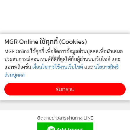
ส่วน "เสี่ยเฮ้ง" สุชาติ ชมกลิ่น ส.ส.ชลบุรี อยากนั่งรัฐมนตรีว่าการ
กระทรวงแรงงานใจแทบขาด โดยมีการเสนอให้สุเทพ หันไปเอา
MGR Online Application
กระทรวงการอุดมศึกษา วิจัย และนวัตกรรม ที่เป็นงานวิชาการ
แทน ซึ่งเหมาะกับเอนกมากกว่า
MGR Online ใช้คุกกี้ (Cookies)
ติดตาม MGR Online
แต่สุเทพเองก็ทำทีเป็นว่าไม่อยากลดเกรด เพียงแต่ด้วยด้วย
MGR Online ใช้คุกกี้ เพื่อจัดการข้อมูลส่วนบุคคลเพื่อนำเสนอ
เงื่อนไขปัจจุบันที่พรรคพลังประชารัฐมีเสียง ส.ส.เพิ่มขึ้น ทำให้
ประสบการณ์คอนเทนต์ที่ดีที่สุดให้กับผู้อ่านบนเว็บไซต์ และ
ต้านลำบาก
แอพพลิเคชั่น
เงื่อนไขการใช้งานเว็บไซต์
และ
นโยบายสิทธิ
ส่วนบุคคล
ขณะที่หัวหน้าทีมเศรษฐกิจคนใหม่ แม้วันนี้จะมีชื่อแคนดิเดต
รับทราบ
หลายคน ทั้งไพรินทร์ ชูโชติถาวร อดีตรัฐมนตรีช่วยว่าการ
นโยบายความเป็นส่วนตัว
นโยบายการใช้คุกกี้
กระทรวงคมนาคม หรือปรีดี ดาวฉาย ประธานสมาคมธนาคาร
ข้อกำหนดและเงื่อนไขการใช้บริการ
ไทย แต่บางคนที่ถูกทาบทามไม่อยากเปลืองตัว เอาชื่อมาทิ้ง
นโยบายการใช้ข้อมูล Facebook
เกี่ยวกับเรา
ติดต่อเรา
© 2014-2026 mgronline.com. All rights reserved.
ซึ่งสอดคล้องกับท่าทีของ สมคิด จาตุศรีพิทักษ์ รองนายกรัฐมนตรี