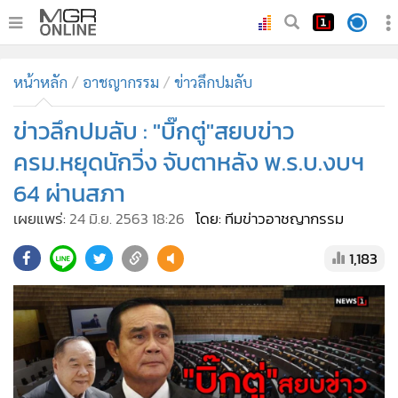
•
หน้าหลัก
หน้าหลัก
อาชญากรรม
ข่าวลึกปมลับ
•
ทันเหตุการณ์
•
ข่าวลึกปมลับ : "บิ๊กตู่"สยบข่าว
ภาคใต้
•
ภูมิภาค
ครม.หยุดนักวิ่ง จับตาหลัง พ.ร.บ.งบฯ
•
Online Section
64 ผ่านสภา
•
บันเทิง
เผยแพร่:
24 มิ.ย. 2563 18:26
โดย: ทีมข่าวอาชญากรรม
•
ผู้จัดการรายวัน
1,183
•
คอลัมนิสต์
•
ละคร
•
CbizReview
•
Cyber BIZ
•
ผู้จัดกวน