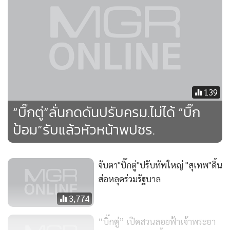
ตั้งซ่อมลำปางมาสดๆร้อนๆ ก็ยังแอบช่วยอีกแรง
เก้าอี้รมต. พลังงานจึงสู้กันแรง ดูแล้วแม้สุริยะจะพยายามรวบรวม
ส.ส.สนับสนุน แต่อำนาจตัดสินใจเป็นของนายกฯ ด่านนี้ถือว่า
ผ่านยาก และดูจากการจัดทัพกรรมการบริหารพรรคพลังประชา
รัฐชุดใหม่ที่ พล.อ.ประวิตรตัดสินใจมอบตำแหน่งเลขาธิการพรรค
139
คนใหม่ให้แก่ "เสี่ยแฮงค์" อนุชา นาคาศัย ส.ส.ชัยนาท มันก็มีนัย
“บิ๊กตู่”ลั่นกดดันปรับครม.ไม่ได้ “บิ๊ก
แฝงอยู่
ป้อม”รับแล้วหัวหน้าพปชร.
เพราะอนุชาเองเป็นนักการเมืองในกลุ่มสามมิตร ซึ่งปัจจุบันกลุ่ม
สามมิตรมีรัฐมนตรีถึง 2 คน คือ สุริยะ รัฐมนตรีว่าการกระทรวง
จับตา"บิ๊กตู่"ปรับทัพใหญ่ "สุเทพ"ดิ้น
อุตสาหกรรม และสมศักดิ์ เทพสุทิน รัฐมนตรีว่าการกระทรวง
ส่อหลุดร่วมรัฐบาล
ยุติธรรม การที่อนุชาได้ขึ้นเป็นเลขาธิการพรรคคนใหม่ก็เป็นการ
3,774
การันตีเก้าอี้รัฐมนตรีทางอ้อม
“บิ๊กตู่” เปิดสวนลอยฟ้าเจ้าพระยา
สามมิตรจะมีรัฐมนตรีถึง 3 คนในการปรับคณะรัฐมนตรีครั้งหน้า