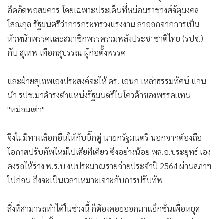
อึดอัดพอสมควร โดยเฉพาะประเด็นที่หม่อมราชวงศ์จัตุมงคล
โสณกุล รัฐมนตรีว่าการกระทรวงแรงงาน ลาออกจากการเป็น
หัวหน้าพรรคและสมาชิกพรรครวมพลังประชาชาติไทย (รปช.)
กับ สุเทพ เทือกสุบรรณ ผู้ก่อตั้งพรรค
และฝ่ายสุเทพเองประสงค์จะให้ ดร. เอนก เหล่าธรรมทัศน์ แกน
นำ รปช.มาดำรงตำแหน่งรัฐมนตรีในโควต้าของพรรคแทน
"หม่อมเต่า"
จึงไม่มีทางเลือกอื่นให้กับบิ๊กตู่ นายกรัฐมนตรี นอกจากต้องถือ
โอกาสปรับทัพใหม่ไปเสียทีเดียว ซึ่งอย่างน้อย พล.อ.ประยุทธ์ เอง
คงรอให้ร่าง พ.ร.บ.งบประมาณรายจ่ายประจำปี 2564 ผ่านสภาฯ
ไปก่อน ถึงจะเป็นเวลาเหมาะเจาะกับการปรับทัพ
สิ่งที่สามารถทำได้ในช่วงนี้ ก็ต้องคอยออกมาแอ็กชั่นเพื่อหยุด