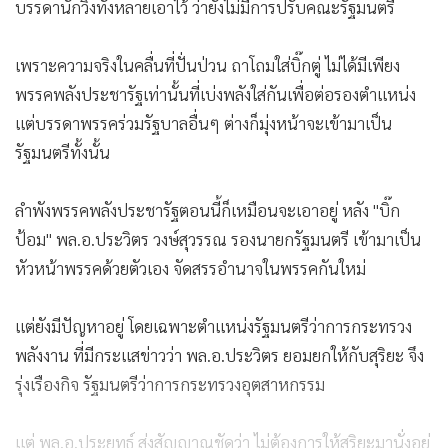
บรรดานักวิ่งทั้งหลายเอาไว้ ว่ายังไม่มีการปรับคณะรัฐมนตรี
เพราะความจริงในคลื่นที่ปั่นป่วน ถาโถมใส่บิ๊กตู่ ไม่ได้มีเพียง
พรรคพลังประชารัฐเท่านั้นที่เบ่งพลังใส่กันเพื่อต่อรองตำแหน่ง
แต่บรรดาพรรคร่วมรัฐบาลอื่นๆ ต่างก็มุ่งหน้าจะเข้ามาเป็น
รัฐมนตรีทั้งนั้น
ลำพังพรรคพลังประชารัฐตอนนี้ก็เหมือนจะเอาอยู่ หลัง "บิ๊ก
ป้อม" พล.อ.ประวิตร วงษ์สุวรรณ รองนายกรัฐมนตรี เข้ามาเป็น
หัวหน้าพรรคด้วยตัวเอง จัดสรรอำนาจในพรรคกันใหม่
แต่ยังมีปัญหาอยู่ โดยเฉพาะตำแหน่งรัฐมนตรีว่าการกระทรวง
พลังงาน ที่มีกระแสข่าวว่า พล.อ.ประวิตร ยอมยกให้กับสุริยะ จึง
รุ่งเรืองกิจ รัฐมนตรีว่าการกระทรวงอุตสาหกรรม
แต่ พล.อ.ประยุทธ์ ส่งสัญญาณชัดว่า ไม่ต้องการให้สุริยะมานั่งอยู่