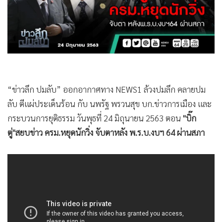
•
Good health & Well-being
•
Green Innovation & SD
•
Management & HR
•
MGR Live
•
Infographic
•
การเมือง
“ข่าวลึก ปมลับ” ออกอากาศทาง NEWS1 ล้วงปมลึก คลายปม
•
ท่องเที่ยว
ลับ ตีแผ่ประเด็นร้อน กับ นพรัฐ พรวนสุข บก.ข่าวการเมือง และ
•
กีฬา
กระบวนการยุติธรรม วันพุธที่ 24 มิถุนายน 2563 ตอน
"บิ๊ก
•
ต่างประเทศ
ตู่"สยบข่าว ครม.หยุดนักวิ่ง จับตาหลัง พ.ร.บ.งบฯ 64 ผ่านสภา
•
Special Scoop
•
เศรษฐกิจ-ธุรกิจ
•
จีน
•
ชุมชน-คุณภาพชีวิต
•
อาชญากรรม
•
Motoring