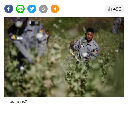
•
Good health & Well-being
496
•
Green Innovation & SD
•
Management & HR
•
MGR Live
•
Infographic
•
การเมือง
•
ท่องเที่ยว
•
กีฬา
•
ต่างประเทศ
•
Special Scoop
•
เศรษฐกิจ-ธุรกิจ
•
จีน
ภาพจากแฟ้ม
•
ชุมชน-คุณภาพชีวิต
•
อาชญากรรม
•
Motoring