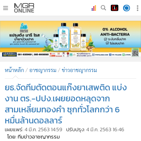
•
หน้าหลัก
•
ทันเหตุการณ์
•
ภาคใต้
•
ภูมิภาค
•
Online Section
หน้าหลัก
อาชญากรรม
ข่าวอาชญากรรม
•
บันเทิง
•
ผู้จัดการรายวัน
ยธ.จัดทีมตัดตอนแก๊งยาเสพติด แบ่ง
•
คอลัมนิสต์
งาน ตร.-ปปง.เผยยอดหลุดจาก
•
ละคร
สามเหลี่ยมทองคำ ซุกทั่วโลกกว่า 6
•
CbizReview
หมื่นล้านดอลลาร์
•
Cyber BIZ
เผยแพร่:
4 มี.ค. 2563 14:59
ปรับปรุง:
4 มี.ค. 2563 16:46
•
ผู้จัดกวน
โดย: ทีมข่าวอาชญากรรม