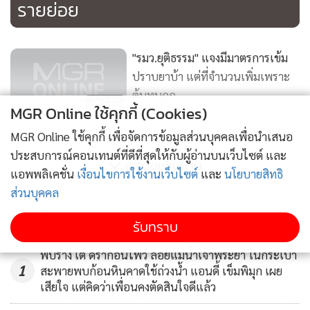
รายย่อย
"รมว.ยุติธรรม" แจงมีมาตรการเข้ม
ปราบยาบ้า แต่ที่จำนวนเพิ่มเพราะ
ต้นทุนถูก
173
MGR Online ใช้คุกกี้ (Cookies)
สืบ 1 รวบ"แกร็บคาร์" พบส่งยาให้
MGR Online ใช้คุกกี้ เพื่อจัดการข้อมูลส่วนบุคคลเพื่อนำเสนอ
เด็กเอนเตอร์เทรน-สาวไซไลน์
ประสบการณ์คอนเทนต์ที่ดีที่สุดให้กับผู้อ่านบนเว็บไซต์ และ
แสดงเพิ่มเติม
แอพพลิเคชั่น
เงื่อนไขการใช้งานเว็บไซต์
และ
นโยบายสิทธิ
1,770
ส่วนบุคคล
"สามารถ" เผย คดีแชร์ลูกโซ่พัฒนา
ข่าวในหมวดล่าสุด
รับทราบ
รูปแบบเชื่อมโยงการฟอกเงิน ต้อง
ยึดทรัพย์เด็ดขาด
580
พบร่าง เต้ ดรากอนไฟว์ ลอยแม่น้ำเจ้าพระยา ในกระเป๋า
1
สะพายพบก้อนหินคาดใช้ถ่วงน้ำ แอนดี้ เข็มพิมุก เผย
เสียใจ แต่คิดว่าเพื่อนคงตัดสินใจดีแล้ว