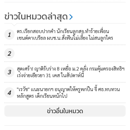
“สุเทพ” เตรียมพยาน 8 ปาก สู้คดี
ระบุ
หมิ่นแกนนำ นปช.เอี่ยวเผาเมือง ปี
ข่าวในหมวดล่าสุด
53
713
ตร.เรียกสอบปากคำ นักเรียนลูกสจ.ทำร้ายเพื่อน
1
เซนต์คาเบรียล ผบช.น.สั่งฟันไม่เลี้ยง ไม่สนลูกใคร
2
สุดเศร้า! ญาติรับร่าง 8 เหยื่อ ม.2 คลั่ง กรมคุ้มครองสิทธิฯ
3
เร่งจ่ายเยียวยา 31 เคส ในสัปดาห์นี้
"เรวัช" แนะนายกฯ อนุญาตให้ครูพกปืน จี้ ศธ.ทบทวน
4
หลักสูตร เด็กเรียนหนักไป
ข่าวอื่นในหมวด