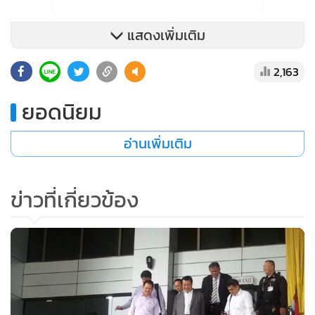
แสดงเพิ่มเติม
2,163
ยอดนิยม
อ่านเพิ่มเติม
ข่าวที่เกี่ยวข้อง
พล.ต.อ.สมยศ โจทก์ และนายธนากร แหวกวารี ทนายความ รวม
ทั้ง พล.ต.ท.ชัจจ์ จำเลยและทนายความ เดินทางมาศาล ซึ่งศาลได้