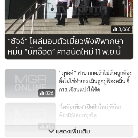
ให้ทั้งสองฝ่ายไกล่เกลี่ยกันคนละห้อง โดยใช้เวลาประมาณ 1
ชั่วโมงเศษ อย่างไรก็ตาม ผลการเจรจาไกล่เกลี่ยกันในวันนี้ ทั้ง
สองฝ่ายจะขอนำเอารายละเอียดที่ได้มีการเจรจาไปพิจารณา
ตัดสินใจก่อน โดยนัดหน้าจะมาแถลงต่อศาลอีกครั้งในวันที่ 26
3,066
พ.ย.นี้เวลา 09.00 น.
“ชัจจ์” โผล่มอบตัวเบี้ยวฟังพิพากษา
หมิ่น “บิ๊กอ๊อด” ศาลนัดใหม่ 11 พ.ย.นี้
ภายหลัง พล.ต.อ.สมยศ โจทก์กล่าวว่า วันนี้ได้พบกับ พ.ต.ท.ชัจจ์
และมีการพูดคุยกัน ส่วนประเด็นการไกล่เกลี่ยนั้นตนเดินทางมา
เพื่อให้กระบวนการยุติธรรมมีความสมบูรณ์ เบื้องต้นได้คุยกับผู้
“ภุชงค์” สวน กกต.ถ้าไม่ล้วงลูกต้อง
สั่งไม่ใช่ทำเอง เมินถูกขู่ฟ้องหมิ่น จี้
พิพากษาผู้ทำการไกล่เกลี่ย โดยแจ้งความประสงค์ว่าอยากให้มี
กรธ.เขียนแบ่งให้ชัด
การเสนอข่าวลงหนังสือพิมพ์ว่าสิ่งที่เกิดขึ้นทำให้ตนเองเสียหาย
826
นั้นไม่เป็นข้อเท็จจริง ตนไม่ได้ต้องการให้ พล.ต.ท.ชัจจ์เอ่ย
"โตทับเที่ยง"เปิดศึกใหม่ พี่น้อง
ปากขอโทษ แต่อยากให้ข้อเท็จจริงได้ปรากฏชัดเจน
ฟ้องDSIสอบทุจริต
“ผมไม่ได้ติดใจอะไร เพียงแต่อยากจะรักษาสิทธิที่เคยปรากฏว่า
417
แสดงเพิ่มเติม
ผมเป็นคนไม่ดี เลวอย่างนั้น อย่างนี้นั้น มันไม่ใช่” พล.ต.อ.สมยศ