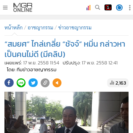
•
หน้าหลัก
หน้าหลัก
อาชญากรรม
ข่าวอาชญากรรม
•
ทันเหตุการณ์
•
“สมยศ” ไกล่เกลี่ย “ชัจจ์” หมิ่น กล่าวหา
ภาคใต้
•
ภูมิภาค
เป็นคนไม่ดี (มีคลิป)
•
Online Section
เผยแพร่:
17 พ.ย. 2558 11:54
ปรับปรุง:
17 พ.ย. 2558 12:41
•
บันเทิง
โดย: ทีมข่าวอาชญากรรม
•
ผู้จัดการรายวัน
2,163
•
คอลัมนิสต์
•
ละคร
•
CbizReview
•
Cyber BIZ
•
ผู้จัดกวน