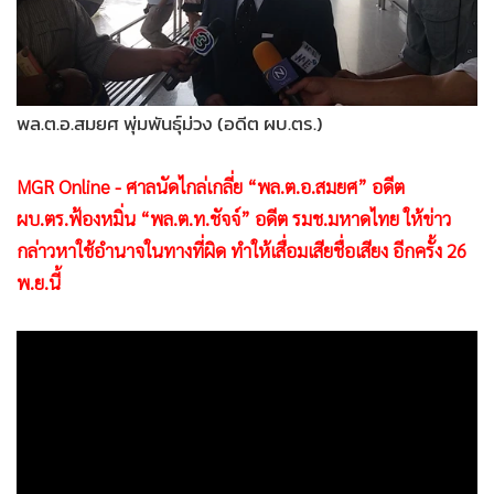
•
Good health & Well-being
•
Green Innovation & SD
•
Management & HR
•
MGR Live
พล.ต.อ.สมยศ พุ่มพันธุ์ม่วง (อดีต ผบ.ตร.)
•
Infographic
•
การเมือง
MGR Online - ศาลนัดไกล่เกลี่ย “พล.ต.อ.สมยศ” อดีต
•
ท่องเที่ยว
ผบ.ตร.ฟ้องหมิ่น “พล.ต.ท.ชัจจ์” อดีต รมช.มหาดไทย ให้ข่าว
•
กีฬา
กล่าวหาใช้อำนาจในทางที่ผิด ทำให้เสื่อมเสียชื่อเสียง อีกครั้ง 26
•
ต่างประเทศ
พ.ย.นี้
•
Special Scoop
•
เศรษฐกิจ-ธุรกิจ
•
จีน
•
ชุมชน-คุณภาพชีวิต
•
อาชญากรรม
•
Motoring