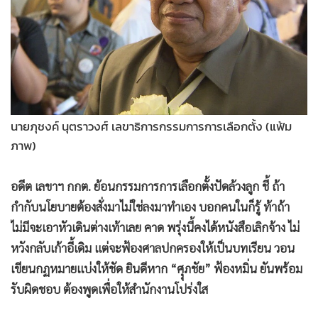
•
Good health & Well-being
•
Green Innovation & SD
•
Management & HR
•
MGR Live
•
Infographic
•
การเมือง
นายภุชงค์ นุตราวงศ์ เลขาธิการกรรมการการเลือกตั้ง (แฟ้ม
•
ท่องเที่ยว
ภาพ)
•
กีฬา
•
ต่างประเทศ
อดีต เลขาฯ กกต. ย้อนกรรมการการเลือกตั้งปัดล้วงลูก ชี้ ถ้า
•
Special Scoop
กำกับนโยบายต้องสั่งมาไม่ใช่ลงมาทำเอง บอกคนในก็รู้ ท้าถ้า
•
เศรษฐกิจ-ธุรกิจ
ไม่มีจะเอาหัวเดินต่างเท้าเลย คาด พรุ่งนี้คงได้หนังสือเลิกจ้าง ไม่
•
จีน
หวังกลับเก้าอี้เดิม แต่จะฟ้องศาลปกครองให้เป็นบทเรียน วอน
•
ชุมชน-คุณภาพชีวิต
เขียนกฏหมายแบ่งให้ชัด ยินดีหาก “ศุุภชัย” ฟ้องหมิ่น ยันพร้อม
•
อาชญากรรม
รับผิดชอบ ต้องพูดเพื่อให้สำนักงานโปร่งใส
•
Motoring