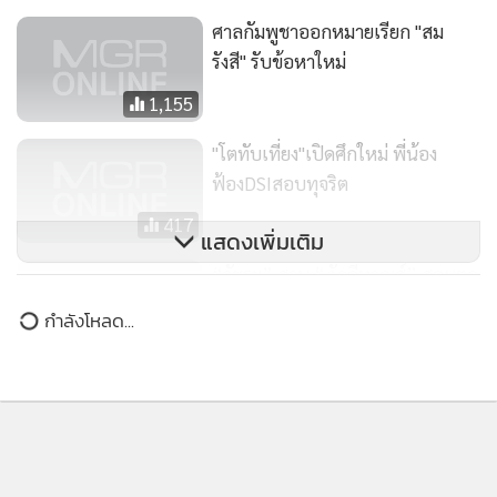
ศาลกัมพูชาออกหมายเรียก "สม
รังสี" รับข้อหาใหม่
1,155
"โตทับเที่ยง"เปิดศึกใหม่ พี่น้อง
ฟ้องDSIสอบทุจริต
417
แสดงเพิ่มเติม
“วัชระ” สวน “ภักดีหาญส์” สอบตก
กี่ครั้ง ท้าฟ้อง “โอ๊ครับเงินปากถุง”
กำลังโหลด...
4,548