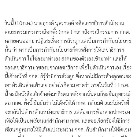
•
เกม
•
วิทยาศาสตร์
วันนี้ (10 ธ.ค.) นายภุชงค์ นุตราวงศ์ อดีตเลขาธิการสำนักงาน
•
SMEs
คณะกรรมการการเลือกตั้ง (กกต.) กล่าวถึงกรณีกรรมการ กกต.
•
หุ้น
หลายคนออกมาปฏิเสธเรื่องการล้วงลูกแต่เป็นการกำกับนโยบาย
•
อินโดจีน
นั้น ว่า หากเป็นการกำกับนโยบายก็ควรสั่งการให้เลขาธิการฯ
•
กองทุนรวม
ดำเนินการ ไม่ใช่ลงมาทำเอง ส่งคนของตัวเองเข้ามาทำ และให้
•
Celeb Online
รองเลขาธิการมาของบจากเลขาธิการ เพื่อไปดำเนินการเอง เรื่อง
•
Factcheck
นี้เจ้าหน้าที่ กกต. ก็รู้ว่ามีการล้วงลูก ซึ่งหากไม่มีการล้วงลูกตนจะ
•
ญี่ปุ่น
เอาหัวเดินต่างเท้าเลย อย่างไรก็ตาม คาดว่า ภายในวันที่ 11 ธ.ค.
•
News1
นี้ จะมีหนังสือเลิกจ้างส่งมาถึงตน หลังจากนั้นตนก็จะยื่นอุทธรณ์
•
Gotomanager
ต่อ กกต. ทั้งนี้ ยืนยันว่า ไม่ได้หวังให้ กกต. กลับมติ และไม่หวังที่
จะกลับไปดำรงตำแหน่งเลขาธิการ แต่ต้องการฟ้องศาลปกครอง
เพื่อให้เป็นบทเรียนแก่สำนักงาน กกต. และขอเรียกร้องให้มีการ
เขียนกฎหมายให้มีเส้นแบ่งระหว่าง กกต. กับสำนักงานให้ชัดเจน