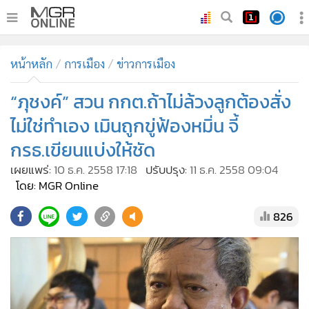
•
หน้าหลัก
หน้าหลัก
การเมือง
ข่าวการเมือง
•
ทันเหตุการณ์
•
“ภุชงค์” สวน กกต.ถ้าไม่ล้วงลูกต้องสั่ง
ภาคใต้
•
ภูมิภาค
ไม่ใช่ทำเอง เมินถูกขู่ฟ้องหมิ่น จี้
•
Online Section
กรธ.เขียนแบ่งให้ชัด
•
บันเทิง
เผยแพร่:
10 ธ.ค. 2558 17:18
ปรับปรุง:
11 ธ.ค. 2558 09:04
•
ผู้จัดการรายวัน
โดย: MGR Online
•
คอลัมนิสต์
826
•
ละคร
•
CbizReview
•
Cyber BIZ
•
ผู้จัดกวน