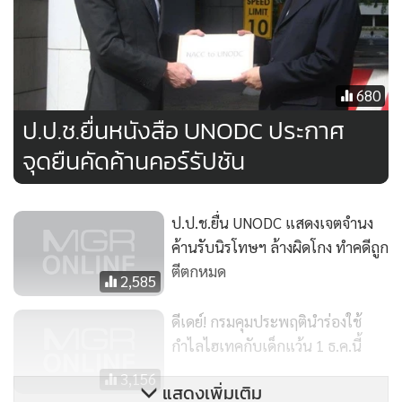
680
ป.ป.ช.ยื่นหนังสือ UNODC ประกาศ
จุดยืนคัดค้านคอร์รัปชัน
ป.ป.ช.ยื่น UNODC แสดงเจตจำนง
ค้านรับนิรโทษฯ ล้างผิดโกง ทำคดีถูก
ตีตกหมด
2,585
ดีเดย์! กรมคุมประพฤตินำร่องใช้
กำไลไฮเทคกับเด็กแว้น 1 ธ.ค.นี้
3,156
แสดงเพิ่มเติม