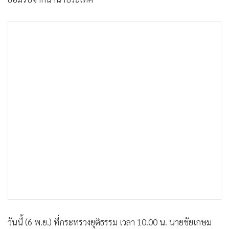
•
เกม
•
วิทยาศาสตร์
•
SMEs
•
หุ้น
•
อินโดจีน
•
กองทุนรวม
•
Celeb Online
•
Factcheck
•
ญี่ปุ่น
•
News1
•
Gotomanager
วันนี้ (6 พ.ย.) ที่กระทรวงยุติธรรม เวลา 10.00 น. นายชัยเกษม