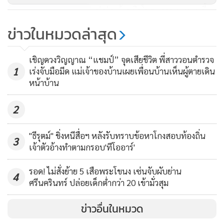
ป.ป.ช.ค้านนิรโทษกรรมสุดซอย ชี้
เรื่องร้องเรียน 2.5 หมื่นคดีหายวับทำ
ข่าวในหมวดล่าสุด
ชาติเสียหาย
7,153
เชิญดวงวิญญาณ “แชมป์” จุดเสียชีวิต พี่สาววอนตำรวจ
1
เร่งจับมือมีด แม่เจ้าของบ้านเผยเพื่อนบ้านเห็นผู้ตายเดิน
หน้าบ้าน
2
"ธีรุตม์" ชิ่งหนีสื่อฯ หลังรับทราบข้อหาโกงสอบท้องถิ่น
3
เจ้าตัวอ้างทำตามกรอบ'ทีโออาร์'
รอด! ไม่สั่งย้าย 5 เสือพระโขนง เซ่นจับผับย่าน
4
ศรีนครินทร์ ปล่อยเด็กต่ำกว่า 20 เข้ามั่วสุม
ข่าวอื่นในหมวด