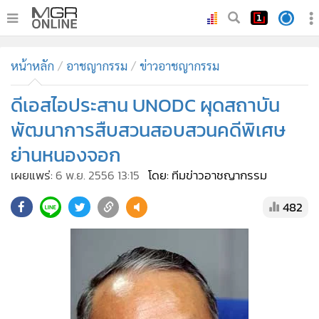
•
หน้าหลัก
หน้าหลัก
อาชญากรรม
ข่าวอาชญากรรม
•
ทันเหตุการณ์
•
ดีเอสไอประสาน UNODC ผุดสถาบัน
ภาคใต้
•
ภูมิภาค
พัฒนาการสืบสวนสอบสวนคดีพิเศษ
•
Online Section
ย่านหนองจอก
•
บันเทิง
เผยแพร่:
6 พ.ย. 2556 13:15
โดย: ทีมข่าวอาชญากรรม
•
ผู้จัดการรายวัน
482
•
คอลัมนิสต์
•
ละคร
•
CbizReview
•
Cyber BIZ
•
ผู้จัดกวน