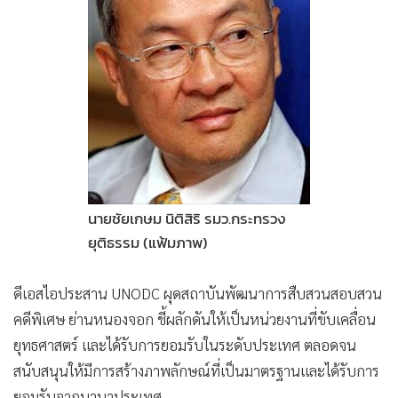
•
Good health & Well-being
•
Green Innovation & SD
•
Management & HR
•
MGR Live
•
Infographic
•
การเมือง
•
ท่องเที่ยว
•
กีฬา
นายชัยเกษม นิติสิริ รมว.กระทรวง
•
ต่างประเทศ
ยุติธรรม (แฟ้มภาพ)
•
Special Scoop
•
เศรษฐกิจ-ธุรกิจ
ดีเอสไอประสาน UNODC ผุดสถาบันพัฒนาการสืบสวนสอบสวน
•
จีน
คดีพิเศษ ย่านหนองจอก ชี้ผลักดันให้เป็นหน่วยงานที่ขับเคลื่อน
•
ชุมชน-คุณภาพชีวิต
ยุทธศาสตร์ และได้รับการยอมรับในระดับประเทศ ตลอดจน
•
อาชญากรรม
สนับสนุนให้มีการสร้างภาพลักษณ์ที่เป็นมาตรฐานและได้รับการ
•
Motoring
ยอมรับจากนานาประเทศ