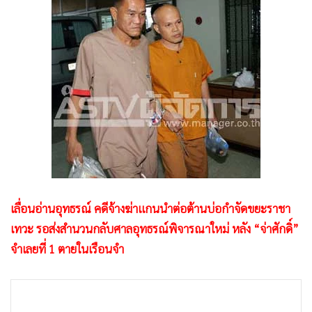
•
Good health & Well-being
•
Green Innovation & SD
•
Management & HR
•
MGR Live
•
Infographic
•
การเมือง
•
ท่องเที่ยว
•
กีฬา
•
ต่างประเทศ
•
Special Scoop
เลื่อนอ่านอุทธรณ์ คดีจ้างฆ่าแกนนำต่อต้านบ่อกำจัดขยะราชา
•
เศรษฐกิจ-ธุรกิจ
เทวะ รอส่งสำนวนกลับศาลอุทธรณ์พิจารณาใหม่ หลัง “จ่าศักดิ์”
•
จีน
จำเลยที่ 1 ตายในเรือนจำ
•
ชุมชน-คุณภาพชีวิต
•
อาชญากรรม
•
Motoring