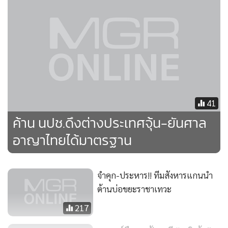
ผู้คัดค้านโครงการกำจัดขยะราชาเทวะ อ.บางพลี
จ.สมุทรปราการ ได้ถูกมือปืนยิงเสียชีวิตเมื่อ 26 มิ.ย.44 จากการ
ต้านโครงการที่ชุมชนได้รับผลกระทบ และเป็นโครงการที่ขัดต่อ
กฎหมายผังเมือง โดยขณะนั้นกรมควบคุมมลพิษได้เข้าตรวจสอบ
พบว่า บริเวณฝังกลบเป็นดินกดทับ ทำให้เกิดเป็นรอยแยก ซึ่งส่ง
กลิ่นออกมา มีการปนเปื้อนของน้ำขยะลงสู่น้ำใต้ดินในระดับสูง
จึงได้ทำหนังสือถึงบริษัท, กทม., จังหวัดสมุทรปราการ,
41
อบต.ราชาเทวะ ให้มีการยกเลิกสัญญา ภายหลังการเสียชีวิต
ค้าน นปช.ดึงต่างประเทศจุ้น-ยันศาล
สอบสวนประเด็นการสังหาร มาจากการคัดค้านบ่อขยะราชา
อาญาไทยได้มาตรฐาน
เทวะ ซึ่งเป็นการร่วมมือของผู้ที่เกี่ยวข้องกับบ่อขยะ และนักการ
เมืองท้องถิ่น กระทั่งจับกุมผู้กระทำผิดมาดำเนินคดีให้เข้าสู่
กระบวนการยุติธรรม
จำคุก-ประหาร!! ทีมสังหารแกนนำ
ต้านบ่อขยะราชาเทวะ
217