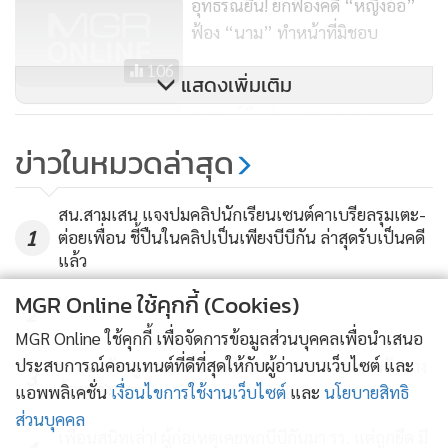
อุทธรณ์ยืน! ยกฟ้องคดี “หญิงอ้อ”
ฟ้อง “นาม” ทำหน้าที่มิชอบ
106
แสดงเพิ่มเติม
อุทธรณ์ยืนประหาร “อบต.ราชา
เทวะ” จ้างฆ่าแกนนำต่อต้านบ่อขยะ
ข่าวในหมวดล่าสุด
587
สน.สามเสน แจงปมคลิปนักเรียนเซนต์คาเบรียลรุมเตะ-
1
ต่อยเพื่อน ชี้ปืนในคลิปเป็นเพียงบีบีกัน ล่าสุดรับเป็นคดี
แล้ว
MGR Online ใช้คุกกี้ (Cookies)
2
MGR Online ใช้คุกกี้ เพื่อจัดการข้อมูลส่วนบุคคลเพื่อนำเสนอ
ประสบการณ์คอนเทนต์ที่ดีที่สุดให้กับผู้อ่านบนเว็บไซต์ และ
ครอบครัวครูสอนคณิต เหยื่อนักเรียน ม.3 สวดศพวัดบาง
3
อ้อยช้าง
แอพพลิเคชั่น
เงื่อนไขการใช้งานเว็บไซต์
และ
นโยบายสิทธิ
ส่วนบุคคล
เพื่อนสนิทเล่า! ผู้ก่อเหตุเคยพกบีบีกันมา รร. แต่ถูกยึด มี