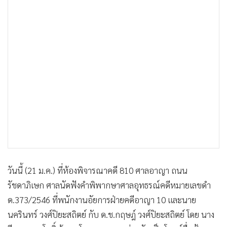
•
เกม
•
วิทยาศาสตร์
•
SMEs
•
หุ้น
•
อินโดจีน
•
กองทุนรวม
•
Celeb Online
•
Factcheck
•
ญี่ปุ่น
•
News1
•
Gotomanager
วันนี้ (21 ม.ค.) ที่ห้องพิจารณาคดี 810 ศาลอาญา ถนน
รัชดาภิเษก ศาลนัดฟังคำพิพากษาศาลอุทธรณ์คดีหมายเลขดำ
ด.373/2546 ที่พนักงานอัยการฝ่ายคดีอาญา 10 และนาย
นครินทร์ วงศ์ปิยะสถิตย์ กับ ด.ช.กฤษฎ์ วงศ์ปิยะสถิตย์ โดย นาง