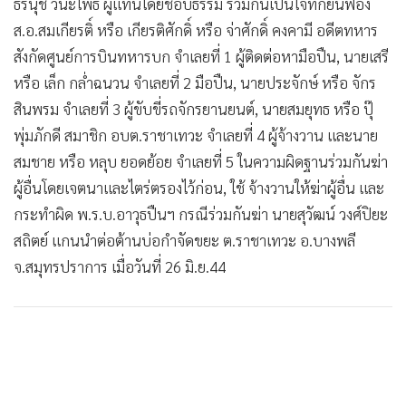
ธีรนุช วนะโพธิ์ ผู้แทนโดยชอบธรรม ร่วมกันเป็นโจทก์ยื่นฟ้อง
ส.อ.สมเกียรติ์ หรือ เกียรติศักดิ์ หรือ จ่าศักดิ์ คงคามี อดีตทหาร
สังกัดศูนย์การบินทหารบก จำเลยที่ 1 ผู้ติดต่อหามือปืน, นายเสรี
หรือ เล็ก กล่ำฉนวน จำเลยที่ 2 มือปืน, นายประจักษ์ หรือ จักร
สินพรม จำเลยที่ 3 ผู้ขับขี่รถจักรยานยนต์, นายสมยุทธ หรือ ปุ๊
พุ่มภักดี สมาชิก อบต.ราชาเทวะ จำเลยที่ 4 ผู้จ้างวาน และนาย
สมชาย หรือ หลุบ ยอดย้อย จำเลยที่ 5 ในความผิดฐานร่วมกันฆ่า
ผู้อื่นโดยเจตนาและไตร่ตรองไว้ก่อน, ใช้ จ้างวานให้ฆ่าผู้อื่น และ
กระทำผิด พ.ร.บ.อาวุธปืนฯ กรณีร่วมกันฆ่า นายสุวัฒน์ วงศ์ปิยะ
สถิตย์ แกนนำต่อต้านบ่อกำจัดขยะ ต.ราชาเทวะ อ.บางพลี
จ.สมุทรปราการ เมื่อวันที่ 26 มิ.ย.44