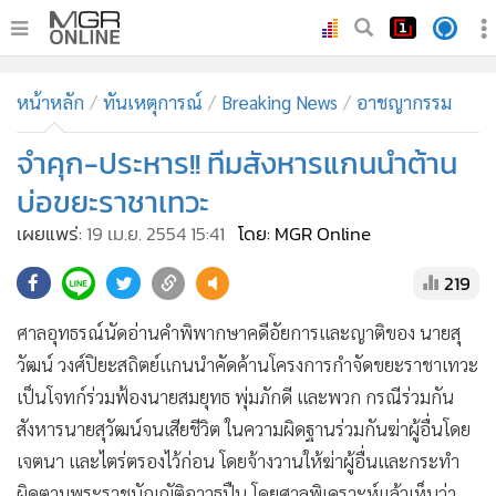
•
หน้าหลัก
หน้าหลัก
ทันเหตุการณ์
Breaking News
อาชญากรรม
•
ทันเหตุการณ์
•
จำคุก-ประหาร!! ทีมสังหารแกนนำต้าน
ภาคใต้
•
ภูมิภาค
บ่อขยะราชาเทวะ
•
Online Section
เผยแพร่:
19 เม.ย. 2554 15:41
โดย: MGR Online
•
บันเทิง
219
•
ผู้จัดการรายวัน
•
คอลัมนิสต์
ศาลอุทธรณ์นัดอ่านคำพิพากษาคดีอัยการและญาติของ นายสุ
•
ละคร
วัฒน์ วงศ์ปิยะสถิตย์แกนนำคัดค้านโครงการกำจัดขยะราชาเทวะ
•
CbizReview
เป็นโจทก์ร่วมฟ้องนายสมยุทธ พุ่มภักดี และพวก กรณีร่วมกัน
•
Cyber BIZ
สังหารนายสุวัฒน์จนเสียชีวิต ในความผิดฐานร่วมกันฆ่าผู้อื่นโดย
เจตนา และไตร่ตรองไว้ก่อน โดยจ้างวานให้ฆ่าผู้อื่นและกระทำ
•
ผู้จัดกวน
ผิดตามพระราชบัญญัติอาวุธปืน โดยศาลพิเคราะห์แล้วเห็นว่า