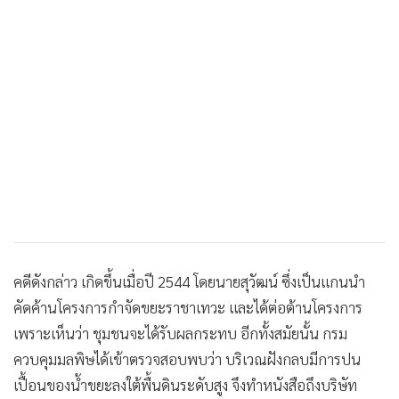
•
เกม
•
วิทยาศาสตร์
•
SMEs
•
หุ้น
•
อินโดจีน
•
กองทุนรวม
•
Celeb Online
•
Factcheck
•
ญี่ปุ่น
•
News1
คดีดังกล่าว เกิดขึ้นเมื่อปี 2544 โดยนายสุวัฒน์ ซึ่งเป็นแกนนำ
•
Gotomanager
คัดค้านโครงการกำจัดขยะราชาเทวะ และได้ต่อต้านโครงการ
เพราะเห็นว่า ชุมชนจะได้รับผลกระทบ อีกทั้งสมัยนั้น กรม
ควบคุมมลพิษได้เข้าตรวจสอบพบว่า บริเวณฝังกลบมีการปน
เปื้อนของน้ำขยะลงใต้พื้นดินระดับสูง จึงทำหนังสือถึงบริษัท