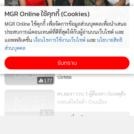
MGR Online ใช้คุกกี้ (Cookies)
92
MGR Online ใช้คุกกี้ เพื่อจัดการข้อมูลส่วนบุคคลเพื่อนำเสนอ
ตร.ยะลา จับผู้ต้องหาหมายศาลนราฯ
ประสบการณ์คอนเทนต์ที่ดีที่สุดให้กับผู้อ่านบนเว็บไซต์ และ
ร่วมกันฆ่าผู้อื่น-มีปืนไม่ได้รับอนุญาต
แอพพลิเคชั่น
เงื่อนไขการใช้งานเว็บไซต์
และ
นโยบายสิทธิ
ส่วนบุคคล
รอส่งสำนวนคืนศาลดูใหม่! เลื่อน
รับทราบ
อ่านอุทธรณ์คดีจ้างฆ่าแกนนำต้าน
บ่อขยะ
177
ตร.ยะลา รวบ 3 ผู้ต้องหา ก่อเหตุยิง
รถยนต์โตโยต้า ป่วนเมือง
36
แสดงเพิ่มเติม
รอง ผบก.น.9 แถลงจับมือปืนลำดับที่