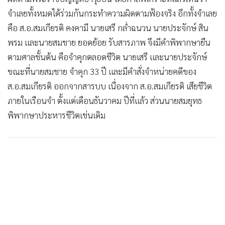
•
Good health & Well-being
จำเลยทั้งหมดได้ร่วมกันกระทำความผิดตามฟ้องจริง อีกทั้งจำเลย
•
Green Innovation & SD
คือ ส.อ.สมเกียรติ คงคามี นายเสรี กล่ำฉนวน นายประจักษ์ สิน
•
Management & HR
พรม และนายสมชาย ยอดย้อย รับสารภาพ จึงมีคำพิพากษายืน
•
MGR Live
ตามศาลชั้นต้น คือจำคุกตลอดชีวิต นายเสรี และนายประจักษ์
•
Infographic
ขณะที่นายสมชาย จำคุก 33 ปี และมีคำสั่งจำหน่ายคดีของ
•
การเมือง
ส.อ.สมเกียรติ ออกจากสารบบ เนื่องจาก ส.อ.สมเกียรติ เสียชีวิต
•
ท่องเที่ยว
ภายในเรือนจำ ตั้งแต่เดือนธันวาคม ปีที่แล้ว ส่วนนายสมยุทธ
•
กีฬา
พิพากษาประหารชีวิตเช่นเดิม
•
ต่างประเทศ
•
Special Scoop
•
เศรษฐกิจ-ธุรกิจ
•
จีน
•
ชุมชน-คุณภาพชีวิต
•
อาชญากรรม
•
Motoring