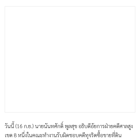
•
เกม
•
วิทยาศาสตร์
•
SMEs
•
หุ้น
•
อินโดจีน
•
กองทุนรวม
•
Celeb Online
•
Factcheck
•
ญี่ปุ่น
•
News1
•
Gotomanager
วันนี้ (16 ก.ย.) นายนันทศักดิ์ พูลสุข อธิบดีอัยการฝ่ายคดีศาลสูง
เขต 8 หนึ่งในคณะทำงานรับผิดชอบคดีทุจริตซื้อขายที่ดิน