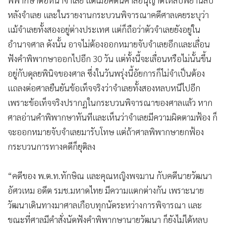
พิพากษาต่อหน้าจำเลย แต่เมื่อคดีนี้ศาลอนุญาตให้สืบพยานลับ
หลังจำเลย และในรายงานกระบวนพิจารณาคดีศาลเคยระบุว่า
แม้จำเลยทั้งสองอยู่ต่างประเทศ แต่ก็ถือว่าตัวจำเลยยังอยู่ใน
อำนาจศาล ดังนั้น อาจไม่ต้องออกหมายจับจำเลยอีกและเลื่อน
ฟังคำพิพากษาออกไปอีก 30 วัน แต่ทั้งนี้จะเลื่อนหรือไม่นั้นขึ้น
อยู่กับดุลยพินิจของศาล ซึ่งในวันพรุ่งนี้อัยการก็ไม่จำเป็นต้อง
แถลงต่อศาลยืนยันข้อเท็จจริงว่าจำเลยทั้งสองหลบหนีไปอีก
เพราะข้อเท็จจริงปรากฏในกระบวนพิจารณาของศาลแล้ว หาก
ศาลอ่านคำพิพากษาทันทีและเห็นว่าจำเลยมีความผิดตามฟ้อง ก็
จะออกหมายจับจำเลยมารับโทษ แต่ถ้าศาลพิพากษายกฟ้อง
กระบวนการทางคดีก็ยุติลง
“คดีของ พ.ต.ท.ทักษิณ และคุณหญิงพจมาน กับคดีนายวัฒนา
อัศวเหม อดีต รมช.มหาดไทย มีความแตกต่างกัน เพราะนาย
วัฒนาเดินทางมาศาลเกือบทุกนัดระหว่างการพิจารณา และ
ขณะที่ศาลมีคำสั่งนัดฟังคำพิพากษานายวัฒนา ก็ยังไม่ได้หลบ