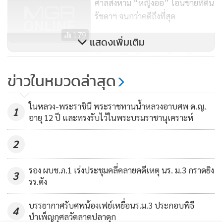
ศาลสั่งห้าม “หญิงอ้อ” โอนขายที่ดิน
กลุ่มเจ้าหน้าที่กรมที่ดิน ประกอบด้วย 1.นายบรรหาร ศิลปอาชา
รัชดาฯ จนกว่าคดีถึงที่สุด
หัวหน้าพรรคชาติไทย 2.นายชวน หลีกภัย ประธานที่ปรึกษา
179
พรรคประชาธิปัตย์ 3.นายนาม ยิ้มแย้ม อดีตประธาน คตส.
แสดงเพิ่มเติม
4.นายอุดม เฟื่องฟุ้ง ประธาน คตส. คดีทุจริตที่ดินรัชดาฯ 5.นาย
นัดแรกที่ดินรัชดาส่อเห็นคุกวีระขอ
อำนวย ธันธรา อดีต คตส. 6.นายวีระ สมความคิด ประธานเครือ
ถอนประกันแม้ว-อ้อ
ข่าวในหมวดล่าสุด
ขายประชาชนต่อต้านคอร์รัปชั่นและนักสิทธิมนุษยชน ซึ่งเป็นผู้
13
ร้องเรียนในคดีนี้ต่อ คตส. 7.นายสมบูรณ์ คุปติมนัส ผู้รับมอบ
ในหลวง-พระราชินี พระราชทานน้ำหลวงอาบศพ ด.ญ.
อำนาจจากคุณพจมาน จำเลยที่ 2 ในการทำสัญญาซื้อขายที่ดินที่
1
อายุ 12 ปี และทรงรับไว้ในพระบรมราชานุเคราะห์
พิพาทคดีนี้
2
8.ม.ร.ว.ปรีดิยาธร เทวกุล อดีตรองนายกรัฐมนตรี และอดีต
รัฐมนตรีว่าการกระทรวงการคลัง 9.นางสาวกัลยาณี รุทระกาญน์
รอง ผบช.ภ.1 เร่งประชุมคลี่คลายคดีเหตุ นร. ม.3 กราดยิง
3
รร.ดัง
เลขาธิการศูนย์ประสานงานลูกหนี้แห่งชาติ 10. ม.ร.ว.จัตุมงคล
โสณกุล อดีตปลัดกระทรวงการคลัง และอดีตผู้ว่าการธนาคาร
บรรยากาศรับศพน้องเฟย์เหยื่อนร.ม.3 ประกอบพิธี
4
แห่งประเทศไทย (ธปท.) และอดีตประธานคณะกรรมการจัดการ
บำเพ็ญกุศลวัดลาดปลาดุก