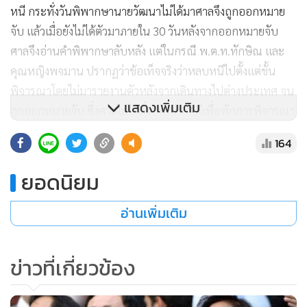
หนี กระทั่งวันพิพากษานายวัฒนาไม่ได้มาศาลจึงถูกออกหมาย
จับ แล้วเมื่อยังไม่ได้ตัวมาภายใน 30 วันหลังจากออกหมายจับ
ศาลจึงอ่านคำพิพากษาลับหลัง แต่ในกรณี พ.ต.ท.ทักษิณ และ
คุณหญิงพจมาน ปรากฏว่าข้อเท็จจริงว่าหลบหนีไปตั้งแต่ชั้น
พิจารณาโดยไม่มารายงานตัวหลังจากเดินทางไปต่างประเทศ จน
แสดงเพิ่มเติม
ถูกออกหมายจับ ซึ่งศาลไม่ได้สั่งจำหน่ายคดีเพื่อพักการพิจารณา
คดี แต่ได้กำหนดนัดฟังคำพิพากษา” นายนันทศักดิ์ กล่าว
164
ยอดนิยม
ด้าน นายคำนวณ ชโลปถัมภ์ ทนายความ พ.ต.ท.ทักษิณ และคุณ
หญิงพจมานปฏิเสธที่จะให้สัมภาษณ์ถึงรูปคดีบอกเพียงให้รอฟัง
อ่านเพิ่มเติม
คำพิพากษาและไม่รับปากว่าในวันพรุ่งนี้จะเดินทางมาร่วมฟังคำ
พิพากษาหรือไม่
ข่าวที่เกี่ยวข้อง
ผู้สื่อข่าวรายงานว่า คดีนี้อัยการสูงสุดยื่นฟ้อง พ.ต.ท.ทักษิณ และ