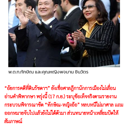
•
Good health & Well-being
•
Green Innovation & SD
•
Management & HR
•
MGR Live
•
Infographic
•
การเมือง
•
ท่องเที่ยว
•
กีฬา
•
ต่างประเทศ
พ.ต.ท.ทักษิณ และคุณหญิงพจมาน ชินวัตร
•
Special Scoop
“อัยการคดีที่ดินรัชดาฯ” ยังเชื่อศาลฎีกานักการเมืองไม่เลื่อน
•
เศรษฐกิจ-ธุรกิจ
อ่านคำพิพากษา พรุ่งนี้ (17 ก.ย.) ระบุข้อเท็จจริงตามรายงาน
•
จีน
กระบวนพิจารณาชัด “ทักษิณ-หญิงอ้อ” หลบหนีไม่มาศาล แถม
•
ชุมชน-คุณภาพชีวิต
ออกหมายจับไปแล้วยังไม่ได้ตัวมา ส่วนทนายหน้าเหลี่ยมปัดให้
•
อาชญากรรม
สัมภาษณ์
•
Motoring