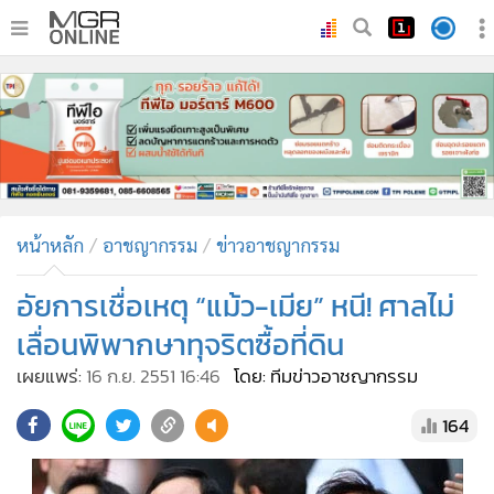
•
หน้าหลัก
•
ทันเหตุการณ์
•
ภาคใต้
•
ภูมิภาค
•
Online Section
หน้าหลัก
อาชญากรรม
ข่าวอาชญากรรม
•
บันเทิง
•
ผู้จัดการรายวัน
อัยการเชื่อเหตุ “แม้ว-เมีย” หนี! ศาลไม่
•
คอลัมนิสต์
เลื่อนพิพากษาทุจริตซื้อที่ดิน
•
ละคร
เผยแพร่:
16 ก.ย. 2551 16:46
โดย: ทีมข่าวอาชญากรรม
•
CbizReview
164
•
Cyber BIZ
•
ผู้จัดกวน