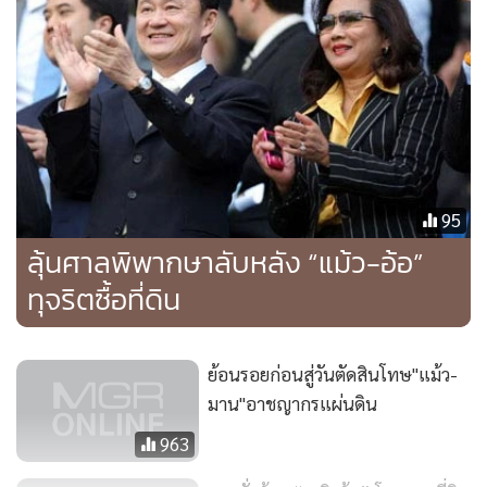
คุณหญิงพจมาน เป็นจำเลยที่ 1-2 ในความผิดฐานเป็นเจ้าหน้าที่
ของรัฐ ร่วมกันเป็นคู่สัญญาหรือมีส่วนได้ส่วนเสียในสัญญาที่ทำ
กับหน่วยงานของรัฐ ปฎิบัติหน้าที่ในฐานะเป็นเจ้าหน้าที่ของรัฐ
ซึ่งมีอำนาจกำกับ ดูแล ควบคุม ตรวจสอบ หรือดำเนินคดีและ
เป็นเจ้าพนักงาน และผู้สนับสนุนเจ้าพนักงาน มีหน้าที่จัดการ
หรือดูแลกิจการใด เข้าไปมีส่วนได้ส่วนเสียเพื่อประโยชน์สำหรับ
ตนเองหรือผู้อื่นฯ ตาม พ.ร.บ.ว่าด้วยการป้องกันและปราบปราม
95
การทุจริตแห่งชาติ (ป.ป.ช.) พ.ศ.2542 ม.4, 100 และ 122
ลุ้นศาลพิพากษาลับหลัง “แม้ว-อ้อ”
ประมวลกฎหมายอาญา ม.33, 83, 86, 91, 152 และ 157
ทุจริตซื้อที่ดิน
โดย อัยการโจทก์ และจำเลย นำพยานเข้าไต่สวนพยานโจทก์ฝ่าย
ละ จำนวน 20 ปาก ใช้เวลา 2 เดือน ก.ค.-ส.ค. นำสืบฝ่ายละ 5 นัด
ย้อนรอยก่อนสู่วันตัดสินโทษ"แม้ว-
ซึ่งพยานโจทก์ ประกอบด้วย กลุ่มอดีตนายกรัฐมนตรี, กลุ่มคณะ
มาน"อาชญากรแผ่นดิน
กรรมการตรวจสอบการกระทำที่ก่อให้เกิดความเสียหายแก่รัฐ
963
(คตส.), กลุ่มเจ้าหน้าที่ธนาคารแห่งประเทศไทย (ธปท.) และเจ้า
หน้าที่กองทุนฟื้นฟูกิจการและพัฒนาระบบสถาบันการเงิน และ