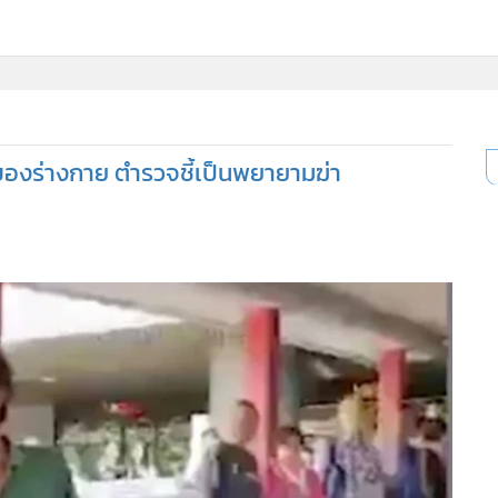
 ของร่างกาย ตำรวจชี้เป็นพยายามฆ่า