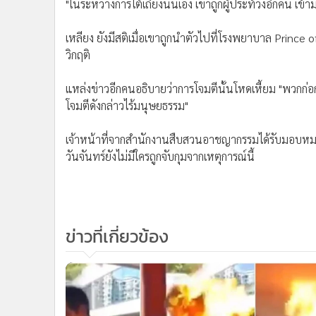
"ในระหว่างการโต้เถียงนั้นเอง เขาถูกผู้ประท้วงอีกคน 
เหลียง ยังมีสติเมื่อเขาถูกนำตัวไปที่โรงพยาบาล Prince 
วิกฤติ
แหล่งข่าวอีกคนอธิบายว่าการโจมตีนั้นโหดเหี้ยม "พวกก่
โจมตีดังกล่าวไร้มนุษยธรรม"
เจ้าหน้าที่จากสำนักงานสืบสวนอาชญากรรมได้รับมอบหมาย
วันจันทร์ยังไม่มีใครถูกจับกุมจากเหตุการณ์นี้
ข่าวที่เกี่ยวข้อง