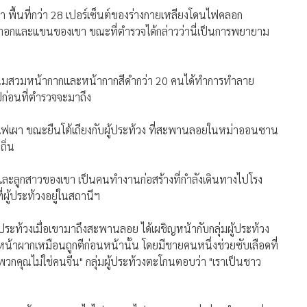
า พื้นที่กว่า 28 เปอร์เซ็นต์ของร่างกายเหลียงโดนไฟคลอก
น้าอกและแขนของเขา ขณะที่ตำรวจได้กล่าวว่านี่เป็นการพยายาม
ู้ชุมนุมสวมหน้ากากและหน้ากากสีดำกว่า 20 คนได้ทำการทำลาย
ปก่อนที่ตำรวจจะมาถึง
ุดไฟเผา ขณะยืนโต้เถียงกับผู้ประท้วง ที่สะพานลอยในหม่าออนซาน
ิ่น
าและลูกสาวของเขา เป็นคนทำงานก่อสร้างที่กำลังเดินทางไปโรง
ู้ประท้วงอยู่ในสถานีฯ
ประท้วงเมื่อเขามาถึงสะพานลอย ได้เผชิญหน้ากับกลุ่มผู้ประท้วง
น้าผากเหมือนถูกตีก่อนหน้านั้น โดยมีชายคนหนึ่งช่วยซับเลือดที่
"พวกคุณไม่ใช่คนจีน" กลุ่มผู้ประท้วงตะโกนตอบว่า "เราเป็นชาว