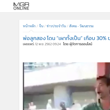
•
หน้าหลัก
•
ทันเหตุการณ์
หน้าหลัก
จีน
ข่าวประจำวัน
สังคม - วัฒนธรรม
•
ภาคใต้
พ่อลูกสอง โดน “เผาทั้งเป็น” เกือบ 30%
•
ภูมิภาค
เผยแพร่:
12 พ.ย. 2562 09:24
โดย: ผู้จัดการออนไลน์
•
Online Section
•
บันเทิง
•
ผู้จัดการรายวัน
•
คอลัมนิสต์
•
ละคร
•
CbizReview
•
Cyber BIZ
•
ผู้จัดกวน
•
Good health & Well-being
•
Green Innovation & SD