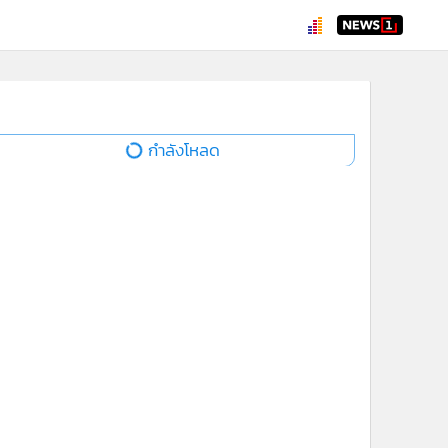
กำลังโหลด