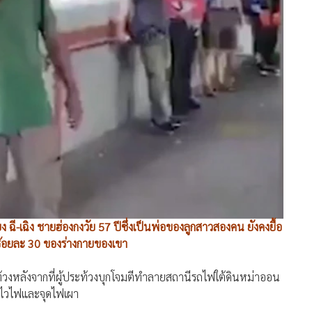
 ฉี-เฉิง ชายฮ่องกงวัย 57 ปีซึ่งเป็นพ่อของลูกสาวสองคน ยังคงยื้อ
ร้อยละ 30 ของร่างกายของเขา
ท้วงหลังจากที่ผู้ประท้วงบุกโจมตีทำลายสถานีรถไฟใต้ดินหม่าออน
วไวไฟและจุดไฟเผา