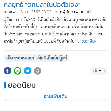
กลยุทธ์ “ตกปลาในบ่อตัวเอง”
•
เกม
เผยแพร่:
13 ส.ค. 2563 23:03
โดย: ผู้จัดการออนไลน์
•
วิทยาศาสตร์
ผู้จัดการรายวัน360- จีเอ็มเอ็มมิวสิค เดินเกมรุกตลาดขายตรง ดึง
•
SMEs
ศิลปินระดับครีมที่มีฐานแฟนคลับหนาแน่น ร่วมตั้งแบรนด์ผลิต
•
หุ้น
สินค้าช่องทางขายตรงแบ่งเปอร์เซนต์ตามตกลง ประเดิม “ต่าย-
•
อินโดจีน
อรทัย” ลุยกลุ่มสกินแคร์ แบรนด์ “ออร่า-ทัย”
รายละเอียด...
•
กองทุนรวม
•
Celeb Online
เอ็ม ขายตรง ออร่า-ทัย จีเอ็มเอ็มกู๊ดส์
•
Factcheck
•
ญี่ปุ่น
790
•
News1
•
Gotomanager
ยอดนิยม
อ่านเพิ่มเติม