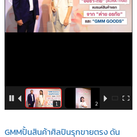
•
Good health & Well-being
•
Green Innovation & SD
•
Management & HR
•
MGR Live
•
Infographic
•
การเมือง
•
ท่องเที่ยว
•
กีฬา
•
ต่างประเทศ
•
Special Scoop
•
เศรษฐกิจ-ธุรกิจ
12
1
2
•
จีน
•
ชุมชน-คุณภาพชีวิต
•
อาชญากรรม
GMMปั้นสินค้าศิลปินรุกขายตรง ดัน
•
Motoring