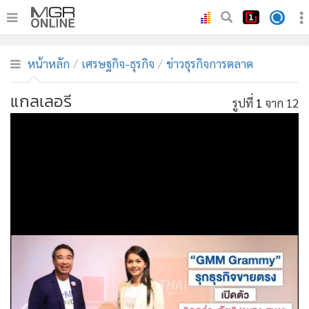
•
หน้าหลัก
หน้าหลัก
เศรษฐกิจ-ธุรกิจ
ข่าวธุรกิจการตลาด
•
ทันเหตุการณ์
•
ภาคใต้
แกลเลอรี
รูปที่
1
จาก 12
•
ภูมิภาค
•
Online Section
•
บันเทิง
•
ผู้จัดการรายวัน
•
คอลัมนิสต์
•
ละคร
•
CbizReview
•
Cyber BIZ
•
ผู้จัดกวน