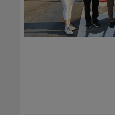
•
อินโดจีน
•
กองทุนรวม
•
Celeb Online
•
Factcheck
•
ญี่ปุ่น
•
News1
•
Gotomanager