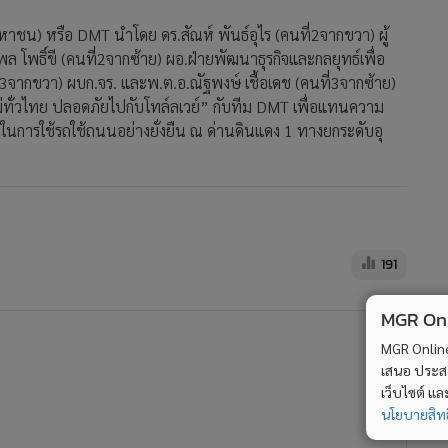
มหาชน) หรือ DMT นำโดย ดร.สัณห์ พันธ์อุไร (คนที่2จากขวา) ผู้
โพธิ์ขี (คนที่2จากซ้าย) ผอ.ฝ่ายพัฒนาธุรกิจและกลยุทธ์เพื่อ
ี่3จากขวา) ผบก.จร. และพ.ต.อ.ณัฐพงษ์ เชื้อเดช (คนที่3จากซ้าย)
ใหม่ทั่วไทย ปลอดภัยไปกับโทล์ลเวย์” กับทีม DMT เพื่อแทนความ
ัยในการใช้รถใช้ถนนอย่างยั่งยืน ณ ด่านดินแดง 1 ทางยกระดับอุ
191
MGR Onli
MGR Online 
เสนอ ประสบก
เว็บไซต์ แ
นโยบายสิทธ