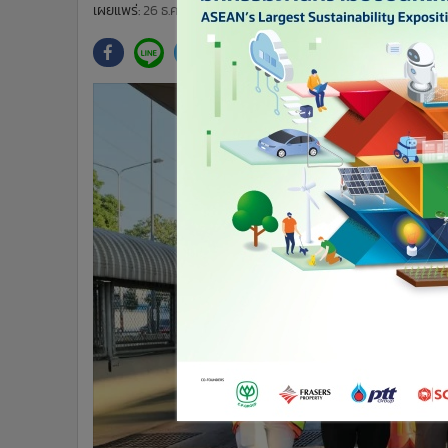
•
Management & HR
เผยแพร่:
26 ธ.ค. 2568 15:28
ปรับปรุง:
26 ธ.ค. 2568 16:58
โดย: 
•
MGR Live
•
Infographic
•
การเมือง
•
ท่องเที่ยว
•
กีฬา
•
ต่างประเทศ
•
Special Scoop
•
เศรษฐกิจ-ธุรกิจ
•
จีน
•
ชุมชน-คุณภาพชีวิต
•
อาชญากรรม
•
Motoring
•
เกม
•
วิทยาศาสตร์
•
SMEs
•
หุ้น