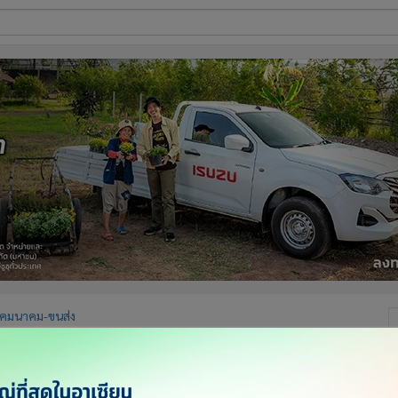
ี่ใช้
ine
้นสูง
คมนาคม-ขนส่ง
งให้ผู้ใช้"ดอนเมืองโทลล์เวย์"เดินทางปลอดภัย