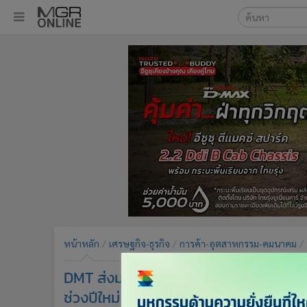
เลือกเครื่องมือท
•
หน้าหลัก
ค้นหา
•
ทันเหตุการณ์
Google
•
ภาคใต้
•
ภูมิภาค
MGR Onl
•
Online Section
ค้นหาขั
•
บันเทิง
•
ผู้จัดการรายวัน
•
คอลัมนิสต์
•
ละคร
•
CbizReview
•
Cyber BIZ
หน้าหลัก
เศรษฐกิจ-ธุรกิจ
การค้า-อุตสาหกรรม-คมนาคม
•
ผู้จัดกวน
DMT ส่งมอบความห่วงใย กับกระเป๋ากันง่ว
•
Good health & Well-being
•
Green Innovation & SD
ช่วงปีใหม่