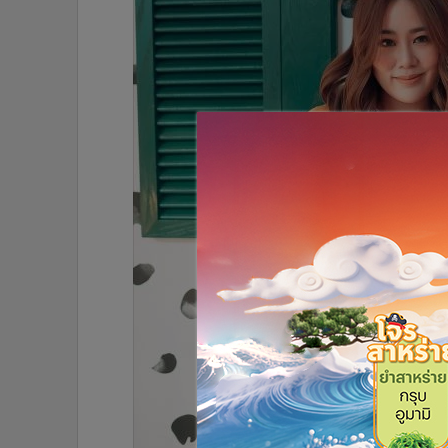
•
อินโดจีน
•
กองทุนรวม
•
Celeb Online
•
Factcheck
•
ญี่ปุ่น
•
News1
•
Gotomanager