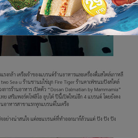
รงกล้า เครือเจ้าของแบรนด์ร้านอาหารและเครื่องดื่มสไตล์เกาหลี
ice two Sea u ร้านชานมไข่มุก Fire Tiger ร้านคาเฟ่ขนมปังสไตล์
่ให้วงการร้านอาหาร เปิดตัว “Dosan Dalmatian by Mammamia”
สริมพอร์ตโฟลิโอ อุบไต๋ ปีนี้เปิดใหม่อีก 4 แบรนด์ โดยยังคง
ดร้านอาหารสาขาแรกทุกแบรนด์ในเครือ
รกิจอย่างน่าสนใจ แต่ละแบรนด์ที่ทำออกมาก็ล้วนแต่ ปัง ปัง ปัง