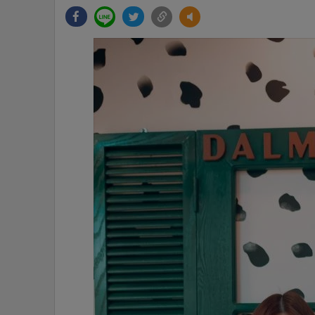
•
Management & HR
•
MGR Live
•
Infographic
•
การเมือง
•
ท่องเที่ยว
•
กีฬา
•
ต่างประเทศ
•
Special Scoop
•
เศรษฐกิจ-ธุรกิจ
•
จีน
•
ชุมชน-คุณภาพชีวิต
•
อาชญากรรม
•
Motoring
•
เกม
•
วิทยาศาสตร์
•
SMEs
•
หุ้น