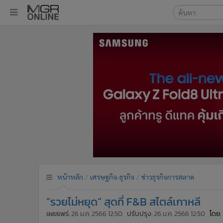
เลือกเครื่องมือท
•
หน้าหลัก
ค้นหา
•
ทันเหตุการณ์
Google
•
ภาคใต้
•
ภูมิภาค
MGR Onl
•
Online Section
ค้นหาขั
•
บันเทิง
•
ผู้จัดการรายวัน
•
คอลัมนิสต์
•
ละคร
•
CbizReview
•
Cyber BIZ
หน้าหลัก
เศรษฐกิจ-ธุรกิจ
ข่าวธุรกิจการตลาด
•
ผู้จัดกวน
“รวยไม่หยุด” สุดที่ F&B สไตล์เกาหลี
•
Good health & Well-being
•
Green Innovation & SD
เผยแพร่:
26 ม.ค. 2566 12:50
ปรับปรุง:
26 ม.ค. 2566 12:50
โดย: