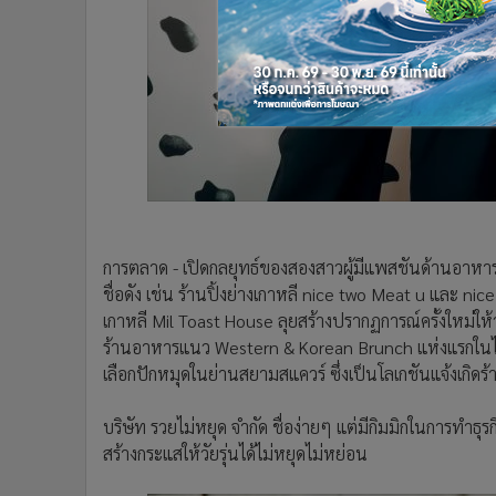
การตลาด - เปิดกลยุทธ์ของสองสาวผู้มีแพสชันด้านอาหารแ
ชื่อดัง เช่น ร้านปิ้งย่างเกาหลี nice two Meat u และ n
เกาหลี Mil Toast House ลุยสร้างปรากฏการณ์ครั้งใหม
ร้านอาหารแนว Western & Korean Brunch แห่งแรกในไทย เ
เลือกปักหมุดในย่านสยามสแควร์ ซึ่งเป็นโลเกชันแจ้งเกิ
บริษัท รวยไม่หยุด จำกัด ชื่อง่ายๆ แต่มีกิมมิกในการทำธุ
สร้างกระแสให้วัยรุ่นได้ไม่หยุดไม่หย่อน