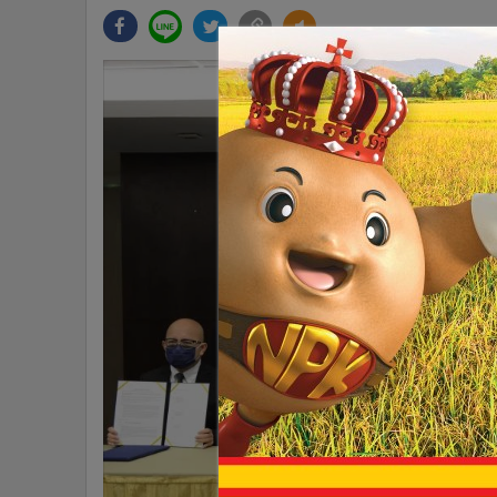
•
Management & HR
•
MGR Live
•
Infographic
•
การเมือง
•
ท่องเที่ยว
•
กีฬา
•
ต่างประเทศ
•
Special Scoop
•
เศรษฐกิจ-ธุรกิจ
•
จีน
•
ชุมชน-คุณภาพชีวิต
•
อาชญากรรม
•
Motoring
•
เกม
•
วิทยาศาสตร์
•
SMEs
•
หุ้น