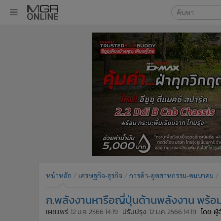
เลือกเครื่องมือท
•
หน้าหลัก
ค้นหา
•
ทันเหตุการณ์
Google
•
ภาคใต้
•
ภูมิภาค
MGR Onl
•
Online Section
ค้นหาขั
•
บันเทิง
•
ผู้จัดการรายวัน
•
คอลัมนิสต์
•
ละคร
•
CbizReview
•
Cyber BIZ
หน้าหลัก
เศรษฐกิจ-ธุรกิจ
การค้า-อุตสาหกรรม-คมนาคม
•
ผู้จัดกวน
ก.พลังงานหารือญี่ปุ่นด้านพลังงาน พร้
•
Good health & Well-being
•
Green Innovation & SD
เผยแพร่:
12 ม.ค. 2566 14:19
ปรับปรุง:
12 ม.ค. 2566 14:19
โดย: ผู