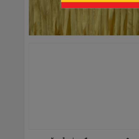
•
อินโดจีน
•
กองทุนรวม
•
Celeb Online
•
Factcheck
•
ญี่ปุ่น
•
News1
•
Gotomanager