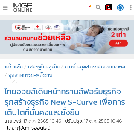
•
หน้าหลัก
•
ทันเหตุการณ์
•
ภาคใต้
•
ภูมิภาค
•
Online Section
หน้าหลัก
เศรษฐกิจ-ธุรกิจ
การค้า-อุตสาหกรรม-คมนาคม
•
บันเทิง
อุตสาหกรรม-พลังงาน
•
ผู้จัดการรายวัน
•
คอลัมนิสต์
ไทยออยล์เดินหน้าทรานส์ฟอร์มธุรกิจ
•
ละคร
รุกสร้างธุรกิจ New S-Curve เพื่อการ
•
CbizReview
เติบโตที่มั่นคงและยั่งยืน
•
Cyber BIZ
เผยแพร่:
17 ต.ค. 2565 10:46
ปรับปรุง:
17 ต.ค. 2565 10:46
•
ผู้จัดกวน
โดย: ผู้จัดการออนไลน์