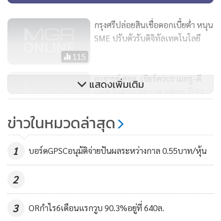
and Storage : CCUS)
กรุงศรีปล่อยสินเชื่อดอกเบี้ยต่ำ หนุน
ทั้งหมดนี้ไม่เพียงจะเป็นผลดีต่อไทยออยล์เองในด้านของการ
SME ปรับตัวรับดิจิทัลเทคโนโลยี
เสริมแกร่งให้กับธุรกิจหลัก แต่ในเชิงสังคมก็จะได้รับประโยชน์
115
ด้วย ทั้งในแง่ของพลังงานสะอาดที่เป็นมิตรต่อสิ่งแวดล้อม ตลอด
จนความสะดวกสบายในด้านการเดินทางและขนส่ง
อาจารย์ สจล. เชียร์ควบรวมทรู-ดี
แสดงเพิ่มเติม
แทค อิงตามประกาศ กสทช. ปี 61
ในส่วนของ Corporate Venture ไทยออยล์ได้จัดตั้งบริษัท ท็อป
265
ข่าวในหมวดล่าสุด
เว็นเจอร์ส จำกัด (TOP Ventures) เพื่อร่วมลงทุนใน Start-ups ที่
น่าสนใจทั่วโลก โดยโฟกัสใน 3 กรอบธุรกิจ ได้แก่ เทคโนโลยีเพื่อ
CWT พร้อมลุยผลิตเชื้อเพลิงขยะ
RDF
สิ่งแวดล้อม และพัฒนาคุณภาพชีวิตมนุษย์ (Sustainability
1
บอร์ดGPSCอนุมัติจ่ายปันผลระหว่างกาล 0.55บาท/หุ้น
Technology) เทคโนโลยีด้านพลังงานทางเลือก (Hydrocarbon
508
Disruption Technology) และเทคโนโลยีเพื่อเพิ่มสมรรถนะด้าน
2
การผลิต การบริหารจัดการ และเทคโนโลยีภายในโรงกลั่นเพื่อ
ต่อยอดเป็นสินค้าและบริการให้กับโรงงานอุตสาหกรรมอื่นใน
3
ORกำไร6เดือนแรกวูบ 90.3%อยู่ที่ 640ล.
อนาคต (Manufacturing Technology) ซึ่งในปัจจุบันไทยออยล์