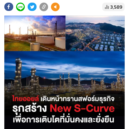
•
Good health & Well-being
3,589
•
Green Innovation & SD
•
Management & HR
•
MGR Live
•
Infographic
•
การเมือง
•
ท่องเที่ยว
•
กีฬา
•
ต่างประเทศ
•
Special Scoop
•
เศรษฐกิจ-ธุรกิจ
•
จีน
•
ชุมชน-คุณภาพชีวิต
•
อาชญากรรม
•
Motoring