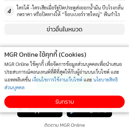
ได้มีการลงทุน Start-up จำนวน 5 บริษัท ได้แก่
ใครได้ -ใครเสียเมื่อรัฐปิดประตูส่งออกน้ำมัน บีบโรงกลั่น
4
กดราคา หรือปิดทางให้ “จ็อบเบอร์รายใหญ่” ฟันกำไร
• บริษัท UnaBiz ผู้ออกแบบและให้บริการครบวงจรสำหรับ
ข่าวอื่นในหมวด
ผลิตภัณฑ์ Internet of Things (IoT)
• บริษัท Versogen ผู้พัฒนาเทคโนโลยี Anion Exchange
MGR Online ใช้คุกกี้ (Cookies)
Membrane (AEM) สำหรับการผลิต Green Hydrogen
MGR Online ใช้คุกกี้ เพื่อจัดการข้อมูลส่วนบุคคลเพื่อนำเสนอ
ติดตามข่าวสารผ่านทาง LINE
ประสบการณ์คอนเทนต์ที่ดีที่สุดให้กับผู้อ่านบนเว็บไซต์ และ
• บริษัท Ground Positioning Radar (GPR) ผู้พัฒนาเทคโนโลยี
แอพพลิเคชั่น
เงื่อนไขการใช้งานเว็บไซต์
และ
นโยบายสิทธิ
ระบุตำแหน่งสำหรับรถยนต์ไร้คนขับ
ส่วนบุคคล
MGR Online Application
• บริษัท Mineed ผู้พัฒนาเทคโนโลยี Detachable &
รับทราบ
Dissolvable Microneedle สำหรับการใช้งานในด้านเครื่องสำอาง
และยา
ติดตาม MGR Online