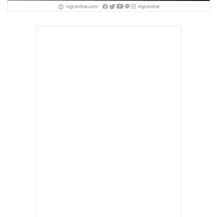
•
เกม
•
วิทยาศาสตร์
•
SMEs
•
หุ้น
•
อินโดจีน
•
กองทุนรวม
•
Celeb Online
•
Factcheck
•
ญี่ปุ่น
•
News1
•
Gotomanager