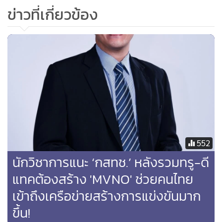
ข่าวที่เกี่ยวข้อง
ธุรกิจชีวภาพ เช่น โครงการผลิตน้ำมันเชื้อเพลิงอากาศยาน
ชีวภาพ (Bio-Jet), โครงการชีวเคมี (Biochemicals), โครงการ
552
ผลิตพลาสติกชีวภาพ (Bioplastics)
2. New Energy and
นักวิชาการแนะ ‘กสทช.’ หลังรวมทรู-ดี
Mobility:
ธุรกิจเทคโนโลยีพลังงานรูปแบบใหม่ การเดินทางและ
แทคต้องสร้าง 'MVNO' ช่วยคนไทย
การขนส่ง เช่น โครงการผลิต “ไฮโดรเจนสีเขียว” ความบริสุทธิ์สูง
เข้าถึงเครือข่ายสร้างการแข่งขันมาก
(Green Hydrogen) และเทคโนโลยีการดักจับ และการใช้
ขึ้น!
ประโยชน์และกักเก็บคาร์บอน (Carbon Capture, Utilization