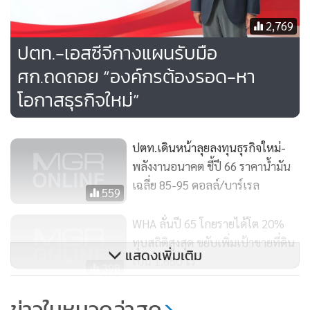
2,769
ปตท.-เอสซีจีกางแผนรับมือ
ศก.ถดถอย “องค์กรต้องรอด-หา
โอกาสธุรกิจใหม่”
ปตท.เดินหน้าลุยลงทุนธุรกิจใหม่-
โดยภายในงานจะมีเวทีสัมมนา ธีม “Hands on Technology,
พลังงานอนาคต ชี้ปี 66 ราคาน้ำมัน
Innovative Industrial Solutions” แบ่งเป็น 2 เวทีหลักด้วยกัน
เฉลี่ย 85-95 ดอลล์/บาร์เรล
559
คือ เวที “Thai Intralogistics 4.0 Forum” หรือ “Orange
Forum” เนื้อหาภาพรวมอุตสาหกรรมฯ เจาะเทรนด์เทคโนโลยี
WHA ลั่นปี 65 โกยรายได้โต 20%
ทุบสถิติสูงสุด ขยับเพิ่มเป้าขายที่ดิน
ล่าสุด ที่มีส่วนช่วยในคลังสินค้าตลอดจนส่งผลต่อการขับเคลื่อน
แสดงเพิ่มเติม
เป็น 1,650 ไร่
ทางเศรษฐกิจ และเวที “Intralogistics Solutions Forum” หรือ
398
“Blue Forum” เนื้อหาเชิงลึก โซลูชันการจัดการและแก้ไข
CIBA DPU ร่วม สอวช.และภาคีเครือ
ข่าวในหมวดล่าสุด
ปัญหาต่างๆ เป็นต้น