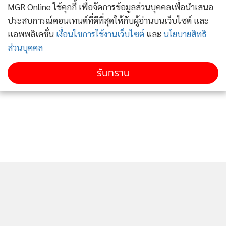
นำเสนอธุรกิจ รวมถึงเป็นตัวกลางในการรวบรวมเครือข่ายใน
MGR Online ใช้คุกกี้ เพื่อจัดการข้อมูลส่วนบุคคลเพื่อนำเสนอ
อุตสาหกรรมโลจิสติกส์และอินทราโลจิสติกส์จากทั่วโลก ซึ่งนับว่า
ประสบการณ์คอนเทนต์ที่ดีที่สุดให้กับผู้อ่านบนเว็บไซต์ และ
เป็นกุญแจสำคัญที่จะประตูสู่การลงทุนในเอเชียตะวันออกเฉียง
แอพพลิเคชั่น
เงื่อนไขการใช้งานเว็บไซต์
และ
นโยบายสิทธิ
ใต้ คาดว่ามีมูลค่าการซื้อขายในการเจรจาทางธุรกิจไม่ต่ำกว่า 400
ส่วนบุคคล
- 1,000 ล้านบาท” นายภูษิต กล่าว
รับทราบ