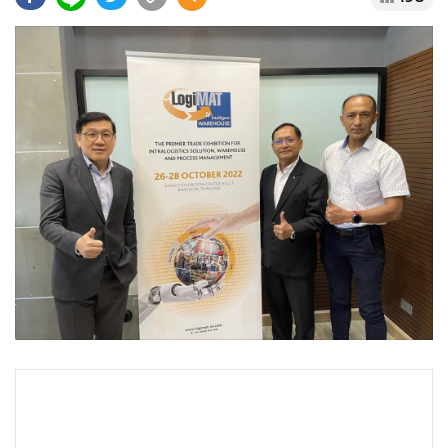
•
Good health & Well-being
•
Green Innovation & SD
•
Management & HR
•
MGR Live
•
Infographic
•
การเมือง
•
ท่องเที่ยว
•
กีฬา
•
ต่างประเทศ
•
Special Scoop
•
เศรษฐกิจ-ธุรกิจ
•
จีน
•
ชุมชน-คุณภาพชีวิต
•
อาชญากรรม
•
Motoring