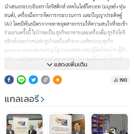
นำเสนอระบบอินทราโลจิสติกส์ เทคโนโลยีโคบอท (มนุษย์+หุ่น
ยนต์), เครื่องมือการจัดการกระบวนการ และปัญญาประดิษฐ์
(AI) โดยมีพันธมิตรจากหลายอุตสาหกรรมให้ความสนใจที่จะเข้า
ร่วมงานครั้งนี้ ไม่ว่าจะเป็น ธุรกิจอาหารและเครื่องดื่ม ธุรกิจโลจิ
สติกส์และการขนส่ง ธุรกิจเครื่องสำอาง เภสัชกรรม ธุรกิจ
process manufacturing รัฐบาลและสมาคม ผู้จัดจำหน่าย ผู้ค้า
ปลีก รวมถึงอุตสาหกรรมวิทยาศาสตร์ อย่างเคมีภัณฑ์ บิ๊กเดต้า
แสดงเพิ่มเติม
(big data) และปัญญาประดิษฐ์ (AI) รวมกว่า 80 ราย คาดว่าจะ
ดึงดูดผู้เข้าเข้าชมงานกว่า 5,000 ราย
190
แกลเลอรี
+3