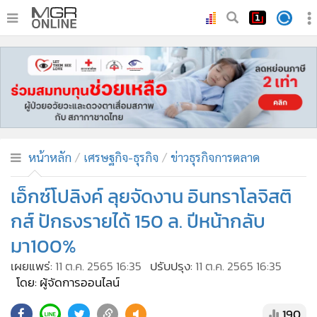
•
หน้าหลัก
•
ทันเหตุการณ์
•
ภาคใต้
•
ภูมิภาค
•
Online Section
หน้าหลัก
เศรษฐกิจ-ธุรกิจ
ข่าวธุรกิจการตลาด
•
บันเทิง
•
ผู้จัดการรายวัน
เอ็กซ์โปลิงค์ ลุยจัดงาน อินทราโลจิสติ
•
คอลัมนิสต์
กส์ ปักธงรายได้ 150 ล. ปีหน้ากลับ
•
ละคร
มา100%
•
CbizReview
เผยแพร่:
11 ต.ค. 2565 16:35
ปรับปรุง:
11 ต.ค. 2565 16:35
•
Cyber BIZ
โดย: ผู้จัดการออนไลน์
•
ผู้จัดกวน
190