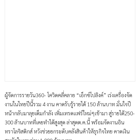
•
เกม
•
วิทยาศาสตร์
•
SMEs
•
หุ้น
•
อินโดจีน
•
กองทุนรวม
•
Celeb Online
•
Factcheck
•
ญี่ปุ่น
•
News1
ผู้จัดการรายวัน360- โควิดคลี่คลาย “เอ็กซ์โปลิงค์” เร่งเครื่องจัด
•
Gotomanager
งานในไทยปีนี้รวม 4 งาน คาดรับรู้รายได้ 150 ล้านบาท มั่นใจปี
หน้ากลับมาลุยเต็มกำลัง เพิ่มเทรดแฟร์ใหม่ๆเข้ามา สู่รายได้250-
300 ล้านบาทที่เคยทำได้สูงสุด ล่าสุดต.ค.นี้ พร้อมจัดงานอิน
ทราโลจิสติกส์ หวังช่วยยกระดับคลังสินค้าให้ธุรกิจไทย คาดเงิน