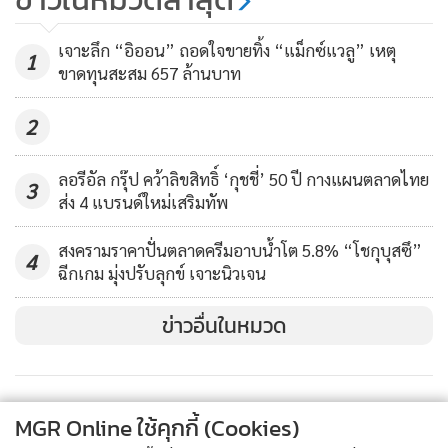
ข่าย หนุน “E-Logistics” Upskill
เทียบเท่าระดับสากล ดันไทยสู่ Hub
62
เจาะลึก “อิออน” ถอดใจขายทิ้ง “แม็กซ์แวลู” เหตุ
1
ขนส่งอาเซียน
ขาดทุนสะสม 657 ล้านบาท
2
ลอรีอัล กรุ๊ป คว้าลิขสิทธิ์ ‘กุชชี่’ 50 ปี กางแผนตลาดไทย
3
ส่ง 4 แบรนด์ใหม่เสริมทัพ
สงครามราคาปั่นตลาดครีมอาบน้ำโต 5.8% “โชกุบุสซึ”
4
ฉีกเกม มุ่งปรับลุกข์ เจาะนิวเจน
ข่าวอื่นในหมวด
“การจัดงาน LogiMAT | Intelligent Warehouse 2022ในครั้งนี้
พร้อมส่งเสริมผู้ประกอบการ ด้วยการมอบแพลตฟอร์มและพื้นที่
MGR Online ใช้คุกกี้ (Cookies)