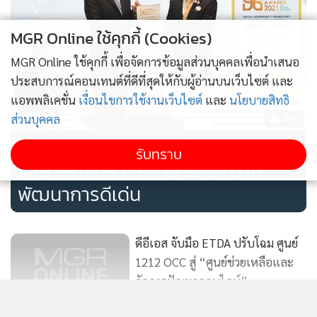
MGR Online ใช้คุกกี้ (Cookies)
MGR Online ใช้คุกกี้ เพื่อจัดการข้อมูลส่วนบุคคลเพื่อนำเสนอ
ประสบการณ์คอนเทนต์ที่ดีที่สุดให้กับผู้อ่านบนเว็บไซต์ และ
แอพพลิเคชั่น
เงื่อนไขการใช้งานเว็บไซต์
และ
นโยบายสิทธิ
490
ส่วนบุคคล
กรมทางหลวงชนบทคว้ารางวัล
รับทราบ
รัฐบาลดิจิทัล ประจำปี 2564 ด้าน
พัฒนาการดีเด่น
ดีอีเอส จับมือ ETDA ปรับโฉม ศูนย์
1212 OCC สู่ “ศูนย์ช่วยเหลือและ
จัดการปัญหาออนไลน์”
265