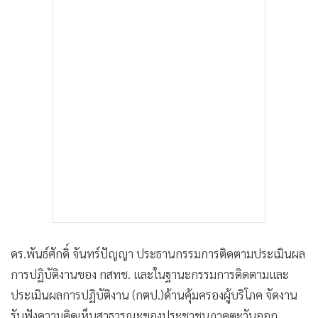
ดร.พันธ์​ศักดิ์​ จันทร์​ปัญญา​ ประธาน​กรรมการ​ติดตาม​ประเมินผล​
การปฏิบัติ​งาน​ของ​ กส​ทช.​ และในฐานะกรรมการติดตามและ
ประเมินผลการปฏิบัติงาน (กตป.)ด้านคุ้มครองผู้บริโภค จัดงาน​
รับฟัง​ความคิดเห็น​สาธารณะ​ของ​ประชาชน​ภาค​ตะวันออก​