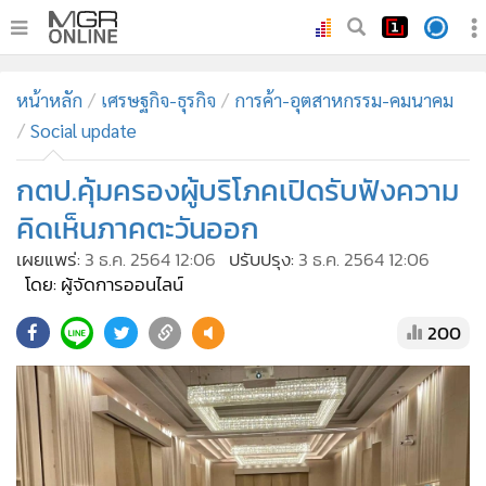
•
หน้าหลัก
หน้าหลัก
เศรษฐกิจ-ธุรกิจ
การค้า-อุตสาหกรรม-คมนาคม
•
ทันเหตุการณ์
Social update
•
ภาคใต้
กตป.คุ้มครองผู้บริโภคเปิดรับฟังความ
•
ภูมิภาค
•
Online Section
คิดเห็นภาคตะวันออก
•
บันเทิง
เผยแพร่:
3 ธ.ค. 2564 12:06
ปรับปรุง:
3 ธ.ค. 2564 12:06
โดย: ผู้จัดการออนไลน์
•
ผู้จัดการรายวัน
•
คอลัมนิสต์
200
•
ละคร
•
CbizReview
•
Cyber BIZ
•
ผู้จัดกวน