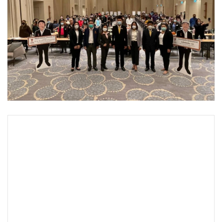
•
Good health & Well-being
•
Green Innovation & SD
•
Management & HR
•
MGR Live
•
Infographic
•
การเมือง
•
ท่องเที่ยว
•
กีฬา
•
ต่างประเทศ
•
Special Scoop
•
เศรษฐกิจ-ธุรกิจ
•
จีน
•
ชุมชน-คุณภาพชีวิต
•
อาชญากรรม
•
Motoring