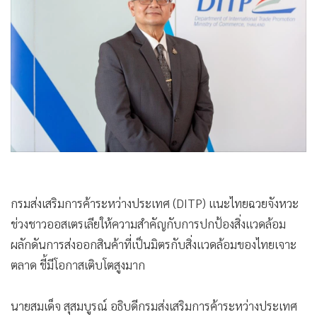
•
Good health & Well-being
•
Green Innovation & SD
•
Management & HR
•
MGR Live
•
Infographic
•
การเมือง
•
ท่องเที่ยว
•
กีฬา
•
ต่างประเทศ
•
Special Scoop
กรมส่งเสริมการค้าระหว่างประเทศ (DITP) แนะไทยฉวยจังหวะ
•
เศรษฐกิจ-ธุรกิจ
ช่วงชาวออสเตรเลียให้ความสำคัญกับการปกป้องสิ่งแวดล้อม
•
จีน
ผลักดันการส่งออกสินค้าที่เป็นมิตรกับสิ่งแวดล้อมของไทยเจาะ
•
ชุมชน-คุณภาพชีวิต
ตลาด ชี้มีโอกาสเติบโตสูงมาก
•
อาชญากรรม
นายสมเด็จ สุสมบูรณ์ อธิบดีกรมส่งเสริมการค้าระหว่างประเทศ
•
Motoring