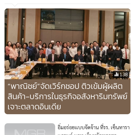
138
“พาณิชย์”จัดเวิร์กชอป ติวเข้มผู้ผลิต
สินค้า-บริการในธุรกิจอสังหาริมทรัพย์
เจาะตลาดอินเดีย
อิ่มอร่อยแบบจัดจ้าน ที่รร. เซ็นทารา