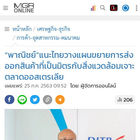
•
หน้าหลัก
หน้าหลัก
เศรษฐกิจ-ธุรกิจ
•
ทันเหตุการณ์
การค้า-อุตสาหกรรม-คมนาคม
•
ภาคใต้
“พาณิชย์”แนะไทยวางแผนขยายการส่ง
•
ภูมิภาค
•
Online Section
ออกสินค้าที่เป็นมิตรกับสิ่งแวดล้อมเจาะ
•
บันเทิง
ตลาดออสเตรเลีย
•
ผู้จัดการรายวัน
เผยแพร่:
25 ก.ค. 2563 09:52
โดย: ผู้จัดการออนไลน์
•
คอลัมนิสต์
206
•
ละคร
•
CbizReview
•
Cyber BIZ
•
ผู้จัดกวน