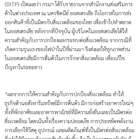
(DITP) เปิดเผยว่า กรมฯ ได้รับรายงานจากสำนักงานส่งเสริมการ
•
เกม
ค้าในต่างประเทศ ณ นครซิดนีย์ ออสเตรเลีย ถึงโอกาสในการส่ง
•
วิทยาศาสตร์
ออกสินค้าที่เป็นมิตรกับสิ่งแวดล้อมของไทย เพื่อเข้าไปทำตลาด
•
SMEs
ในออสเตรเลีย หลังจากที่ปัจจุบัน ผู้บริโภคในออสเตรเลียได้ให้
•
หุ้น
ความสำคัญกับการปกป้องผลกระทบต่อสิ่งแวดล้อม จากกรณีที่
•
อินโดจีน
เกิดความรุนแรงของไฟป่าในปีที่ผ่านมา จึงส่งผลให้ทุกภาคส่วน
•
กองทุนรวม
ในออสเตรเลียมีการตื่นตัวในการรักษาสิ่งแวดล้อม เพื่อแก้ไข
•
Celeb Online
ปัญหาในระยะยาว
•
Factcheck
•
ญี่ปุ่น
•
News1
“ผลจากการให้ความสำคัญกับการปกป้องสิ่งแวดล้อม ทำให้
•
Gotomanager
ธุรกิจด้านอสังหาริมทรัพย์มีการตื่นตัว มีการก่อสร้างอาคารใหม่ๆ
ทั้งที่พักอาศัยและอาคารพาณิชย์ที่มีความยั่งยืนและเป็นมิตรต่อ
สิ่งแวดล้อม โดยเน้นทั้งเรื่องความปลอดภัย การประหยัดพลังงาน
การเลือกใช้วัสดุ อุปกรณ์ และผลิตภัณฑ์ที่เป็นมิตรต่อสิ่งแวดล้อม
ซึ่งทำให้มีความต้องการสินค้าเพิ่มขึ้น จึงเป็นโอกาสของผู้ผลิต ผู้