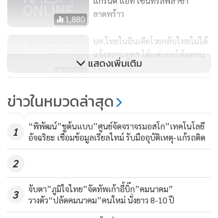
แกรนด์ แอท เซ็นทรัลพลาซา
ลาดพร้าว
1,880
นศ.ไทยในอินเดียโวยกลับไทยไม่ได้
แจ้งสถานทูตฯ ได้แค่บอกให้อดทน
แสดงเพิ่มเติม
รอ
3,454
สาธุ!!กาฬสินธุ์แจกข้าวห่อใบบัววิถี
ข่าวในหมวดล่าสุด
ธรรมเพื่อสุขภาพไร้สารพิษสู้ภัยโค
วิด
367
“พิพัฒน์”ชูต้นแบบ”ศูนย์จัดจราจรมอสโก”เทคโนโลยี
1
อัจฉริยะ เชื่อมข้อมูลเรียลไทม์ รับมืออุบัติเหตุ-แก้รถติด
2
จับตา”ภูมิใจไทย”จัดทัพเก้าอี้บิ๊ก”คมนาคม”
3
วางตัว“ปลัดคมนาคม”คนใหม่ นั่งยาว 8-10 ปี