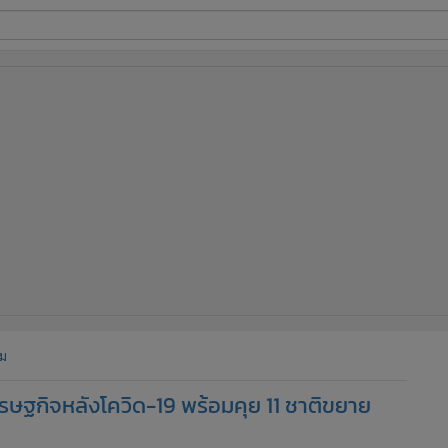
ี่ใช้
ine
้นสูง
ม
เศรษฐกิจหลังโควิด-19 พร้อมคุย 11 ชาติขยาย