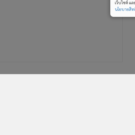
เว็บไซต์ แ
นโยบายสิทธ
ภูมิหลังกลไกความร่วมมืออาเซียน
บวกจีน-ญี่ปุ่น-เกาหลีใต้ (10+3)
1,827
สรุปภาวะตลาดหุ้น น้ำมัน ทองคำ
และตลาดเงินต่างประเทศ