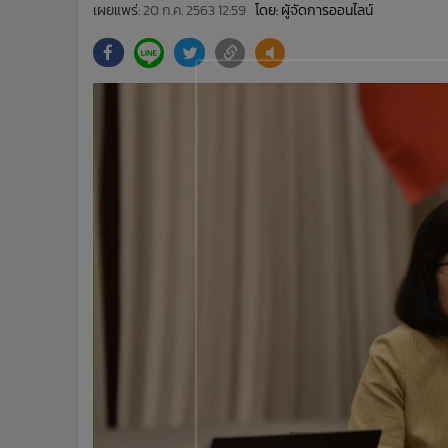
•
Management & HR
เผยแพร่:
20 ก.ค. 2563 12:59
โดย: ผู้จัดการออนไลน์
•
MGR Live
•
Infographic
•
การเมือง
•
ท่องเที่ยว
•
กีฬา
•
ต่างประเทศ
•
Special Scoop
•
เศรษฐกิจ-ธุรกิจ
•
จีน
•
ชุมชน-คุณภาพชีวิต
•
อาชญากรรม
•
Motoring
•
เกม
•
วิทยาศาสตร์
•
SMEs
•
หุ้น