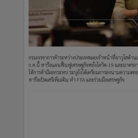
•
อินโดจีน
•
กองทุนรวม
•
Celeb Online
•
Factcheck
•
ญี่ปุ่น
•
News1
•
Gotomanager
กรมเจรจาการค้าระหว่างประเทศเผยเจ้าหน้าที่อาวุโสด้า
ก.ค.นี้ หารือแผนฟื้นฟูเศรษฐกิจหลังโควิด-19 และมาตร
ให้การค้ามีผลกระทบ ระบุยังได้เตรียมการลงนามความตกล
หารือเปิดเสรีเพิ่มเติม ทำ FTA และร่วมมือเศรษฐกิจ