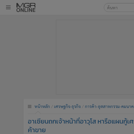
เลือกเครื่องมือท
•
หน้าหลัก
ค้นหา
•
ทันเหตุการณ์
Google
•
ภาคใต้
•
ภูมิภาค
MGR Onl
•
Online Section
ค้นหาขั
•
บันเทิง
•
ผู้จัดการรายวัน
•
คอลัมนิสต์
•
ละคร
•
CbizReview
•
Cyber BIZ
หน้าหลัก
เศรษฐกิจ-ธุรกิจ
การค้า-อุตสาหกรรม-คมนาค
•
ผู้จัดกวน
อาเซียนถกเจ้าหน้าที่อาวุโส หารือแผนกู้
•
Good health & Well-being
•
Green Innovation & SD
ค้าขาย