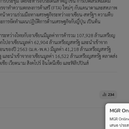
ารประชุม โดยจะหารือประเด็นสำคัญ เช่น การเปิดเสรีเพิ่มเติม
การเจรจาทำความตกลงการค้าเสรี (FTA) ใหม่ๆ กับแคนาดาและสหภาพ
มคืบหน้าความร่วมมือทางเศรษฐกิจระหว่างอาเซียน-สหรัฐฯ ความคืบ
ารจัดทำแผนปฏิบัติการด้านเศรษฐกิจกับญี่ปุ่น เป็นต้น
ค้าระหว่างไทยกับอาเซียนมีมูลค่าการค้ารวม 107,928 ล้านเหรียญ
ออกไปอาเซียนมูลค่า 62,904 ล้านเหรียญสหรัฐ และนำเข้าจาก
ือนของปี 2563 (ม.ค.-พ.ค.) มีมูลค่า 41,218 ล้านเหรียญสหรัฐ
ฐ และนำเข้าจากอาเซียนมูลค่า 16,522 ล้านเหรียญสหรัฐ ตลาดส่ง
ีย เวียดนาม สิงคโปร์ อินโดนีเซีย และฟิลิปปินส์
234
MGR Onli
MGR Online 
เสนอ ประสบก