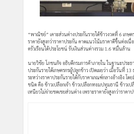
•
อินโดจีน
•
กองทุนรวม
•
Celeb Online
•
Factcheck
“พาณิชย์” เคาะส่วนต่างประกันรายได้ข้าวงวดที่ 6 เกษตรกรผ
•
ญี่ปุ่น
ราคายังสูงกว่าราคาประกัน คาดแนวโน้มราคาดีขึ้นต่อเนื่
•
News1
ครัวเรือนได้ประโยชน์ รับเงินส่วนต่างรวม 1.6 หมื่นล้าน
•
Gotomanager
นายวิชัย โภชนกิจ อธิบดีกรมการค้าภายใน ในฐานะประธ
ประกันรายได้เกษตรกรผู้ปลูกข้าว เปิดเผยว่า เมื่อวันที
ระหว่างราคาประกันรายได้กับราคาเกณฑ์กลางอ้างอิง โดยมีม
ชนิด คือ ข้าวเปลือกเจ้า ข้าวเปลือกหอมปทุมธานี ข้าวเ
เหนียวไม่จ่ายชดเชยส่วนต่าง เพราะราคายังสูงกว่าราคาป
สำหรับการชดเชยส่วนต่าง เกษตรกรที่แจ้งเก็บเกี่ยวระหว่า
ข้าวเปลือกเจ้า ตันละ 2,364.29 บาท, ข้าวเปลือกหอมป
บาท และข้าวเปลือกหอมมะลินอกพื้นที่ ตันละ 377.92 