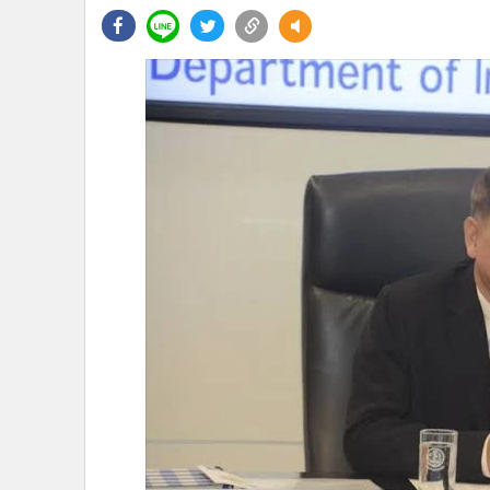
•
Management & HR
•
MGR Live
•
Infographic
•
การเมือง
•
ท่องเที่ยว
•
กีฬา
•
ต่างประเทศ
•
Special Scoop
•
เศรษฐกิจ-ธุรกิจ
•
จีน
•
ชุมชน-คุณภาพชีวิต
•
อาชญากรรม
•
Motoring
•
เกม
•
วิทยาศาสตร์
•
SMEs
•
หุ้น