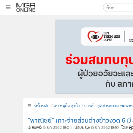
เลือกเครื่องมือท
•
หน้าหลัก
ค้นหา
•
ทันเหตุการณ์
Google
•
ภาคใต้
•
ภูมิภาค
MGR Onl
•
Online Section
ค้นหาขั
•
บันเทิง
•
ผู้จัดการรายวัน
•
คอลัมนิสต์
•
ละคร
•
CbizReview
•
Cyber BIZ
หน้าหลัก
เศรษฐกิจ-ธุรกิจ
การค้า-อุตสาหกรรม-คมนาค
•
ผู้จัดกวน
“พาณิชย์” เคาะจ่ายส่วนต่างข้าวงวด 6 มี 4
•
Good health & Well-being
•
Green Innovation & SD
เผยแพร่:
15 ธ.ค. 2562 18:04
ปรับปรุง:
15 ธ.ค. 2562 18:10
โดย: ผ