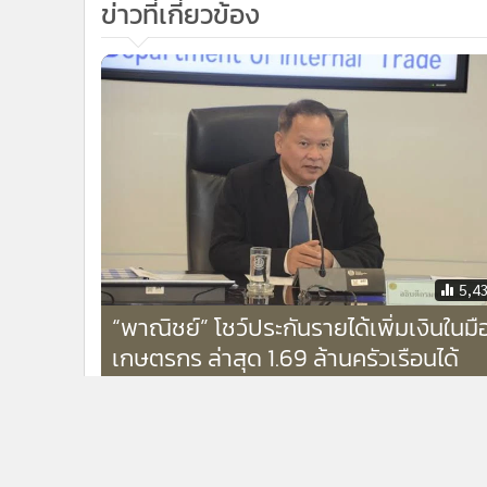
“พาณิชย์” โชว์ประกันรายได้เพิ่มเงินในมื
เกษตรกร ล่าสุด 1.69 ล้านครัวเรือนได้
ประโยชน์
ข่าวในหมวดล่าสุด
ผู้เข้าอบรม บสส.4 ลงพื้นที่ทำ CSR ส่งต่อความห่วงใยแก่ผ
1
ไร้บ้านบ้านอิ่มใจ
แนะประชาชน ชอปสินค้าเทศกาล 8 เดือน 8 ต้องเช็ก 4 
3
ป้องกันเจอของปลอม
ข่า