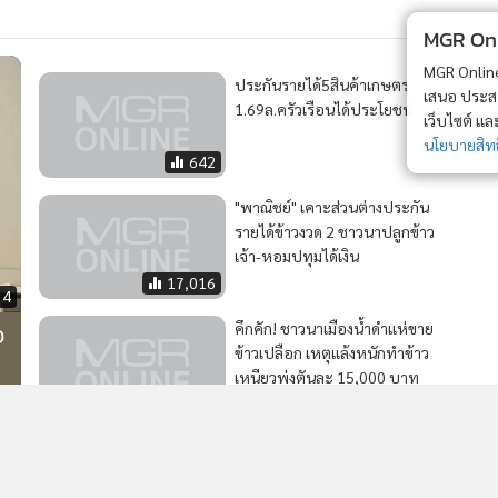
อ
คึกคัก! ชาวนาเมืองน้ำดำแห่ขาย
MGR Onli
ข้าวเปลือก เหตุแล้งหนักทำข้าว
เหนียวพุ่งตันละ 15,000 บาท
MGR Online 
3,288
เสนอ ประสบก
เว็บไซต์ แ
นโยบายสิทธ
ู้
2
ข้อ
7-Eleven เปิดตัวคอลเลกชันสุดเอ็กซ์คลูซีฟ พรีออร์เดอร์
4
วันนี้ถึง 12 ส.ค.
วอื่นในหมวด