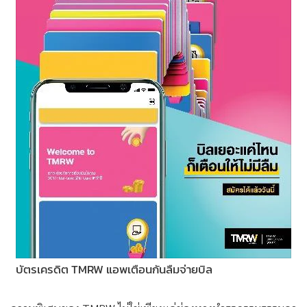
บัตรเครดิต TMRW แอพเตือนกันลืมจ่ายบิล