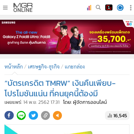
•
หน้าหลัก
•
ทันเหตุการณ์
•
ภาคใต้
•
ภูมิภาค
•
Online Section
หน้าหลัก
เศรษฐกิจ-ธุรกิจ
แกะกล่อง
•
บันเทิง
•
ผู้จัดการรายวัน
“บัตรเครดิต TMRW” เงินคืนเพียบ-
•
คอลัมนิสต์
โปรโมชันแน่น ที่คนยุคนี้ต้องมี
•
ละคร
เผยแพร่:
14 พ.ย. 2562 17:31
โดย: ผู้จัดการออนไลน์
•
CbizReview
16,545
•
Cyber BIZ
•
ผู้จัดกวน