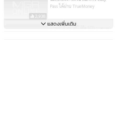
Pass ได้ผ่าน TrueMoney
ไม่ว่าจะดินเนอร์กับคนรู้ใจ ช้อปปิ้งไอเท็มใหม่ที่ต้องมีในห้างฯ
2,938
หรือจะออกไปเที่ยวค้นหาประสบการณ์ใหม่ ๆ ก็ได้รับเงินคืน
แสดงเพิ่มเติม
2% ในหมวดร้านอาหาร ห้างสรรพสินค้า และท่องเที่ยว ส่วน
เศษเงินในบัญชีไม่ถึง 100 บาท เอา
หมวดอื่น ๆ ยังได้รับเครดิตเงินคืน 1%
ไปทำอะไรดี?
9,968
ที่พิเศษก็คือ เมื่อใช้บัญชี TMRW ทำภารกิจให้สำเร็จในแต่ละ
เมเจอร์อ่วม! แห่จองตั๋วดูหนัง 25
เดือน แค่ โอนเงิน 2 รายการ จ่ายบิล 2 รายการ ผ่านบัญชี
บาท ระบบโควตาเว็บ-แอปฯ ล่ม รอ
TMRW Everyday ก็รับเครดิตเงินคืนเพิ่มขึ้นเป็นสูงถึง 3% ตาม
ลุ้นหน้าโรงแทน
ไลฟ์สไตล์ที่เลือกได้เอง 3 หมวด จากทั้งหมด 8 หมวด
24,127
และ 3 หมวดที่เลือกรับเครดิตเงินคืนได้เอง ยังสามารถปรับ
เปลี่ยนได้ตามไลฟ์สไตล์ที่ผู้ถือบัตรต้องการ 1 ครั้งต่อเดือน ผ่าน
TMRW Application โดยสามารถทำรายการได้ภายในเดือนถัด
ไป หลังทำภารกิจสำเร็จ