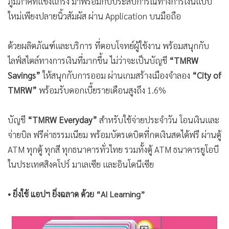
ภูมิภาคที่แข็งแกร่ง มาพร้อมกับประสบการณ์ทางการเงินแบบ
•
เกม
ใหม่เพียงปลายนิ้วสัมผัส ผ่าน Application บนมือถือ
•
วิทยาศาสตร์
•
SMEs
ด้วยผลิตภัณฑ์และบริการ ที่ตอบโจทย์ผู้ใช้งาน พร้อมสนุกกับ
•
หุ้น
ไลฟ์สไตล์ทางการเงินที่มากขึ้น ไม่ว่าจะเป็นบัญชี
“TMRW
•
อินโดจีน
Savings”
ให้สนุกกับการออม ผ่านเกมสร้างเมืองจำลอง
“City of
•
กองทุนรวม
TMRW”
พร้อมรับดอกเบี้ยรายเดือนสูงถึง 1.6%
•
Celeb Online
บัญชี
“TMRW Everyday”
สำหรับใช้จ่ายประจำวัน โอนเงินและ
•
Factcheck
จ่ายบิล ฟรีค่าธรรมเนียม พร้อมบัตรเดบิตที่กดเงินสดได้ฟรี ผ่านตู้
•
ญี่ปุ่น
ATM ทุกตู้ ทุกสี ทุกธนาคารทั่วไทย รวมทั้งตู้ ATM ธนาคารยูโอบี
•
News1
ในประเทศสิงคโปร์ มาเลเซีย และอินโดนีเซีย
•
Gotomanager
• ยิ่งใช้ แอปฯ ยิ่งฉลาด ด้วย “AI Learning”