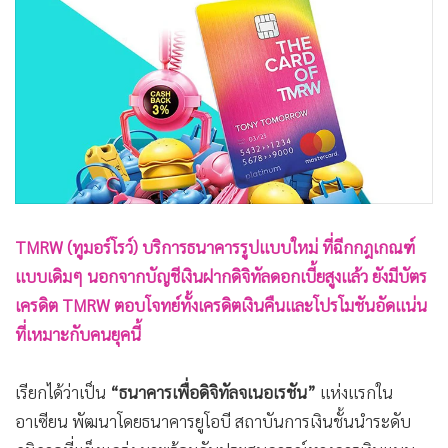
•
Good health & Well-being
•
Green Innovation & SD
•
Management & HR
•
MGR Live
•
Infographic
•
การเมือง
•
ท่องเที่ยว
•
กีฬา
TMRW (ทูมอร์โรว์) บริการธนาคารรูปแบบใหม่ ที่ฉีกกฎเกณฑ์
•
ต่างประเทศ
แบบเดิมๆ นอกจากบัญชีเงินฝากดิจิทัลดอกเบี้ยสูงแล้ว ยังมีบัตร
•
Special Scoop
เครดิต TMRW ตอบโจทย์ทั้งเครดิตเงินคืนและโปรโมชันอัดแน่น
•
เศรษฐกิจ-ธุรกิจ
ที่เหมาะกับคนยุคนี้
•
จีน
•
ชุมชน-คุณภาพชีวิต
เรียกได้ว่าเป็น
“ธนาคารเพื่อดิจิทัลจเนอเรชัน”
แห่งแรกใน
•
อาชญากรรม
อาเซียน พัฒนาโดยธนาคารยูโอบี สถาบันการเงินชั้นนำระดับ
•
Motoring