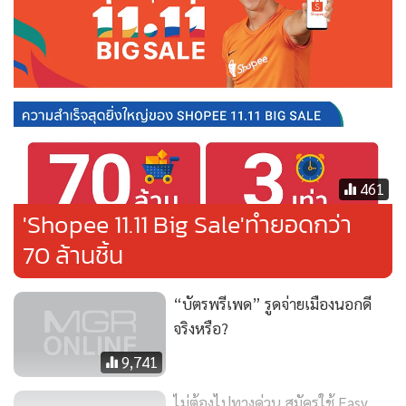
บัตรเครดิต TMRW Cashback สูงถึง 3%
บัตรเครดิตที่พบเห็นในปัจจุบัน แม้จะมีสิทธิประโยชน์จูงใจ แต่ก็
461
มีข้อจำกัดมากมาย อาทิ สะสมแต้มแลกคะแนนรีวอร์ดที่เราไม่
'Shopee 11.11 Big Sale'ทำยอดกว่า
ค่อยได้ใช้ จะแลกของรางวัลที่อยากได้ คะแนนที่ใช้ก็ยากเกินกว่า
70 ล้านชิ้น
จะเอื้อมถึง หรือเครดิตเงินคืน ที่มีเงื่อนไขยุ่งยาก
“บัตรพรีเพด” รูดจ่ายเมืองนอกดี
TMRW มีผลิตภัณฑ์บัตรเครดิตที่เข้ากับทุกไลฟ์สไตล์ ได้แก่
จริงหรือ?
“
บัตรเครดิต TMRW
” ด้วยดีไซน์สีสันสดใส พร้อมจุดเด่น
“รับ
9,741
เครดิตเงินคืน (Cashback)”
ที่ใช้จ่ายผ่านบัตร ไม่ว่าจะกิน เที่ยว
ช้อป โดยไม่ต้องส่ง SMS ให้ยุ่งยาก
ไม่ต้องไปทางด่วน สมัครใช้ Easy