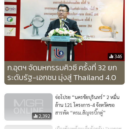
มีพื้นที่นิคมฯแล้ว และเห็นว่า จ.บุรีรัมย์ มีตลาดที่ใหญ่พอ ส่วนจะ
มุ่งเน้นในกลุ่มผลิตภัณฑ์ใด ต้องมีการสำรวจความเป็นไปได้อีก
ครั้งหนึ่ง
2. การฟื้นฟูและพัฒนาเหมืองแร่ โดยนำเหมืองเก่าที่ได้เลิก
กิจการแล้ว มาฟื้นฟูเป็นอ่างเก็บน้ำ พร้อมทั้งปรับปรุงทัศนียภาพ
เป็นแหล่งท่องเที่ยวทางน้ำ หรือสุรินทร์โมเดล ในระยะแรกจะ
346
ดำเนินการในพื้นที่ 27 ไร่ จุน้ำ600,000 ลบ.ม. ซึ่งโครงการนี้จะ
ก.อุตฯ จัดมหกรรมคิวซี ครั้งที่ 32 ยก
เป็นความร่วมมือระหว่างภาครัฐและเอกชนในพื้นที่ ในการช่วย
ระดับรัฐ-เอกชน มุ่งสู่ Thailand 4.0
กันพัฒนาและฟื้นฟูทรัพยากรธรรมชาติให้เกิดประโยชน์ต่อส่วน
รวม และ 3. โครงการ Inland Container Depot (ICD) ใน
จ.นครราชสีมา ที่กระทรวงฯ จะช่วยต่อยอดได้ เช่น พัฒนาเป็น
จ่อโปรย “นครชัยบุรินทร์” 2 หมื่น
เขตประกอบการโกดังการซ่อมตู้คอนเทนเนอร์และโครงกา
ล้าน 121 โครงการ-4 จังหวัดขอ
รด้านลอจิสติกส์อุตสาหกรรม
สารพัด “ครม.สัญจรบิ๊กตู่”
2,392
เมืองช้างพร้อมเต็มร้อยรับ “นายกฯ