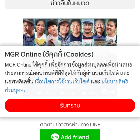
ข่าวอื่นในหมวด
เข้าไปช่วยพัฒนาผลิตภัณฑ์ผ้าภูอัคนี (ย้อมจากดินภูเขาไฟที่ดับ
แล้ว)ให้ได้มาตรฐานผลิตภัณฑ์ชุมชน และตรวจเยี่ยมพงษ์พันธ์
ฟาร์มจิ้งหรีด อ.ประโคนชัย จ.บุรีรัมย์ ซึ่งเป็นผู้ประกอบการ
SMEs ที่ได้ขอความช่วยเหลือผ่านศูนย์สนับสนุนและช่วยเหลือ
SME ในด้านเงินทุน และสำนักงานส่งเสริมวิสาหกิจขนาดกลาง
MGR Online ใช้คุกกี้ (Cookies)
และขนาดย่อม (สสว.) ได้อนุมัติสินเชื่อ Micro SME แล้ว จำนวน
2 แสนบาท
MGR Online ใช้คุกกี้ เพื่อจัดการข้อมูลส่วนบุคคลเพื่อนำเสนอ
ประสบการณ์คอนเทนต์ที่ดีที่สุดให้กับผู้อ่านบนเว็บไซต์ และ
แอพพลิเคชั่น
เงื่อนไขการใช้งานเว็บไซต์
และ
นโยบายสิทธิ
ส่วนบุคคล
รับทราบ
ติดตามข่าวสารผ่านทาง LINE