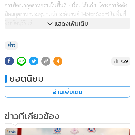
การพัฒนาอุตสาหกรรมในพื้นที่ 3 เรื่อง ได้แก่ 1. โครงการจัดตั้ง
นิคมอุตสาหกรรมอุปกรณ์ประดับยนต์ (Motor Sport) ในพื้นที่
แสดงเพิ่มเติม
จังหวัดบุรีรัมย์
ทั้งนี้ เนื่องจากบุรีรัมย์มีสนามแข่งรถมาตรฐานระดับโลกและมี
ข่าว
การนำรถเข้ามาแข่งในพื้นที่จำนวนมาก ประกอบกับเอสเอ็มอี
ไทยมีความสามารถผลิตอุปกรณ์ประดับยนต์ส่งออกไปยังต่าง
759
ประเทศหลายประเทศ โดยมีมูลค่าการผลิตกว่า 5 หมื่นล้านบาท
ยอดนิยม
นอกจากนั้น การขยายตัวทางเศรษฐกิจของกลุ่มประเทศ CLMV
มีการขยายตัวด้านยานยนต์ในกลุ่มประเทศดังกล่าว ผนวกกับ
อ่านเพิ่มเติม
การขยายตัวของอุตสาหกรรมยานยนต์ในไทย ทำให้อุปกรณ์
ตกแต่งยานยนต์ ทั้งรถยนต์และจักรยานยนต์ เติบโตขึ้นตามไป
ด้วย และ จ.บุรีรัมย์ ได้มองเห็นถึงโอกาสในการจัดตั้ง นิคมฯ
ข่าวที่เกี่ยวข้อง
อุตสาหกรรมประดับตบแต่งยานยนต์ในลักษณะนิคมฯ ร่วม
ดำเนินการ ที่กระทรวงฯ พร้อมจะผลักดันต่อหากมีนักลงทุน และ