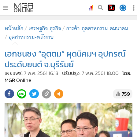
•
หน้าหลัก
หน้าหลัก
เศรษฐกิจ-ธุรกิจ
การค้า-อุตสาหกรรม-คมนาคม
•
ทันเหตุการณ์
อุตสาหกรรม-พลังงาน
•
ภาคใต้
เอกชนชง “อุตตม” ผุดนิคมฯ อุปกรณ์
•
ภูมิภาค
•
Online Section
ประดับยนต์ จ.บุรีรัมย์
•
บันเทิง
เผยแพร่:
7 พ.ค. 2561 16:13
ปรับปรุง:
7 พ.ค. 2561 18:00
โดย:
MGR Online
•
ผู้จัดการรายวัน
•
คอลัมนิสต์
759
•
ละคร
•
CbizReview
•
Cyber BIZ
•
ผู้จัดกวน