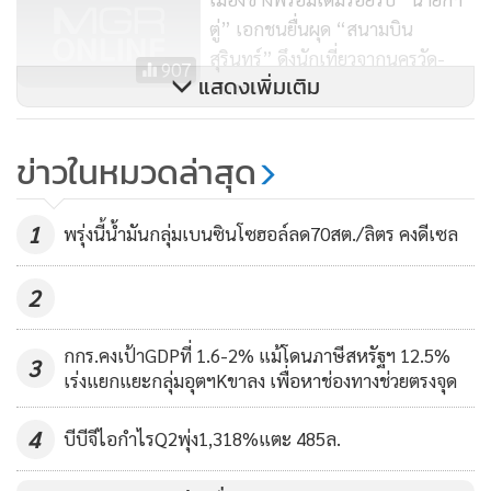
ตู่” เอกชนยื่นผุด “สนามบิน
สุรินทร์” ดึงนักเที่ยวจากนครวัด-
907
แสดงเพิ่มเติม
นครธม
[In Clip] “ยั่งยืน” หรือ “ยับเยิน”
ข่าวในหมวดล่าสุด
อนาคตภาคใต้ ต้องคนใต้กำหนดเอง!
4,051
1
พรุ่งนี้น้ำมันกลุ่มเบนซินโซฮอล์ลด70สต./ลิตร คงดีเซล
2
กกร.คงเป้าGDPที่ 1.6-2% แม้โดนภาษีสหรัฐฯ 12.5%
นายสมชาย หาญหิรัญ รัฐมนตรีช่วยว่าการกระทรวงอุตสาหกรรม
3
เร่งแยกแยะกลุ่มอุตฯKขาลง เพื่อหาช่องทางช่วยตรงจุด
กล่าวว่า ได้ลงพื้นที่หมู่บ้าน CIV องค์การบริหารส่วนตำบลสวาย
ที่โดดเด่นเรื่องตลาดผ้าไหมใต้ถุนเรือน หมู่บ้าน CIV บ้าน
4
บีบีจีไอกำไรQ2พุ่ง1,318%แตะ 485ล.
เจริญสุข อ.เฉลิมพระเกียรติ จ.บุรีรัมย์ ซึ่งมีความโดดเด่นด้าน
วัฒนธรรมและภูมิปัญญาท้องถิ่น โดยกระทรวงอุตสาหกรรมได้