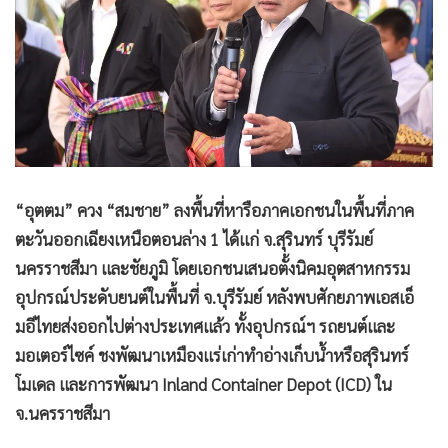
•
Good health & Well-being
•
Green Innovation & SD
•
Management & HR
•
MGR Live
•
Infographic
•
การเมือง
•
ท่องเที่ยว
“อุตตม” ควง “สมชาย” ลงพื้นที่หารือภาคเอกชนในพื้นที่ภาค
•
กีฬา
ตะวันออกเฉียงเหนือตอนล่าง 1 ได้แก่ จ.สุรินทร์ บุรีรัมย์
•
ต่างประเทศ
นครราชสีมา และชัยภูมิ โดยเอกชนเสนอตั้งนิคมอุตสาหกรรม
•
Special Scoop
อุปกรณ์ประดับยนต์ในพื้นที่ จ.บุรีรัมย์ หลังพบศักยภาพเอสเอ็
•
เศรษฐกิจ-ธุรกิจ
มอีไทยส่งออกไปต่างประเทศแล้ว ทั้งอุปกรณ์ฯ รถยนต์และ
•
จีน
มอเตอร์ไซค์ ชงพัฒนาเหมืองแร่เก่าทำอ่างเก็บน้ำหรือสุรินทร์
•
ชุมชน-คุณภาพชีวิต
โมเดล และการพัฒนา Inland Container Depot (ICD) ใน
•
อาชญากรรม
จ.นครราชสีมา
•
Motoring