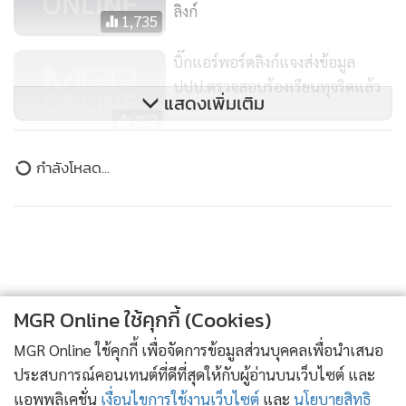
ปปป.
4,632
“สุวรรณภูมิ” ชวนบอกรักแม่ ผ่านกิจกรรมภาพวาด
1
เหมือนฟรี
2
ขสมก. แจ้งปรับเวลารถ Shuttle Bus สนามหลวง วันที่
3
12 ส.ค. 69
สแกน 90 วัน “ภัทรพงศ์”ลุยปั้นสนามบินภูมิภาครับเที่ยว
4
บินอินเตอร์ ยกระดับบุคลากร-หนุนใช้เทคโนโลยี
ข่าวอื่นในหมวด
MGR Online ใช้คุกกี้ (Cookies)
MGR Online ใช้คุกกี้ เพื่อจัดการข้อมูลส่วนบุคคลเพื่อนำเสนอ
ประสบการณ์คอนเทนต์ที่ดีที่สุดให้กับผู้อ่านบนเว็บไซต์ และ
แอพพลิเคชั่น
เงื่อนไขการใช้งานเว็บไซต์
และ
นโยบายสิทธิ