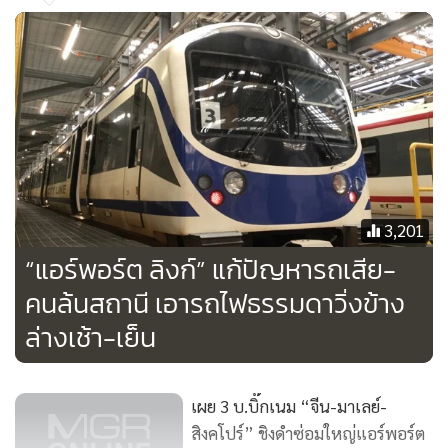
3,201
“แอร์พอร์ต ลิงก์” แก้ปัญหารถเสีย-
คนล้นสถานี เอารถไฟธรรมดาวิ่งข้าง
ล่างเช้า-เย็น
เผย 3 บ.บิ๊กเนม “จีน-มาเลย์-
สิงคโปร์” ชิงดำซ่อมใหญ่แอร์พอร์ต
ลิงก์
1,735
บิ๊กแอร์พอร์ตลิงก์แจงส่งข้อมูล
ปปป.ตรวจสอบร้องเรียนทุจริตแล้ว
แสดงเพิ่มเติม
402
ยื่นตรวจสอบบิ๊ก “แอร์พอร์ตลิงก์”
ข่าวในหมวดล่าสุด
พฤติกรรมส่อทุจริตเหตุปกปิดข้อมูล