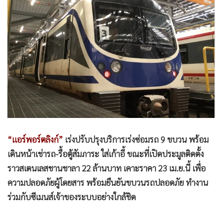
•
Good health & Well-being
•
Green Innovation & SD
•
Management & HR
•
MGR Live
•
Infographic
•
การเมือง
•
ท่องเที่ยว
•
กีฬา
•
ต่างประเทศ
•
Special Scoop
“แอร์พอร์ตลิงก์”
เร่งปรับปรุงบริการเร่งซ่อมรถ 9 ขบวน พร้อม
เดินหน้าเช่ารถ-รื้อตู้สัมภาระ ใส่เก้าอี้ ขณะที่เปิดประมูลติดตั้ง
•
เศรษฐกิจ-ธุรกิจ
ราวสเตนเลสชานชาลา 22 ล้านบาท เคาะราคา 23 เม.ย.นี้ เพื่อ
•
จีน
ความปลอดภัยผู้โดยสาร พร้อมยืนยันขบวนรถปลอดภัย ทำงาน
•
ชุมชน-คุณภาพชีวิต
ร่วมกับซีเมนส์เจ้าของระบบอย่างใกล้ชิด
•
อาชญากรรม
•
Motoring