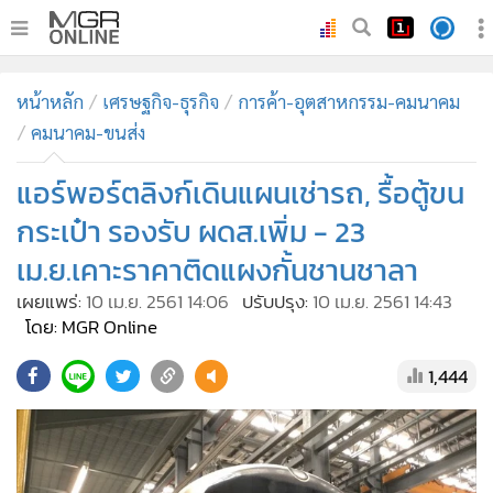
•
หน้าหลัก
หน้าหลัก
เศรษฐกิจ-ธุรกิจ
การค้า-อุตสาหกรรม-คมนาคม
•
ทันเหตุการณ์
คมนาคม-ขนส่ง
•
ภาคใต้
แอร์พอร์ตลิงก์เดินแผนเช่ารถ, รื้อตู้ขน
•
ภูมิภาค
•
Online Section
กระเป๋า รองรับ ผดส.เพิ่ม - 23
•
บันเทิง
เม.ย.เคาะราคาติดแผงกั้นชานชาลา
•
ผู้จัดการรายวัน
เผยแพร่:
10 เม.ย. 2561 14:06
ปรับปรุง:
10 เม.ย. 2561 14:43
•
คอลัมนิสต์
โดย: MGR Online
•
ละคร
1,444
•
CbizReview
•
Cyber BIZ
•
ผู้จัดกวน