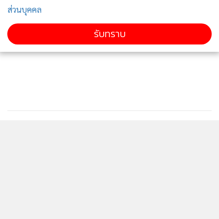
ติดตามข่าวสารผ่านทาง LINE
ส่วนบุคคล
รับทราบ
MGR Online Application
ติดตาม MGR Online
นโยบายความเป็นส่วนตัว
นโยบายการใช้คุกกี้
ข้อกำหนดและเงื่อนไขการใช้บริการ
นโยบายการใช้ข้อมูล Facebook
เกี่ยวกับเรา
ติดต่อเรา
© 2014-2026 mgronline.com. All rights reserved.