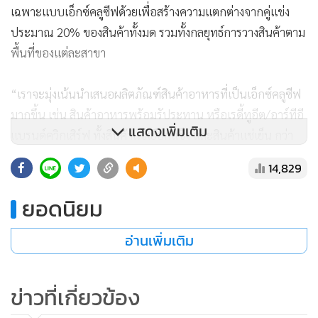
เฉพาะแบบเอ็กซ์คลูซีฟด้วยเพื่อสร้างความแตกต่างจากคู่แข่ง
ประมาณ 20% ของสินค้าทั้งมด รวมทั้งกลยุทธ์การวางสินค้าตาม
พื้นที่ของแต่ละสาขา
“เราจะมุ่งเน้นนำเสนอผลิตภัณฑ์สินค้าอาหารที่เป็นเอ็กซ์คลูซีฟ
มากขึ้น เช่น สินค้าอาหารพร้อมรัประทาน หรือเรดี้ทูอีต/อาร์ทีอี
แสดงเพิ่มเติม
แบรนด์ควิกเสิร์ฟ ทั้งสินค้าแช่เยือกแข็ง และสินค้าแช่เย็น กว่า
50 เมนู ซึ่งเดือนมีนาคมนี้จะเปิดตัว 5 เมนูใหม่เช่น ยากิโซบะหมู
14,829
ข้าวปลาแซลมอนย่างซีอิ๊ว ข้าวแกงกะหรี่หมูญี่ปุ่น เป็นต้น 2. สิน
ค้าคิตตี้คอลเลกชัน ซึ่งแฟมิลี่มาร์ทได้รับสิทธิ์ในการเป็นผู้ผลิต
ยอดนิยม
และจำหน่าย จะให้ความสำคัญกับกลุ่มอาหาร เช่น หมากฝรั่ง
เยลลี่ สแน็กแบบไทย”
อ่านเพิ่มเติม
ข่าวที่เกี่ยวข้อง