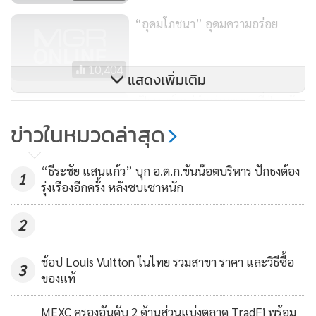
“อุดมโภชนา” อุดมความอร่อย
10,404
แสดงเพิ่มเติม
เปิดมนต์เสน่ห์แห่งอาหารญี่ปุ่น...รับ
ประทานอย่างไรให้อร่อยล้ำแบบ
ข่าวในหมวดล่าสุด
สุดๆ
7,866
“ธีระชัย แสนแก้ว” บุก อ.ต.ก.ขันน๊อตบริหาร ปักธงต้อง
1
รุ่งเรืองอีกครั้ง หลังซบเซาหนัก
2
ช้อป Louis Vuitton ในไทย รวมสาขา ราคา และวิธีซื้อ
3
ของแท้
MEXC ครองอันดับ 2 ด้านส่วนแบ่งตลาด TradFi พร้อม