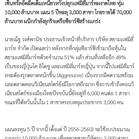
•
Good health & Well-being
เซ็นทรัลอัดฉีดเต็มเหนี่ยวหวังปลุกแฟมิลี่มาร์ทผงาดไทย ทุ่ม
•
Green Innovation & SD
10,000 ล้านบาท แผน 5 ปีทะลุ 3,000 สาขา โกยรายได้ 70,000
•
Management & HR
ล้านบาท ผนึกกำลังธุกริจเครือซีอาร์ซีสร้างแกร่ง
•
MGR Live
•
Infographic
นายณัฐ วงศ์พานิช ประธานเจ้าหน้าที่บริหาร บริษัท สยามแฟมิลี่
•
การเมือง
มาร์ท จำกัด เปิดเผยว่า หลังจากที่กลุ่มซีอาร์ซีเข้ามาถือหุ้นใน
สยามแฟมิลี่มาร์ทด้วยจำนวน 51% แล้ว ส่วนที่เหลืออีก 49%
•
ท่องเที่ยว
เป็นของญี่ปุ่นโค อิโดชู และแฟมิลี่มาร์ทญี่ปุ่น จากนี้ไปแฟมิลี่มาร์
•
กีฬา
ทจะต้องรุกตลาดหนักขึ้น (Aggressive) เนื่องจากมีคตวามพร้อม
•
ต่างประเทศ
และตลาดคอนวีเนียนสโตร์ยังมีโอกาสอีกมาก ซึ่งการเข้าถึงคอนวี
•
Special Scoop
เนียนสโตร์ของเมืองไทยปัจจบันนี้ยังอยู่ที่ 6,000 คนต่อ 1 สาขา
•
เศรษฐกิจ-ธุรกิจ
ขณะที่ไต้หวันนั้นใน 1 สาขาครอบคลุมประชากร 3,000 คน
•
จีน
•
ชุมชน-คุณภาพชีวิต
•
อาชญากรรม
แผนลงทุน 5 ปี จากนี้ (ตั้งแต่ ปี 2556-2560) จะใช้งบประมาณ
•
Motoring
รวมกว่า 10,000 ล้านบาท เพื่อขยายสาขาให้ครบ 3,000 สาขา