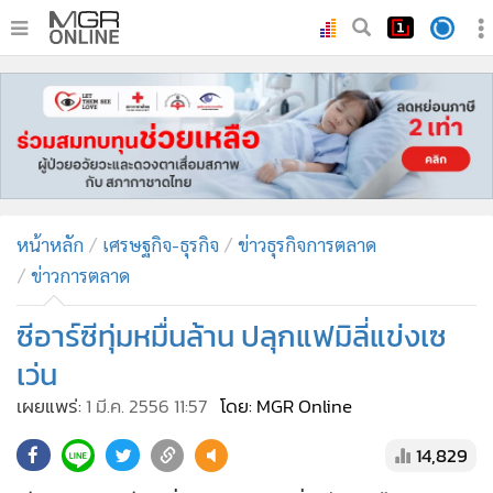
•
หน้าหลัก
•
ทันเหตุการณ์
•
ภาคใต้
•
ภูมิภาค
•
Online Section
หน้าหลัก
เศรษฐกิจ-ธุรกิจ
ข่าวธุรกิจการตลาด
•
บันเทิง
ข่าวการตลาด
•
ผู้จัดการรายวัน
•
คอลัมนิสต์
ซีอาร์ซีทุ่มหมื่นล้าน ปลุกแฟมิลี่แข่งเซ
•
ละคร
เว่น
•
CbizReview
เผยแพร่:
1 มี.ค. 2556 11:57
โดย: MGR Online
•
Cyber BIZ
14,829
•
ผู้จัดกวน