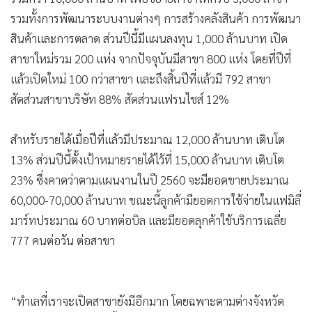
•
เกม
รวมทั้งการพัฒนาระบบงานต่างๆ การสร้างคลังสินค้า การพัฒนา
•
วิทยาศาสตร์
สินค้าและการตลาด ส่วนปีนี้มีแผนลงทุน 1,000 ล้านบาท เปิด
•
SMEs
สาขาใหม่รวม 200 แห่ง จากปัจจุบันมีสาขา 800 แห่ง โดยที่ปีที่
•
หุ้น
แล้วเปิดใหม่ 100 กว่าสาขา และถึงสิ้นปีที่แล้วมี 792 สาขา
•
อินโดจีน
สัดส่วนสาขาบริษัท 88% สัดส่วนแฟรนไชส์ 12%
•
กองทุนรวม
สำหรับรายได้เมื่อปีที่แล้วมีประมาณ 12,000 ล้านบาท เติบโต
•
Celeb Online
13% ส่วนปีนี้ตั้งเป้าหมายรายได้ไว้ที่ 15,000 ล้านบาท เติบโต
•
Factcheck
23% ซึ่งคาดว่าตามแผนงานในปี 2560 จะมียอดขายประมาณ
•
ญี่ปุ่น
60,000-70,000 ล้านบาท ขณะนี้ลูกค้ามียอดการใช้จ่ายในแฟมิลี่
•
News1
มาร์ทประมาณ 60 บาทต่อบิล และมียอดลุกค้าใช้บริการเฉลี่ย
•
Gotomanager
777 คนต่อวัน ต่อสาขา
“ทำเลที่เราจะเปิดสาขายังมีอีกมาก โดยฉพาะตามต่างจังหวัด