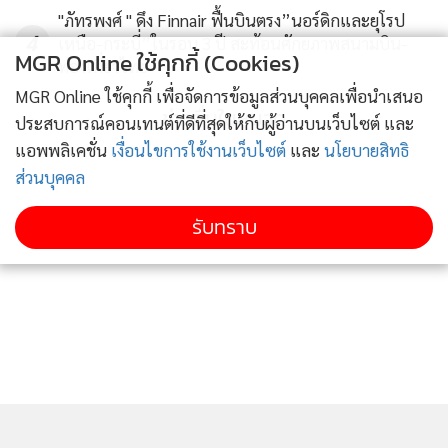
ประมวลรัษฎากร มาตรา 39 โดยนายบรรณพจน์ต้องเสียภาษี
"ภัทรพงศ์ " ดึง Finnair ฟื้นบินตรง”นอร์ดิกและยุโรป
ระหว่างเดือนพฤศจิกายน 2540 ถึงมีนาคม 2541 แต่ตามแบบ
4
เหนือ-กระบี่”ในรอบ 3 ปี สะท้อนศักยภาพสนามบิน-
MGR Online ใช้คุกกี้ (Cookies)
ท่องเที่ยวไทย
แสดงการเสียภาษี ภ.ง.ด.90 เมื่อวันที่ 30 มีนาคม 2541 กลับไม่
พบว่าได้เสียภาษี ซึ่ง นายบรรณพจน์ ได้สอบถามไปยังกรม
MGR Online ใช้คุกกี้ เพื่อจัดการข้อมูลส่วนบุคคลเพื่อนำเสนอ
ข่าวอื่นในหมวด
ประสบการณ์คอนเทนต์ที่ดีที่สุดให้กับผู้อ่านบนเว็บไซต์ และ
สรรพากร กรมสรรพากรก็ตอบว่าเป็นเงินที่ได้รับการยกเว้นเนื่อง
แอพพลิเคชั่น
เงื่อนไขการใช้งานเว็บไซต์
และ
นโยบายสิทธิ
ในโอกาสขนบธรรมเนียมประเพณี
ส่วนบุคคล
กระนั้นจากการตรวจสอบพบว่านายบรรณพจน์ซื้อหุ้นเมื่อวันที่ 7
รับทราบ
พ.ย.2540 แต่แต่งงานเมื่อวันที่ 12 ม.ค.2539 มีลูกคนแรกวันที่ 4
ธ.ค.2539 การให้หุ้นเมื่อวันที่ 7 พ.ย.2540 จึงไม่เข้าโอกาส
ประเพณีที่จะให้กัน เพราะไม่ใช่วันเกิดลูก หรือวันครบรอบ
แต่งงาน ซึ่งการให้หุ้นวงเงิน 738 ล้านบาท ถือเป็นวงเงินจำนวน
มาก และศาลฎีกาเคยวินิจฉัยว่า พี่น้องไม่จำเป็นต้องอุปการะกัน
และไม่ต้องให้มากถึงขนาดนี้ก็ได้ ซึ่งไม่ใช่การให้โดยเสน่หา
คตส.พิสูจน์ได้ว่าที่ผ่านมาคุณหญิงพจมานไม่เคยอุปการะพี่น้อง
คนอื่นเลย ขณะที่ นายบรรณพจน์ เป็นพี่บุญธรรม ดังนั้น นาย