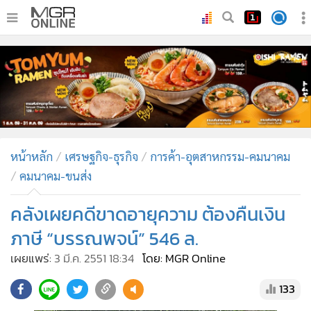
•
หน้าหลัก
•
ทันเหตุการณ์
•
ภาคใต้
•
ภูมิภาค
•
Online Section
หน้าหลัก
เศรษฐกิจ-ธุรกิจ
การค้า-อุตสาหกรรม-คมนาคม
•
บันเทิง
คมนาคม-ขนส่ง
•
ผู้จัดการรายวัน
•
คอลัมนิสต์
คลังเผยคดีขาดอายุความ ต้องคืนเงิน
•
ละคร
ภาษี “บรรณพจน์” 546 ล.
•
CbizReview
เผยแพร่:
3 มี.ค. 2551 18:34
โดย: MGR Online
•
Cyber BIZ
133
•
ผู้จัดกวน