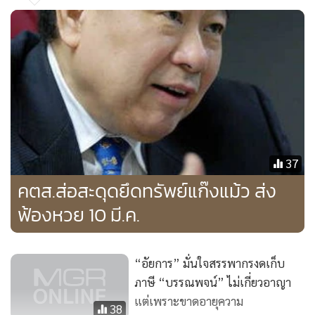
อาจจะส่งผลกระทบต่อการพิจารณาภาษีหุ้นดังกล่าวที่อยู่ในชั้น
ศาล รวมถึงกรณีที่อดีตผู้บริหารกรมสรรพากรหลายคนถูกคณะ
กรรมการป้องกันการปราบปรามการทุจริตแห่งชาติ (ป.ป.ช.)
ตัดสินให้ผู้บริหารกรมสรรพากรมีความผิดฐานละเว้นการเก็บ
ภาษีหุ้นดังกล่าวจนถูกไล่ออกจากราชการ โดยสามารถนำกรณีดัง
กล่าวนี้ไปต่อสู้ในชั้นศาลหรือต่อสู้ในชั้นอุทธรณ์กับสำนักงาน
ข้าราชการพลเรือน (ก.พ.) ได้อีกด้วย
37
ย้อนคดีภาษีบรรณพจน์ 546 ล.
คตส.ส่อสะดุดยึดทรัพย์แก๊งแม้ว ส่ง
สำหรับกรณีการเลี่ยงภาษีดังกล่าวนั้น มีพื้นเพมาจากการที่ นาย
ฟ้องหวย 10 มี.ค.
บรรณพจน์ ได้รับการโอนหุ้นจากคุณหญิงพจมานเมื่อวันที่ 7
พ.ย.2540 ซึ่งมีการซื้อขายในตลาดหลักทรัพย์ โดยโอนหุ้นของ
“อัยการ” มั่นใจสรรพากรงดเก็บ
คุณหญิงพจมาน ที่ น.ส.ดวงตา วงศ์ภักดี คนรับใช้ ถือไว้แทน ขาย
ภาษี “บรรณพจน์” ไม่เกี่ยวอาญา
ให้นายบรรณพจน์ จำนวน 4.5 ล้านหุ้น ราคาหุ้นละ 164 บาท
แต่เพราะขาดอายุความ
38
รวม 738 ล้านบาท โดยคุณหญิงพจมานเป็นคนจ่ายเงินค่า