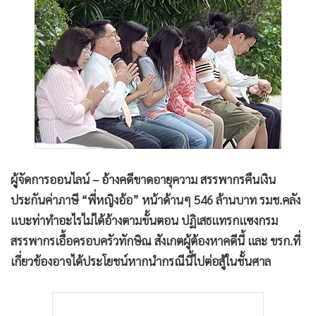
•
Good health & Well-being
•
Green Innovation & SD
•
Management & HR
•
MGR Live
•
Infographic
•
การเมือง
•
ท่องเที่ยว
•
กีฬา
•
ต่างประเทศ
ผู้จัดการออนไลน์ – อ้างคดีขาดอายุความ สรรพากรคืนเงิน
•
Special Scoop
ประกันค่าภาษี “พี่หญิงอ้อ” หน้าด้านๆ 546 ล้านบาท รมช.คลัง
•
เศรษฐกิจ-ธุรกิจ
แบะท่าทำอะไรไม่ได้อ้างตามขั้นตอน ปฏิเสธแทรกแซงกรม
สรรพากรเอื้อครอบครัวทักษิณ สังเกตผู้ต้องหาคดีนี้ และ ขรก.ที่
•
จีน
เกี่ยวข้องอาจได้ประโยชน์หากนำกรณีนี้ไปต่อสู้ในชั้นศาล
•
ชุมชน-คุณภาพชีวิต
•
อาชญากรรม
•
Motoring