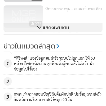
ธรรมเนียมซื้อขายหุ้น ร้อยละ 1 ในวงเงิน 7.38 ล้านบาท ทั้งนี้ คุณ
นิทานการลงทุน - ออมอย่างพอเพียง
หญิงพจมานจ่ายเช็คให้ น.ส.ดวงตา แต่ปรากฏว่า เช็คกลับไปเข้า
บัญชีเงินฝากของคุณหญิงพจมานที่เปิดใหม่ที่ธนาคารไทย
273
พาณิชย์
แสดงเพิ่มเติม
คตส.รับมือ “แม้ว-เมีย” ดอดพบนา
ทั้งนี้ ในเวลาต่อมาเมื่อคณะกรรมตรวจสอบการกระทำที่ก่อให้
ยกฯ คาดขอไฟเขียวข้อมูลโกง
ข่าวในหมวดล่าสุด
เกิดความเสียหายแก่รัฐ (คตส.) ได้เข้าสอบสวนกรณีดังกล่าว โดย
38
เมื่อวันที่ 20 พ.ย.2549 นายสัก กอแสงเรือง โฆษก คตส. พร้อม
“สิริพงศ์”แจงข้อมูลขนส่งรั่ว ระบบไม่ถูกแฮก ให้ 63
ด้วย นายวิโรจน์ เลาหะพันธุ์ ประธานคณะอนุกรรมการตรวจ
1
หน่วย รีเซทรหัสผ่าน ลุยฟ้องทั้งผู้พบแล้วไม่แจ้ง-นำ
สอบกรณีการซื้อขายหุ้นบริษัท ชิน คอร์ปอเรชั่น จำกัด (มหาชน)
ข้อมูลไปใช้เอง
ร่วมกันแถลงข่าวระบุว่า
2
นายบรรณพจน์ ได้รับสารภาพกับศาลรัฐธรรมนูญว่าตนเองไม่ได้
กทพ.เร่งตรวจสอบบัญชีสืบค้นผิดปกติ ปมข้อมูลขนส่งรั่ว
เป็นคนจ่ายเงินซื้อหุ้น เท่ากับเป็นการรับหุ้นโดยเสน่หา แต่ก็
3
ยันพนักงานรีเซท พาสเวิร์ดทุก 90 วัน
ถือว่าเป็นเงินได้เป็นทรัพย์สินหรือประโยชน์อื่นที่ได้รับตาม