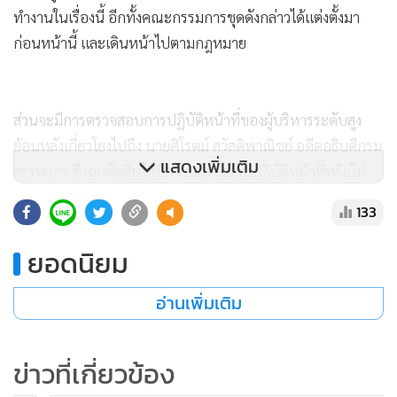
ทำงานในเรื่องนี้ อีกทั้งคณะกรรมการชุดดังกล่าวได้แต่งตั้งมา
ก่อนหน้านี้ และเดินหน้าไปตามกฎหมาย
ส่วนจะมีการตรวจสอบการปฏิบัติหน้าที่ของผู้บริหารระดับสูง
ย้อนหลังเกี่ยวโยงไปถึง นายศิโรตม์ สวัสดิพาณิชย์ อดีตอธิบดีกรม
แสดงเพิ่มเติม
สรรพากร ซึ่งถูกตัดสินให้มีความผิดละเว้นปฏิบัติหน้าที่หรือไม่
นั้น นายประดิษฐ์ กล่าวว่า เป็นเรื่องขั้นตอนทางกฎหมาย เช่น
133
เดียวกับการพิจารณาของคณะกรรมการอุทธรณ์เรื่องการจัดเก็บ
ภาษีหุ้นบริษัท ชิน คอร์ปอเรชั่น จำกัด (มหาชน) ของนาย
ยอดนิยม
พานทองแท้ และ นางสาวพิณทองทา ชินวัตร นั้น ยืนยันว่า ให้
เป็นไปด้วยความยุติธรรมและตามกรอบกฎหมาย โดยจะไม่เข้าไป
อ่านเพิ่มเติม
แทรกแซงหรือกดดัน
ข่าวที่เกี่ยวข้อง
อนึ่ง มีการตั้งข้อสังเกตว่า การที่คดีภาษีดังกล่าวหมดอายุความ