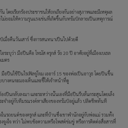
กัน โดยเรียกร้องประชาชนให้ถกเถียงกันอย่างสุภาพและมีเหตุผล
ม่ยอมให้ความรุนแรงเช่นที่เกิดขึ้นกับทรัมป์กลายเป็นเหตุการณ์
ป์เมื่อคืนวันเสาร์ ซึ่งการสนทนาเป็นไปด้วยดี
ุว่า มือปืนคือ โทมัส ครุกส์ วัย 20 ปี อาศัยอยู่ที่เมืองเบเธล
โลเมตร
มือปืนใช้ปืนไรเฟิลจู่โจม เออาร์ 15 ของพ่อเป็นอาวุธ โดยปีนขึ้น
ยบางคนจะมองเห็นและชี้ให้เจ้าหน้าที่ดู
ส่ต้องปีนกลับลงมา และระหว่างนั้นเองที่มือปืนรีบลั่นกระสุนโดยเล็ง
งประจำอยู่กับทีมรณรงค์หาเสียงของทรัมป์อยู่แล้ว ปลิดชีพทันที
งในรถยนต์ของครุกส์ และที่บ้านซึ่งเขาพำนักอยู่กับพ่อแม่ รวมทั้ง
ูงใจ ทว่า ไม่พบข้อความหรือโพสต์ข่มขู่ หรือการติดต่อสื่อสารที่