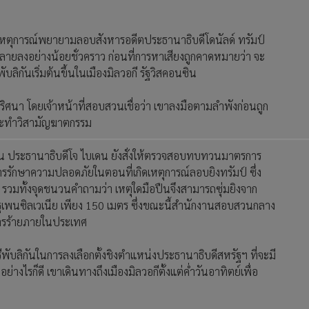
ดเหตุการณ์พยายามลอบสังหารอดีตประธานาธิบดีโดนัลด์ ทรัมป์
คลายลงอย่างน้อยชั่วคราว ก่อนที่การหาเสียงถูกคาดหมายว่า จะ
บลิกันเริ่มต้นขึ้นในเมืองมิลวอกี รัฐวิสคอนซิน
ปริศนา โดยเจ้าหน้าที่สอบสวนเชื่อว่า เขาลงมือตามลำพังก่อนถูก
 กระทำวิสามัญฆาตกรรม
นนั้น ประธานาธิบดีโจ ไบเดน ยังสั่งให้ตรวจสอบทบทวนมาตรการ
รักษาความปลอดภัยในตอนที่เกิดเหตุการณ์ลอบยิงทรัมป์ ซึ่ง
น รวมทั้งจุดชนวนคำถามว่า เหตุใดมือปืนจึงสามารถซุ่มยิงจาก
 รัฐเพนซิลเวเนีย เพียง 150 เมตร ซึ่งขณะนี้สำนักงานสอบสวนกลาง
อการร้ายภายในประเทศ
รีพับลิกันในการลงเลือกตั้งชิงตำแหน่งประธานาธิบดีสหรัฐฯ ที่จะมี
างไรก็ดี เขาเดินทางถึงเมืองมิลวอกีตั้งแต่ค่ำวันอาทิตย์เพื่อ