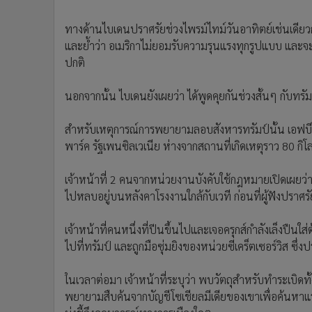
ทางด้านไบเดนปราศรัยช่วงไพรม์ไทม์วันอาทิตย์เช่นเดียว
และย้ำว่า อเมริกาไม่ยอมรับความรุนแรงทุกรูปแบบ และจะไ
ปกติ
นอกจากนั้น ไบเดนยังเผยว่า ได้พูดคุยกันช่วงสั้นๆ กับทรัม
สำหรับเหตุการณ์การพยายามลอบสังหารทรัมป์นั้น เอฟบีไอระบ
พาร์ค รัฐเพนซิลเวเนีย ห่างจากสถานที่เกิดเหตุราว 80 กิ
เจ้าหน้าที่ 2 คนจากหน่วยงานบังคับใช้กฎหมายเปิดเผยว่า 
ไปหลบอยู่บนหลังคาโรงงานใกล้กับเวที ก่อนที่ผู้ฟังปราศรั
เจ้าหน้าที่คนหนึ่งที่ปีนขึ้นไปและเจอครุกส์กำลังเล็งปืนใ
ไปที่ทรัมป์ และถูกมือซุ่มยิงของหน่วยซีเคร็ตเซอร์วิส ซึ่
ในเวลาต่อมา เจ้าหน้าที่ระบุว่า พบวัตถุสำหรับทำระเบิดทั้
พยายามสืบค้นจากบัญชีโซเชียลมีเดียของเขาเพื่อค้นหาแรงจ