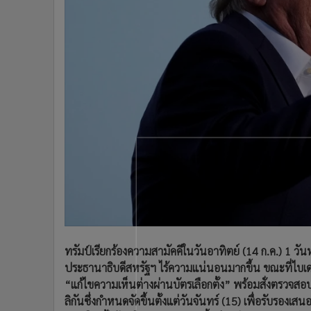
•
Management & HR
•
MGR Live
•
Infographic
•
การเมือง
•
ท่องเที่ยว
•
กีฬา
•
ต่างประเทศ
•
Special Scoop
•
เศรษฐกิจ-ธุรกิจ
•
จีน
•
ชุมชน-คุณภาพชีวิต
•
อาชญากรรม
•
Motoring
•
เกม
ทรัมป์เรียกร้องความสามัคคีในวันอาทิตย์ (14 ก.ค.) 1 วัน
•
วิทยาศาสตร์
ประธานาธิบดีสหรัฐฯ ไร้ความแน่นอนมากขึ้น ขณะที่ไบเ
“แก้ไขความเห็นต่างผ่านบัตรเลือกตั้ง” พร้อมสั่งตร
•
SMEs
ลิกันซึ่งกำหนดจัดขึ้นตั้งแต่วันจันทร์ (15) เพื่อรับรอง
•
หุ้น