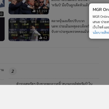
'ทรัมป์' มือปืนถูกเด็ดหัวแล้ว
MGR Onli
17,159
50
MGR Online 
ตลาดหุ้นเอเชียปรับบวก
เสนอ ประสบก
นลท.ประเมินเหตุลอบยิงทรัมป์-
เว็บไซต์ แ
จับตาประชุมพรรคคอมมิวนิสต์จีน
นโยบายสิทธ
62
วาม
2
ทั่วโลกจับตา! ชิ้นส่วนจรวด Falcon 9 ของ SpaceX จ่อพุ่ง
4
ชน 'ดวงจันทร์'
วอื่นในหมวด