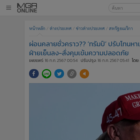
เลือกเครื่องมือท
•
หน้าหลัก
หน้าหลัก
ต่างประเทศ
ข่าวต่างประเทศ
สหรัฐอเมริกา
ค้นหา
•
ทันเหตุการณ์
Google
•
ภาคใต้
ผ่อนคลายชั่วคราว?? ‘ทรัมป์’ ปรับโทนหาเ
•
ภูมิภาค
MGR Onl
ฝ่ายเย็นลง-สั่งคุมเข้มความปลอดภัย
•
Online Section
เผยแพร่:
16 ก.ค. 2567 00:54
ปรับปรุง:
16 ก.ค. 2567 05:41
โดย:
ค้นหาขั
•
บันเทิง
•
ผู้จัดการรายวัน
•
คอลัมนิสต์
•
ละคร
•
CbizReview
•
Cyber BIZ
•
ผู้จัดกวน
•
Good health & Well-being
•
Green Innovation & SD