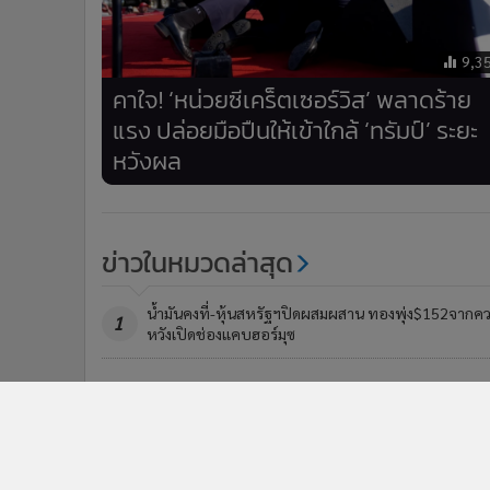
9,3
คาใจ! ‘หน่วยซีเคร็ตเซอร์วิส’ พลาดร้าย
แรง ปล่อยมือปืนให้เข้าใกล้ ‘ทรัมป์’ ระยะ
หวังผล
ข่าวในหมวดล่าสุด
น้ำมันคงที่-หุ้นสหรัฐฯปิดผสมผสาน ทองพุ่ง$152จากค
1
หวังเปิดช่องแคบฮอร์มุซ
ตำรวจสหรัฐฯ จับชายพกอาวุธที่ 'สนามกอล์ฟทรัมป์' ใน
3
แอลเอ ก่อนผู้นำสหรัฐฯ เยือนแค่ 2 วัน ค้นรถเจอปืน-
กระสุนเพียบ
ข่า