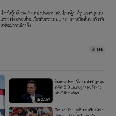
หรือผู้สมัครชิงตำแหน่งประธานาธิบดีสหรัฐฯ ที่รุนแรงที่สุดนับ
วนความกังวลรอบใหม่เกี่ยวกับความรุนแรงทางการเมืองในอเมริกาที่
นที่จะมีการเลือกตั้ง
398
ดินแดน ปชต.! 'อีลอน มัสก์' ผู้หนุน
หลังทรัมป์ แฉเคยถูกลอบสังหาร
เช่นกันในสหรัฐฯ
2,159
มีคนตายด้วย! รุดสืบเหตุยิงเวทีหา
เสียงอาจเป็นเล็งเป้าลอบฆ่า