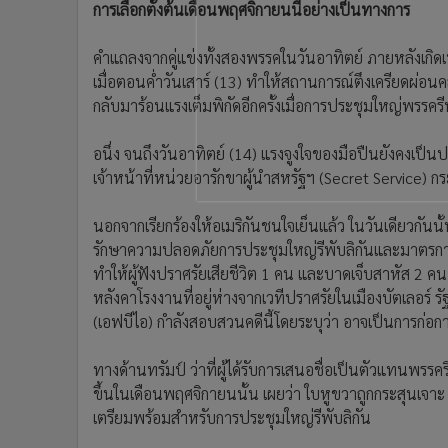
การเลือกตั้งต้นเดือนพฤศจิกายนนี้อย่างเป็นทางการ
•
อินโดจีน
•
กองทุนรวม
คำแถลงจากคู่แข่งทั้งสองพรรคในวันอาทิตย์ ภายหลังเกิ
•
Celeb Online
เมื่อตอนค่ำวันเสาร์ (13) ทำให้สถานการณ์ตึงเครียดผ่อน
•
Factcheck
กลับมาร้อนแรงเต็มพิกัดอีกครั้งเมื่อการประชุมใหญ่พรรครีพั
•
ญี่ปุ่น
•
News1
อนึ่ง จนถึงวันอาทิตย์ (14) แรงจูงใจของมือปืนยังคงเป็น
เจ้าหน้าที่หน่วยอารักขาผู้นำสหรัฐฯ (Secret Service)
•
Gotomanager
นอกจากเรียกร้องให้อเมริกันชนใจเย็นแล้ว ในวันเดียวกั
รักษาความปลอดภัยการประชุมใหญ่รีพับลิกันและมาตรการ
ทำให้ผู้ฟังปราศรัยเสียชีวิต 1 คน และบาดเจ็บสาหัส 2 ค
หลังคาโรงงานที่อยู่ห่างจากเวทีปราศรัยในเมืองบัตเลอร์
(เอฟบีไอ) กำลังสอบสวนคดีนี้โดยระบุว่า อาจเป็นการก่
ทางด้านทรัมป์ ว่าที่ผู้ได้รับการเสนอชื่อเป็นตัวแทนพรรค
ขึ้นในเดือนพฤศจิกายนนั้น เผยว่า ใบหูขวาถูกกระสุนเจาะ อย่
เตรียมพร้อมสำหรับการประชุมใหญ่รีพับลิกัน