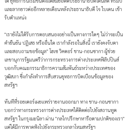
ใต้ ยุทธการนี้เริ่มขึ้นตั้งแต่สมัยอดีตประธานาธิบดีโดนัลด์ ทรัมป์
•
เกม
และลากยาวต่ออีกหลายเดือนหลังประธานาธิบดี โจ ไบเดน เข้า
•
วิทยาศาสตร์
รับตำแหน่ง
•
SMEs
•
หุ้น
"เรายังไม่ได้รับการตอบสนองอย่างเป็นทางการใดๆ ไม่ว่าจะเป็น
•
อินโดจีน
คำยืนยัน ปฏิเสธ หรืออื่นใด เรากำลังรอในสิ่งนี้ เรายังคงจับตา
•
กองทุนรวม
และสอบถามขอข้อมูล" โฮเซ วิคตอร์ ชาน-กอนซากา ผู้ช่วย
•
Celeb Online
เลขานุการรัฐมนตรีว่าการกระทรวงการต่างประเทศฟิลิปปินส์
•
บอกกับคณะกรรมาธิการความสัมพันธ์ระหว่างประเทศของ
Factcheck
วุฒิสภา ซึ่งกำลังทำการสืบสวนยุทธการบิดเบือนข้อมูลของ
•
ญี่ปุ่น
สหรัฐฯ
•
News1
•
Gotomanager
ทันทีที่รอยเตอร์เผยแพร่รายงานออกมา ทาง ชาน-กอนซากา
บอกว่าทางกระทรวงการต่างประเทศได้ติดต่อไปยังสถานทูต
สหรัฐฯ ในกรุงมะนิลา ผ่าน "กลไกปรึกษาหารือตามปกติของเรา"
แต่ได้มีการพาดพิงไปยังกระทรวงกลาโหมสหรัฐฯ