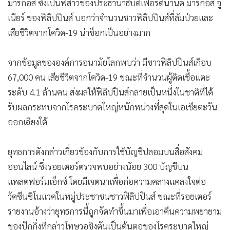
มาร์กอส ซึ่งเป็นพี่สาวของประธานาธิบดีเฟอร์ดินานด์ มาร์กอส จู
เนียร์ ของฟิลิปปินส์ บอกว่าจำนวนชาวฟิลิปปินส์ที่ล้มป่วยและ
เสียชีวิตจากโควิด-19 น่าช็อกเป็นอย่างมาก
จากข้อมูลขององค์การอนามัยโลกพบว่า มีชาวฟิลิปปินส์เกือบ
67,000 คน เสียชีวิตจากโควิด-19 ขณะที่จำนวนผู้ติดเชื้อแตะ
ระดับ 4.1 ล้านคน ส่งผลให้ฟิลิปปินส์กลายเป็นหนึ่งในชาติที่ได้
รับผลกระทบจากโรคระบาดใหญ่หนักหน่วงที่สุดในเอเชียตะวัน
ออกเฉียงใต้
ยุทธการดังกล่าวเกี่ยวข้องกับการใช้บัญชีปลอมบนสื่อสังคม
ออนไลน์ ซึ่งรอยเตอร์ตรวจพบอย่างน้อย 300 บัญชีบน
แพลตฟอร์มเอ็กซ์ โดยมีเจตนาเพื่อก่อความคลางแคลงใจต่อ
วัคซีนซิโนแวคในหมู่ประชาชนชาวฟิลิปปินส์ ขณะที่รอยเตอร์
รายงานอ้างว่ายุทธการนี้ถูกจัดทำขึ้นมาเพื่อเอาคืนความพยายาม
ของปักกิ่งที่กล่าวโทษวอชิงตันเป็นต้นตอของโรคระบาดใหญ่