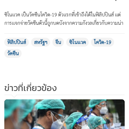
ซิโนแวค เป็นวัคซีนโควิด-19 ตัวแรกที่เข้าถึงได้ในฟิลิปปินส์ แต่
การแจกจ่ายวัคซีนตัวนี้ถูกบดบังจากความกังวลเกี่ยวกับความน่า
เชื่อถือของมัน ชาวฟิลิปปินส์มีความลังเลใจต่อวัคซีนซิโนแวคมา
กกว่าประเทศอื่นๆ ในภูมิภาค โดยจนถึงเดือนกันยายน 2021 มี
ฟิลิปปินส์
สหรัฐฯ
จีน
ซิโนแวค
โควิด-19
ถึงเกือบครั้งที่ไม่มีความตั้งใจหรือไม่แน่ใจว่าพวกเขาควรรับวัคซีน
วัคซีน
ยี่ห้อนี้หรือไม่ ตามข้อมูลของเวิลด์แบงก์
โรซาริโอ เวอร์เกเร ปลัดกระทรวงสาธารณสุขฟิลิปปินส์ กล่าว
ระหว่างเข้าให้ปากคำกับคณะกรรมาธิการวุฒิสภาในวันอังคาร
ข่าวที่เกี่ยวข้อง
(24 มิ.ย.) ว่าเจ้าหน้าที่สาธารณสุขเป็นกังวลเกี่ยวกับการเผยแพร่
ข้อมูลบิดเบือน แต่คิดว่ามันเป็นการเผยแพร่แบบสุ่มๆ ไม่ได้จัด
ทำอย่างเป็นระบบ
(ที่มา : รอยเตอร์)