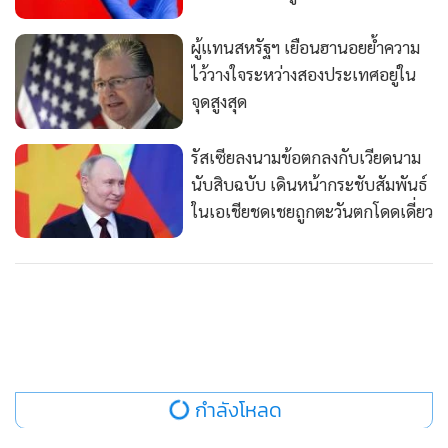
ผู้แทนสหรัฐฯ เยือนฮานอยย้ำความ
ไว้วางใจระหว่างสองประเทศอยู่ใน
จุดสูงสุด
รัสเซียลงนามข้อตกลงกับเวียดนาม
นับสิบฉบับ เดินหน้ากระชับสัมพันธ์
ในเอเชียชดเชยถูกตะวันตกโดดเดี่ยว
กำลังโหลด