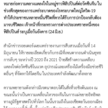
•
Good health & Well-being
หมายก่อความคลางแคลงใจในหมู่ชาวฟิลิปปินส์ต่อวัคซีนจีน ใน
•
Green Innovation & SD
ช่วงพีกสุดของการแพร่ระบาดของโรคระบาดใหญ่โควิด-19
•
Management & HR
ทำให้ประชาชนหลายหมื่นชีวิตที่ควรได้รับการปกป้องกลับต้อง
•
MGR Live
มาจบชีวิตลง เจ้าหน้าที่กระทรวงการต่างประเทศรายหนึ่งของ
•
Infographic
ฟิลิปปินส์ ระบุเมื่อวันอังคาร (24 มิ.ย.)
•
การเมือง
•
ท่องเที่ยว
สำนักข่าวรอยเตอร์เผยแพร่รายงานการสืบสวนเมื่อวันที่ 14
•
กีฬา
มิถุนายน ให้รายละเอียดเกี่ยวกับกรณีที่เพนตากอนดำเนินยุทธ
การลับๆ ระหว่างปี 2020 ถึง 2021 ป้ายสีสร้างความเคลือบ
•
ต่างประเทศ
แคลงใจต่อวัคซีนซิโนแวค อุปกรณ์และเครื่องไม้เครื่องมือช่วยชีวิ
•
Special Scoop
ตอื่นๆ ที่จัดหาให้โดยจีน ในประเทศกำลังพัฒนาทั้งหลาย
•
เศรษฐกิจ-ธุรกิจ
•
จีน
ความพยายามดังกล่าวมีเจตนาตอบโต้ในสิ่งที่วอชิงตันมอง ณ
•
ชุมชน-คุณภาพชีวิต
ขณะนั้นว่าเป็นความเคลื่อนไหวของจีนในการแผ่ขยายอิทธิพล
•
อาชญากรรม
ทางภูมิรัฐศาสตร์ไปทั่วโลก ในนั้นรวมถึงในเอเชียตะวันออกเฉียง
•
Motoring