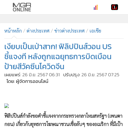
•
หน้าหลัก
•
หน้าหลัก
ทันเหตุการณ์
ต่างประเทศ
ข่าวต่างประเทศ
เอเชีย
•
ภาคใต้
เงียบเป็นเป่าสาก! ฟิลิปปินส์วอน US
•
ภูมิภาค
ชี้แจงที หลังถูกแฉยุทธการบิดเบือน
•
Online Section
ป้ายสีวัคซีนโควิดจีน
•
บันเทิง
เผยแพร่:
26 มิ.ย. 2567 06:31
ปรับปรุง:
26 มิ.ย. 2567 07:25
•
ผู้จัดการรายวัน
โดย: ผู้จัดการออนไลน์
•
คอลัมนิสต์
•
ละคร
•
CbizReview
•
Cyber BIZ
ฟิลิปปินส์กำลังขอคำชี้แจงจากกระทรวงกลาโหมสหรัฐฯ (เพนตา
•
ผู้จัดกวน
กอน) เกี่ยวกับยุทธการโฆษณาชวนเชื่อลับๆ ของอเมริกา ที่มีเป้า