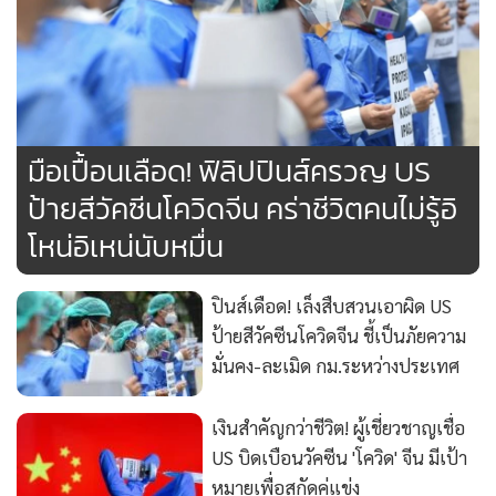
มือเปื้อนเลือด! ฟิลิปปินส์ครวญ US
ป้ายสีวัคซีนโควิดจีน คร่าชีวิตคนไม่รู้อิ
โหน่อิเหน่นับหมื่น
ปินส์เดือด! เล็งสืบสวนเอาผิด US
ป้ายสีวัคซีนโควิดจีน ชี้เป็นภัยความ
มั่นคง-ละเมิด กม.ระหว่างประเทศ
เงินสำคัญกว่าชีวิต! ผู้เชี่ยวชาญเชื่อ
US บิดเบือนวัคซีน 'โควิด' จีน มีเป้า
หมายเพื่อสกัดคู่แข่ง