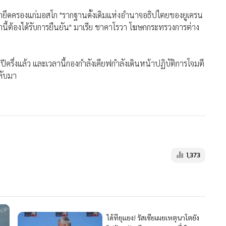
่ถูกยึดครองแก่มอสโก "รากฐานดั้งเดิมแห่งอำนาจอธิปไตยของยูเครน
ล่านี้ต้องได้รับการยืนยัน" มาเรีย ชาคาโรวา โฆษกกระทรวงการต่าง
ครึ่งแล้ว และเวลานี้กองกำลังเคียฟกำลังเดินหน้าปฏิบัติการโจมตี
ลับมา
1,373
ได้ทียุแยง! รัสเซียเผยเหตุนาโตยัง