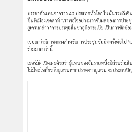
•
อินโดจีน
•
กองทุนรวม
บรรดาตัวแทนจากราว 40 ประเทศทั่วโลก ในนั้นรวมถึงจีน อ
ขึ้นที่เมืองเจดดาห์ "เราพอใจอย่างมากกับผลของการประช
•
Celeb Online
ยูเครนกล่าว "การประชุมในซาอุดีอาระเบีย เป็นการซักซ้อมขอ
•
Factcheck
•
ญี่ปุ่น
เขบอกว่ามีการตกลงสำหรับการประชุมซัมมิตครั้งต่อไป "แ
•
News1
ร่วมมากกว่านี้
•
Gotomanager
เยอร์มัค เปิดเผยด้วยว่าผู้แทนของจีนรายหนึ่งมีส่วนร่วมใ
ไม่มีอะไรเกี่ยวกับยูเครนหากปราศจากยูเครน จะประสบปั