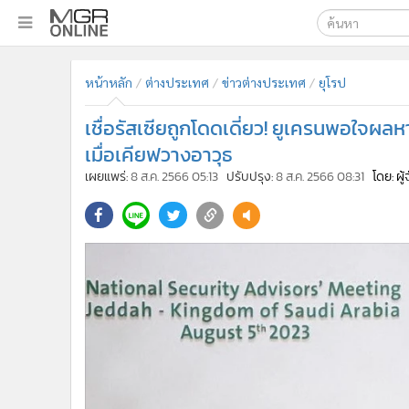
เลือกเครื่องมือท
•
หน้าหลัก
หน้าหลัก
ต่างประเทศ
ข่าวต่างประเทศ
ยุโรป
ค้นหา
•
ทันเหตุการณ์
Google
•
ภาคใต้
เชื่อรัสเซียถูกโดดเดี่ยว! ยูเครนพอใจผลห
•
ภูมิภาค
MGR Onl
เมื่อเคียฟวางอาวุธ
•
Online Section
เผยแพร่:
8 ส.ค. 2566 05:13
ปรับปรุง:
8 ส.ค. 2566 08:31
โดย: ผู
ค้นหาขั
•
บันเทิง
•
ผู้จัดการรายวัน
•
คอลัมนิสต์
•
ละคร
•
CbizReview
•
Cyber BIZ
•
ผู้จัดกวน
•
Good health & Well-being
•
Green Innovation & SD