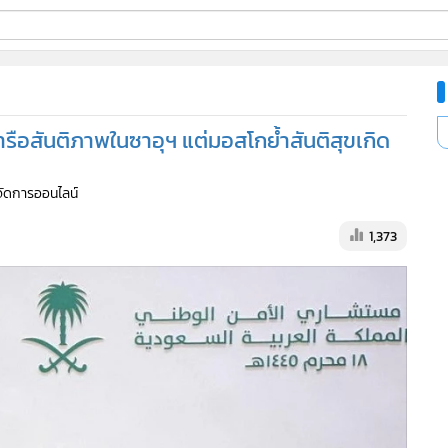
ี่ใช้
ารือสันติภาพในซาอุฯ แต่มอสโกย้ำสันติสุขเกิด
ine
้จัดการออนไลน์
้นสูง
1,373