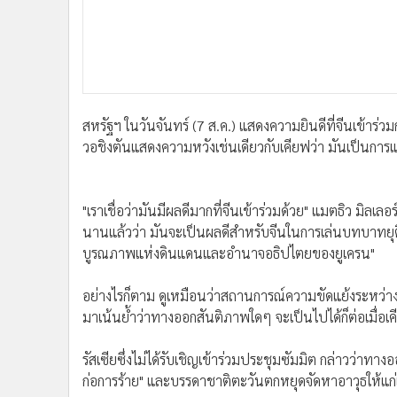
สหรัฐฯ ในวันจันทร์ (7 ส.ค.) แสดงความยินดีที่จีนเข้าร่ว
วอชิงตันแสดงความหวังเช่นเดียวกับเคียฟว่า มันเป็นการแสด
"เราเชื่อว่ามันมีผลดีมากที่จีนเข้าร่วมด้วย" แมตธิว มิล
นานแล้วว่า มันจะเป็นผลดีสำหรับจีนในการเล่นบทบาทยุ
บูรณภาพแห่งดินแดนและอำนาจอธิปไตยของยูเครน"
อย่างไรก็ตาม ดูเหมือนว่าสถานการณ์ความขัดแย้งระหว่างย
มาเน้นย้ำว่าทางออกสันติภาพใดๆ จะเป็นไปได้ก็ต่อเมื่อเ
รัสเซียซึ่งไม่ได้รับเชิญเข้าร่วมประชุมซัมมิต กล่าวว่าท
ก่อการร้าย" และบรรดาชาติตะวันตกหยุดจัดหาอาวุธให้แก่