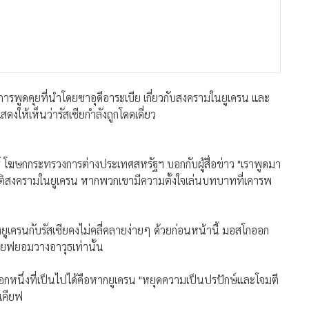
มการพูดคุยที่นำโดยซาอุดีอาระเบีย เกี่ยวกับสงครามในยูเครน และ
งให้เห็นว่ารัสเซียกำลังถูกโดดเดี่ยว
เลอร์ โฆษกกระทรวงการต่างประเทศสหรัฐฯ บอกกับผู้สื่อข่าว "เราพูดมา
ติสงครามในยูเครน หากพวกเขามีความตั้งใจเล่นบทบาทที่เคารพ
ูเครนกับรัสเซียคงไม่คลี่คลายง่ายๆ ด้วยก่อนหน้านี้ มอสโกออก
คียฟยอมวางอาวุธเท่านั้น
างออกหนึ่งที่เป็นไปได้คือหากยูเครน "หยุดความเป็นปรปักษ์และโจมตี
เคียฟ