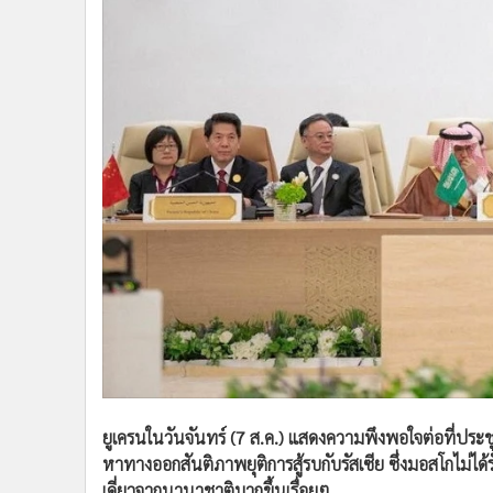
•
Management & HR
•
MGR Live
•
Infographic
•
การเมือง
•
ท่องเที่ยว
•
กีฬา
•
ต่างประเทศ
•
Special Scoop
•
เศรษฐกิจ-ธุรกิจ
•
จีน
•
ชุมชน-คุณภาพชีวิต
•
อาชญากรรม
•
Motoring
•
เกม
•
วิทยาศาสตร์
ยูเครนในวันจันทร์ (7 ส.ค.) แสดงความพึงพอใจต่อที่ประชุม
•
SMEs
หาทางออกสันติภาพยุติการสู้รบกับรัสเซีย ซึ่งมอสโกไม่ได้รั
•
หุ้น
เดี่ยวจากนานาชาติมากขึ้นเรื่อยๆ