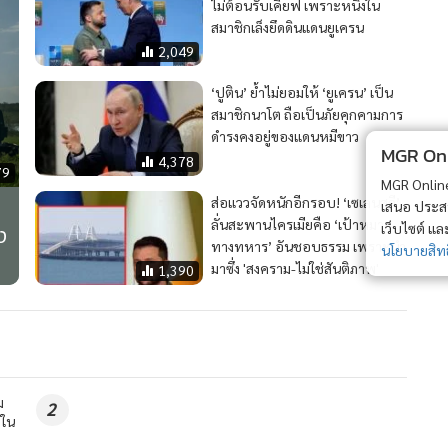
ไม่ต้อนรับเคียฟ เพราะหนึ่งใน
สมาชิกเล็งยึดดินแดนยูเครน
2,049
‘ปูติน’ ย้ำไม่ยอมให้ ‘ยูเครน’ เป็น
สมาชิกนาโต ถือเป็นภัยคุกคามการ
ดำรงคงอยู่ของแดนหมีขาว
MGR Onli
4,378
79
MGR Online 
ส่อแววจัดหนักอีกรอบ! ‘เซเลนสกี’
เสนอ ประสบก
ลั่นสะพานไครเมียคือ ‘เป้าหมาย
ง
เว็บไซต์ แ
ทางทหาร’ อันชอบธรรม เพราะนำ
นโยบายสิทธ
มาซึ่ง 'สงคราม-ไม่ใช่สันติภาพ'
1,390
ม
2
ดใน