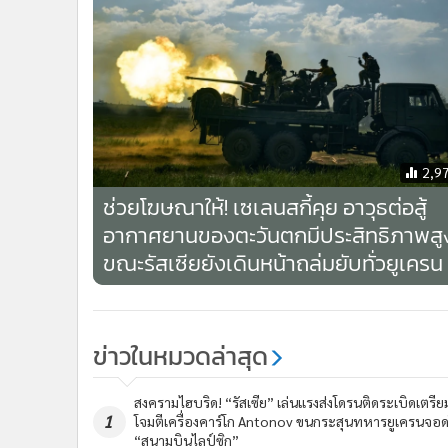
2,9
ช่วยโฆษณาให้! เซเลนสกี้คุย อาวุธต่อสู้
อากาศยานของตะวันตกมีประสิทธิภาพสู
ขณะรัสเซียยังเดินหน้าถล่มยับทั่วยูเครน
ข่าวในหมวดล่าสุด
สงครามไฮบริด! “รัสเซีย” เล่นแรงส่งโดรนติดระเบิดเตรีย
1
โจมตีเครื่องคาร์โก Antonov ขนกระสุนทหารยูเครนจอ
“สนามบินไลป์ซิก”