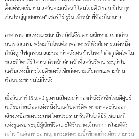
ตั้งแต่ช่วงเย็นวาน แคว้นคเมลนิตสกี โดนโจมตี 3 รอบ ขีปนาวุธ
ส่วนใหญ่ถูกสอยร่วง" เซอร์กีย์ ยูริน เจ้าหน้าที่ท้องถิ่นกล่าว
อาคารหลายแห่งและสถานีรถบัสได้รับความเสียหาย เขากล่าว
บนเทเลแกรม พร้อมกับโพสต์ภาพอาคารที่พังเสียหายแห่งหนึ่ง
กำลังถูกไฟลุกท่วม และบอกว่าคลังเศษข้าวโพดกำลังลุกติดไฟ ใน
ขณะที่วิตาลีย์ โควาล หัวหน้าเจ้าหน้าที่แคว้นรีฟเน ระบุว่าใน
แคว้นแห่งนี้การโจมตีของรัสเซียก่อความเสียหายเฉพาะบ้าน
เรือนประชาชนไม่กี่หลัง
เมื่อวันเสาร์ (5 ส.ค.) ยูเครนเปิดเผยว่ากองกำลังรัสเซียโจมตีศูนย์
เปลี่ยนถ่ายเลือดแห่งหนึ่งในแคว้นคาร์คิฟ ทางภาคตะวันออก
เฉียงเหนือของประเทศ โดยประธานาธิบดีโวโลดิมีร์ เซเลนสกี
แห่งยูเครน ระบุมีผู้เสียชีวิตและได้รับบาดเจ็บจากการโจมตีดัง
กล่าว “แค่เฉพาะอาชญากรรมสงครามนี้เพียงอย่างเดียว สามารถ