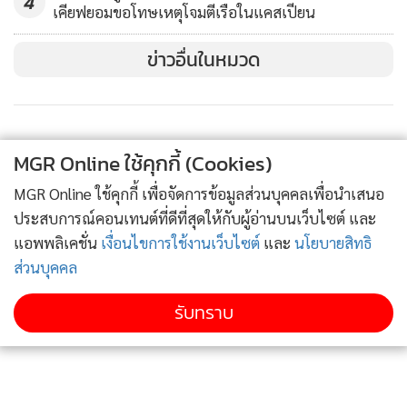
4
เคียฟยอมขอโทษเหตุโจมตีเรือในแคสเปียน
มอสโก ถูกยกเลิกอย่างรวดเร็ว
ข่าวอื่นในหมวด
ปฏิบัติการโจมตียูเครนหลายระลอกของรัสเซียเมื่อคืนวันเสาร์ (5
ส.ค.)จนถึงวันอาทิตย์ (6 ส.ค.) มีขึ้นตามหลังโดรนยูเครนลำหนึ่ง
โจมตีเรือบรรทุกน้ำมันลำหนึ่งของรัสเซีย ในช่องแคบเคิร์ช ในช่วง
ค่ำคืนวันศุกร์ (4 ส.ค.) ต่อเช้าวันเสาร์ (5 ส.ค.)
MGR Online ใช้คุกกี้ (Cookies)
MGR Online ใช้คุกกี้ เพื่อจัดการข้อมูลส่วนบุคคลเพื่อนำเสนอ
รัสเซียในวันเสาร์ (5 ส.ค.) ประกาศจะลงโทษยูเครนต่อกรณีใช้โด
ประสบการณ์คอนเทนต์ที่ดีที่สุดให้กับผู้อ่านบนเว็บไซต์ และ
รนทะเลโจมตีเรือบรรทุกน้ำมันเอกชนลำหนึ่ง ใกล้ช่องแคบเคิร์ช
แอพพลิเคชั่น
เงื่อนไขการใช้งานเว็บไซต์
และ
นโยบายสิทธิ
ในสิ่งที่พวกเขาประณามว่าเป็น "การก่อการร้าย" ที่คุกคามชีวิต
ส่วนบุคคล
ลูกเรือและเสี่ยงก่อหายนะด้านสิ่งแวดล้อมในวงกว้าง
รับทราบ
มีการโจมตีไปแล้วหลายระลอกจากทั้ง 2 ฟากฝั่งของทะเลดำ นับ
ตั้งแต่รัสเซียถอนตัวจากข้อตกลงปกป้องการส่งออกธัญพืชจาก
บริเวณดังกล่าว ซึ่งมีสหประชาชาติและตุรกีเป็นคนกลาง โดยฝ่าย