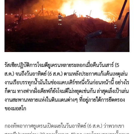
•
Good health & Well-being
•
Green Innovation & SD
•
Management & HR
•
MGR Live
•
Infographic
•
การเมือง
•
ท่องเที่ยว
•
กีฬา
รัสเซียปฏิบัติการโจมตียูเครนหลายระลอกเมื่อคืนวันเสาร์ (5
ส.ค.) จนถึงวันอาทิตย์ (6 ส.ค.) ตามหลังประกาศแก้แค้นเหตุเล่น
•
ต่างประเทศ
งานเรือบรรทุกน้ำมันในช่องแคบเคิร์ชหนึ่งวันก่อนหน้านี้ อย่างไร
•
Special Scoop
ก็ตาม ทางฟากฝั่งเคียฟก็ยังโจมตีไม่หยุดเช่นกัน ล่าสุดเล็งเป้าเล่น
•
เศรษฐกิจ-ธุรกิจ
งานสะพานหลายแห่งในดินแดนต่างๆ ที่อยู่ภายใต้การยึดครอง
•
จีน
ของมอสโก
•
ชุมชน-คุณภาพชีวิต
•
อาชญากรรม
กองทัพอากาศยูเครนเปิดเผยในวันอาทิตย์ (6 ส.ค.) ว่าพวกเขา
•
Motoring