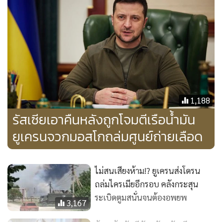
1,188
รัสเซียเอาคืนหลังถูกโจมตีเรือน้ำมัน
อย่างไรก็ตาม ระบบป้องกันภัยทางอากาศของรัสเซียก็ต้อง
ยูเครนจวกมอสโกถล่มศูนย์ถ่ายเลือด
ทำงานเช่นกันในวันอาทิตย์ (6 ส.ค.) หลังจากเคียฟเล็งเป้าเล่น
งานสะพาน 2 แห่งในดินแดนยึดครอง
ไม่สนเสียงห้าม!? ยูเครนส่งโดรน
"ศัตรูยิงขีปนาวุธลูกหนึ่งใกล้สะพานชอนการ์ ที่เชื่อมทางใต้ของ
ถล่มไครเมียอีกรอบ คลังกระสุน
ยูเครนกับแหลมไครเมีย ดินแดนผนวก" จากการเปิดเผยของ
ระเบิดตูมสนั่นจนต้องอพยพ
3,167
เซอร์เก อัคโยนอฟ ผู้ว่าการแคว้นที่ได้รับการแต่งตั้งจากมอสโก
"ลูกหนึ่งโดน ขีปนาวุธบางส่วนถูกสอยร่วง" เขากล่าว พร้อมระบุ