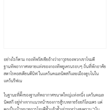
อย่างไรก็ตาม กองทัพรัสเซียอ้างว่าอาวุธของพวกเขาโจมตี
ฐานทัพอากาศหลายแห่งของกองทัพยูเครนรอบๆ ถิ่นที่พักอาศัย
สตาโรคอสเตียนตีนิฟ ในแคว้นคเมลนิตสกีและเมืองดูบโนใน
แคว้นรีฟเน
ในฐานะที่ตั้งของฐานทัพอากาศขนาดใหญ่แห่งหนึ่ง แคว้นคเมล
นิตสกี อยู่ห่างจากแนวหน้าของการสู้รบหลายร้อยกิโลเมตร แต่
ตกเป็นเป้าหมายการโจมตีซ้ำแล้วซ้ำเล่าระหว่างสงคราม "นับ