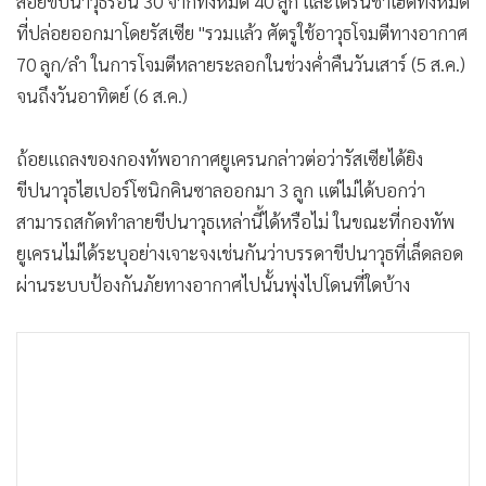
สอยขีปนาวุธร่อน 30 จากทั้งหมด 40 ลูก และโดรนชาเฮดทั้งหมด
•
เกม
ที่ปล่อยออกมาโดยรัสเซีย "รวมแล้ว ศัตรูใช้อาวุธโจมตีทางอากาศ
•
วิทยาศาสตร์
70 ลูก/ลำ ในการโจมตีหลายระลอกในช่วงค่ำคืนวันเสาร์ (5 ส.ค.)
•
SMEs
จนถึงวันอาทิตย์ (6 ส.ค.)
•
หุ้น
•
อินโดจีน
ถ้อยแถลงของกองทัพอากาศยูเครนกล่าวต่อว่ารัสเซียได้ยิง
•
กองทุนรวม
ขีปนาวุธไฮเปอร์โซนิกคินซาลออกมา 3 ลูก แต่ไม่ได้บอกว่า
•
Celeb Online
สามารถสกัดทำลายขีปนาวุธเหล่านี้ได้หรือไม่ ในขณะที่กองทัพ
ยูเครนไม่ได้ระบุอย่างเจาะจงเช่นกันว่าบรรดาขีปนาวุธที่เล็ดลอด
•
Factcheck
ผ่านระบบป้องกันภัยทางอากาศไปนั้นพุ่งไปโดนที่ใดบ้าง
•
ญี่ปุ่น
•
News1
•
Gotomanager