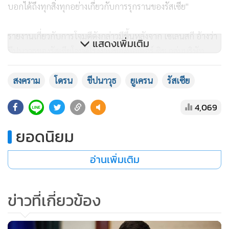
บอกได้ถึงทุกสิ่งทุกอย่างเกี่ยวกับการรุกรานของรัสเซีย"
รายงานเกี่ยวกับการโจมตีดังกล่าวมีขึ้นหลังจาก เซเลนสกี อ้างว่า
แสดงเพิ่มเติม
ขีปนาวุธของรัสเซียโจมตีโรงงานของมอเตอร์ ซิช กลุ่มบริษัท
อากาศยานสัญชาติยูเครน หนึ่งในหลายบริษัทที่อยู่ภายใต้คำขอ
สงคราม
โดรน
ขีปนาวุธ
ยูเครน
รัสเซีย
ของรัฐบาลนับตั้งแต่การรุกรานของรัสเซีย
4,069
ยอดนิยม
อ่านเพิ่มเติม
ข่าวที่เกี่ยวข้อง