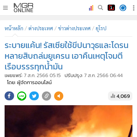
•
หน้าหลัก
หน้าหลัก
ต่างประเทศ
ข่าวต่างประเทศ
ยุโรป
•
ทันเหตุการณ์
•
ระบายแค้น! รัสเซียใช้ขีปนาวุธและโดรน
ภาคใต้
•
ภูมิภาค
หลายสิบถล่มยูเครน เอาคืนเหตุโจมตี
•
Online Section
เรือบรรรทุกน้ำมัน
•
บันเทิง
เผยแพร่:
7 ส.ค. 2566 05:15
ปรับปรุง:
7 ส.ค. 2566 06:44
•
ผู้จัดการรายวัน
โดย: ผู้จัดการออนไลน์
•
คอลัมนิสต์
4,069
•
ละคร
•
CbizReview
•
Cyber BIZ
•
ผู้จัดกวน