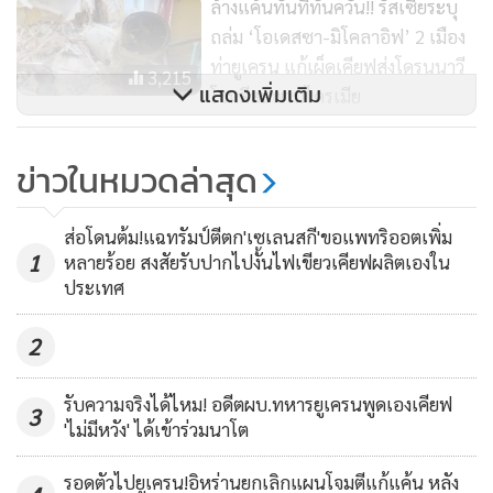
ล้างแค้นทันทีทันควัน!! รัสเซียระบุ
ว่าเวลานี้อยู่ระหว่างการซ่อมแซม
ถล่ม ‘โอเดสซา-มิโคลาอิฟ’ 2 เมือง
ท่ายูเครน แก้เผ็ดเคียฟส่งโดรนนาวี
3,215
แสดงเพิ่มเติม
โจมตีสะพานไครเมีย
นอกจากนี้ ยังมีการโจมตีสะพานอีกแห่งใกล้เมืองเกนิเชสก์ ใน
ยูเครนชักแผลงฤทธิ์! เรือบรรทุก
แคว้นเคียร์ซอน ทางภาคใต้ของยูเครน ส่งผลให้พลเรือนได้รับ
ข่าวในหมวดล่าสุด
น้ำมันรัสเซียถูก ‘โดรน’ โจมตีในช่อง
บาดเจ็บ 1 ราย และท่อลำเลียงก๊าซแห่งหนึ่งได้รับความเสียหาย
แคบเคิร์ชใกล้สะพานไครเมีย
1,411
ตัดขาดอุปทานที่ป้อนแก่ชาวบ้านราว 20,000 คน
ส่อโดนต้ม!แฉทรัมป์ตีตก'เซเลนสกี'ขอแพทริออตเพิ่ม
1
หลายร้อย สงสัยรับปากไปงั้นไฟเขียวเคียฟผลิตเองใน
กองกำลังป้องกันภันทางอากาศของรัสเซียเผยด้วยว่าพวกเขา
ประเทศ
สอยร่วงโดรนลำหนึ่งที่มุ่งหน้าเข้าหาเมืองหลวง ในปฏิบัติการ
2
ล่าสุดที่เล็งเป้าเล่นงานกรุงมอสโก ทั้งที่หลายเดือนก่อนหน้านี้มัน
ไม่เคยตกเป็นเป้าหมายมาก่อน
รับความจริงได้ไหม! อดีตผบ.ทหารยูเครนพูดเองเคียฟ
3
'ไม่มีหวัง' ได้เข้าร่วมนาโต
โดรนถูกสอยร่วงโดยปราศจากผู้ได้รับบาดเจ็บหรือความเสียหาย
ใดๆ และข้อจำกัดเกี่ยวกับเที่ยวบินต่างๆ ณ สนามบินนูโคโวของ
รอดตัวไปยูเครน!อิหร่านยกเลิกแผนโจมตีแก้แค้น หลัง