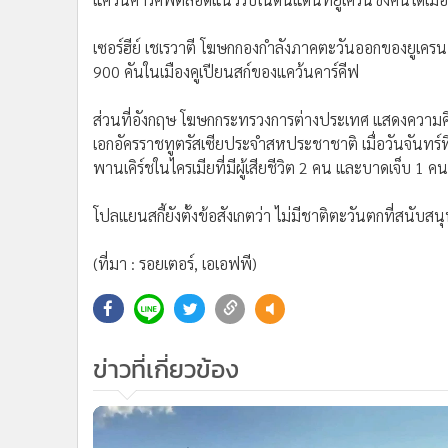
ด้านรัสเซียเผยว่า ได้สกัดโดรนของยูเครนที่โจมตีไครเม
หนึ่งช่องทางบนสะพานเคิร์ชอีกครั้ง
ยูเครนเริ่มต้นปฏิบัติการตอบโต้เมื่อเดือนที่แล้วและชิงคื
ได้รับการสนับสนุนด้านอาวุธและกระสุนมูลค่าหลายพันล
ได้
เคียฟอ้างว่า จงใจรุกคืบอย่างช้าๆ เพื่อหลีกเลี่ยงการส
ระเบิดของข้าศึก และต้องการเน้นการบ่อนทำลายการส่งกำล
นอกจากนั้น ผู้บัญชาการทหารของยูเครนยังกล่าวว่า กองก
แคว้นคาร์คิฟตลอดแนวรบในดินแดนที่ยูเครนชิงคืนได้เมื่อ
เซอร์ฮีย์ เชเรวาตี โฆษกกองกำลังภาคตะวันออกของยูเคร
900 คันในเมืองคูเปียนสก์ของแคว้นคาร์คีฟ
ส่วนที่อังกฤษ โฆษกกระทรวงการต่างประเทศ แสดงความคิ
เอกอัครราชทูตรัสเซียประจำสหประชาชาติ เมื่อวันจันทร์ท
พานเคิร์ชในไครเมียที่มีผู้เสียชีวิต 2 คน และบาดเจ็บ 1 คน