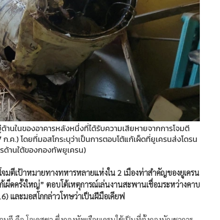
อยู่ด้านในของอาคารหลังหนึ่งที่ได้รับความเสียหายจากการโจมตี
 ก.ค.) โดยที่มอสโกระบุว่าเป็นการตอบโต้แก้เผ็ดที่ยูเครนส่งโดรน
รด้านใต้ของกองทัพยูเครน)
ได้โจมตีเป้าหมายทางทหารหลายแห่งใน 2 เมืองท่าสำคัญของยูเครน
แก้เผ็ดครั้งใหญ่” ตอบโต้เหตุการณ์เล่นงานสะพานเชื่อมระหว่างคาบ
์ (16) และมอสโกกล่าวโทษว่าเป็นฝีมือเคียฟ
มตี คือ โอเดสซา ซึ่งกองทัพเรือยูเครนใช้เป็นที่ตั้งกองบัญชาการ