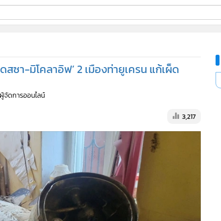
ี่ใช้
อเดสซา-มิโคลาอิฟ’ 2 เมืองท่ายูเครน แก้เผ็ด
ine
 ผู้จัดการออนไลน์
้นสูง
3,217