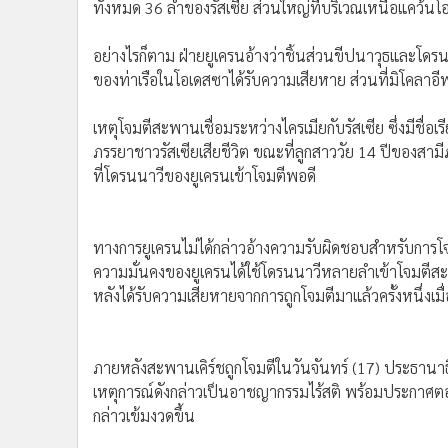
ทั้งหมด 36 ลำของรัสเซีย ส่วนใหญ่ที่บริเวณเหนือแคว้นโ
อย่างไรก็ตาม ฝ่ายยูเครนอ้างว่าชิ้นส่วนขีปนาวุธและโด
ของท่าเรือในโอเดสซาได้รับความเสียหาย ส่วนที่มิโคลาอี
เหตุโจมตีสะพานเชื่อมระหว่างไครเมียกับรัสเซีย ซึ่งมีชื่อเรี
ภรรยาชาวรัสเซียเสียชีวิต ขณะที่ลูกสาววัย 14 ปีของสามีภ
ที่โดรนนาวีของยูเครนเข้าโจมตีพอดี