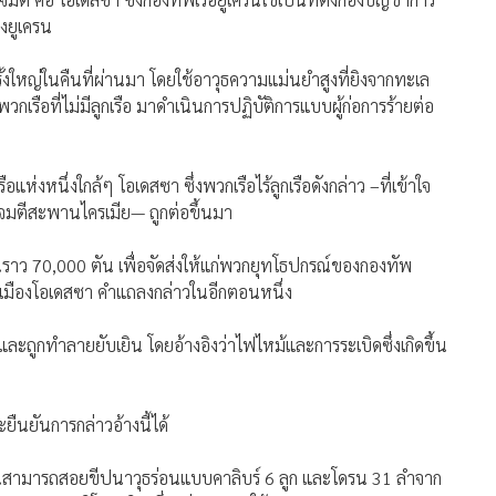
องยูเครน
้งใหญ่ในคืนที่ผ่านมา โดยใช้อาวุธความแม่นยำสูงที่ยิงจากทะเล
พวกเรือที่ไม่มีลูกเรือ มาดำเนินการปฏิบัติการแบบผู้ก่อการร้ายต่อ
อแห่งหนึ่งใกล้ๆ โอเดสซา ซึ่งพวกเรือไร้ลูกเรือดังกล่าว –ที่เข้าใจ
าโจมตีสะพานไครเมีย— ถูกต่อขึ้นมา
ิมาณราว 70,000 ตัน เพื่อจัดส่งให้แก่พวกยุทโธปกรณ์ของกองทัพ
ละเมืองโอเดสซา คำแถลงกล่าวในอีกตอนหนึ่ง
ะถูกทำลายยับเยิน โดยอ้างอิงว่าไฟไหม้และการระเบิดซึ่งเกิดขึ้น
ืนยันการกล่าวอ้างนี้ได้
ยตนสามารถสอยขีปนาวุธร่อนแบบคาลิบร์ 6 ลูก และโดรน 31 ลำจาก