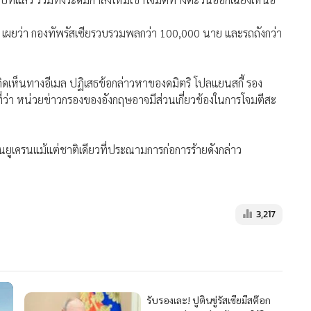
ีย โดยไม่มีความเสียหายบนภาคพื้นดิน และสามารถเปิดการจราจร
นหมู่บ้านบางแห่งทางใต้และรอบเมืองบัคมุต แต่กองกำลังโจมตีใหม่ที่
้านดอลลาร์จากตะวันตกยังไม่สามารถฝ่าทะลุแนวต้านของรัสเซีย
ูญเสียกำลังพลจำนวนมากจากการตะลุยผ่านแนวต้านที่เต็มไปด้วยกับ
ังบำรุงและการสั่งการของรัสเซีย
ำลังรัสเซียกำลังพยายามกลับเข้าโจมตีทางเหนือของเมืองบัคมุตใน
ปีที่แล้ว รวมทั้งระดมกำลังใหม่เข้าโจมตีทางตะวันออกเฉียงเหนือ
น เผยว่า กองทัพรัสเซียรวบรวมพลกว่า 100,000 นาย และรถถังกว่า
ดเห็นทางอีเมล ปฏิเสธข้อกล่าวหาของดมิตริ โปลแยนสกี้ รอง
ี่ว่า หน่วยข่าวกรองของอังกฤษอาจมีส่วนเกี่ยวข้องในการโจมตีสะ