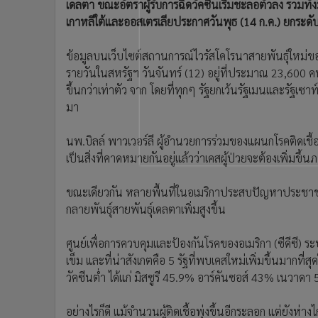
เดลตา ขณะอัตราผู้รับการฉีดวัคซีนเริ่มชะลอตัวลง รวมทั
•
อินโดจีน
เกาหลีใต้และออสเตรเลียประกาศวันพุธ (14 ก.ค.) ยกระดับส
•
กองทุนรวม
•
Celeb Online
ข้อมูลบนเว็บไซต์สถานการณ์ไวรัสโคโรนาสายพันธุ์ใหม่ของ
•
Factcheck
รายวันในสหรัฐฯ วันจันทร์ (12) อยู่ที่ประมาณ 23,600 คน 
•
ญี่ปุ่น
ขึ้นกว่าเท่าตัว จาก โดยที่ทุกๆ รัฐยกเว้นรัฐเมนและรัฐเซาท
มา
•
News1
•
Gotomanager
นพ.บิลล์ พาวเวอร์ลี ผู้อำนวยการร่วมของแผนกโรคติดเชื
เป็นสิ่งที่คาดหมายกันอยู่แล้วว่าเคสผู้ป่วยจะต้องเพิ่มขึ
ขณะเดียวกัน หลายพื้นที่ในอเมริกาประสบปัญหาประชาชนต่อ
กลายพันธุ์สายพันธุ์เดลตาเพิ่มสูงขึ้น
ศูนย์เพื่อการควบคุมและป้องกันโรคของอเมริกา (ซีดีซี) ระ
เข็ม และที่น่าสังเกตคือ 5 รัฐที่พบเคสใหม่เพิ่มขึ้นมากที่ส
วัคซีนต่ำ ได้แก่ มิสซูรี 45.9% อาร์คันซอส์ 43% เนวา
อย่างไรก็ดี แม้จำนวนผู้ติดเชื้อพุ่งขึ้นอีกระลอก แต่ยังห่า