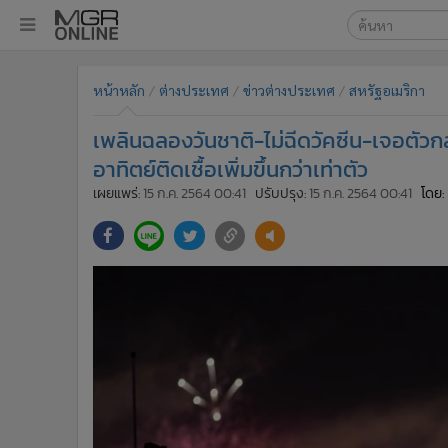
เลือกเครื่องมือท
•
หน้าหลัก
หน้าหลัก
ต่างประเทศ
ข่าวต่างประเทศ
สหรัฐอเมริกา
ค้นหา
•
ทันเหตุการณ์
Google
•
ภาคใต้
เพลินฉลองวันชาติ-ไม่ฉีดวัคซีน-เจอตัวกล
•
ภูมิภาค
MGR Onl
อาทิตย์ติดเชื้อเพิ่มขึ้นกว่าเท่าตัว
•
Online Section
เผยแพร่:
15 ก.ค. 2564 00:41
ปรับปรุง:
15 ก.ค. 2564 00:41
โดย:
ค้นหาขั
•
บันเทิง
•
ผู้จัดการรายวัน
•
คอลัมนิสต์
•
ละคร
•
CbizReview
•
Cyber BIZ
•
ผู้จัดกวน
•
Good health & Well-being
•
Green Innovation & SD