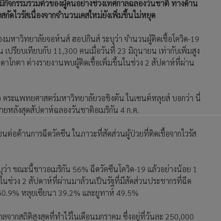
้งมีกิจกรรมรวมตัวของผู้คนอย่างช่วงเทศกาลฉลองวันชาติ ทางด้าน
กัดไวรัสเนื่องจากจำนวนเคสใหม่ยังเพิ่มขึ้นไม่หยุด
มหาวิทยาลัยจอห์นส์ ฮอปกินส์ ระบุว่า จำนวนผู้ติดเชื้อโควิด-19
เปรียบเทียบกับ 11,300 คนเมื่อวันที่ 23 มิถุนายน เท่ากับเพิ่มสูง
์ดาโกตา ต่างรายงานพบผู้ติดเชื้อเพิ่มขึ้นในช่วง 2 สัปดาห์ที่ผ่าน
้อ คระแพทยศาสตร์มหาวิทยาลัยวอชิงตัน ในเซนต์หลุยส์ บอกว่า นี่
้นภายหลังสุดสัปดาห์ฉลองวันชาติอเมริกัน 4 ก.ค.
ต้านการฉีดวัคซีน ในภาวะที่สัดส่วนผู้ป่วยที่ติดเชื้อจากไวรัส
บุว่า ขณะนี้ชาวอเมริกัน 56% ฉีดวัคซีนโควิด-19 แล้วอย่างน้อย 1
ุดในช่วง 2 สัปดาห์ที่ผ่านมาล้วนเป็นรัฐที่มีสัดส่วนประชากรที่ฉีด
ดา 50.9% หลุยเซียนา 39.2% และยูทาห์ 49.5%
งไกลจากสถิติสูงสุดที่ทำไว้ในเดือนมกราคม ซึ่งอยู่ที่วันละ 250,000