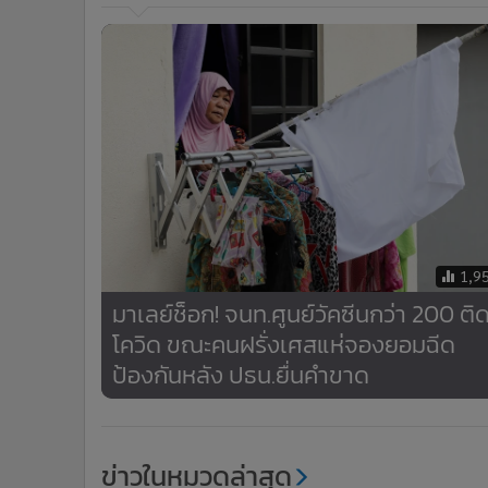
1,9
มาเลย์ช็อก! จนท.ศูนย์วัคซีนกว่า 200 ติ
โควิด ขณะคนฝรั่งเศสแห่จองยอมฉีด
ป้องกันหลัง ปธน.ยื่นคำขาด
ข่าวในหมวดล่าสุด