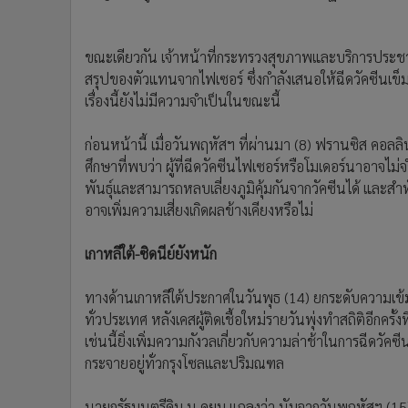
ขณะเดียวกัน เจ้าหน้าที่กระทรวงสุขภาพและบริการประช
สรุปของตัวแทนจากไฟเซอร์ ซึ่งกำลังเสนอให้ฉีดวัคซีนเข็
เรื่องนี้ยังไม่มีความจำเป็นในขณะนี้
ก่อนหน้านี้ เมื่อวันพฤหัสฯ ที่ผ่านมา (8) ฟรานซิส คอล
ศึกษาที่พบว่า ผู้ที่ฉีดวัคซีนไฟเซอร์หรือโมเดอร์นาอาจไ
พันธุ์และสามารถหลบเลี่ยงภูมิคุ้มกันจากวัคซีนได้ และสำทั
อาจเพิ่มความเสี่ยงเกิดผลข้างเคียงหรือไม่
เกาหลีใต้-ซิดนีย์ยังหนัก
ทางด้านเกาหลีใต้ประกาศในวันพุธ (14) ยกระดับความเข้
ทั่วประเทศ หลังเคสผู้ติดเชื้อใหม่รายวันพุ่งทำสถิติอีกครั้งท
เช่นนี้ยิ่งเพิ่มความกังวลเกี่ยวกับความล่าช้าในการฉีดวัค
กระจายอยู่ทั่วกรุงโซลและปริมณฑล
นายกรัฐมนตรีคิม บู-คยุม แถลงว่า นับจากวันพฤหัสฯ (15) 