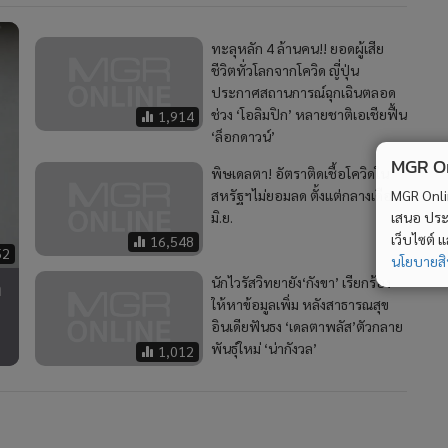
ทะลุหลัก 4 ล้านคน!! ยอดผู้เสีย
ชีวิตทั่วโลกจากโควิด ญี่ปุ่น
ประกาศสถานการณ์ฉุกเฉินตลอด
ช่วง ‘โอลิมปิก’ หลายชาติเอเชียฟื้น
1,914
‘ล็อกดาวน์’
MGR Onli
พิษเดลตา! อัตราติดเชื้อโควิดใน
สหรัฐฯไม่ยอมลด ตั้งแต่กลางเดือน
MGR Online 
มิ.ย.
เสนอ ประสบก
เว็บไซต์ แ
16,548
52
นโยบายสิทธ
ด
นักไวรัสวิทยายัง‘กังขา’ เรียกร้อง
ให้หาข้อมูลเพิ่ม หลังสาธารณสุข
อินเดียฟันธง ‘เดลตาพลัส’ตัวกลาย
พันธุ์ใหม่ ‘น่ากังวล’
1,012