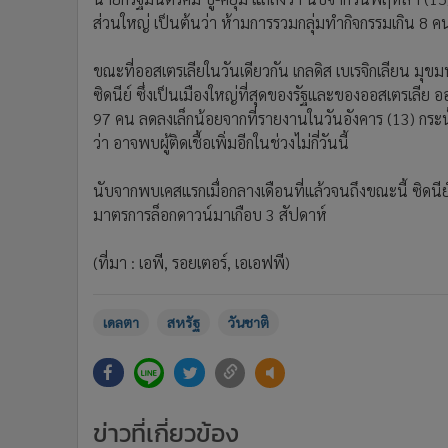
ส่วนใหญ่ เป็นต้นว่า ห้ามการรวมกลุ่มทำกิจกรรมเกิน 8 คน 
ขณะที่ออสเตรเลียในวันเดียวกัน เกลดิส เบเรจิกเลียน มุ
ซิดนีย์ ซึ่งเป็นเมืองใหญ่ที่สุดของรัฐและของออสเตรเลีย ออ
97 คน ลดลงเล็กน้อยจากที่รายงานในวันอังคาร (13) กระนั้
ว่า อาจพบผู้ติดเชื้อเพิ่มอีกในช่วงไม่กี่วันนี้
นับจากพบเคสแรกเมื่อกลางเดือนที่แล้วจนถึงขณะนี้ ซิดนีย์ม
มาตรการล็อกดาวน์มาเกือบ 3 สัปดาห์
(ที่มา : เอพี, รอยเตอร์, เอเอฟพี)
เดลตา
สหรัฐ
วันชาติ
ข่าวที่เกี่ยวข้อง