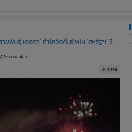
ี่ใช้
ายพันธุ์‘เดลตา’ ทำโควิดคืนชีพใน ‘สหรัฐฯ’ 3
ine
 ผู้จัดการออนไลน์
้นสูง
3,936