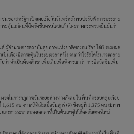
าชนของสหรัฐฯ เปิดเผยเมื่อวันจันทร์หลังพบปะรับฟังการบรรยาย
มกระตุ้นแก่คนที่ฉีดวัคซีนครบโดสแล้ว โดยทางกระทรวงยืนยันว่า
ลินส์ ผู้อำนวยการสถาบันสุขภาพแห่งชาติของอเมริกา ได้เปิดเผยผล
ม่จำเป็นต้องฉีดกระตุ้นในระยะเวลาหนึ่ง จนกว่าไวรัสโคโรนาจะกลาย
บว่า จำเป็นต้องศึกษาเพิ่มเติมเพื่อพิจารณาว่า การฉีดวัคซีนเพิ่ม
มงวดในการกฎการเว้นระยะห่างทางสังคม ในพื้นที่ครอบคลุมเกือบ
ี่ 1,615 คน จากสถิติเดิมเมื่อวันศุกร์ (9) ซึ่งอยู่ที่ 1,375 คน สภาพ
ซีน และการระบาดของเดลตาที่เป็นต้นเหตุให้เกิดคลัสเตอร์ใหม่
รัฐบาลจะใช้กฎการเว้นระยะห่างทางสังคมซึ่งเข้มงวดขึ้นในพื้นที่