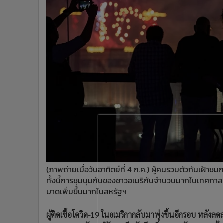
•
Management & HR
•
MGR Live
•
Infographic
•
การเมือง
•
ท่องเที่ยว
•
กีฬา
•
ต่างประเทศ
•
Special Scoop
•
เศรษฐกิจ-ธุรกิจ
•
จีน
•
ชุมชน-คุณภาพชีวิต
•
อาชญากรรม
•
Motoring
(ภาพถ่ายเมื่อวันอาทิตย์ที่ 4 ก.ค.) ผู้คนรวมตัวกันเฝ้
•
เกม
ทั้งนี้การชุมนุมกันของชาวอเมริกันจำนวนมากในเทศกาลนี้ 
บาดเพิ่มขึ้นมากในสหรัฐฯ
•
วิทยาศาสตร์
•
SMEs
ผู้ติดเชื้อโควิด-19 ในอเมริกากลับมาพุ่งขึ้นอีกรอบ หลั
•
หุ้น