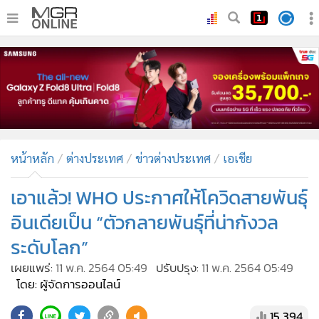
•
หน้าหลัก
•
ทันเหตุการณ์
•
ภาคใต้
•
ภูมิภาค
•
Online Section
หน้าหลัก
ต่างประเทศ
ข่าวต่างประเทศ
เอเชีย
•
บันเทิง
•
ผู้จัดการรายวัน
เอาแล้ว! WHO ประกาศให้โควิดสายพันธุ์
•
คอลัมนิสต์
อินเดียเป็น “ตัวกลายพันธุ์ที่น่ากังวล
•
ละคร
ระดับโลก”
•
CbizReview
เผยแพร่:
11 พ.ค. 2564 05:49
ปรับปรุง:
11 พ.ค. 2564 05:49
•
Cyber BIZ
โดย: ผู้จัดการออนไลน์
•
ผู้จัดกวน
15,394