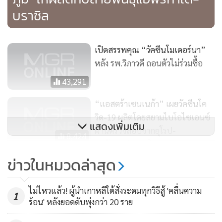
เวลานี้ B.1.617 ถูกเพิ่มเติมเข้าไปในบัญชีตัวกลายพันธุ์ที่น่ากังวล
บราซิล
ร่วมกับตัวกลายพันธุ์โควิด-19 อื่นๆ อีก 3 ตัว ประกอบด้วยตัวที่
พบครั้งแรกในสหราชอาณาจักร บราซิลและแอฟริกาใต้
เปิดสรรพคุณ “วัคซีนโมเดอร์นา”
หลัง รพ.วิภาวดี ถอนตัวไม่ร่วมซื้อ
ตัวกลายพันธุ์เหล่านี้ถูกมองว่ามีความอันตรายมากกว่าไวรัสตัว
43,291
ดั้งเดิม ทั้งแพร่กระจายเชื้อง่ายกว่า มีความรุนแรงกว่าและ
สามารถหลบหลีกภูมิคุ้มกันจากวัคซีน
“แอสตร้าเซนเนก้า” เผยวัคซีนโค
วิด-19 ผลิตโดยสยามไบโอไซเอนซ์
แสดงเพิ่มเติม
อย่างไรก็ตาม แม้หากประสิทธิภาพของวัคซีนอาจลดลงในการ
ผ่านตรวจสอบจากยุโรป-
8,424
รับมือกับตัวกลายพันธุ์บางตัวของโควิด-19 แต่วัคซีนยังคง
สหรัฐอเมริกา แล้ว
สามารถปกป้องผู้คนจากการล้มป่วยอาการรุนแรงและเสียชีวิตได้
ข่าวในหมวดล่าสุด
“มนทาระ ฮอสพิตาลิตี้ กรุ๊ป” แต่งตั้ง
ดร.สตีเฟน แบร์รี ผู้บุกเบิกสมุทัย
ในเรื่องนี้ ฟาน เคิร์กโฮฟ เน้นย้ำว่า จนถึงตอนนี้ในส่วนของตัว
ไม่ไหวแล้ว! ผู้นำเกาหลีใต้สั่งระดมทุกวิธีสู้ 'คลื่นความ
เวชศาสตร์ ร่วมเป็นกรรมการบริหาร
1
133
กลายพันธุ์ B.1.617 “เรายังไม่พบข้อบ่งชี้ใด ๆ ที่บ่งชี้ว่าการ
ร้อน' หลังยอดดับพุ่งกว่า 20 ราย
ของโครงการ “ตรีวนันดา”
วินิจฉัยโรคของเรา หรือการรักษา และวัคซีนของเรานั้นไม่ได้ผล”