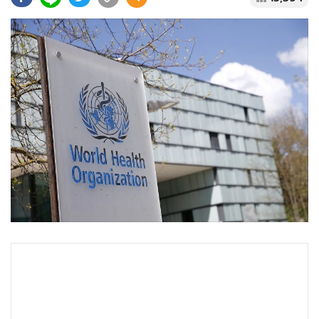
•
Good health & Well-being
•
Green Innovation & SD
•
Management & HR
•
MGR Live
•
Infographic
•
การเมือง
•
ท่องเที่ยว
•
กีฬา
•
ต่างประเทศ
•
Special Scoop
•
เศรษฐกิจ-ธุรกิจ
•
จีน
•
ชุมชน-คุณภาพชีวิต
•
อาชญากรรม
•
Motoring