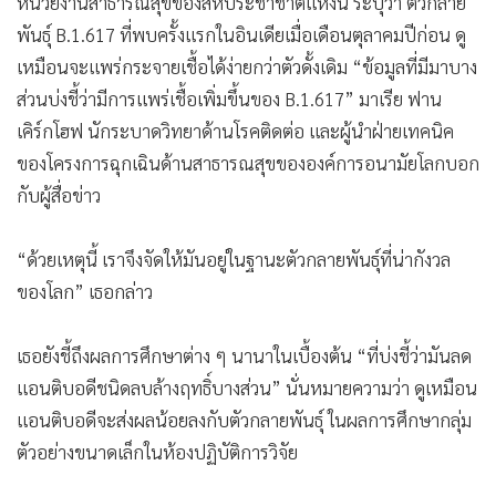
หน่วยงานสาธารณสุขของสหประชาชาติแห่งนี้ ระบุว่า ตัวกลาย
พันธุ์ B.1.617 ที่พบครั้งแรกในอินเดียเมื่อเดือนตุลาคมปีก่อน ดู
เหมือนจะแพร่กระจายเชื้อได้ง่ายกว่าตัวดั้งเดิม “ข้อมูลที่มีมาบาง
ส่วนบ่งชี้ว่ามีการแพร่เชื้อเพิ่มขึ้นของ B.1.617” มาเรีย ฟาน
เคิร์กโฮฟ นักระบาดวิทยาด้านโรคติดต่อ และผู้นำฝ่ายเทคนิค
ของโครงการฉุกเฉินด้านสาธารณสุขขององค์การอนามัยโลกบอก
กับผู้สื่อข่าว
“ด้วยเหตุนี้ เราจึงจัดให้มันอยู่ในฐานะตัวกลายพันธุ์ที่น่ากังวล
ของโลก” เธอกล่าว
เธอยังชี้ถึงผลการศึกษาต่าง ๆ นานาในเบื้องต้น “ที่บ่งชี้ว่ามันลด
แอนติบอดีชนิดลบล้างฤทธิ์บางส่วน” นั่นหมายความว่า ดูเหมือน
แอนติบอดีจะส่งผลน้อยลงกับตัวกลายพันธุ์ ในผลการศึกษากลุ่ม
ตัวอย่างขนาดเล็กในห้องปฏิบัติการวิจัย