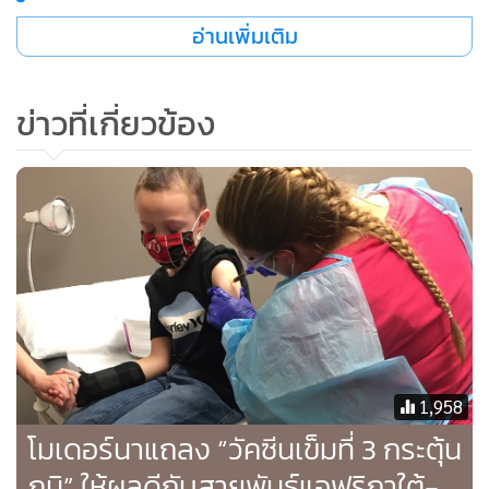
เพิ่มอีกกว่า 3,700 ราย
อ่านเพิ่มเติม
ระบบสาธารณสุขของอินเดียอยู่บนขอบเหวของการล่มสลาย
ข่าวที่เกี่ยวข้อง
และพวกผู้เชี่ยวชาญบอกว่าตัวเลขผู้ติดเชื้อและเสียชีวิตอย่างเป็น
ทางการนั้น น้อยกว่าตัวเลขที่แท้จริงหลายเท่า
ก่อนหน้านี้ เคยมีความกังวลมากพักใหญ่เกี่ยวกับตัวกลายพันธุ์
B.1.617 ซึ่งมีสายพันธุ์ย่อยหลายสายพันธุ์ มีการกลายพันธุ์และ
ลักษณะจำเพาะต่างกันเล็กน้อย ว่าอาจเป็นตัวส่งเสริมการแพร่
ระบาดอย่างกว้างขวางอย่างน่าวิตก
อย่างไรก็ตาม ที่ผ่านมา องค์การอนามัยโลกขึ้นบัญชี B.1.617 ใน
1,958
ฐานะตัวกลายพันธุ์ที่น่าสนใจ แต่ยังไม่ได้ประกาศว่ามันเป็น “ตัว
โมเดอร์นาแถลง “วัคซีนเข็มที่ 3 กระตุ้น
กลายพันธุ์ที่น่ากังวล” จนกระทั่งล่าสุด
ภูมิ” ให้ผลดีกับสายพันธุ์แอฟริกาใต้-