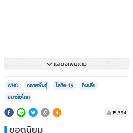
แสดงเพิ่มเติม
ฟาน เคิร์กโฮฟ เผยว่า จะมีการให้รายละเอียดต่าง ๆ เพิ่มเติม
เกี่ยวกับตัวกลายพันธุ์นี้ในรายงานอัปเดตสถานการณ์ด้านระบาด
วิทยารายสัปดาห์ของทางอนามัยโลก ซึ่งมีกำหนดเผยแพร่ในวัน
WHO
กลายพันธุ์
โควิด-19
อินเดีย
อังคาร (11 พ.ค.)
อนามัยโลก
อินเดีย กำลังประสบกับสถานการณ์การแพร่ระบาดเลวร้ายที่สุด
15,394
แห่งหนึ่งในโลก โดยในวันจันทร์ (10 พ.ค.) พวกเขารายงานพบผู้
ติดเชื้อรายใหม่รายวันเพิ่มอีกเกือบ 370,000 คน และเสียชีวิต
ยอดนิยม