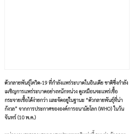
•
เกม
•
วิทยาศาสตร์
•
SMEs
•
หุ้น
•
อินโดจีน
•
กองทุนรวม
•
Celeb Online
•
Factcheck
•
ญี่ปุ่น
ตัวกลายพันธุ์โควิด-19 ที่กำลังแพร่ระบาดในอินเดีย ชาติซึ่งกำลัง
•
News1
เผชิญการแพร่ระบาดอย่างหนักหน่วง ดูเหมือนจะแพร่เชื้อ
•
Gotomanager
กระจายเชื้อได้ง่ายกว่า และจัดอยู่ในฐานะ “ตัวกลายพันธุ์ที่น่า
กังวล” จากการประกาศขององค์การอนามัยโลก (WHO) ในวัน
จันทร์ (10 พ.ค.)