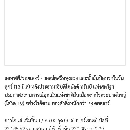
•
เกม
•
วิทยาศาสตร์
•
SMEs
•
หุ้น
•
อินโดจีน
•
กองทุนรวม
•
Celeb Online
•
Factcheck
•
ญี่ปุ่น
เอเอฟพี/รอยเตอร์ - วอลล์สตรีทพุ่งแรง และน้ำมันปิดบวกในวัน
•
News1
ศุกร์ (13 มี.ค) หลังประธานาธิบดีโดนัลด์ ทรัมป์ แห่งสหรัฐฯ
•
Gotomanager
ประกาศสถานการณ์ฉุกเฉินแห่งชาติสืบเนื่องจากโรคระบาดใหญ่
(โควิด-19) อย่างไรก็ตาม ทองคำดิ่งหนักกว่า 73 ดอลลาร์
ดาวโจนส์ เพิ่มขึ้น 1,985.00 จุด (9.36 เปอร์เซ็นต์) ปิดที่
23,185.62 จุด เอสแอนด์พี เพิ่มขึ้น 230.38 จุด (9.29