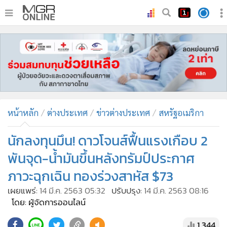
•
หน้าหลัก
•
ทันเหตุการณ์
•
ภาคใต้
•
ภูมิภาค
•
Online Section
หน้าหลัก
ต่างประเทศ
ข่าวต่างประเทศ
สหรัฐอเมริกา
•
บันเทิง
•
ผู้จัดการรายวัน
นักลงทุนมึน! ดาวโจนส์ฟื้นแรงเกือบ 2
•
คอลัมนิสต์
พันจุด-น้ำมันขึ้นหลังทรัมป์ประกาศ
•
ละคร
ภาวะฉุกเฉิน ทองร่วงสาหัส $73
•
CbizReview
เผยแพร่:
14 มี.ค. 2563 05:32
ปรับปรุง:
14 มี.ค. 2563 08:16
•
Cyber BIZ
โดย: ผู้จัดการออนไลน์
•
ผู้จัดกวน
1,344