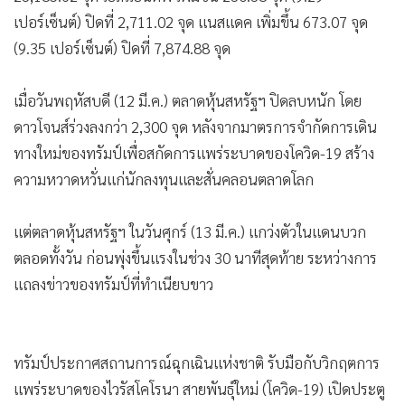
เปอร์เซ็นต์) ปิดที่ 2,711.02 จุด แนสแดค เพิ่มขึ้น 673.07 จุด
(9.35 เปอร์เซ็นต์) ปิดที่ 7,874.88 จุด
เมื่อวันพฤหัสบดี (12 มี.ค.) ตลาดหุ้นสหรัฐฯ ปิดลบหนัก โดย
ดาวโจนส์ร่วงลงกว่า 2,300 จุด หลังจากมาตรการจำกัดการเดิน
ทางใหม่ของทรัมป์เพื่อสกัดการแพร่ระบาดของโควิด-19 สร้าง
ความหวาดหวั่นแก่นักลงทุนและสั่นคลอนตลาดโลก
แต่ตลาดหุ้นสหรัฐฯ ในวันศุกร์ (13 มี.ค.) แกว่งตัวในแดนบวก
ตลอดทั้งวัน ก่อนพุ่งขึ้นแรงในช่วง 30 นาทีสุดท้าย ระหว่างการ
แถลงข่าวของทรัมป์ที่ทำเนียบขาว
ทรัมป์ประกาศสถานการณ์ฉุกเฉินแห่งชาติ รับมือกับวิกฤตการ
แพร่ระบาดของไวรัสโคโรนา สายพันธุ์ใหม่ (โควิด-19) เปิดประตู