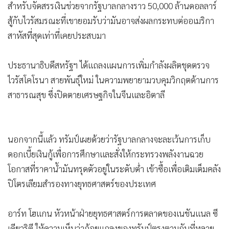
สำหรับจัดสรรเงินช่วยจากรัฐบาลกลางราว 50,000 ล้านดอลลาร์
สู้กับไวรัสมรณะที่เขายอมรับว่ามันอาจส่งผลกระทบต่ออเมริกา
สาหัสที่สุดเท่าที่เคยประสบมา
ประธานาธิบดีสหรัฐฯ ได้แถลงแผนการเพิ่มกำลังผลิตชุดตรวจ
ไวรัสโคโรนา สายพันธุ์ใหม่ ในความพยายามวบคุมวิกฤตด้านการ
สาธารณสุข ซึ่งปิดตายเศรษฐกิจในจีนและอิตาลี
นอกจากนี้แล้ว ทรัมป์เผยด้วยว่ารัฐบาลกลางจะละเว้นการเก็บ
ดอกเบี้ยเงินกู้เพื่อการศึกษาและสั่งให้กระทรวงพลังงานฉวย
โอกาสที่ราคาน้ำมันทรุดตัวอยู่ในระดับต่ำ เข้าซื้อเพื่อเติมเต็มคลัง
ปิโตรเลียมสำรองทางยุทธศาสตร์ของประเทศ
อาร์ท โฮแกน หัวหน้าฝ่ายยุทธศาสตร์การตลาดของเนชันแนล ซี
เคียวริตี ให้ความเห็นว่าถ้อยแถลงของทรัมป์ตรงตามกับที่หลาย