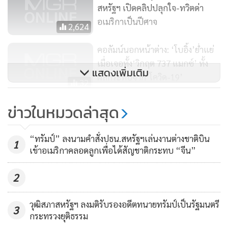
ด้านราคาทองคำในวันศุกร์ (13 มี.ค.) ดิ่งลงหนัก 2 วันติด กังวล
สหรัฐฯ เปิดคลิปปลุกใจ-ทวิตด่า
ความเชื่อมั่นผู้บริโภคสหรัฐฯ ที่ลดลงเกินคาดหมายในเดือน
อเมริกาเป็นปีศาจ
2,624
มีนาคม สืบเนื่องจากการแพร่ระบาดของโควิด-19 จะบั่นทอนใช้
จ่ายของประชาชนซึ่งอาจกระทบต่ออุปสงค์โลหะมีค่าตามไปด้วย
คอลัมน์นอกหน้าต่าง: ‘โบอิ้ง’ย่ำแย่
โดยราคาทองคำตลาดโคเม็กซ์ ลดลง 73.60 ดอลลาร์ ปิดที่
เมื่อเจอทั้ง‘วิกฤต 737 แมกซ์’ ทั้ง
แสดงเพิ่มเติม
1,516.70 ดอลลาร์ต่อออนซ์
ผลกระทบจาก‘โควิด-19’
32
ผันผวนหนัก! น้ำมันพุ่ง, ดาวโจนส์
ข่าวในหมวดล่าสุด
ฟื้นแรงพันจุด ทรัมป์เคลื่อนไหวช่วย
เหลือบริษัทพลังงาน
34,922
“ทรัมป์” ลงนามคำสั่งปธน.สหรัฐฯเล่นงานต่างชาติบิน
1
เข้าอเมริกาคลอดลูกเพื่อได้สัญชาติกระทบ “จีน”
2
วุฒิสภาสหรัฐฯ ลงมติรับรองอดีตทนายทรัมป์เป็นรัฐมนตรี
3
กระทรวงยุติธรรม