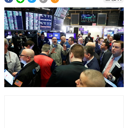
•
Good health & Well-being
•
Green Innovation & SD
•
Management & HR
•
MGR Live
•
Infographic
•
การเมือง
•
ท่องเที่ยว
•
กีฬา
•
ต่างประเทศ
•
Special Scoop
•
เศรษฐกิจ-ธุรกิจ
•
จีน
•
ชุมชน-คุณภาพชีวิต
•
อาชญากรรม
•
Motoring