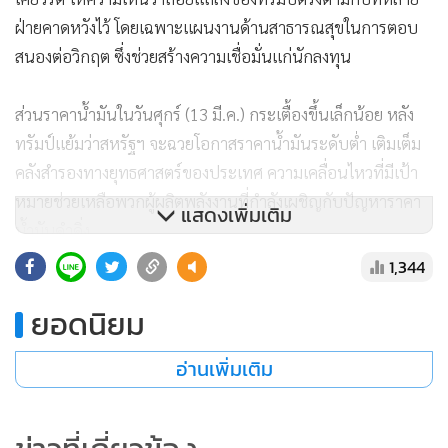
ฝ่ายคาดหวังไว้ โดยเฉพาะแผนงานด้านสาธารณสุขในการตอบ
สนองต่อวิกฤต ซึ่งช่วยสร้างความเชื่อมั่นแก่นักลงทุน
ส่วนราคาน้ำมันในวันศุกร์ (13 มี.ค.) กระเตื้องขึ้นเล็กน้อย หลัง
ทรัมป์แย้มว่าสหรัฐฯ จะฉวยโอกาสราคาน้ำมันระดับต่ำ เติมเต็ม
คลังสำรองทางยุทธศาสตร์ของประเทศ ความเคลื่อนไหวที่มีเป้า
หมายช่วยเหลือพวกผู้ผลิตพลังงานที่กำลังเผชิญกับปัญหาราคา
แสดงเพิ่มเติม
น้ำมันดำดิ่ง
1,344
สัญญาน้ำมันดิบเวสต์เทกซัส อินเตอร์มีเดียต หรือไลต์สวีตครูด
ยอดนิยม
งวดส่งมอบเดือนเมษายน เพิ่มขึ้น 23 เซ็นต์ ปิดที่ 31.73 ดอลลาร์
ต่อบาร์เรล ส่วนเบรนต์ลอนดอนงวดส่งมอบเดือนพฤษภาคม เพิ่ม
อ่านเพิ่มเติม
ขึ้น 63 เซ็นต์ ปิดที่ 33.85 ดอลลาร์ต่อบาร์เรล
“จากราคาน้ำมันในตอนนี้ ผมได้สั่งการให้รัฐมนตรีพลังงานเข้า