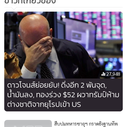
ข่าวที่เกี่ยวข้อง
ซื้อน้ำมันดิบปริมาณมากในราคาดีมากๆ สำหรับคลังสำรองทาง
ยุทธศาสตร์ของสหรัฐฯ” ทรัมป์กล่าว “เรากำลังจะเติมเต็มมันสู่
ระดับสูงสุด”
ถือเป็นครั้งแรกที่ประธานาธิบดีสหรัฐฯ คนใดคนหนึ่งเคลื่อนไหว
เติมเต็มคลังน้ำมับสำรองทางยุทธศาสตร์ นับตั้งแต่ประธานาธิบดี
จอร์จ ดับเบิลยู. บุช จากรีพับลิกันเช่นกัน สั่งเติมคลังสำรองทาง
ยุทธศาสตร์ ตามหลังเหตุวินาศกรรม 11 กันยายน 2001
27,948
แม้จะปิดบวกได้เล็กน้อย แต่ราคาน้ำมันยังคงทำสถิติเป็นสัปดาห์
ดาวโจนส์ย่อยยับ! ดิ่งอีก 2 พันจุด,
ที่ปิดลบหนักหน่วงที่สุดในรอบ 1 ทศวรรษ พังครืนลงสู่ราวๆ 30
น้ำมันลง, ทองร่วง $52 ผวาทรัมป์ห้าม
ดอลลาร์ จากอุปสงค์ที่อ่อนแอลง ท่ามกลางการแพร่ระบาดของ
ต่างชาติจากยุโรปเข้า US
โควิด-19 และการทำสงครามราคาระหว่างซาอุดีอาระเบียกับ
รัสเซีย
สืบปมทหารซาอุฯ กราดยิงฐานทัพ